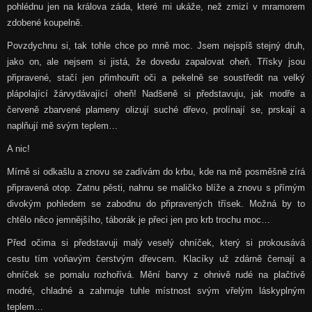
pohlédnu jen na králova záda, které mi ukáže, než zmizí v mramorem
zdobené koupelně.
Povzdychnu si, tak tohle chce po mně moc. Jsem nejspíš stejný druh,
jako on, ale nejsem si jistá, že dovedu zapalovat oheň. Třísky jsou
připravené, stačí jen přimhouřit oči a pekelně se soustředit na velký
plápolající žárvydávající oheň! Nadšeně si představuju, jak modře a
červeně zbarvené plameny olizují suché dřevo, prolínají se, prskají a
naplňují mě svým teplem…
A nic!
Mírně si odkašlu a znovu se zadívám do krbu, kde na mě posměšně zírá
připravená otop. Zatnu pěsti, nahnu se maličko blíže a znovu s přímým
divokým pohledem se zabodnu do připravených třísek. Možná by to
chtělo něco jemnějšího, táborák je přeci jen pro krb trochu moc…
Před očima si představuji malý veselý ohníček, který si prokousává
cestu tím voňavým čerstvým dřevcem. Klacíky už zdárně černají a
ohníček se pomalu rozhořívá. Mění barvy z ohnivě rudé na plačtivě
modré, chladné a zahrnuje tuhle místnost svým vřelým láskyplným
teplem…