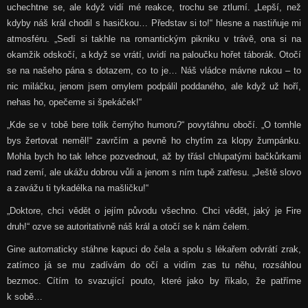
uchechtne se, ale když vidí mé reakce, trochu se ztlumí. „Lepší, než
kdyby náš král chodil s hasičkou… Představ si to!“ hlesne a nastiňuje mi
atmosféru. „Sedí si takhle na romantickým pikniku v trávě, ona si na
okamžik odskočí, a když se vrátí, uvidí na paloučku hořet táborák. Otočí
se na našeho pána s dotazem, co to je… Náš vládce mávne rukou – to
nic miláčku, jenom jsem omylem podpálil poddaného, ale když už hoří,
nehas ho, opečeme si špekáček!“
„Kde se v tobě bere tolik černýho humoru?“ povytáhnu obočí. „O tomhle
bys žertovat neměl!“ zavrčím a pevně ho chytím za klopy žumpánku.
Mohla bych ho tak lehce pozvednout, až by třásl chlupatými bačkůrkami
nad zemí, ale ukážu dobrou vůli a jenom s ním tupě zatřesu. „Ještě slovo
a zavážu ti tykadélka na mašličku!“
„Doktore, chci vědět o jejím původu všechno. Chci vědět, jaký je Fire
druh!“ ozve se autoritativně náš král a otočí se k nám čelem.
Gine automaticky stáhne kapuci do čela a spolu s lékařem odvrátí zrak,
zatímco já se mu zadívám do očí a vidím zas tu něhu, rozsáhlou
bezmoc. Cítím to svazující pouto, které jako by říkalo, že patříme
k sobě…