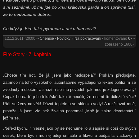
neskutečnému průšvihu, z ní nemá zrovna velkou radost. Jen co se
s ní seznámil, už mu jde po krku královská garda a on správně tuší,
že to nedopadne dobře...
Co když je Fire také pyroman a ani o tom neví?
12.12.2011 (20:00) •
Chensie
•
Povídky
»
Na pokračování
• komentováno
6×
•
zobrazeno 1600×
Fire Story - 7. kapitola
„Chcete tím říct, že já jsem jako nedospělá?“ Prskám předpojatě,
zatímco na toho vysokého, autoritativně vypadajícího lékaře pohlížím se
zvednutým obočím a snažím se mu povědět, jak moc je zdegenerovaný!
Copak ho na té jeho lékařské fakultě neučili, že nesmí tři důležité věci?
Ptát se ženy na věk! Dávat topícímu se sklenku vody! A rozčilovat mně,
protože já jsem víc než živelná pohroma! „Mně je sakra devatenáct!“
ježím se.
„Neřekl bych…“ hlesne jako by se nechumelilo a zapíše si cosi do svých
desek, které bych mu nejraději omlátila o hlavu a podpálila vládcovým