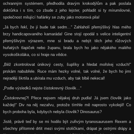
ochranným systémem, předhodila dravým krokodýlům a pak poslala
doktůrka i s tím, co zbude z jeho lejster, pohladit si ty mírumilovné,
společnost milující hafánky se zuby jako motorová pila!
„Já bych řekl, že jí bude tak sedm…“ Zahlaholí přemýšlivý hlas mého
brzy handicapovaného kamaráda! Gine stojí opodál s velice inteligentní
přemýšlivým výrazem, mne si bradu a nebýt těch jeho růžových
huňatých tlapiček nebo županu, brala bych ho jako nějakého malého
vysokoškoláka, co si hraje na vědce.
„Běž zkontrolovat únikový cesty, šuplíky a hledat mořskej vzduch!“
prskám nabubřele. Ruce mám hezky volné, tak volné, že bych ho jimi
nejraději škrtila a ubírala mu vzduch, aby tak blbě nekecal!
„Podle výsledků nejste čistokrevný člověk…“
„Čistokrevnej?! Přece nejsem nějakej druh pudla! Já jsem člověk jako
každej!“ Div na něj nezařvu, protože tímhle mě naprosto vykolejil! Co
bych proboha byla, kdybych nebyla člověk? Dinosaurus?
Jistě, právě teď by se mi hodilo být zuřivým tyranosaurusem Rexem a
všechny přítomné drtit mezi svými stoličkami, drápat je ostrými drápy a