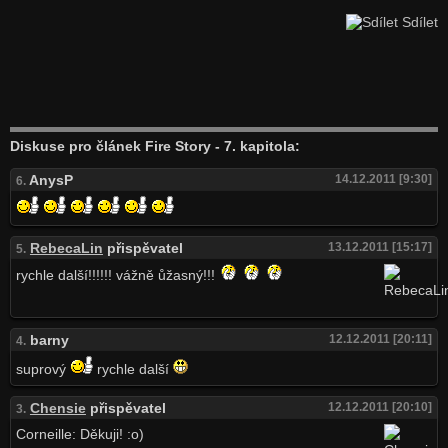
Sdílet
Diskuse pro článek Fire Story - 7. kapitola:
AnysP
14.12.2011 [9:30]
6.
RebecaLin
přispěvatel
13.12.2011 [15:17]
5.
rychle další!!!!!! vážně ůžasný!!!
barny
12.12.2011 [20:11]
4.
suprový
rychle další
Chensie
přispěvatel
12.12.2011 [20:10]
3.
Corneille: Děkuji! :o)