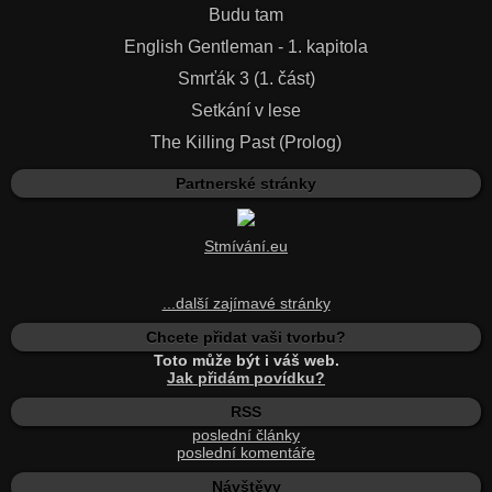
Budu tam
English Gentleman - 1. kapitola
Smrťák 3 (1. část)
Setkání v lese
The Killing Past (Prolog)
Partnerské stránky
Stmívání.eu
...další zajímavé stránky
Chcete přidat vaši tvorbu?
Toto může být i váš web.
Jak přidám povídku?
RSS
poslední články
poslední komentáře
Návštěvy