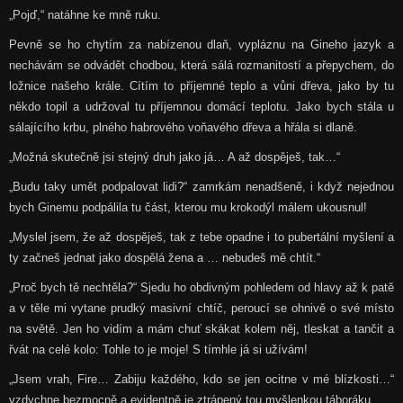
„Pojď,“ natáhne ke mně ruku.
Pevně se ho chytím za nabízenou dlaň, vypláznu na Gineho jazyk a
nechávám se odvádět chodbou, která sálá rozmanitostí a přepychem, do
ložnice našeho krále. Cítím to příjemné teplo a vůni dřeva, jako by tu
někdo topil a udržoval tu příjemnou domácí teplotu. Jako bych stála u
sálajícího krbu, plného habrového voňavého dřeva a hřála si dlaně.
„Možná skutečně jsi stejný druh jako já… A až dospěješ, tak…“
„Budu taky umět podpalovat lidi?“ zamrkám nenadšeně, i když nejednou
bych Ginemu podpálila tu část, kterou mu krokodýl málem ukousnul!
„Myslel jsem, že až dospěješ, tak z tebe opadne i to pubertální myšlení a
ty začneš jednat jako dospělá žena a … nebudeš mě chtít.“
„Proč bych tě nechtěla?“ Sjedu ho obdivným pohledem od hlavy až k patě
a v těle mi vytane prudký masivní chtíč, peroucí se ohnivě o své místo
na světě. Jen ho vidím a mám chuť skákat kolem něj, tleskat a tančit a
řvát na celé kolo: Tohle to je moje! S tímhle já si užívám!
„Jsem vrah, Fire… Zabiju každého, kdo se jen ocitne v mé blízkosti…“
vzdychne bezmocně a evidentně je ztrápený tou myšlenkou táboráku.