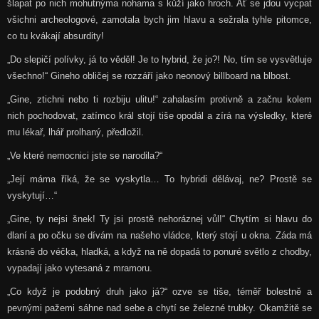
šlapat po nich mohutnýma nohama s kůží jako hroch. Ať se jdou vycpat
všichni archeologové, zamotala bych jim hlavu a sežrala tyhle pitomce,
co tu kvákají absurdity!
„Do slepičí polívky, já to věděl! Je to hybrid, že jo?! No, tím se vysvětluje
všechno!“ Gineho obličej se rozzáří jako neonový billboard na blbost.
„Gine, ztichni nebo ti rozbiju ulitu!“ zahalasím protivně a začnu kolem
nich pochodovat, zatímco král stojí tiše opodál a zírá na výsledky, které
mu lékař, lhář prolhaný, předložil.
„Ve které nemocnici jste se narodila?“
„Její máma říká, že se vyskytla… To hybridi dělávaj, ne? Prostě se
vyskytují…“
„Gine, ty nejsi šnek! Ty jsi prostě nehoráznej vůl!“ Chytím si hlavu do
dlaní a po očku se dívám na našeho vládce, který stojí u okna. Záda má
krásně do véčka, hladká, a když na ně dopadá to ponuré světlo z chodby,
vypadají jako vytesaná z mramoru.
„Co když je podobný druh jako já?“ ozve se tiše, téměř bolestně a
pevnými pažemi sáhne nad sebe a chytí se železné trubky. Okamžitě se