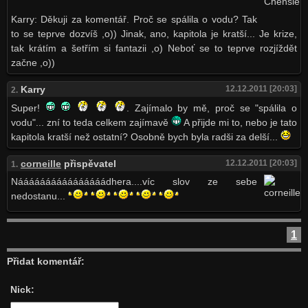
Karry: Děkuji za komentář. Proč se spálila o vodu? Tak
to se teprve dozvíš ,o)) Jinak, ano, kapitola je kratší... Je krize,
tak krátím a šetřím si fantazii ,o) Neboť se to teprve rozjíždět
začne ,o))
Karry
12.12.2011 [20:03]
2.
Super!
. Zajímalo by mě, proč se "spálila o
vodu"... zní to teda celkem zajímavě
A přijde mi to, nebo je tato
kapitola kratší než ostatní? Osobně bych byla radši za delší...
corneille
přispěvatel
12.12.2011 [20:03]
1.
Náááááááááááááááádhera....víc slov ze sebe
nedostanu...
1
Přidat komentář:
Nick: