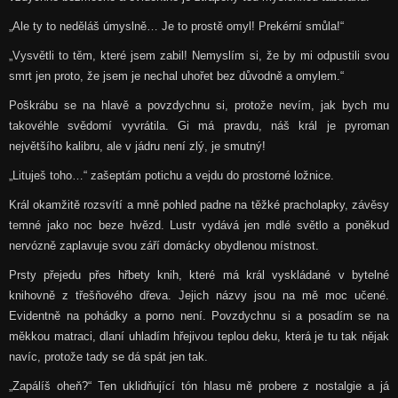
„Ale ty to neděláš úmyslně… Je to prostě omyl! Prekérní smůla!“
„Vysvětli to těm, které jsem zabil! Nemyslím si, že by mi odpustili svou
smrt jen proto, že jsem je nechal uhořet bez důvodně a omylem.“
Poškrábu se na hlavě a povzdychnu si, protože nevím, jak bych mu
takovéhle svědomí vyvrátila. Gi má pravdu, náš král je pyroman
největšího kalibru, ale v jádru není zlý, je smutný!
„Lituješ toho…“ zašeptám potichu a vejdu do prostorné ložnice.
Král okamžitě rozsvítí a mně pohled padne na těžké pracholapky, závěsy
temné jako noc beze hvězd. Lustr vydává jen mdlé světlo a poněkud
nervózně zaplavuje svou září domácky obydlenou místnost.
Prsty přejedu přes hřbety knih, které má král vyskládané v bytelné
knihovně z třešňového dřeva. Jejich názvy jsou na mě moc učené.
Evidentně na pohádky a porno není. Povzdychnu si a posadím se na
měkkou matraci, dlaní uhladím hřejivou teplou deku, která je tu tak nějak
navíc, protože tady se dá spát jen tak.
„Zapálíš oheň?“ Ten uklidňující tón hlasu mě probere z nostalgie a já