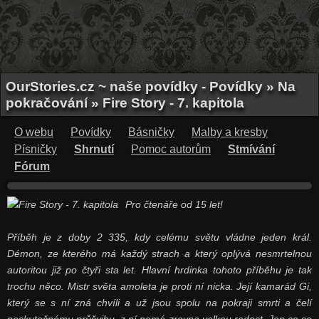
OurStories.cz ~ naše povídky - Povídky » Na
pokračování » Fire Story - 7. kapitola
O webu
Povídky
Básničky
Malby a kresby
Písničky
Shrnutí
Pomoc autorům
Stmívání
Fórum
Pro čtenáře od 15 let!
Příběh je z doby 2 335, kdy celému světu vládne jeden král.
Démon, ze kterého má každý strach a který oplývá nesmrtelnou
autoritou již po čtyři sta let. Hlavní hrdinka tohoto příběhu je tak
trochu něco. Mistr světa amoleta je proti ní nicka. Její kamarád Gi,
který se s ní zná chvíli a už jsou spolu na pokraji smrti a čelí