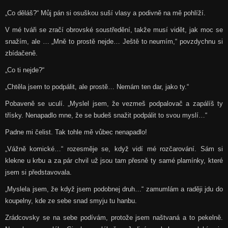
„Co děláš?“ Můj pán si osuškou suší vlasy a podivně na mě pohlíží.
V mé tváři se zračí obrovské soustředění, takže musí vidět, jak moc se
snažím, ale … „Mně to prostě nejde… Ještě to neumím,“ povzdychnu si
zbídačeně.
„Co ti nejde?“
„Chtěla jsem to podpálit, ale prostě… Nemám ten dar, jako ty.“
Pobaveně se uculí. „Myslel jsem, že vezmeš podpalovač a zapálíš ty
třísky. Nenapadlo mne, že se budeš snažit podpálit to svou myslí…“
Padne mi čelist. Tak tohle mě vůbec nenapadlo!
„Vážně komické…“ rozesměje se, když vidí mé rozčarování. Sám si
klekne u krbu a za pár chvil už jsou tam přesně ty samé plamínky, které
jsem si představovala.
„Myslela jsem, že když jsem podobnej druh…“ zamumlám a raději jdu do
koupelny, kde ze sebe snad smyju tu hanbu.
Zrádcovsky se na sebe podívám, protože jsem naštvaná a to pekelně.