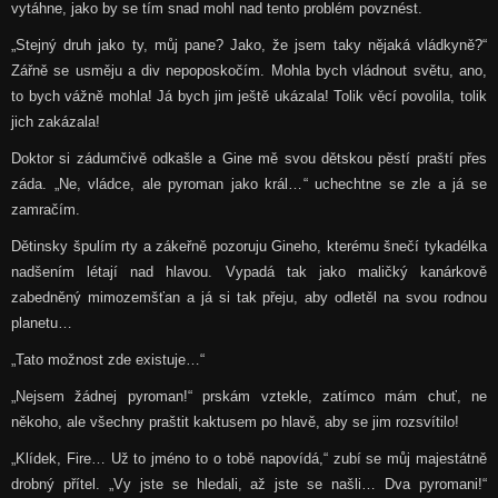
vytáhne, jako by se tím snad mohl nad tento problém povznést.
„Stejný druh jako ty, můj pane? Jako, že jsem taky nějaká vládkyně?“
Zářně se usměju a div nepoposkočím. Mohla bych vládnout světu, ano,
to bych vážně mohla! Já bych jim ještě ukázala! Tolik věcí povolila, tolik
jich zakázala!
Doktor si zádumčivě odkašle a Gine mě svou dětskou pěstí praští přes
záda. „Ne, vládce, ale pyroman jako král…“ uchechtne se zle a já se
zamračím.
Dětinsky špulím rty a zákeřně pozoruju Gineho, kterému šnečí tykadélka
nadšením létají nad hlavou. Vypadá tak jako maličký kanárkově
zabedněný mimozemšťan a já si tak přeju, aby odletěl na svou rodnou
planetu…
„Tato možnost zde existuje…“
„Nejsem žádnej pyroman!“ prskám vztekle, zatímco mám chuť, ne
někoho, ale všechny praštit kaktusem po hlavě, aby se jim rozsvítilo!
„Klídek, Fire… Už to jméno to o tobě napovídá,“ zubí se můj majestátně
drobný přítel. „Vy jste se hledali, až jste se našli… Dva pyromani!“