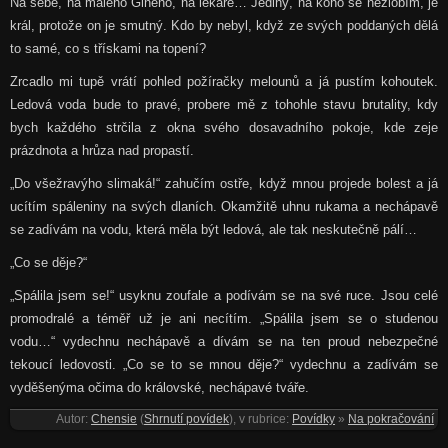
Na sebe, na malého Gineho, na lékaře… Jediný, na koho se nezlobím, je
král, protože on je smutný. Kdo by nebyl, když ze svých poddaných dělá
to samé, co s třískami na topení?
Zrcadlo mi tupě vrátí pohled požíračky melounů a já pustím kohoutek.
Ledová voda bude to pravé, probere mě z tohohle stavu brutality, kdy
bych každého strčila z okna svého dosavadního pokoje, kde zeje
prázdnota a hrůza nad propastí.
„Do všežravýho slimaká!“ zahučím ostře, když mnou projede bolest a já
ucítím spáleniny na svých dlaních. Okamžitě uhnu rukama a nechápavě
se zadívám na vodu, která měla být ledová, ale tak neskutečně pálí…
„Co se děje?“
„Spálila jsem se!“ usyknu zoufale a podívám se na své ruce. Jsou celé
promodralé a téměř už je ani necítím. „Spálila jsem se o studenou
vodu…“ vydechnu nechápavě a dívám se na ten proud nebezpečné
tekoucí ledovosti. „Co se to se mnou děje?“ vydechnu a zadívám se
vyděšenýma očima do královské, nechápavé tváře.
Autor:
Chensie
(
Shrnutí povídek
), v rubrice:
Povídky
»
Na pokračování