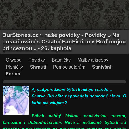
OurStories.cz ~ naše povídky - Povídky » Na
pokračování » Ostatní FanFiction » Buď mojou
princeznou... - 26. kapitola
O webu
Povídky
Básničky
Malby a kresby
Písničky
Shrnutí
Pomoc autorům
Stmívání
Fórum
Aj nadprirodzené bytosti milujú srandu...
Smrťka Bib ešte nepovedala posledné slovo. O
koho má záujem ?
Príbeh nabitý láskou, nenávisťou, sexom,
fantáziou i dobrodružstvom. Nové a nečakané bytosti sú