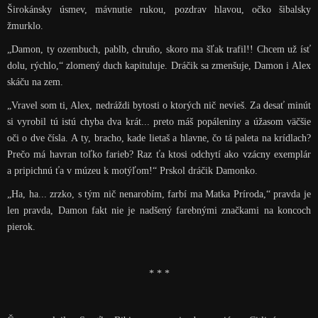
Širokánsky úsmev, mávnutie rukou, pozdrav hlavou, očko šibalsky
žmurklo.
„Damon, ty ozembuch, pablb, chruňo, skoro ma šľak trafil!! Chcem už ísť
dolu, rýchlo,“ zlomený duch kapituluje. Dráčik sa zmenšuje, Damon i Alex
skáču na zem.
„Vravel som ti, Alex, nedráždi bytosti o ktorých nič nevieš. Za desať minút
si vyrobil tú istú chyba dva krát... preto máš popáleniny a úžasom väčšie
oči o dve čísla. A ty, bracho, kade lietaš a hlavne, čo tá paleta na krídlach?
Prečo má havran toľko farieb? Raz ťa ktosi odchytí ako vzácny exemplár
a pripichnú ťa v múzeu k motýľom!“ Prskol dráčik Damonko.
„Ha, ha... zrzko, s tým nič nenarobím, farbí ma Matka Príroda,“ pravda je
len pravda, Damon fakt nie je nadšený farebnými značkami na koncoch
pierok.
* * *