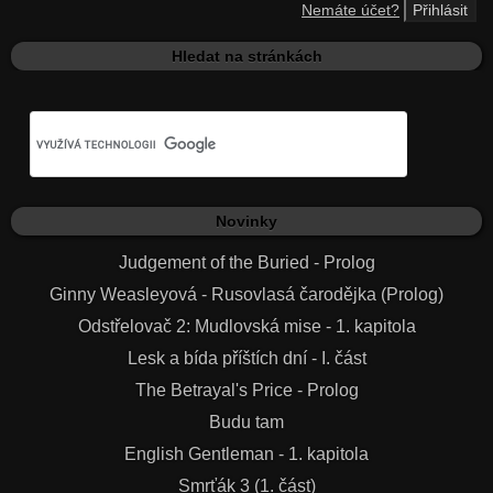
Nemáte účet?
Hledat na stránkách
Novinky
Judgement of the Buried - Prolog
Ginny Weasleyová - Rusovlasá čarodějka (Prolog)
Odstřelovač 2: Mudlovská mise - 1. kapitola
Lesk a bída příštích dní - I. část
The Betrayal's Price - Prolog
Budu tam
English Gentleman - 1. kapitola
Smrťák 3 (1. část)