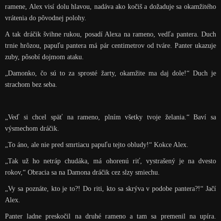
ramene, Alex visí dolu hlavou, nadáva ako kočiš a dožaduje sa okamžitého
vrátenia do pôvodnej polohy.
A tak dráčik švihne rukou, posadí Alexa na rameno, vedľa pantera. Duch
trnie hrôzou, papuľu pantera má pár centimetrov od tváre. Panter ukazuje
zuby, pôsobí dojmom ataku.
„Damonko, čo sú to za sprosté žarty, okamžite ma daj dole!“ Duch je
strachom bez seba.
„Veď si chcel späť na rameno, plním všetky tvoje želania.“ Baví sa
výsmechom dráčik.
„To áno, ale nie pred smrtiacu papuľu tejto obludy!“ Kokce Alex.
„Tak už ho netráp chudáka, má ohorenú riť, vystrašený je na dvesto
rokov,“ Obracia sa na Damona dráčik cez slzy smiechu.
„Vy sa poznáte, kto je to?! Do riti, kto sa skrýva v podobe pantera?!“ Jačí
Alex.
Panter ladne preskočil na druhé rameno a tam sa premenil na upíra.