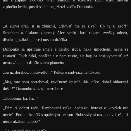
mu z papule obrovský oheň smerom k Alexovi. Duch Alex zareval
z plného hrdla, pustil sa haluze, zletel vedľa Damonka.
„A kurva drát, si sa zbláznil, grilovať ma za živa?! Čo ty si zač?!“
Strachom a úľakom zlomený Alex vreští, hasí rukami zvyšky odevu,
divoko gestikuluje pred nosom dráčika.
Damonko sa úprimne smeje z celého srdca, heká smiechom, nevie sa
zastaviť. Duch čaká, poníženie v ňom rastie, ale bojí sa čosi vyparatiť, už
nemá záujem o ďalšiu salvu plameňa.
„Sa už dorehoc, motovidlo...“ Pokus o nadviazanie hovoru.
„Jááj, toto som potreboval, uvoľnený smiech, ááá, díky, dobrá obhorená
duša!!“ Damonko sa zasa rozrehoce.
„Obhorená, ha, ha...“
„Dám ti dobrú radu, flambovaná riťka, nedráždi bytosti o ktorých nič
nevieš. Potom skončíš s opáleným rektom. Bohovsky si ma pobavil, ešte ti
niečo ukážem, chceš?“