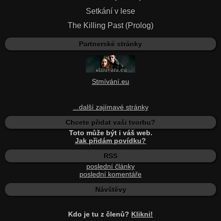
Setkání v lese
The Killing Past (Prolog)
Partnerské stránky
Stmívání.eu
...další zajímavé stránky
Chcete přidat vaši tvorbu?
Toto může být i váš web.
Jak přidám povídku?
RSS
poslední články
poslední komentáře
Návštěvy
Kdo je tu z členů?
Klikni!