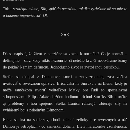
Tak – stratégiu máme, Bib, späť do penziónu, taktiku vyriešime až na mieste
a budeme improvizovať. Ok.
◊ ● ◊
Dá sa napísať, že život v penzióne sa vracia k normálu? Čo je normál –
definujme – stav, kedy nikto nezomrie, či netečie krv, či neotvárame brány
do pekla? Nemám definíciu. Jednoducho život sa zvrtol inou cestičkou.
Stefan sa oklepal z Damonovej smrti a znovuzrodenia, zasa začína
uvažovať o reverznom upírstve, Ericc čaká na Smrťku a na Elenu, kedy ju
môže samčekom stvoriť veliteľkou Matky pre ľudí so špeciálnymi
schopnosťami. Filip očakáva každou hodinou príchod Smrťky Bib a určite
aj problémy s ňou spojené, Stella, Eunica relaxujú, zbierajú sily na
vyhlásený boj s pekelným Démonom.
Elena sa hrá na settlersov, chodí zbierať zelinky pre reverzných a náš
Damon je vetroplach - čo zameškal doháňa. Lieta maratónske vzdialenosti,