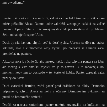
mu vyvedieme.“
Lenže dráčik už cítil, kto sa blíži, veľmi rád nechal Damona pristáť a zasa
môže poškádliť Alexa. Damon ladne zakrúžil, zostupuje, sadá si na voľné
rameno. Upír si čítal v dráčikovej mysli a tak je zasvätený do problému.
Sedí, odhaduje čo spraví Alex.
Duch by rád havrana chytil, veď je dosť rýchly. Uprene sa díva na vtáka,
sekunda, dve a v momente kedy vyrazil po pierkach sa Damon začal
premieňať na pantera.
Alexova ruka je rýchlejšia ako mozog, takže ruka schytila pantera za labu,
ale mozog si ešte chvíľku myslel, že je to havran. O to zábavnejší bol
moment, kedy mu to docvaklo v tej kostenej kobke. Panter zareval, zaťal
pazúry do Alexa.
Duch zvrieskol fistulou, začal padať pred dráčikom do hĺbky. Damonko
pripravený, schytil Alexa za nohu a očarený Damonovým výkonom sa
pustil do hromového smiechu.
Dráčik sa natriasa smiechom, panter udržuje rovnováhu na kníšucom sa