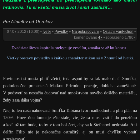
hádzané z prekvapenia do prekvapenia rovnako ako hlavní
hrdinovia. Tu si všetci musia život i smrť zaslúžiť...
Pre čitateľov od 15 rokov.
07.07.2012 (16:00) •
Ivetki
•
Povídky
»
Na pokračování
»
Ostatní FanFiction
•
komentováno
4×
• zobrazeno 1790×
Dvadsiata šiesta kapitola prekypuje veselím, zmráka sa až ku koncu...
Všetky postavy poviedky s krátkou charakteristikou sú v Zhrnutí od Ivetki.
Povinnosti si musia plniť všetci, teda aspoň by sa tak malo diať. Smrťka,
podmienečne prepustená Matkou Prírodou pracuje, dobieha zameškané.
V podsvetí sa nestačia čudovať nad množstvom nového došlého materiálu,
žeby zasa dáka vojna?
Nie, to len naša nahnevaná Smrťka Bibiana tvorí nadhodnotu a plní plán na
130%. Hnev ňou lomcuje ešte stále, vie, že sa musí vrátiť do penziónu
a keď už tam bude, to by v tom bol čert, aby sa k Stefanovi nedostala. Ani
delfín Filip nie je nekonečne ostražitý, aj on musí chvíľku vypnúť
a zrelaxovať.