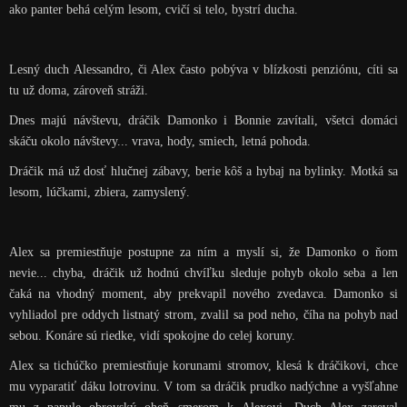
ako panter behá celým lesom, cvičí si telo, bystrí ducha.
Lesný duch Alessandro, či Alex často pobýva v blízkosti penziónu, cíti sa
tu už doma, zároveň stráži.
Dnes majú návštevu, dráčik Damonko i Bonnie zavítali, všetci domáci
skáču okolo návštevy... vrava, hody, smiech, letná pohoda.
Dráčik má už dosť hlučnej zábavy, berie kôš a hybaj na bylinky. Motká sa
lesom, lúčkami, zbiera, zamyslený.
Alex sa premiestňuje postupne za ním a myslí si, že Damonko o ňom
nevie... chyba, dráčik už hodnú chvíľku sleduje pohyb okolo seba a len
čaká na vhodný moment, aby prekvapil nového zvedavca. Damonko si
vyhliadol pre oddych listnatý strom, zvalil sa pod neho, číha na pohyb nad
sebou. Konáre sú riedke, vidí spokojne do celej koruny.
Alex sa tichúčko premiestňuje korunami stromov, klesá k dráčikovi, chce
mu vyparatiť dáku lotrovinu. V tom sa dráčik prudko nadýchne a vyšľahne