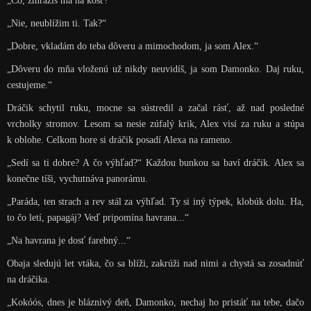
„Čo, zmrazíš ma na kosť?“
„Nie, neublížim ti. Tak?“
„Dobre, vkladám do teba dôveru a mimochodom, ja som Alex.“
„Dôveru do mňa vloženú už nikdy neuvidíš, ja som Damonko. Daj ruku,
cestujeme.“
Dráčik schytil ruku, mocne sa sústredil a začal rásť, až nad posledné
vrcholky stromov. Lesom sa nesie zúfalý krik, Alex visí za ruku a stúpa
k oblohe. Celkom hore si dráčik posadí Alexa na rameno.
„Sedí sa ti dobre? A čo výhľad?“ Každou bunkou sa baví dráčik. Alex sa
konečne tíši, vychutnáva panorámu.
„Paráda, ten strach a rev stál za výhľad. Ty si iný týpek, klobúk dolu. Ha,
to čo letí, papagáj? Veď pripomína havrana...“
„Na havrana je dosť farebný...“
Obaja sledujú let vtáka, čo sa blíži, zakrúži nad nimi a chystá sa zosadnúť
na dráčika.
„Kokóós, dnes je bláznivý deň, Damonko, nechaj ho pristáť na tebe, dačo