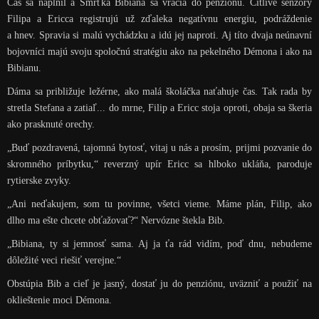
Čas sa naplnil a Smrťka Bibiana sa vracia do penziónu. Citlivé senzory
Filipa a Ericca registrujú už zďaleka negatívnu energiu, podráždenie
a hnev. Spravia si malú vychádzku a idú jej naproti. Aj títo dvaja neúnavní
bojovníci majú svoju spoločnú stratégiu ako na pekelného Démona i ako na
Bibianu.
Dáma sa približuje ležérne, ako malá školáčka naťahuje čas. Tak rada by
stretla Stefana a zatiaľ... do mrne, Filip a Ericc stoja oproti, obaja sa škeria
ako prasknuté orechy.
„Buď pozdravená, tajomná bytosť, vitaj u nás a prosím, prijmi pozvanie do
skromného príbytku,“ reverzný upír Ericc sa hlboko ukláňa, paroduje
rytierske zvyky.
„Ani neďakujem, som tu povinne, všetci vieme. Máme plán, Filip, ako
dlho ma ešte chcete obťažovať?“ Nervózne štekla Bib.
„Bibiana, ty si jemnosť sama. Aj ja ťa rád vidím, poď dnu, nebudeme
dôležité veci riešiť verejne.“
Obstúpia Bib a cieľ je jasný, dostať ju do penziónu, uväzniť a použiť na
oklieštenie moci Démona.