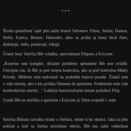
* * *
Široká spoločnosť opäť plní salón bratov Salvatore. Elena, Stefan, Damon,
Stella, Eunica, Bonnie, Damonko, dnes sa pridal aj lesný duch Alex,
diskutujú, sedia, postávajú, čakajú.
Čestný hosť Smrťka Bib vchádza, sprevádzaná Filipom a Ericcom.
„Konečne sme komplet, dočasné problémy spôsobené Bib sme zvládli.
Uisťujem vás, že Bib je pod mojou kontrolou, ako aj pod kontrolou Matky
Prírody. Môžeme teda nadviazať na poslednú bojovú poradu. Žiadal som
o vaše návrhy, ako a kto priláka Démona do penziónu. Predostrite teda vaše
konštruktívne návrhy...“ Ľahkým konverzačným tónom podotkol Filip.
Usadil Bib na stoličku a spoločne s Ericcom ju Silou uväznili v sede.
Smrťka Bibiana zavadila očami o Stefana, mlsne si ho obzerá, čaká na jeho
pohľad a keď sa Stefan neochotne obzrie, Bib mu zašle vzduchom