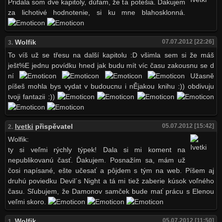
Pridala som dve kapitoly, dúfam, že ťa potešia. Ďakujem
za lichotivé hodnotenie, si ku mne blahosklonná.
Wolfik
07.07.2012 [22:26]
3.
To víš už se třesu na další kapitolu :D všimla sem si že máš
ješt%E jednu povídku hned jak budu mít víc času zakousnu se d
ní
Užasně
píšeš mohla bys vydat v budoucnu i nĚjakou knihu :)) obdivuju
tvoji fantazii :))
Ivetki
přispěvatel
05.07.2012 [15:42]
2.
Wolfik:
ty si veľmi rýchly týpek! Dala si mi koment na
nepublikovanú časť. Ďakujem. Posnažím sa, mám už
čosi napísané, ešte učesať a pôjdem s tým na web. Píšem aj
druhú poviedku Devil´s Night a tá mi tiež zaberie kúsok voľného
času. Sľubujem, že Damonov samček bude mať prácu s Elenou
veľmi skoro.
Wolfik
05.07.2012 [11:50]
1.