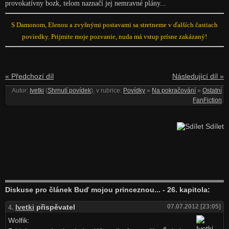
provokatívny bozk, telom naznačí jej nemravné plány...
S Damonom, Elenou a zvyšnými postavami sa stretneme v ďalších častiach
poviedky. Prijmite moje pozvanie, nuda má vstup prísne zakázaný!
« Předchozí díl
Následující díl »
Autor:
Ivetki
(
Shrnutí povídek
), v rubrice:
Povídky
»
Na pokračování
»
Ostatní
FanFiction
Sdílet
Diskuse pro článek Buď mojou princeznou... - 26. kapitola:
Ivetki
přispěvatel
07.07.2012 [23:05]
4.
Wolfik: