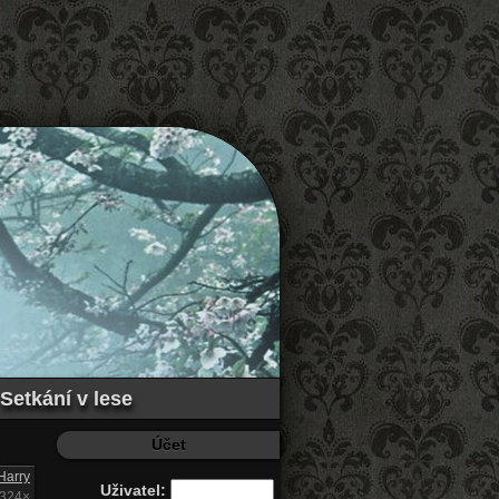
Setkání v lese
Účet
Harry
Uživatel:
2324×