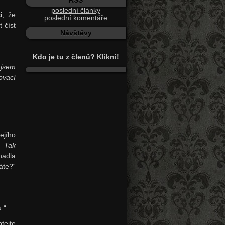
RSS
poslední články
i, že
poslední komentáře
 číst
Návštěvy
Kdo je tu z členů?
Klikni!
 jsem
ovací
ejího
i.
Tak
nadla
áte?“
.“
tejte