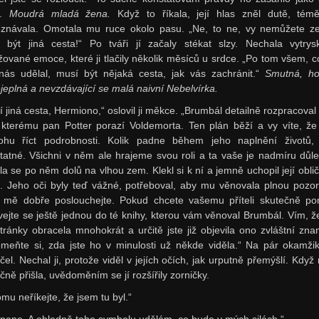
a.
Moudrá mladá žena.
Když to říkala, její hlas zněl dutě, tém
znávala. Omotala mu ruce okolo pasu. „Ne, to ne, vy nemůžete ze
 být jiná cesta!“ Po tváři jí začaly stékat slzy. Nechala vytrys
žované emoce, které ji tlačily několik měsíců u srdce. „Po tom všem, co
nás udělal, musí být nějaká cesta, jak vás zachránit.“
Smutná, hor
jeplná a nevzdávající se malá naivní Nebelvírka.
í jiná cesta, Hermiono,“ oslovil ji měkce. „Brumbál detailně rozpracoval 
 kterému pan Potter porazí Voldemorta. Ten plán běží a vy víte, ž
hu říct podrobnosti. Kolik padne během jeho naplnění životů,
tatné. Všichni v něm ale hrajeme svou roli a ta vaše je nadmíru důlež
la se po něm dolů na vlhou zem. Klekl si k ní a jemně uchopil její oblič
í. Jeho oči byly teď vážné, potřeboval, aby mu věnovala plnou pozor
 mě dobře poslouchejte. Pokud chcete vašemu příteli skutečně po
vejte se ještě jednou do té knihy, kterou vám věnoval Brumbál. Vím, že
 stránky obracela mnohokrát a určitě jste již objevila ono zvláštní zna
meňte si, zda jste ho v minulosti už někde viděla.“ Na pár okamži
čel. Nechal ji, protože viděl v jejích očích, jak urputně přemýšlí. Když 
čně přišla, uvědoměním se jí rozšířily zorničky.
mu neříkejte, že jsem tu byl.“