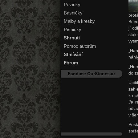
Povídky
Básničky
prot
Malby a kresby
Beed
jí od
Písničky
stál
Shrnutí
vysm
Pomoc autorům
„Har
Stmívání
náhlý
Fórum
„Hom
do z
Fandíme OurStories.cz
Ucít
zahl
k oc
Je t
běla
v še
Post
spíš