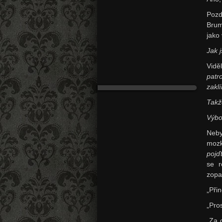
Pozd
Brum
jako
Jak 
Vidě
patr
zaklí
Takž
Výbo
Neby
mozk
pojď
se r
zopa
„Přin
„Pro
„Za 