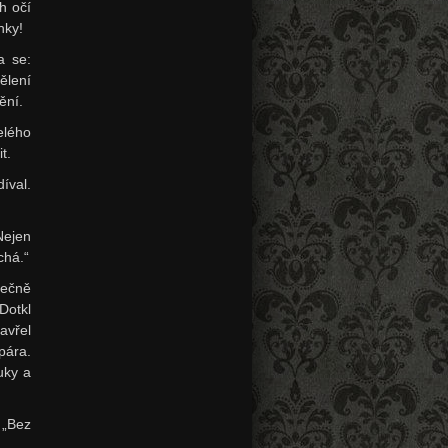
h očí
nky!
a se:
ělení
ění.
elého
t.
íval.
 Nejen
chá.“
nečně
 Dotkl
zavřel
pára.
uky a
 „Bez