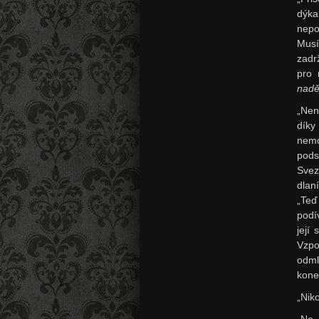
dýk
nepo
Musí
zadr
pro 
nadě
„Nen
díky
nemo
pods
Svez
dlan
„Teď
podí
její
Vzpo
odml
kone
„Niko