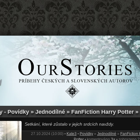
 - Povídky » Jednodílné » FanFiction Harry Potter » 
Setkání, které zůstalo v jejich srdcích navždy.
27.10.2024 (10:00) •
Kate3
•
Povídky
»
Jednodílné
»
FanFiction 
Potter
• komentováno
3×
• zobrazeno 