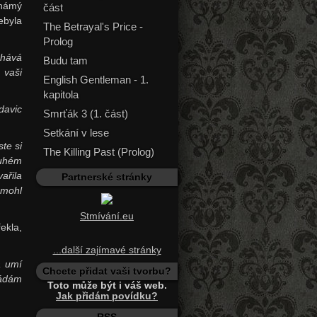
známý
část
ebyla
The Betrayal's Price -
Prolog
chává
Budu tam
vaši
English Gentleman - 1.
kapitola
davic
Smrťák 3 (1. část)
Setkání v lese
te si
The Killing Past (Prolog)
ruhém
ařila
Partnerské stránky
 mohl
Stmívání.eu
ekla,
...další zajímavé stránky
a umí
Chcete přidat vaši tvorbu?
vládám
Toto může být i váš web.
Jak přidám povídku?