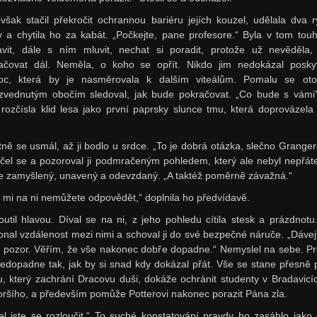
však stačil překročit ochrannou bariéru jejích kouzel, udělala dva r
y a chytila ho za kabát. „Počkejte, pane profesore.“ Byla v tom tou
avit, dále s ním mluvit, nechat si poradit, protože už nevěděla
ačovat dál. Neměla, o koho se opřít. Nikdo jim nedokázal posky
c, která by je nasměrovala k dalším viteálům. Pomalu se oto
zvednutým obočím sledoval, jak bude pokračovat. „Co bude s vámi
 rozčísla klid lesa jako první paprsky slunce tmu, která doprovázela
ně se usmál, až ji bodlo u srdce. „To je dobrá otázka, slečno Granger
čel se a pozoroval ji podmračeným pohledem, který ale nebyl nepřáte
e zamyšlený, unavený a odevzdaný. „A taktéž poměrně závažná.“
y mi na ni nemůžete odpovědět,“ doplnila ho předvídavě.
outil hlavou. Díval se na ni, z jeho pohledu cítila stesk a prázdnotu
onal vzdálenost mezi nimi a schoval ji do své bezpečné náruče. „Dávej
 pozor. Věřím, že vše nakonec dobře dopadne.“ Nemyslel na sebe. Pr
nedopadne tak, jak by si snad kdy dokázal přát. Vše se stane přesně 
u, který zachrání Dracovu duši, dokáže ochránit studenty v Bradavicí
oršího, a především pomůže Potterovi nakonec porazit Pána zla.
šel jste se rozloučit.“ To suché konstatování pravdy ho zasáhlo jako 