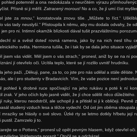
 pohled potemněl a ona nedokázala v neurčitém výrazu přimhouřenýc
yčíst. Přísně si ji měřil.
Zatracený morous!
No a co, že jí umí číst myšle
šel jste za
mnou
,“ konstatovala znovu tiše. „Můžete to říct.“ Ušklíbl
do vás tady neuslyší.“ Přistoupila k němu, aby mu dodala odvahy, že sd
 jen pro ni. Intimní okamžik blízkosti dával tušit prazvláštnímu porozum
dechl si a svěsil doteď rovná ramena, jako by na nich nesl tíhu c
lnického světa. Hermiona tušila, že i tak by se dala jeho situace vyjádři
ěl jsem vás vidět. Měl jsem o vás strach,“ pronesl, aniž by se na ni pod
iznání jí otevřelo oči. Ucítila teplo, které se jí rozlilo uvnitř hrudníku.
la jeho paži. „Děkuji, pane, za to, co jste pro nás udělal a stále děláte.
nás, ale i pro studenty v Bradavicích. Vím, že vaše pozice není jednodu
il pohled k drobné ruce spočívající na jeho rukávu a poté k ní ko
il zrak. V jeho očích bylo jasně vidět, že jí chce sdělit něco důležitého.
jí ruky, kterou neodstrčil, ale uchopil ji a přitiskl si ji k obličeji. Pevně 
 nasál studený vzduch lesa a těžce vydechl. Od úst jim oběma stoupala 
í mrazíky se hlásily o své slovo. Úzké rty se letmo dotkly hřbetu její r
i pustil. Zamrzelo ji to.
tarejte se o Pottera,“ pronesl už opět pevným hlasem, když otevřel oči.
nezvládne Voldemorta porazit.“ Otočil se a odcházel.