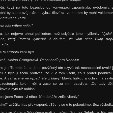
ěji, když na tuto bezeslovnou konverzaci vzpomínala, uvědomila s
bál by si pro svůj plán nevybral člověka, ve kterém by mohl Voldemort
 v otevřené knize.
jste nás vůbec našel?
la, jak nejprve uhnul pohledem, než uslyšela jeho myšlenky:
Vyslal
ona, který Pottera vyhledal. A doufám, že vám něco říkají stop
nadla.
e ta stříbřitá záře byla…
rně, slečno Grangerová. Deset bodů pro Nebelvír.
lo jí příjemné, že se jeho povýšený tón ozývá tak nesnesitelně uvnitř j
u a bylo jí zcela protivné, že ví o tom všem, co s přáteli podnikal
te. A zatraceně mi vypadněte z hlavy!
Mávla hůlkou a ochranná zaklí
ozestoupila kolem něj a zase se za ním uzavřela. „Co tady děl
kovala nyní už nahlas.
esl jsem Potterovi něco, čím dokáže zničit viteály.“
sím?“ zvýšila hlas překvapeně. „Týdny se o to pokoušíme. Bez výsledku
chvíli se Potter s Weasleym vrátí s mečem Godrika Nebelvíra. Ne, nep