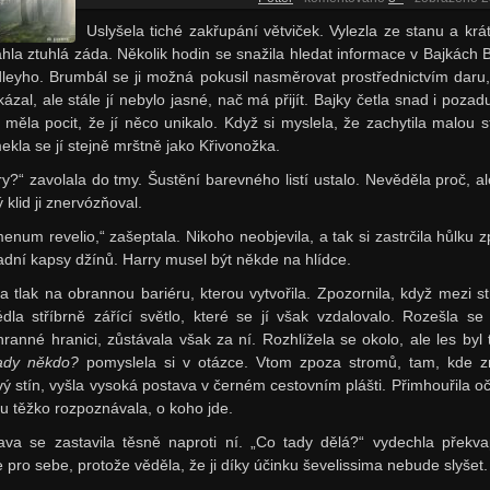
Uslyšela tiché zakřupání větviček. Vylezla ze stanu a krát
áhla ztuhlá záda. Několik hodin se snažila hledat informace v Bajkách 
leyho. Brumbál se ji možná pokusil nasměrovat prostřednictvím daru,
kázal, ale stále jí nebylo jasné, nač má přijít. Bajky četla snad i pozad
e měla pocit, že jí něco unikalo. Když si myslela, že zachytila malou s
ekla se jí stejně mrštně jako Křivonožka.
ry?“ zavolala do tmy. Šustění barevného listí ustalo. Nevěděla proč, al
 klid ji znervózňoval.
enum revelio,“ zašeptala. Nikoho neobjevila, a tak si zastrčila hůlku z
adní kapsy džínů. Harry musel být někde na hlídce.
ila tlak na obrannou bariéru, kterou vytvořila. Zpozornila, když mezi s
édla stříbrně zářící světlo, které se jí však vzdalovalo. Rozešla se 
hranné hranici, zůstávala však za ní. Rozhlížela se okolo, ale les byl t
ady někdo?
pomyslela si v otázce. Vtom zpoza stromů, tam, kde z
vý stín, vyšla vysoká postava v černém cestovním plášti. Přimhouřila oči
ru těžko rozpoznávala, o koho jde.
ava se zastavila těsně naproti ní. „Co tady dělá?“ vydechla překv
e pro sebe, protože věděla, že ji díky účinku ševelissima nebude slyšet.