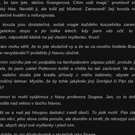
, že tam jste, slečno Grangerová. Cítím vaši magii,“ promluvil 
oký hlas. Neviděl ji, ale tušil její blízkost. Zatraceně! Její kouzla n
atečně kvalitní a nefungovala.
 kouzla jsou dostatečná, avšak magie každého kouzelníka zane
rgetickou stopu a po tolika letech, kdy jsem vás učil, tu 
nám,
odpověděl klidně na její vlastní myšlenku. Kruci!
vám mohu věřit, že to jste skutečně vy a že se za nového ředitele Bra
e nevydáváte?!
proběhlo jí hlavou útočně.
vním ročníku jste mi podpálila na famfrpálovém zápasu plášť, protože js
ela, že jsem zaklel Potterovo koště a chtěla ho tak zachránit. Ve d
 vašeho studia jste kradla přísady z mého kabinetu, abyste uv
oličný lektvar. Myslíte, že by tohle jakýkoliv jiný Smrtijed či Pán zla
t?
emort to mohl vytáhnout z hlavy profesora Snapea.
Jen, co to doř
outila nad sebou v duchu hlavou.
íbl se a nad její hloupou dedukcí zvedl obočí.
To jistě mohl.
Pán zl
stu věcí
, jeho slova zněla ponuře,
ale dovolím si tvrdit, že nitrozpyt o
lik, abych skryl své myšlenky i před ním.
 dobře, to zní důvěryhodně a skutečně jako Snape.