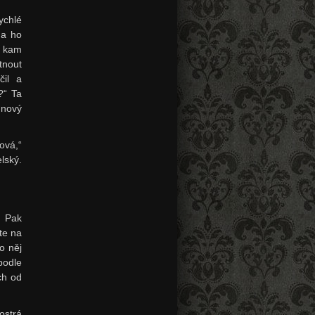
ychlé
ha ho
, kam
tnout
čil a
?“ Ta
 nový
ová,“
lský.
. Pak
te na
o něj
podle
ch od
ostrá