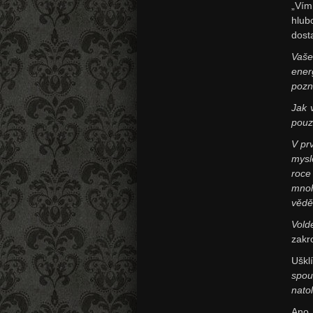
„Vím
hlub
dost
Vaše
ene
poz
Jak 
pouz
V pr
mysl
roce
mnoh
vědě
Vold
zakr
Uškl
spou
nato
Ano,