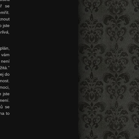
ěř se
mřít.
knout
 jste
livá,
plán,
e vám
 není
itá.“
ej do
nost.
moci,
 jste
mení.
ků se
na to