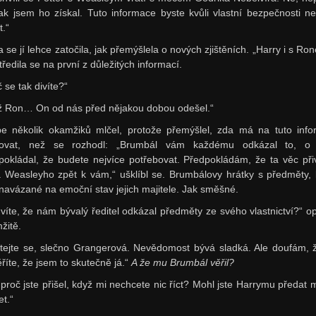
jak jsem ho získal. Tuto informace byste kvůli vlastní bezpečnosti n
t.“
a se jí lehce zatočila, jak přemýšlela o nových zjištěních. „Harry i s Ro
ředila se na první z důležitých informací.
 se tak divíte?“
iž Ron… On od nás před nějakou dobou odešel.“
e několik okamžiků mlčel, protože přemýšlel, zda má na tuto info
govat, než se rozhodl: „Brumbál vám každému odkázal to, o
pokládal, že budete nejvíce potřebovat. Předpokládám, že ta věc při
 Weasleyho zpět k vám,“ ušklíbl se. Brumbálovy hrátky s předměty, 
 navázané na emoční stav jejich majitele. Jak směšné.
 víte, že nám bývalý ředitel odkázal předměty ze svého vlastnictví?“ op
žitě.
tejte se, slečno Grangerová. Nevědomost bývá sladká. Ale doufám, 
říte, že jsem to skutečně já.“
A že mu Brumbál věřil?
 proč jste přišel, když mi nechcete nic říct? Mohl jste Harrymu předat 
et.“