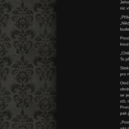
Jeho
nic v
„Při
„Nik
bude
Povz
kouze
„Cht
To př
Stisk
pro 
Otoč
obrát
se je
oči,
Prvn
pak j
„Pos
vás 