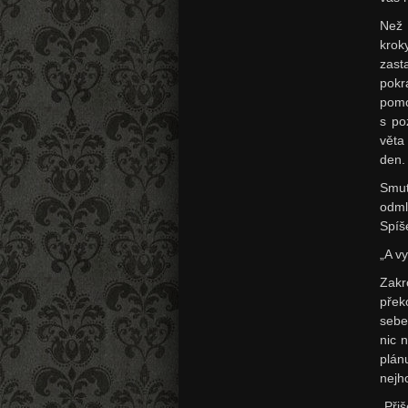
Než 
krok
zast
pokr
pomo
s po
věta
den.
Smut
odml
Spíš
„A v
Zakr
přek
sebe
nic 
plán
nejh
„Při