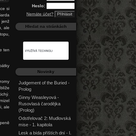
Heslo:
ce si
Nemáte účet?
Barda
 jenž
Hledat na stránkách
u, ale
topu,
e ten
pátky
Novinky
tromy
Judgement of the Buried -
blíže
Prolog
ichý.
Ginny Weasleyová -
mizel
Rusovlasá čarodějka
, ale
(Prolog)
Odstřelovač 2: Mudlovská
apeně
mise - 1. kapitola
Lesk a bída příštích dní - I.