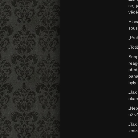
se, 
vědě
Hlav
soust
„Proč
„Tot
Snap
rea
před
pana
byly
„Jak
okam
„Nep
už vě
„Tak
zmiz