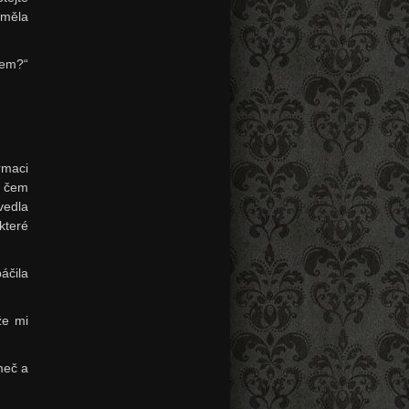
eměla
nem?“
rmaci
 čem
vedla
které
áčila
že mi
meč a