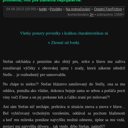
problému, hoc pre Damona neprijateľné.
04.06.2013 (20:00) •
Ivetki
•
Povídky
»
Na pokračování
»
Ostatní FanFiction
•
komentováno
3×
• zobrazeno 1569×
Všetky postavy poviedky s krátkou charakteristikou sú
v Zhrnutí od Ivetki.
Stefan odchádza z penziónu ako zbitý pes, srdce a hlavu mu zaživa
rozožierajú výčitky z obrovskej ujmy i zrady, ktorú zákerne uštedril
Stelle... je rozhodnutý pre samovraždu.
No chápe to niekto?! Stefan bláznivo zamilovaný do Stelly, ona sa mu
oddáva, pomáha ako vládze, dokonca bojuje sama so sebou a potláča pocit
viny voči Elene a on jej prekusne krk a ťažko zraní pri milovaní?!
Ani sám Stefan nič nechápe, prehráva si situáciu znova a znova v hlave...
Bol vybičovaný vrcholným vzrušením, oddával sa pocitom blaženosti
a keď mu milenka ponúkne najvyššiu možnú odmenu, úplne sa mu vzdá,
prejaví mu najvyššiu dôveru... tak vtedy, drbo Stefan, zaútočí!!