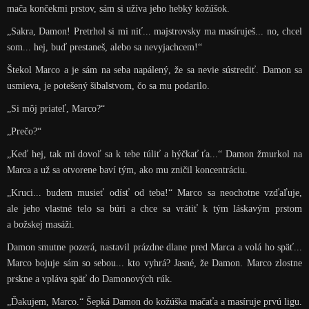
mača končekmi prstov, sám si užíva jeho hebký kožúšok.
„Sakra, Damon! Pretrhol si mi niť... majstrovsky ma masíruješ... no, chcel
som... hej, buď prestaneš, alebo sa nevyjachcem!“
Štekol Marco a je sám na seba napálený, že sa nevie sústrediť. Damon sa
usmieva, je potešený šibalstvom, čo sa mu podarilo.
„Si môj priateľ, Marco?“
„Prečo?“
„Keď hej, tak mi dovoľ sa k tebe túliť a hýčkať ťa...“ Damon žmurkol na
Marca a už sa otvorene baví tým, ako mu zničil koncentráciu.
„Kruci... budem musieť odísť od teba!“ Marco sa neochotne vzďaľuje,
ale jeho vlastné telo sa búri a chce sa vrátiť k tým láskavým prstom
a božskej masáži.
Damon smutne pozerá, nastavil prázdne dlane pred Marca a volá ho späť...
Marco bojuje sám so sebou... kto vyhrá? Jasné, že Damon. Marco zlostne
prskne a vpláva späť do Damonových rúk.
„Ďakujem, Marco.“ Šepká Damon do kožúška mačaťa a masíruje prvú ligu.