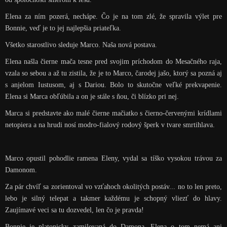
Elena za ním pozerá, nechápe. Čo je na tom zlé, že spravila výlet pre
Bonnie, veď je to jej najlepšia priateľka.
Všetko starostlivo sleduje Marco. Naša nová postava.
Elena našla čierne mača tesne pred svojim príchodom do Mesačného raja,
vzala so sebou a až tu zistila, že je to Marco, čarodej jašo, ktorý sa pozná aj
s anjelom Iustusom, aj s Dariou. Bolo to skutočne veľké prekvapenie.
Elena si Marca obľúbila a on je stále s ňou, či blízko pri nej.
Marca si predstavte ako malé čierne mačiatko s čierno-červenými krídlami
netopiera a na hrudi nosí modro-fialový rodový šperk v tvare smrtihlava.
Marco opustil pohodlie ramena Eleny, vydal sa tíško vysokou trávou za
Damonom.
Za pár chvíľ sa zorientoval vo vzťahoch okolitých postáv... no to len preto,
lebo je silný telepat a takmer každému je schopný vliezť do hlavy.
Zaujímavé veci sa tu dozvedel, len čo je pravda!
Bonnie je platonicky zamilovaná do Damona, Elena o tom nemá ani