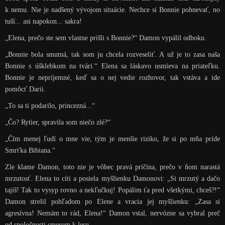
k nemu. Nie je nadšený vývojom situácie. Nechce si Bonnie pohnevať, no
tuší... asi napokon... sakra!
„Elena, prečo ste sem vlastne prišli s Bonnie?“ Damon vypálil odboku.
„Bonnie bola smutná, tak som ju chcela rozveseliť. A už je to zasa naša
Bonnie s úšklebkom na tvári.“ Elena sa láskavo usmieva na priateľku.
Bonnie je nepríjemné, keď sa o nej vedie rozhovor, tak vstáva a ide
pomôcť Darii.
„To sa ti podarilo, princezná...“
„Čo? Rytier, spravila som niečo zlé?“
„Čím menej ľudí o mne vie, tým je menšie riziko, že si po mňa príde
Smrťka Bibiana.“
Zle klame Damon, toto nie je vôbec pravá príčina, prečo v ňom narastá
mrzutosť. Elena to cíti a posiela myšlienku Damonovi: „Si mrzutý a dačo
tajíš! Tak to vysyp rovno a nekľučkuj! Popálim ťa pred všetkými, chceš?!“
Damon strelil pohľadom po Elene a vracia jej myšlienku: „Zasa si
agresívna! Nemám to rád, Elena!“ Damon vstal, nervózne sa vybral preč
od spoločnosti smerom k lesu.