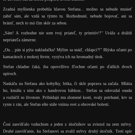
Zradná myšlienka prebehla hlavou Stefana... možno sa nebude musieť
zabiť sám, ale vzdá sa týmto tu. Rozhodnuté, nebude bojovať, ani sa
brániť, nech to má čím skôr za sebou.
„Sám! A rozhodne nie som tvoj priateľ, ty primitív!!“ Uráža a dráždi
nepriateľa zámerne.
„Ou... pán si pýta nakladačku! Mýlim sa snáď, chlapci?!“ Blýska očami po
kamarátoch z mokrej štvrte, vyzýva ich na hromadný útok.
Stefan chladne čaká, iba opovržlivo fľochne očami po ďalších dvoch
upíroch.
Naskáču na Stefana ako kobylky, bitka, či skôr poprava sa začala. Mlátia
ho, kmášu s ním ako s handrovou bábkou... Stefan sa odovzdal osudu
a rozlúčil so životom. Pribúdajú mu zlomené kosti, svaly potrhané, krv sa
rynie z rán, ale Stefan ešte stále vníma svet a obrovské bolesti.
Čosi zasvišťalo vzduchom a jeden z útočníkov sa zviezol na zem mŕtvy.
Druhé zasvišťanie, ku Stefanovi sa zvalil mŕtvy druhý útočník. Tretí upír