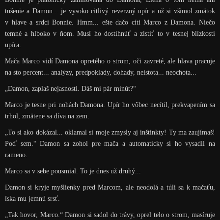
tušenie a Damon... je vysoko citlivý reverzný upír a už si všimol zmätok
v hlave a srdci Bonnie. Hmm... ešte dačo cíti Marco z Damona. Niečo
temné a hlboko v ňom. Musí ho dostihnúť a zistiť to v tesnej blízkosti
upíra.
Mača Marco vidí Damona opretého o strom, oči zavreté, ale hlava pracuje
na sto percent... analýzy, predpoklady, dohady, neistota... neochota...
„Damon, zaplaš nejasnosti. Dáš mi pár minút?“
Marco je tesne pri nohách Damona. Upír ho vôbec necítil, prekvapením sa
trhol, zmätene sa díva na zem.
„To si ako dokázal... oklamal si moje zmysly aj inštinkty! Ty ma zaujímaš!
Poď sem.“ Damon sa zohol pre mača a automaticky si ho vysadil na
rameno.
Marco sa v sebe pousmial. To je dnes už druhý...
Damon si kryje myšlienky pred Marcom, ale neodolá a túli sa k mačaťu,
íska mu jemnú srsť.
„Tak hovor, Marco.“ Damon si sadol do trávy, oprel telo o strom, masíruje