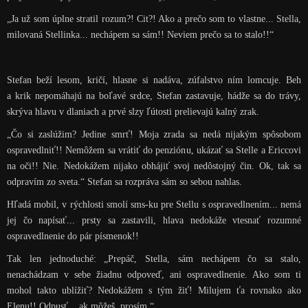
„Ja už som úplne stratil rozum?! Cit?! Ako a prečo som to vlastne... Stella,
milovaná Stellinka... nechápem sa sám!! Neviem prečo sa to stalo!!“
Stefan beží lesom, kričí, hlasne si nadáva, zúfalstvo ním lomcuje. Beh
a krik nepomáhajú na boľavé srdce, Stefan zastavuje, hádže sa do trávy,
skrýva hlavu v dlaniach a prvé slzy ľútosti prelievajú kalný zrak.
„Čo si zaslúžim? Jedine smrť! Moja zrada sa nedá nijakým spôsobom
ospravedlniť!! Nemôžem sa vrátiť do penziónu, ukázať sa Stelle a Ericcovi
na oči!! Nie. Nedokážem nijako obhájiť svoj nedôstojný čin. Ok, tak sa
odpravím zo sveta.“ Stefan sa rozpráva sám so sebou nahlas.
Hľadá mobil, v rýchlosti smolí sms-ku pre Stellu s ospravedlnením... nemá
jej čo napísať... prsty sa zastavili, hlava nedokáže vtesnať rozumné
ospravedlnenie do pár písmenok!!
Tak len jednoduché: „Prepáč, Stella, sám nechápem čo sa stalo,
nenachádzam v sebe žiadnu odpoveď, ani ospravedlnenie. Ako som ti
mohol takto ublížiť? Nedokážem s tým žiť! Milujem ťa rovnako ako
Elenu!! Odpusť... ak môžeš, prosím.“