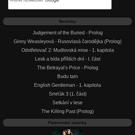
Novinky
Judgement of the Buried - Prolog
Ginny Weasleyová - Rusovlasá čarodějka (Prolog)
Odstřelovač 2: Mudlovská mise - 1. kapitola
Lesk a bída příštích dní - I. část
The Betrayal's Price - Prolog
Budu tam
English Gentleman - 1. kapitola
Smrťák 3 (1. část)
Setkání v lese
The Killing Past (Prolog)
Partnerské stránky