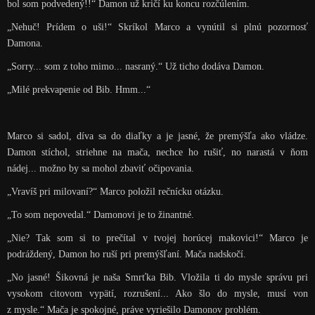
bol som podvedený!!“ Damon už kričí ku koncu rozčúlením.
„Nehuč! Prídem o uši!“ Skríkol Marco a vynútil si plnú pozornosť
Damona.
„Sorry... som z toho mimo... nasraný.“ Už ticho dodáva Damon.
„Milé prekvapenie od Bib. Hmm...“
Marco si sadol, díva sa do diaľky a je jasné, že premýšľa ako vládze.
Damon stíchol, striehne na mača, nechce ho rušiť, no narastá v ňom
nádej... možno by sa mohol zbaviť očipovania.
„Vravíš pri milovaní?“ Marco položil rečnícku otázku.
„To som nepovedal.“ Damonovi je to žinantné.
„Nie? Tak som si to prečítal v tvojej horúcej makovici!“ Marco je
podráždený, Damon ho ruší pri premýšľaní. Mača nadskočí.
„No jasné! Šikovná je naša Smrťka Bib. Vložila ti do mysle správu pri
vysokom citovom vypätí, rozrušení... Ako šlo do mysle, musí von
z mysle.“ Mača je spokojné, práve vyriešilo Damonov problém.