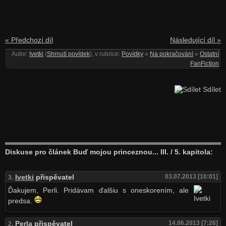
« Předchozí díl
Následující díl »
Autor:
Ivetki
(
Shrnutí povídek
), v rubrice:
Povídky
»
Na pokračování
»
Ostatní
FanFiction
Sdílet
Diskuse pro článek Buď mojou princeznou... III. / 5. kapitola:
Ivetki
přispěvatel
03.07.2013 [10:01]
3.
Ďakujem, Perli. Pridávam ďalšiu s oneskorením, ale
predsa.
Perla
přispěvatel
14.06.2013 [7:26]
2.