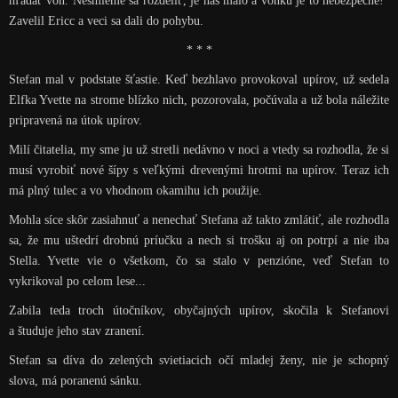
hľadať von. Nesmieme sa rozdeliť, je nás málo a vonku je to nebezpečné!“
Zavelil Ericc a veci sa dali do pohybu.
* * *
Stefan mal v podstate šťastie. Keď bezhlavo provokoval upírov, už sedela
Elfka Yvette na strome blízko nich, pozorovala, počúvala a už bola náležite
pripravená na útok upírov.
Milí čitatelia, my sme ju už stretli nedávno v noci a vtedy sa rozhodla, že si
musí vyrobiť nové šípy s veľkými drevenými hrotmi na upírov. Teraz ich
má plný tulec a vo vhodnom okamihu ich použije.
Mohla síce skôr zasiahnuť a nenechať Stefana až takto zmlátiť, ale rozhodla
sa, že mu uštedrí drobnú príučku a nech si trošku aj on potrpí a nie iba
Stella. Yvette vie o všetkom, čo sa stalo v penzióne, veď Stefan to
vykrikoval po celom lese...
Zabila teda troch útočníkov, obyčajných upírov, skočila k Stefanovi
a študuje jeho stav zranení.
Stefan sa díva do zelených svietiacich očí mladej ženy, nie je schopný
slova, má poranenú sánku.