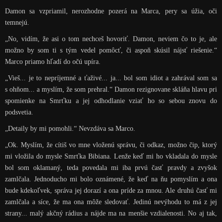
Damon sa vzpriamil, nerozhodne pozerá na Marca, pery sa úžia, oči
temnejú.
„No, vidím, že asi o tom nechceš hovoriť. Damon, neviem čo to je, ale
možno by som ti s tým vedel pomôcť, či aspoň skúsil nájsť riešenie.“
Marco priamo hľadí do očú upíra.
„Vieš... je to nepríjemné a ťaživé... ja... bol som idiot a zahrával som sa
s ohňom... a myslím, že som prehral.“ Damon rezignovane skláňa hlavu pri
spomienke na Smrťku a jej odhodlanie vziať ho so sebou znovu do
podsvetia.
„Detaily by mi pomohli.“ Nevzdáva sa Marco.
„Ok. Myslím, že cítiš vo mne vloženú správu, či odkaz, možno čip, ktorý
mi vložila do mysle Smrťka Bibiana. Lenže keď mi ho vkladala do mysle
bol som oklamaný, teda povedala mi iba prvú časť pravdy a zvyšok
zamlčala. Jednoducho mi bolo oznámené, že keď na ňu pomyslím a ona
bude kdekoľvek, správa jej dorazí a ona príde za mnou. Ale druhú časť mi
zamlčala a síce, že ma ona môže sledovať. Jedinú nevýhodu to má z jej
strany... malý akčný rádius a nájde ma na menšie vzdialenosti. No aj tak,