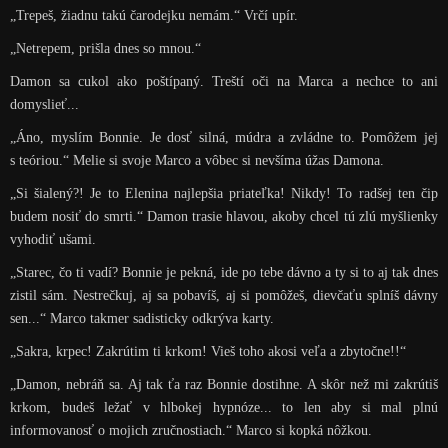
„Trepeš, žiadnu takú čarodejku nemám.“ Vrčí upír.
„Netrepem, prišla dnes so mnou.“
Damon sa cukol ako poštípaný. Treští oči na Marca a nechce to ani
domyslieť...
„Áno, myslím Bonnie. Je dosť silná, múdra a zvládne to. Pomôžem jej
s teóriou.“ Melie si svoje Marco a vôbec si nevšíma úžas Damona.
„Si šialený?! Je to Elenina najlepšia priateľka! Nikdy! To radšej ten čip
budem nosiť do smrti.“ Damon trasie hlavou, akoby chcel tú zlú myšlienky
vyhodiť ušami.
„Starec, čo ti vadí? Bonnie je pekná, ide po tebe dávno a ty si to aj tak dnes
zistil sám. Nestrečkuj, aj sa pobavíš, aj si pomôžeš, dievčaťu splníš dávny
sen...“ Marco takmer sadisticky odkrýva karty.
„Sakra, krpec! Zakrútim ti krkom! Vieš toho akosi veľa a zbytočne!!“
„Damon, nebráň sa. Aj tak ťa raz Bonnie dostihne. A skôr než mi zakrútiš
krkom, budeš ležať v hlbokej hypnóze... to len aby si mal plnú
informovanosť o mojich zručnostiach.“ Marco si kopká nôžkou.