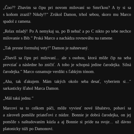
„Čoo?? Zbavím sa čipu pri novom milovaní so Smrťkou? A ty si sa
s koňom zrazil? Nikdy!!“ Zrúkol Damon, trhol sebou, skoro mu Marco
spadol z ramena.
„Relax mladý! Po A nemykaj sa, po B nehuč a po C nikto po tebe nechce
milovanie s Bib.“ Prská Marco a nachádza rovnováhu na ramene.
„Tak presne formuluj vety!“ Damon je nahnevaný.
„Zbavíš sa čipu pri milovaní... ale s osobou, ktorá môže čip na seba
prevziať a následne ho zničiť. A toho je schopná jedine čarodejka. Silná
čarodejka.“ Marco oznamuje verdikt s ľahkým tónom.
„Aha, tak ďakujem. Mám takých okolo seba desať, vyberiem si...“
sarkasticky šľahol Marca Damon.
„Máš takú jednu.“
Marcovi sa to celkom páči, môže vyviesť nové šibalstvo, pobaví sa
a zároveň pomôže priateľovi z núdze. Bonnie je dobrá čarodejka, on jej
pomôže s naštudovaním kúzla a aj Bonnie si príde na svoje... už dávno
platonicky túži po Damonovi.