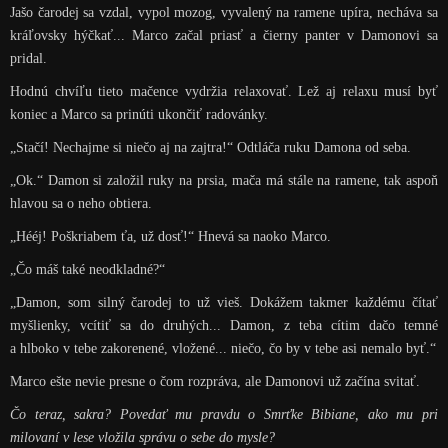
Jašo čarodej sa vzdal, vypol mozog, vyvalený na ramene upíra, necháva sa
kráľovsky hýčkať... Marco začal priasť a čierny panter v Damonovi sa
pridal.
Hodnú chvíľu tieto mačence vydržia relaxovať. Lež aj relaxu musí byť
koniec a Marco sa prinúti ukončiť radovánky.
„Stačí! Nechajme si niečo aj na zajtra!“ Odtláča ruku Damona od seba.
„Ok.“ Damon si založil ruky na prsia, mača má stále na ramene, tak aspoň
hlavou sa o neho obtiera.
„Hééj! Poškriabem ťa, už dosť!“ Hnevá sa naoko Marco.
„Čo máš také neodkladné?“
„Damon, som silný čarodej to už vieš. Dokážem takmer každému čítať
myšlienky, vcítiť sa do druhých... Damon, z teba cítim dačo temné
a hlboko v tebe zakorenené, vložené... niečo, čo by v tebe asi nemalo byť.“
Marco ešte nevie presne o čom rozpráva, ale Damonovi už začína svitať.
Čo teraz, sakra? Povedať mu pravdu o Smrťke Bibiane, ako mu pri
milovaní v lese vložila správu o sebe do mysle?