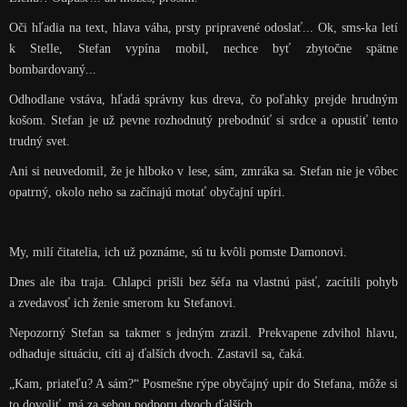
Oči hľadia na text, hlava váha, prsty pripravené odoslať... Ok, sms-ka letí
k Stelle, Stefan vypína mobil, nechce byť zbytočne spätne
bombardovaný...
Odhodlane vstáva, hľadá správny kus dreva, čo poľahky prejde hrudným
košom. Stefan je už pevne rozhodnutý prebodnúť si srdce a opustiť tento
trudný svet.
Ani si neuvedomil, že je hlboko v lese, sám, zmráka sa. Stefan nie je vôbec
opatrný, okolo neho sa začínajú motať obyčajní upíri.
My, milí čitatelia, ich už poznáme, sú tu kvôli pomste Damonovi.
Dnes ale iba traja. Chlapci prišli bez šéfa na vlastnú päsť, zacítili pohyb
a zvedavosť ich ženie smerom ku Stefanovi.
Nepozorný Stefan sa takmer s jedným zrazil. Prekvapene zdvihol hlavu,
odhaduje situáciu, cíti aj ďalších dvoch. Zastavil sa, čaká.
„Kam, priateľu? A sám?“ Posmešne rýpe obyčajný upír do Stefana, môže si
to dovoliť, má za sebou podporu dvoch ďalších.