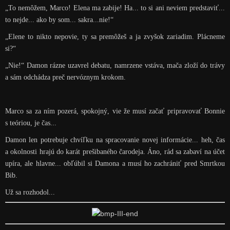
„To nemôžem, Marco! Elena ma zabije! Ha... to si ani neviem predstaviť...
to nejde... ako by som... sakra...nie!“
„Elene to nikto nepovie, ty sa premôžeš a ja zvyšok zariadim. Plácneme
si?“
„Nie!“ Damon rázne uzavrel debatu, namrzene vstáva, mača zloží do trávy
a sám odchádza preč nervóznym krokom.
Marco sa za ním pozerá, spokojný, vie že musí začať pripravovať Bonnie
s teóriou, je čas...
Damon len potrebuje chvíľku na spracovanie novej informácie... heh, čas
a okolnosti hrajú do karát prešibaného čarodeja. Áno, rád sa zabaví na účet
upíra, ale hlavne... obľúbil si Damona a musí ho zachrániť pred Smrtkou
Bib.
Už sa rozhodol...