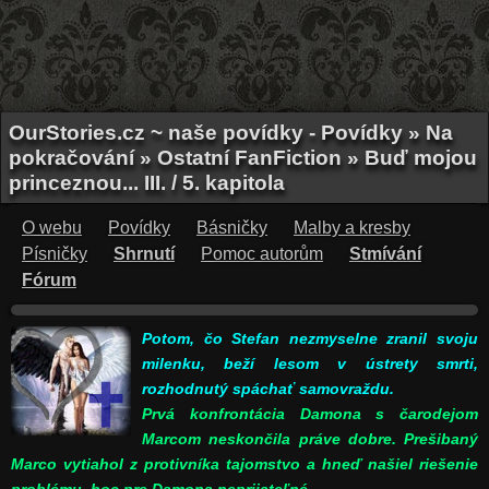
OurStories.cz ~ naše povídky - Povídky » Na
pokračování » Ostatní FanFiction » Buď mojou
princeznou... III. / 5. kapitola
O webu
Povídky
Básničky
Malby a kresby
Písničky
Shrnutí
Pomoc autorům
Stmívání
Fórum
Potom, čo Stefan nezmyselne zranil svoju
milenku, beží lesom v ústrety smrti,
rozhodnutý spáchať samovraždu.
Prvá konfrontácia Damona s čarodejom
Marcom neskončila práve dobre. Prešibaný
Marco vytiahol z protivníka tajomstvo a hneď našiel riešenie