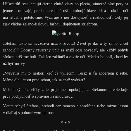
Ušľachtilú tvár lemujú čierne vlnité vlasy po plecia, súmerné plné pery sa
jemne usmievajú, pretiahnuté dlhé uši dominujú hlave. Líca a okolie očí
má rituálne potetované. Vyžaruje z nej dôstojnosť a rozhodnosť. Celý jej
zjav vládne zeleno-fialovou farbou, doplnenou striebrom.
„Stefan, takto sa nevzdáva úcta k životu! Život je dar a ty si ho chcel
zahodiť!“ Dočasný reverzný upír sa snaží čosi povedať, ale každý pohyb
sánkou príšerne bolí. Tak len zakňučí a zavrie oči. Všetko ho bolí, chcel by
už byť mŕtvy.
„Vysvetlíš mi to neskôr, keď ťa vyliečim. Teraz si ťa zoberiem k sebe.
Máme dlhú cestu pred sebou, tak sa snaž vydržať!“
Melodický hlas elfky znie príjemne, upokojuje a Stefanom prebleskuje
prvá pochybnosť o správnosti samovraždy.
Yvette schytí Stefana, prehodí cez rameno a absolútne ticho mizne lesom
v diaľ aj s polomŕtvym upírom.
◊ ● ◊