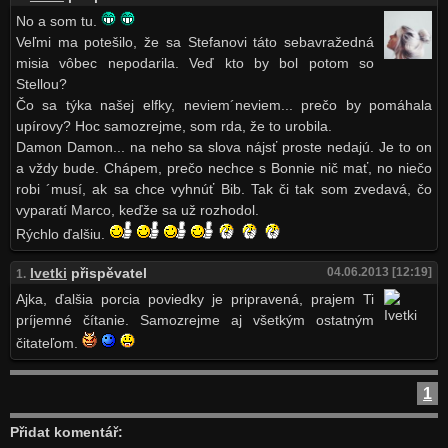
No a som tu.
Veľmi ma potešilo, že sa Stefanovi táto sebavražedná
misia vôbec nepodarila. Veď kto by bol potom so
Stellou?
Čo sa týka našej elfky, neviem´neviem... prečo by pomáhala
upírovy? Hoc samozrejme, som rda, že to urobila.
Damon Damon... na neho sa slova nájsť proste nedajú. Je to on
a vždy bude. Chápem, prečo nechce s Bonnie nič mať, no niečo
robi ´musí, ak sa chce vyhnúť Bib. Tak či tak som zvedavá, čo
vyparatí Marco, keďže sa už rozhodol.
Rýchlo ďalšiu.
Ivetki
přispěvatel
04.06.2013 [12:19]
1.
Ajka, ďalšia porcia poviedky je pripravená, prajem Ti
príjemné čítanie. Samozrejme aj všetkým ostatným
čitateľom.
1
Přidat komentář: