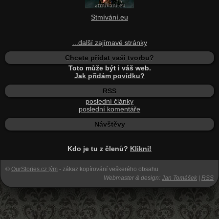
Stmívání.eu
...další zajímavé stránky
Chcete přidat vaši tvorbu?
Toto může být i váš web.
Jak přidám povídku?
RSS
poslední články
poslední komentáře
Návštěvy
Kdo je tu z členů?
Klikni!
©
OurStories.cz tým
- zákaz kopírování veškerého obsahu
Webmaster & design:
Jan Tomášek
|
RSS