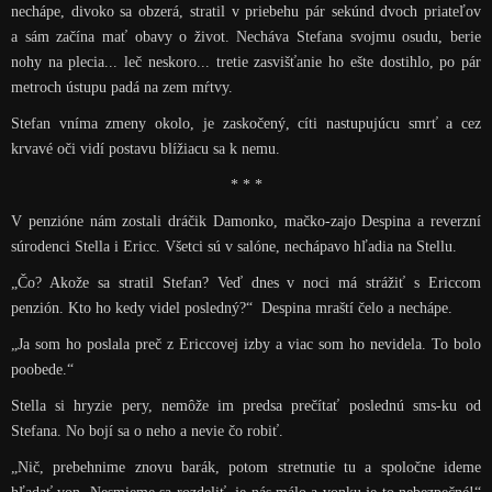
nechápe, divoko sa obzerá, stratil v priebehu pár sekúnd dvoch priateľov
a sám začína mať obavy o život. Necháva Stefana svojmu osudu, berie
nohy na plecia... leč neskoro... tretie zasvišťanie ho ešte dostihlo, po pár
metroch ústupu padá na zem mŕtvy.
Stefan vníma zmeny okolo, je zaskočený, cíti nastupujúcu smrť a cez
krvavé oči vidí postavu blížiacu sa k nemu.
* * *
V penzióne nám zostali dráčik Damonko, mačko-zajo Despina a reverzní
súrodenci Stella i Ericc. Všetci sú v salóne, nechápavo hľadia na Stellu.
„Čo? Akože sa stratil Stefan? Veď dnes v noci má strážiť s Ericcom
penzión. Kto ho kedy videl posledný?“ Despina mraští čelo a nechápe.
„Ja som ho poslala preč z Ericcovej izby a viac som ho nevidela. To bolo
poobede.“
Stella si hryzie pery, nemôže im predsa prečítať poslednú sms-ku od
Stefana. No bojí sa o neho a nevie čo robiť.
„Nič, prebehnime znovu barák, potom stretnutie tu a spoločne ideme