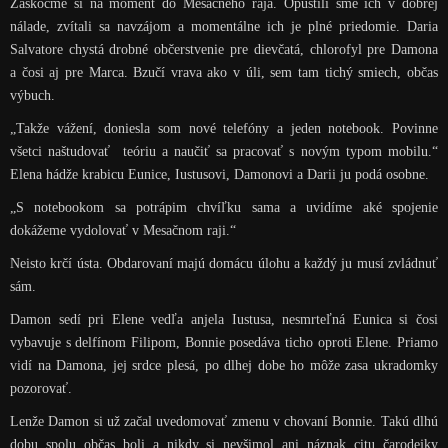
Zaskočme si na moment do Mesačného raja. Opustili sme ich v dobrej
nálade, zvítali sa navzájom a momentálne ich je plné priedomie. Daria
Salvatore chystá drobné občerstvenie pre dievčatá, chlorofyl pre Damona
a čosi aj pre Marca. Bzučí vrava ako v úli, sem tam tichý smiech, občas
výbuch.
„Takže vážení, doniesla som nové telefóny a jeden notebook. Povinne
všetci naštudovať teóriu a naučiť sa pracovať s novým typom mobilu.“
Elena hádže krabicu Eunice, Iustusovi, Damonovi a Darii ju podá osobne.
„S notebookom sa potrápim chvíľku sama a uvidíme aké spojenie
dokážeme vydolovať v Mesačnom raji.“
Neisto krčí ústa. Obdarovaní majú domácu úlohu a každý ju musí zvládnuť
sám.
Damon sedí pri Elene vedľa anjela Iustusa, nesmrteľná Eunica si čosi
vybavuje s delfínom Filipom, Bonnie posedáva ticho oproti Elene. Priamo
vidí na Damona, jej srdce plesá, po dlhej dobe ho môže zasa ukradomky
pozorovať.
Lenže Damon si už začal uvedomovať zmenu v chovaní Bonnie. Takú dlhú
dobu spolu občas boli a nikdy si nevšimol ani náznak citu čarodejky