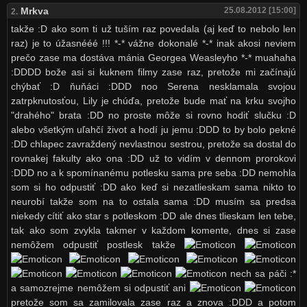
Mrkva
25.08.2012 [15:00]
2.
takže :D ako som ti už tuším raz povedala (aj keď to nebolo len
raz) je to úžasnééé !!! *-* vážne dokonalé *-* inak akosi neviem
prečo zase ma dostáva mánia Georgea Weasleyho *-* muahaha
:DDDD bože asi si kuknem filmy zase raz, pretože mi začínajú
chýbať :D ňuňáci :DDD noo Serena nesklamala svojou
zatrpknutosťou, Lily je chúďa, pretože bude mať na krku svojho
"drahého" brata :DD no proste môže si rovno hodiť slučku :D
alebo všetkým uľahčí život a hodí ju jemu :DDD to by bolo pekné
:DD chlapec zavraždený nevlastnou sestrou, pretože sa dostal do
rovnakej fakulty ako ona :DD už to vidím v dennom prorokovi
:DDD no a k spomínanému potlesku sama pre seba :DD nemohla
som si ho odpustiť :DD ako keď si nezatlieskam sama nikto to
neurobí takže som na to ostala sama :DD musím sa predsa
niekedy cítiť ako star s potleskom :DD ale dnes tlieskam len tebe,
tak ako som zvykla takmer v každom komente, dnes si zase
nemôžem odpustiť postlesk takže
nech sa páči :*
a samozrejme nemôžem si odpustiť ani
pretože som sa zamilovala zase raz a znova :DDD a potom