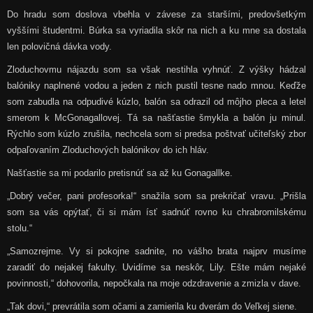
Do hradu som doslova vbehla v závese za staršími, predovšetkým
vyššími študentmi. Búrka sa vyriadila skôr na nich a ku mne sa dostala
len polovičná dávka vody.
Zloduchovmu nájazdu som sa však nestihla vyhnúť. Z výšky hádzal
balóniky naplnené vodou a jeden z nich pustil tesne nado mnou. Keďže
som zabudla na odpudivé kúzlo, balón sa odrazil od môjho pleca a letel
smerom k McGonagallovej. Tá sa našťastie šmykla a balón ju minul.
Rýchlo som kúzlo zrušila, nechcela som si predsa poštvať učiteľský zbor
odpaľovaním Zloduchových balónikov do ich hláv.
Našťastie sa mi podarilo pretisnúť sa až ku Gonagallke.
„Dobrý večer, pani profesorka!“ snažila som sa prekričať vravu. „Prišla
som sa vás opýtať, či si mám ísť sadnúť rovno ku chrabromilskému
stolu.“
„Samozrejme. Vy si pokojne sadnite, no vášho brata najprv musíme
zaradiť do nejakej fakulty. Uvidíme sa neskôr, Lily. Ešte mám nejaké
povinnosti,“ dohovorila, nepočkala na moje odzdravenie a zmizla v dave.
„Tak dovi,“ prevrátila som očami a zamierila ku dverám do Veľkej siene.