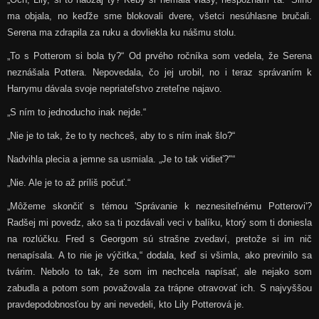
ma objala, no keďže sme blokovali dvere, všetci nesúhlasne bručali.
Serena ma zdrapila za ruku a dovliekla ku nášmu stolu.
„To s Potterom si bola ty?“ Od prvého ročníka som vedela, že Serena
neznášala Pottera. Nepovedala, čo jej urobil, no i teraz správaním k
Harrymu dávala svoje nepriateľstvo zreteľne najavo.
„S ním to jednoducho inak nejde.“
„Nie je to tak, že to ty nechceš, aby to s ním inak šlo?“
Nadvihla plecia a jemne sa usmiala. „Je to tak vidieť?"“
„Nie. Ale je to až príliš počuť.“
„Môžeme skončiť s témou 'Správanie k neznesiteľnému Potterovi'?
Radšej mi povedz, ako sa ti pozdávali veci v balíku, ktorý som ti doniesla
na rozlúčku. Fred s Georgom sú strašne zvedaví, pretože si im nič
nenapísala. A to nie je výčitka,“ dodala, keď si všimla, ako previnilo sa
tvárim. Nebolo to tak, že som im nechcela napísať, ale nejako som
zabudla a potom som považovala za trápne otravovať ich. S najvyššou
pravdepodobnosťou by ani nevedeli, kto Lily Potterová je.