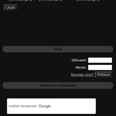
Účet
Uživatel:
Heslo:
Nemáte účet?
Hledat na stránkách