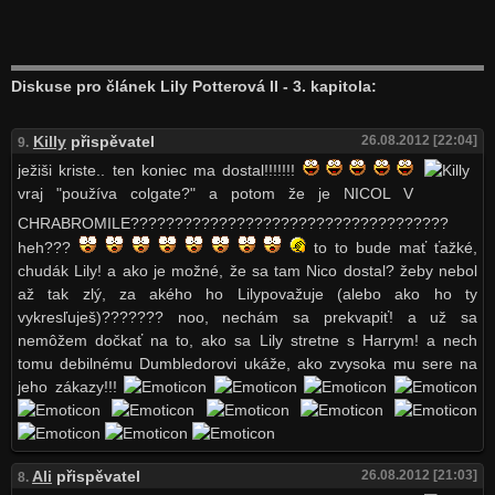
Diskuse pro článek Lily Potterová II - 3. kapitola:
Killy
přispěvatel
26.08.2012 [22:04]
9.
ježiši kriste.. ten koniec ma dostal!!!!!!!
vraj "používa colgate?" a potom že je NICOL V
CHRABROMILE????????????????????????????????????
heh???
to to bude mať ťažké,
chudák Lily! a ako je možné, že sa tam Nico dostal? žeby nebol
až tak zlý, za akého ho Lilypovažuje (alebo ako ho ty
vykresľuješ)??????? noo, nechám sa prekvapiť! a už sa
nemôžem dočkať na to, ako sa Lily stretne s Harrym! a nech
tomu debilnému Dumbledorovi ukáže, ako zvysoka mu sere na
jeho zákazy!!!
Ali
přispěvatel
26.08.2012 [21:03]
8.