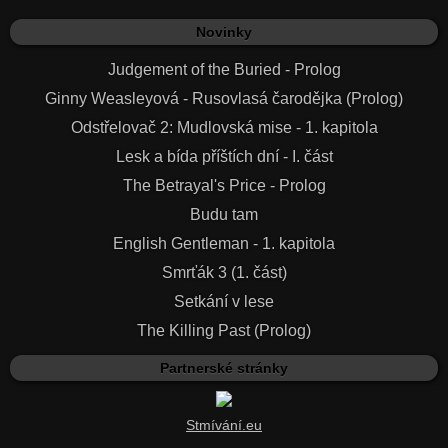
Novinky
Judgement of the Buried - Prolog
Ginny Weasleyová - Rusovlasá čarodějka (Prolog)
Odstřelovač 2: Mudlovská mise - 1. kapitola
Lesk a bída příštích dní - I. část
The Betrayal's Price - Prolog
Budu tam
English Gentleman - 1. kapitola
Smrťák 3 (1. část)
Setkání v lese
The Killing Past (Prolog)
Partnerské stránky
Stmívání.eu