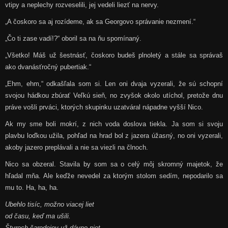
vtipy a neplechy rozveselili, jej vedeli liezť na nervy.
„A čoskoro sa aj rozídeme, ak sa Georgovo správanie nezmení.“
„Čo ti zase vadí!?“ oboril sa na ňu spomínaný.
„Všetko! Máš už šestnásť, čoskoro budeš plnoletý a stále sa správaš
ako dvanásťročný pubertiak.“
„Ehm, ehm,“ odkašľala som si. Len oni dvaja vyzerali, že sú schopní
svojou hádkou zbúrať Veľkú sieň, no zvyšok okolo utíchol, pretože dnu
práve vošli prváci, ktorých skupinku uzatváral nápadne vyšší Nico.
Ak my sme boli mokrí, z nich voda doslova tiekla. Ja som si svoju
plavbu loďkou užila, pohľad na hrad bol z jazera úžasný, no oni vyzerali,
akoby jazero preplávali a nie sa viezli na člnoch.
Nico sa obzeral. Stavila by som sa o celý môj skromný majetok, že
hľadal mňa. Ale keďže nevedel za ktorým stolom sedím, nepodarilo sa
mu to. Ha, ha, ha.
Ubehlo tisíc, možno viacej liet
od času, keď ma ušili.
Štyroch čarodejov už dávno niet,