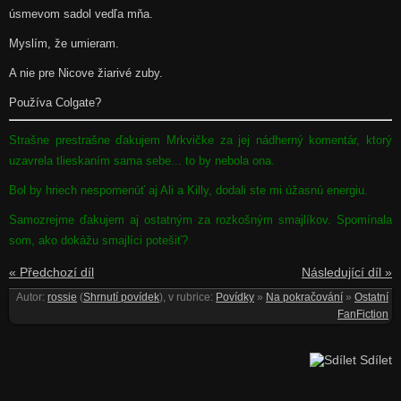
úsmevom sadol vedľa mňa.
Myslím, že umieram.
A nie pre Nicove žiarivé zuby.
Používa Colgate?
Strašne prestrašne ďakujem Mrkvičke za jej nádherný komentár, ktorý
uzavrela tlieskaním sama sebe... to by nebola ona.
Bol by hriech nespomenúť aj Ali a Killy, dodali ste mi úžasnú energiu.
Samozrejme ďakujem aj ostatným za rozkošným smajlíkov. Spomínala
som, ako dokážu smajlíci potešiť?
« Předchozí díl
Následující díl »
Autor:
rossie
(
Shrnutí povídek
), v rubrice:
Povídky
»
Na pokračování
»
Ostatní
FanFiction
Sdílet