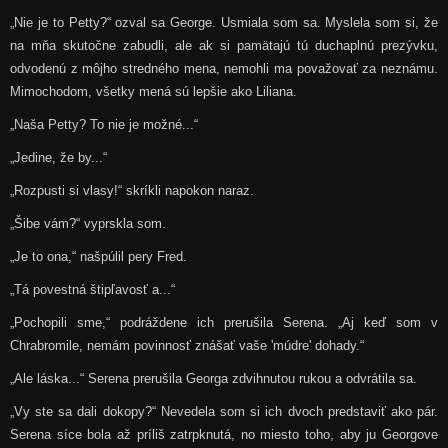
„Nie je to Petty?“ ozval sa George. Usmiala som sa. Myslela som si, že
na mňa skutočne zabudli, ale ak si pamätajú tú duchaplnú prezývku,
odvodenú z môjho stredného mena, nemohli ma považovať za neznámu.
Mimochodom, všetky mená sú lepšie ako Liliana.
„Naša Petty? To nie je možné...“
„Jedine, že by...“
„Rozpusti si vlasy!“ skríkli napokon naraz.
„Šibe vám?“ vyprskla som.
„Je to ona,“ našpúlil pery Fred.
„Tá povestná štipľavosť a...“
„Pochopili sme,“ podráždene ich prerušila Serena. „Aj keď som v
Chrabromile, nemám povinnosť znášať vaše 'múdre' dohady.“
„Ale láska...“ Serena prerušila Georga zdvihnutou rukou a odvrátila sa.
„Vy ste sa dali dokopy?“ Nevedela som si ich dvoch predstaviť ako pár.
Serena síce bola až príliš zatrpknutá, no miesto toho, aby ju Georgove