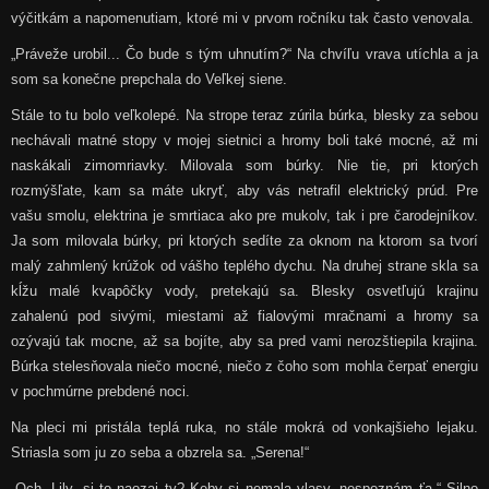
výčitkám a napomenutiam, ktoré mi v prvom ročníku tak často venovala.
„Práveže urobil... Čo bude s tým uhnutím?“ Na chvíľu vrava utíchla a ja
som sa konečne prepchala do Veľkej siene.
Stále to tu bolo veľkolepé. Na strope teraz zúrila búrka, blesky za sebou
nechávali matné stopy v mojej sietnici a hromy boli také mocné, až mi
naskákali zimomriavky. Milovala som búrky. Nie tie, pri ktorých
rozmýšľate, kam sa máte ukryť, aby vás netrafil elektrický prúd. Pre
vašu smolu, elektrina je smrtiaca ako pre mukolv, tak i pre čarodejníkov.
Ja som milovala búrky, pri ktorých sedíte za oknom na ktorom sa tvorí
malý zahmlený krúžok od vášho teplého dychu. Na druhej strane skla sa
kĺžu malé kvapôčky vody, pretekajú sa. Blesky osvetľujú krajinu
zahalenú pod sivými, miestami až fialovými mračnami a hromy sa
ozývajú tak mocne, až sa bojíte, aby sa pred vami nerozštiepila krajina.
Búrka stelesňovala niečo mocné, niečo z čoho som mohla čerpať energiu
v pochmúrne prebdené noci.
Na pleci mi pristála teplá ruka, no stále mokrá od vonkajšieho lejaku.
Striasla som ju zo seba a obzrela sa. „Serena!“
„Och, Lily, si to naozaj ty? Keby si nemala vlasy, nespoznám ťa.“ Silno