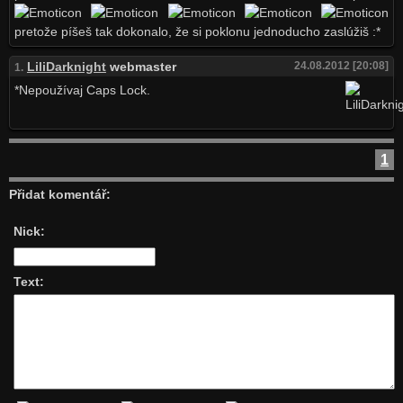
pretože píšeš tak dokonalo, že si poklonu jednoducho zaslúžiš :*
LiliDarknight
webmaster
24.08.2012 [20:08]
1.
*Nepoužívaj Caps Lock.
1
Přidat komentář:
Nick:
Text: