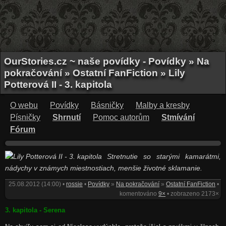
OurStories.cz ~ naše povídky - Povídky » Na
pokračování » Ostatní FanFiction » Lily
Potterová II - 3. kapitola
O webu
Povídky
Básničky
Malby a kresby
Písničky
Shrnutí
Pomoc autorům
Stmívání
Fórum
Stretnutie so starými kamarátmi,
nádychy v známych miestnostiach, menšie životné sklamanie.
25.08.2012 (14:00) •
rossie
•
Povídky
»
Na pokračování
»
Ostatní FanFiction
•
komentováno
9×
• zobrazeno 2173×
3. kapitola - Serena