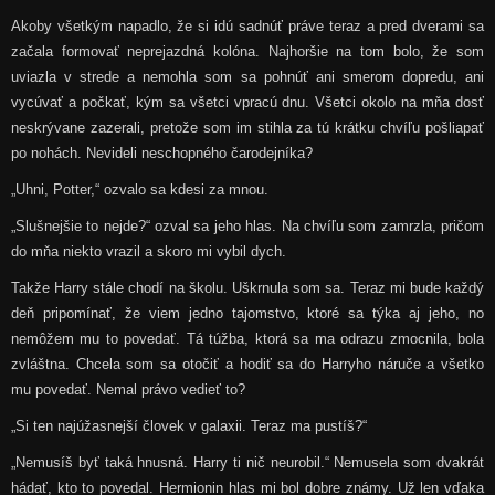
Akoby všetkým napadlo, že si idú sadnúť práve teraz a pred dverami sa
začala formovať neprejazdná kolóna. Najhoršie na tom bolo, že som
uviazla v strede a nemohla som sa pohnúť ani smerom dopredu, ani
vycúvať a počkať, kým sa všetci vpracú dnu. Všetci okolo na mňa dosť
neskrývane zazerali, pretože som im stihla za tú krátku chvíľu pošliapať
po nohách. Nevideli neschopného čarodejníka?
„Uhni, Potter,“ ozvalo sa kdesi za mnou.
„Slušnejšie to nejde?“ ozval sa jeho hlas. Na chvíľu som zamrzla, pričom
do mňa niekto vrazil a skoro mi vybil dych.
Takže Harry stále chodí na školu. Uškrnula som sa. Teraz mi bude každý
deň pripomínať, že viem jedno tajomstvo, ktoré sa týka aj jeho, no
nemôžem mu to povedať. Tá túžba, ktorá sa ma odrazu zmocnila, bola
zvláštna. Chcela som sa otočiť a hodiť sa do Harryho náruče a všetko
mu povedať. Nemal právo vedieť to?
„Si ten najúžasnejší človek v galaxii. Teraz ma pustíš?“
„Nemusíš byť taká hnusná. Harry ti nič neurobil.“ Nemusela som dvakrát
hádať, kto to povedal. Hermionin hlas mi bol dobre známy. Už len vďaka