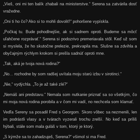
„Vieš, oni mi ten balík zhabali na ministerstve.“ Serena sa zatvárila dosť
vražedne.
„Oni ti ho čo? Ako si to mohli dovoliť!“ pohoršene vypískla.
„Počkaj tu. Bude pohodlnejšie, ak si sadnem oproti. Budeme sa môcť
uľahčene rozprávať.“ Serena si podozrivo premeriavala stôl. Keď už som
si myslela, že ho skutočne prelezie, prekvapila ma. Slušne sa zdvihla a
obyčajným rýchlym krokom si prešla sadnúť oproti mne.
„Tak, aká je tvoja nová rodina?“
„No... rozhodne by som radšej uvítala moju starú izbu v sirotinci.“
„Nie,“ vydýchla. „To je až také zlé?“
„Nemáš ani predstavu.“ Nemala som nutkanie priznať sa so všetkým, čo
mi moja nová rodina porobila a v čom mi vadí, no nechcela som klamať.
Vedľa Sereny sa posadil Fred s Georgom. Skoro vôbec sa nezmenili, len
im podrástli vlasy a v tvárach vyzerali trochu zrelší. No keď sa príliš
hýbali, stále som mala guláš v tom, ktorý je ktorý.
„S kýmže sa to zahadzuješ, Serena?“ všimol si ma Fred.