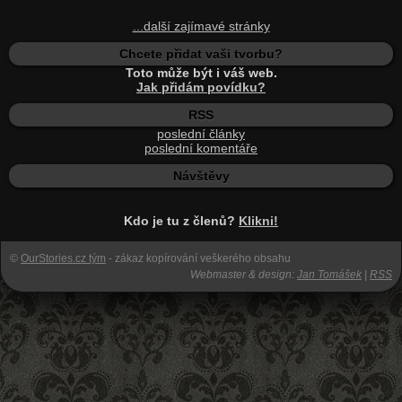
...další zajímavé stránky
Chcete přidat vaši tvorbu?
Toto může být i váš web.
Jak přidám povídku?
RSS
poslední články
poslední komentáře
Návštěvy
Kdo je tu z členů?
Klikni!
©
OurStories.cz tým
- zákaz kopírování veškerého obsahu
Webmaster & design:
Jan Tomášek
|
RSS