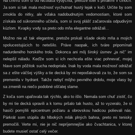
Na chvíľu som si od Nicolasa vydýchla, pretože išiel s prvákmi v člnoch.
Ja som si tak mala možnosť vychutnať hustý lejak v koči. Určite by som
zmokla do nitky, ale vďaka nadobudnutým vedomostiam, ktoré som
získala od súkromného učiteľa, som si svoj plášť začarovala odpudivým
kúzlom. Kvapky vody sa preto odo mňa elegantne odrážali...
Možno nie až tak elegantne, pretože prskali všade okolo mňa a mojich
spolucestujúcich to netešilo. Práve naopak, ich tváre pripomínali
nadurdeného horského trola. Dokonca ani môj široký úsmev „ja nič
“
im
nelepšil náladu. Keďže som si ich nechcela ešte viac pohnevať, mojej
hlave som pôžitok sucha nedopriala. Inak by voda mala možnosť odrážať
sa z ešte väčšej výšky a tie decká by mi
nepoďakovali
za to, že som sa
premenila v hydrant. Takže nebyť môjho pevného drdolu, moje vlasy by
sa zmenili na niečo podobné ošťatej slame.
Z koča som upaľovala tak rýchlo, ako to išlo. Nemala som chuť zistiť, čo
by mi tie decká spravili a k tomu pršalo tak husto, až to vyzeralo, že si
hasiči pomýlili epicentrum požiaru a obrovskou hadicou polievali nás.
Párkrát som stúpila do hlbokých mlák plných bahna, preto mi tenisky
premočili. Verte mi, nie je nič nepríjemnejšie ako čvachtanica, v ktorej
budete musieť ostať celý večer.