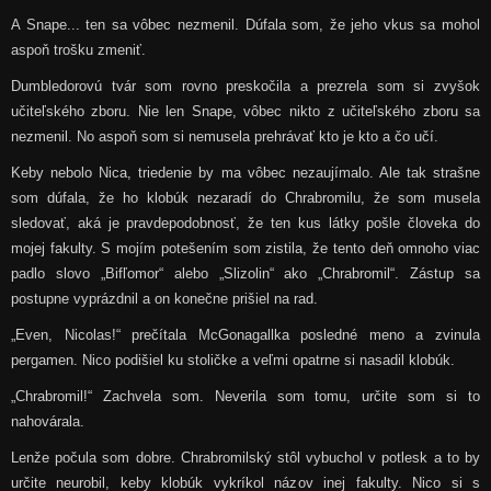
A Snape... ten sa vôbec nezmenil. Dúfala som, že jeho vkus sa mohol
aspoň trošku zmeniť.
Dumbledorovú tvár som rovno preskočila a prezrela som si zvyšok
učiteľského zboru. Nie len Snape, vôbec nikto z učiteľského zboru sa
nezmenil. No aspoň som si nemusela prehrávať kto je kto a čo učí.
Keby nebolo Nica, triedenie by ma vôbec nezaujímalo. Ale tak strašne
som dúfala, že ho klobúk nezaradí do
Chrabromilu, že som musela
sledovať, aká je pravdepodobnosť, že ten kus látky pošle človeka do
mojej fakulty. S mojím potešením som zistila, že tento deň omnoho viac
padlo slovo „Bifľomor
“
alebo „Slizolin
“
ako „Chrabromil
“
. Zástup sa
postupne vyprázdnil a on konečne prišiel na rad.
„Even, Nicolas!
“
prečítala McGonagallka posledné meno a zvinula
pergamen. Nico podišiel ku stoličke a veľmi opatrne si nasadil klobúk.
„Chrabromil!
“
Zachvela som. Neverila som tomu, určite som si to
nahovárala.
Lenže počula som dobre. Chrabromilský stôl vybuchol v potlesk a to by
určite neurobil, keby klobúk vykríkol názov inej fakulty. Nico si s