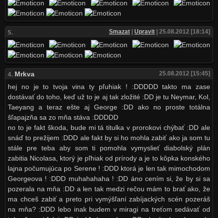
Smazat
|
Upravit
| 25.08.2012 [18:14]
5.
Mrkva
25.08.2012 [15:45]
4.
hej no je to tvoja vina ty pľuhiak ! :DDDDD takto ma zase
dostávať do toho, keď už to je aj tak zložité :DD je tu Neymar, Kol,
Taeyang a teraz ešte aj George :DD ako no proste totálna
šľapajzňa sa zo mňa stáva :DDDDD
no to je fakt škoda, bude mi tá titulka v prorokovi chýbať :DD ale
snáď to prežijem :DDD ale fakt by si ho mohla zabiť ako ja som tu
stále pre teba aby som ti pomohla vymyslieť diabolský plán
zabitia Nicolasa, ktorý je pľhiak od prírody a je to kôpka konského
lajna počumujúca po Serene ! :DDD ktorá je len tak mimochodom
Georgeova ! :DDD muhahahaha ! :DD áno cením si, že by si sa
pozerala na mňa :DD a len tak medzi rečou mám to brať ako, že
ma chceš zabiť a preto pri vymýšľaní zabíjackých scén pozeráš
na mňa? :DDD lebo inak budem v miragi na treťom sedávať od