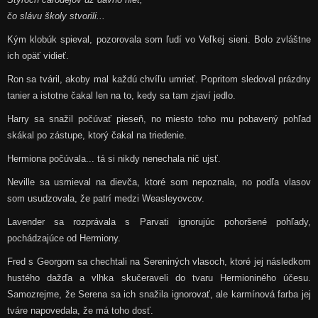
čo slávu školy stvorili...
Kým klobúk spieval, pozorovala som ľudí vo Veľkej sieni. Bolo zvláštne
ich opäť vidieť.
Ron sa tváril, akoby mal každú chvíľu umrieť. Popritom sledoval prázdny
tanier a istotne čakal len na to, kedy sa tam zjaví jedlo.
Harry sa snažil počúvať pieseň, no miesto toho mu pobavený pohľad
skákal po zástupe, ktorý čakal na triedenie.
Hermiona počúvala... tá si nikdy nenechala nič ujsť.
Neville sa usmieval na dievča, ktoré som nepoznala, no podľa vlasov
som usudzovala, že patrí medzi Weasleyovcov.
Lavender sa rozprávala s Parvati ignorujúc pohoršené pohľady,
pochádzajúce od Hermiony.
Fred s Georgom sa chechtali na Sereniných vlasoch, ktoré jej následkom
hustého dažďa a vlhka skučeraveli do tvaru
Hermioniného účesu.
Samozrejme, že Serena sa ich snažila ignorovať, ale karmínová farba jej
tváre napovedala, že má toho dosť.