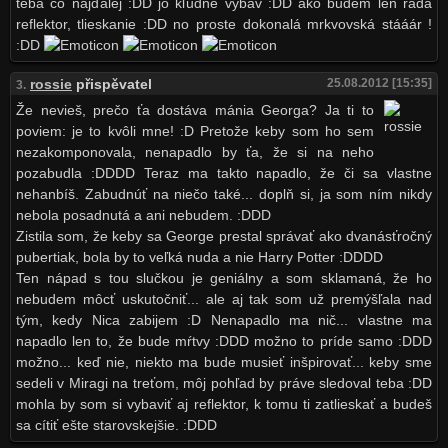
teba čo najďalej :DD jo kľudne vybav :DD ako budem len rada
reflektor, tlieskanie :DD no proste dokonalá mrkvovská stááár !
:DD
rossie
přispěvatel
25.08.2012 [15:35]
3.
Že nevieš, prečo ťa dostáva mánia Georga? Ja ti to
poviem: je to kvôli mne! :D Pretože keby som ho sem
nezakomponovala, nenapadlo by ťa, že si na neho
pozabudla :DDDD Teraz ma takto napadlo, že či sa vlastne
nehanbíš. Zabudnúť na niečo také... doplň si, ja som ním nikdy
nebola posadnutá a ani nebudem. :DDD
Zistila som, že keby sa George prestal správať ako dvanásťročný
pubertiak, bola by to veľká nuda a nie Harry Potter :DDDD
Ten nápad s tou slučkou je geniálny a som sklamaná, že ho
nebudem môcť uskutočniť... ale aj tak som už premýšľala nad
tým, kedy Nica zabijem :D Nenapadlo ma nič... vlastne ma
napadlo len to, že bude mŕtvy :DDD možno to príde samo :DDD
možno... keď nie, niekto ma bude musieť inšpirovať... keby sme
sedeli v Miragi na treťom, môj pohľad by práve sledoval teba :DD
mohla by som si vybaviť aj reflektor, k tomu ti zatlieskať a budeš
sa cítiť ešte starovskejšie. :DDD