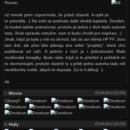
Rossie,
už minule jsem vzpomínala, že píšeš úžasně. A opět jsi
to potvrdila. :) Na svět se podívala další skvělá kapitola. Doufám,
že budeš takhle pokračovat, protože jsi jedna z těch lepší autorek
tady. Jinak opravdu netuším, kam si budu chodit pro inspiraci. :)
Jinak, když jsi byla u mě na shrnutí, tak sis asi všimla HP FF. Jsou
tam dvě, ale přes léto plánuju dva velké "projekty", které chci
publikovat od září. A jedním z nich je i pokračování Malé
mudlovské šmejdky. Budu ráda, když si to přečteš a pořádně mi
to okomentuješ, protože vlastně ty a ještě jedna autorka tady mě
nevědomky nutíte, abych to dopsala. Za to ti děkuji. :)
Ali.
Minnie
25.08.2012 [19:03]
7.
Úžasný!!
Hejly
25.08.2012 [18:32]
6.