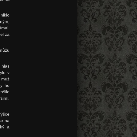
niklo
tným,
ímal.
ěl za
 můžu
 hlas
ylo v
e muž
by ho
ošile
šiml,
výšce
se na
oký a