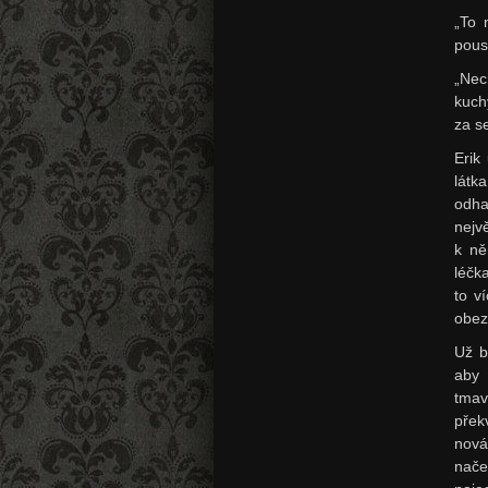
„To 
pous
„Nec
kuch
za s
Erik
látk
odha
nejvě
k ně
léčk
to v
obez
Už b
aby 
tmav
přek
nová
nače