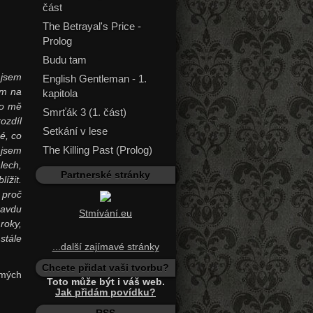
část
The Betrayal's Price -
Prolog
Budu tam
 jsem
English Gentleman - 1.
ím na
kapitola
ro mě
Smrťák 3 (1. část)
ozdíl
Setkání v lese
é, co
The Killing Past (Prolog)
 jsem
lech,
Partnerské stránky
ížit.
 proč
ravdu
Stmívání.eu
roky,
stále
...další zajímavé stránky
Chcete přidat vaši tvorbu?
 mých
Toto může být i váš web.
Jak přidám povídku?