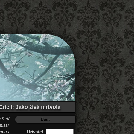
ric I: Jako živá mrtvola
tředí
Účet
misař
mnoha
Uživatel: