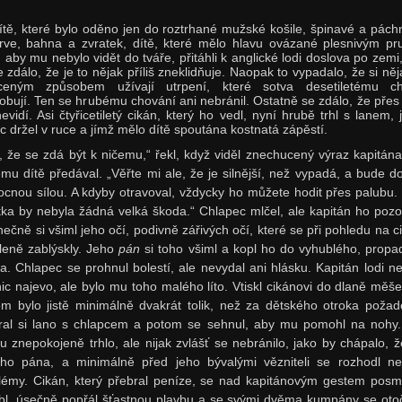
ítě, které bylo oděno jen do roztrhané mužské košile, špinavé a pách
rve, bahna a zvratek, dítě, které mělo hlavu ovázané plesnivým p
, aby mu nebylo vidět do tváře, přitáhli k anglické lodi doslova po zemi
e zdálo, že je to nějak příliš zneklidňuje. Naopak to vypadalo, že si ně
ceným způsobem užívají utrpení, které sotva desetiletému ch
obují. Ten se hrubému chování ani nebránil. Ostatně se zdálo, že přes 
nevidí. Asi čtyřicetiletý cikán, který ho vedl, nyní hrubě trhl s lanem, 
c držel v ruce a jímž mělo dítě spoutána kostnatá zápěstí.
, že se zdá být k ničemu,“ řekl, když viděl znechucený výraz kapitána 
ému dítě předával. „Věřte mi ale, že je silnější, než vypadá, a bude d
cnou sílou. A kdyby otravoval, vždycky ho můžete hodit přes palubu.
tka by nebyla žádná velká škoda.“ Chlapec mlčel, ale kapitán ho pozo
nečně si všiml jeho očí, podivně zářivých očí, které se při pohledu na c
ileně zablýskly. Jeho
pán
si toho všiml a kopl ho do vyhublého, propa
ha. Chlapec se prohnul bolestí, ale nevydal ani hlásku. Kapitán lodi ne
nic najevo, ale bylo mu toho malého líto. Vtiskl cikánovi do dlaně měše
ém bylo jistě minimálně dvakrát tolik, než za dětského otroka požado
ral si lano s chlapcem a potom se sehnul, aby mu pomohl na nohy.
u znepokojeně trhlo, ale nijak zvlášť se nebránilo, jako by chápalo, 
ho pána, a minimálně před jeho bývalými vězniteli se rozhodl ne
lémy. Cikán, který přebral peníze, se nad kapitánovým gestem pos
íbl, úsečně popřál šťastnou plavbu a se svými dvěma kumpány se otoč