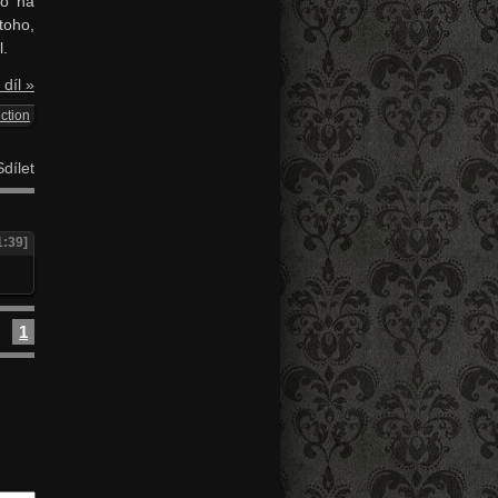
vo na
toho,
l.
 díl »
ction
dílet
1:39]
1