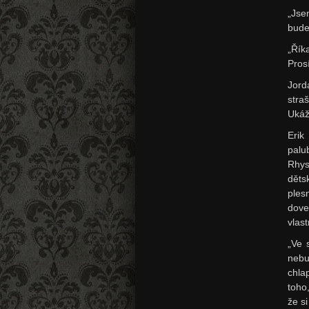
„Jse
budeš
„Řík
Pros
Jord
stra
Ukáž
Erik
palu
Rhys
děts
ples
dove
vlast
„Ve 
nebu
chla
toho
že si