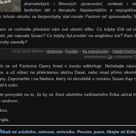
dramatických i filmových zpracování, vznikalo i ně
fanfiction děl v literatuře. Nejslavnějším a nejúspěšn
m tohoto okruhu se bezpochyby stal román Fantom od spisovatelky 
sem se rozhodla předvést vám své vlastní dílko. Co kdyby Erik od c
ekl, jak napsala Susan? Co kdyby byl prodán na anglickou loď? Kam 
 kroky zavedly?
24.02.2016 (09:00) •
Verenglia
•
Povídky
»
Na pokračování
»
Ostatní FanFic
komentováno
1×
• zobrazeno 
ěh se od Fantoma Opery hned v úvodu odkloňuje. Nečekejte návr
že, a už vůbec ne překrásnou slečnu Daaé, nebo snad přímo vikom
ny. Zapomeňte i na Nádera, který mi obzvláště v románu Susan Kay r
stl k srdci.
te pomyslet na to, že by se život ubohého nešťastného Erika ubíral t
m směrem...
skou,
nglia
Říkali mi zrůdičko, netvore, mrtvolko. Prosím, pane, říkejte mi Erik