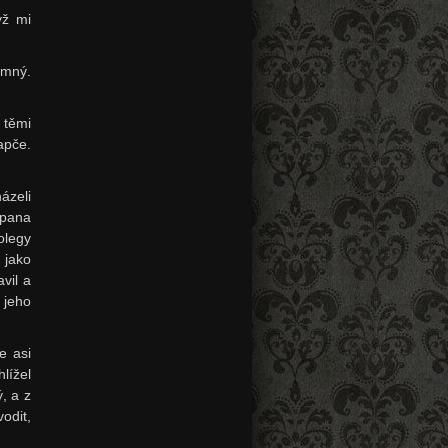
yž mi
umný.
 těmi
apče.
ázeli
 pana
olegy
 jako
vil a
 jeho
e asi
lížel
, a z
odit,