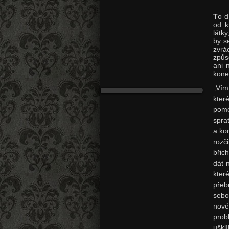
T
o d
od k
látky
by s
zvrá
způs
ani 
kone
„Vím
kter
pomo
spra
a ko
rozč
břic
dát 
kter
přeb
sebo
nové
prob
uškl