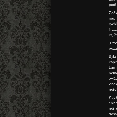
patě
Zdál
mu, 
rych
Natá
to, 
„Pro
požá
Byla
kapi
tom 
nemo
ovlá
vise
neřek
Kapi
chla
něj 
dosa