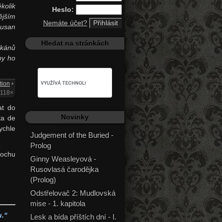
kolik
Heslo:
ějším
Nemáte účet?
Susan
Hledat na stránkách
ikánů
by ho
tion
•
2118×
at do
Novinky
ta de
ychle
Judgement of the Buried -
Prolog
rochu
Ginny Weasleyová -
Rusovlasá čarodějka
(Prolog)
Odstřelovač 2: Mudlovská
mise - 1. kapitola
u.“
Lesk a bída příštích dní - I.