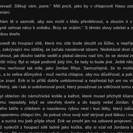
nevadí. Děkuji vám, pane.“ Měl pocit, jako by v chlapcově hlasu zas
mání.
hám tě o samotě, aby ses mohl v klidu převléknout, a zkusím ti z
yně sehnat něco k snědku. Brzy se vrátím.“ S těmito slovy odešel a z
ebou dveře.
 usedl do houpací sítě, která mu zde bude sloužit za lůžko, a nepří
a, zakrývající mu obličej, se začala nasakovat slzami. Nedokázal dost 
dnout, jak dlouho takhle seděl a plakal úlevou nad tím, že se dostal z
tší můry. Byl si nějak podivně jistý tím, že tady to bude jiné. Ještě ni
mu nechoval tak mile, jako Jordan Rhys. Samozřejmě, že to mohl
a, a to velice důmyslná - muž nechá chlapce, aby mu důvěřoval, a pak
íce zraní. Erik si to příliš dobře uvědomoval a nepřestal být ani na vt
řetný, ale i tak si uvědomoval pocit, který považoval za vděčnost tomu 
yl oblečen do námořnické košile a kalhot, které musel přichytit kšan
mu nepadaly, když se otevřely dveře a do kajuty vešel Jordan.
ého talíře s chlebem a nasolenou rybou nesl i kus látky, který odův
vapenému chlapci tím, že pokud chce svoji tvář skrývat pod látkou i na
 a suchá mu jistě přijde vhod. Erik se zmohl jen na udivené projevení 
ž vyskočil z houpací sítě ladně jako kočka, aby si vzal od Jordana ta