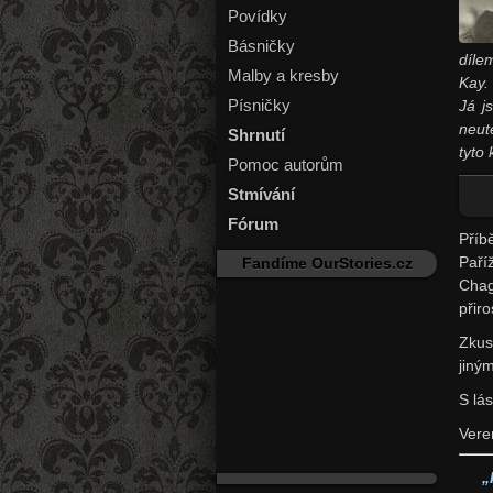
Povídky
Básničky
díle
Malby a kresby
Kay.
Písničky
Já j
neut
Shrnutí
tyto
Pomoc autorům
Stmívání
Fórum
Příb
Paří
Fandíme OurStories.cz
Chag
přiro
Zkus
jiný
S lá
Vere
„