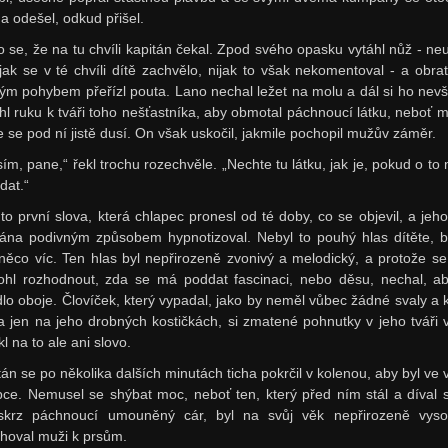
 a odešel, odkud přišel.
o se, že na tu chvíli kapitán čekal. Zpod svého opasku vytáhl nůž - neu
jak se v té chvíli dítě zachvělo, nijak to však nekomentoval - a obra
lým pohybem přeřízl pouta. Lano nechal ležet na molu a dál si ho nevš
hl ruku k tváři toho nešťastníka, aby obmotal páchnoucí látku, neboť m
že se pod ní jistě dusí. On však uskočil, jakmile pochopil mužův záměr.
sím, pane,“ řekl trochu rozechvěle. „Nechte tu látku, jak je, pokud o to
dat.“
 to první slova, která chlapec pronesl od té doby, co se objevil, a jeho
tána podivným způsobem hypnotizoval. Nebyl to pouhý hlas dítěte, b
něco víc. Ten hlas byl nepřirozeně zvonivý a melodický, a protože s
hl rozhodnout, zda se má poddat fascinaci, nebo děsu, nechal, a
dlo oboje. Človíček, který vypadal, jako by neměl vůbec žádné svaly a k
la jen na jeho drobných kostičkách, si zmatené pohnutky v jeho tváři v
l na to ale ani slovo.
tán se po několika dalších minutách ticha pokrčil v kolenou, aby byl ve 
pce. Nemusel se shýbat moc, neboť ten, který před ním stál a díval 
skrz páchnoucí umouněný cár, byl na svůj věk nepřirozeně vys
hoval muži k prsům.