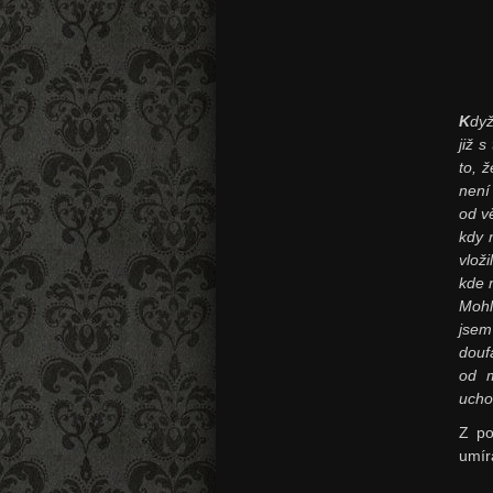
K
dyž
již 
to, 
není
od v
kdy 
vlož
kde 
Mohl
jsem
douf
od m
uchov
Z po
umír