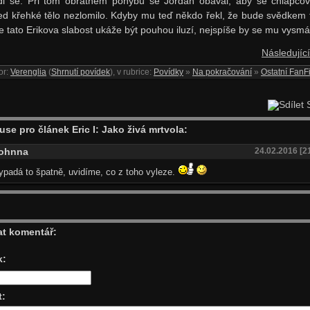
dl se. Při tom obratném pohybu se Jordan obával, aby se chlapco
ed křehké tělo nezlomilo. Kdyby mu teď někdo řekl, že bude svědkem 
se tato Erikova slabost ukáže být pouhou iluzí, nejspíše by se mu vysmá
Následující
or:
Verenglia
(
Shrnutí povídek
), v rubrice:
Povídky
»
Na pokračování
»
Ostatní FanFi
S
use pro článek Eric I: Jako živá mrtvola:
ohnna
24.02.2016 [2
padá to špatně, uvidíme, co z toho vyleze.
at komentář:
k:
t: