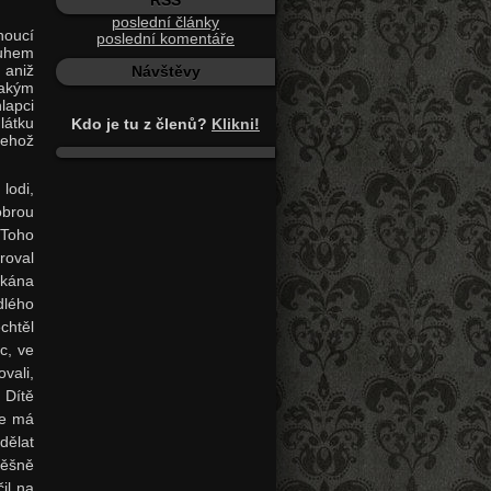
RSS
poslední články
noucí
poslední komentáře
ruhem
, aniž
Návštěvy
jakým
lapci
látku
Kdo je tu z členů?
Klikni!
jehož
lodi,
obrou
 Toho
roval
ikána
dlého
chtěl
c, ve
vali,
 Dítě
že má
dělat
měšně
il na