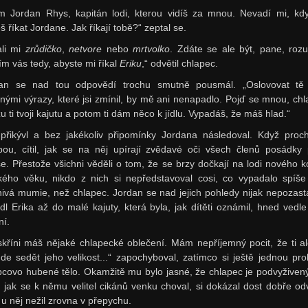
m Jordan Rhys, kapitán lodi, kterou vidíš za mnou. Nevadí mi, kd
 říkat Jordane. Jak říkají tobě?“ zeptal se.
ali mi
zrůdičko
,
netvore
nebo
mrtvolko
. Zdáte se ale být, pane, roz
ím vás tedy, abyste mi říkal
Eriku
,“ odvětil chlapec.
an se nad tou odpovědí trochu smutně pousmál. „Oslovovat tě
šnými výrazy, které jsi zmínil, by mě ani nenapadlo. Pojď se mnou, chl
u ti tvoji kajutu a potom ti dám něco k jídlu. Vypadáš, že máš hlad.“
 přikývl a bez jakékoliv připomínky Jordana následoval. Když proch
bou, cítil, jak se na něj upírají zvědavé oči všech členů posádky
e. Přestože všichni věděli o tom, že se brzy dočkají na lodi nového k
kého věku, nikdo z nich si nepředstavoval cosi, co vypadalo spíše
nivá mumie, než chlapec. Jordan se nad jejich pohledy nijak nepozasta
dl Erika až do malé kajuty, která byla, jak dítěti oznámil, hned vedle
ní.
skříni máš nějaké chlapecké oblečení. Mám nepříjemný pocit, že ti al
de sedět jeho velikost...“ zapochyboval, zatímco si ještě jednou proh
pcovo hubené tělo. Okamžitě mu bylo jasné, že chlapec je podvyživený
, jak se k němu velitel cikánů venku choval, si dokázal dost dobře odv
 u něj nežil zrovna v přepychu.