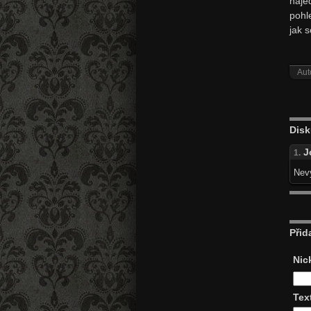
naje
pohl
jak 
Aut
Disk
J
1.
Nevy
Přid
Nic
Tex