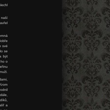
lechl
 naší
avřel
jemná
dobře
e své
kdo se
a být
 ho o
eřinu
muži.
dami,
 Krom
odnil
dále,
díků,
líř a