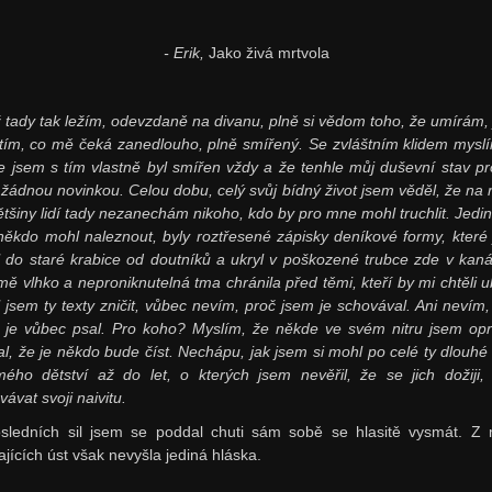
- Erik,
Jako živá mrtvola
 tady tak ležím, odevzdaně na divanu, plně si vědom toho, že umírám,
s tím, co mě čeká zanedlouho, plně smířený. Se zvláštním klidem mysl
že jsem s tím vlastně byl smířen vždy a že tenhle můj duševní stav p
 žádnou novinkou. Celou dobu, celý svůj bídný život jsem věděl, že na r
ětšiny lidí tady nezanechám nikoho, kdo by pro mne mohl truchlit. Jedin
někdo mohl naleznout, byly roztřesené zápisky deníkové formy, které
il do staré krabice od doutníků a ukryl v poškozené trubce zde v kaná
mě vlhko a neproniknutelná tma chránila před těmi, kteří by mi chtěli ubl
 jsem ty texty zničit, vůbec nevím, proč jsem je schovával. Ani nevím,
 je vůbec psal. Pro koho? Myslím, že někde ve svém nitru jsem op
al, že je někdo bude číst. Nechápu, jak jsem si mohl po celé ty dlouhé 
ého dětství až do let, o kterých jsem nevěřil, že se jich dožiji, 
ávat svoji naivitu.
sledních sil jsem se poddal chuti sám sobě se hlasitě vysmát. Z
ajících úst však nevyšla jediná hláska.