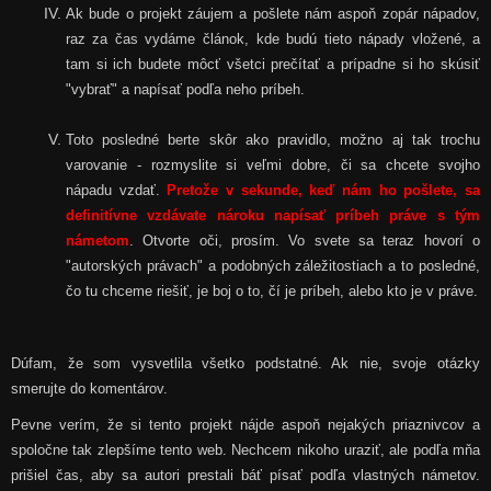
Ak bude o projekt záujem a pošlete nám aspoň zopár nápadov,
raz za čas vydáme článok, kde budú tieto nápady vložené, a
tam si ich budete môcť všetci prečítať a prípadne si ho skúsiť
"vybrať" a napísať podľa neho príbeh.
Toto posledné berte skôr ako pravidlo, možno aj tak trochu
varovanie - rozmyslite si veľmi dobre, či sa chcete svojho
nápadu vzdať.
Pretože v sekunde, keď nám ho pošlete, sa
definitívne vzdávate nároku napísať príbeh práve s tým
námetom
. Otvorte oči, prosím. Vo svete sa teraz hovorí o
"autorských právach" a podobných záležitostiach a to posledné,
čo tu chceme riešiť, je boj o to, čí je príbeh, alebo kto je v práve.
Dúfam, že som vysvetlila všetko podstatné. Ak nie, svoje otázky
smerujte
do komentárov.
Pevne verím, že si tento projekt nájde aspoň nejakých priaznivcov a
spoločne tak zlepšíme tento web. Nechcem nikoho uraziť, ale podľa mňa
prišiel čas, aby sa autori prestali báť písať podľa vlastných námetov.