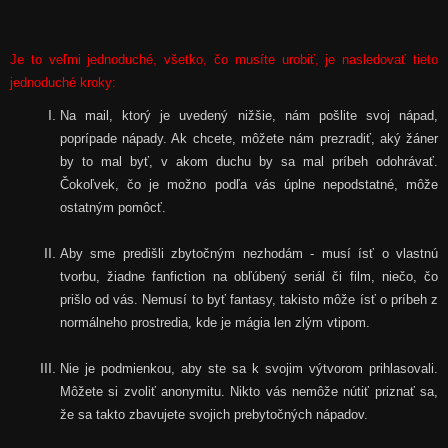
Je to veľmi jednoduché, všetko, čo musíte urobiť, je nasledovať tieto
jednoduché kroky:
Na mail, ktorý je uvedený nižšie, nám pošlite svoj nápad,
poprípade nápady. Ak chcete, môžete nám prezradiť, aký žáner
by to mal byť, v akom duchu by sa mal príbeh odohrávať.
Čokoľvek, čo je možno podľa vás úplne nepodstatné, môže
ostatným pomôcť.
Aby sme predišli zbytočným nezhodám - musí ísť o vlastnú
tvorbu, žiadne fanfiction na obľúbený seriál či film, niečo, čo
prišlo od vás. Nemusí to byť fantasy, takisto môže ísť o príbeh z
normálneho prostredia, kde je mágia len zlým vtipom.
Nie je podmienkou, aby ste sa k svojim výtvorom prihlasovali.
Môžete si zvoliť anonymitu. Nikto vás nemôže nútiť priznať sa,
že sa takto zbavujete svojich prebytočných nápadov.