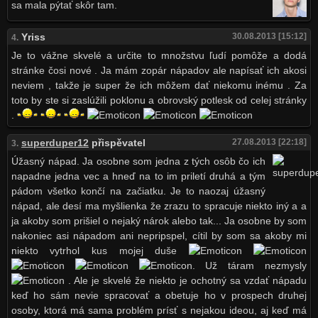
sa mala pýtať skôr tam.
Yriss
30.08.2013 [15:12]
4.
Je to vážne skvelé a určite to množstvu ľudí pomôže a dodá
stránke čosi nové . Ja mám zopár nápadov ale napísať ich akosi
neviem , takže je super že ich môžem dať niekomu inému . Za
toto by ste si zaslúžili poklonu a obrovský potlesk od celej stránky
.
superduper12
přispěvatel
27.08.2013 [22:18]
3.
Úžasný nápad. Ja osobne som jedna z tých osôb čo ich
napadne jedna vec a hneď na to im priletí druhá a tým
pádom všetko končí na začiatku. Je to naozaj úžasný
nápad, ale desí ma myšlienka že zrazu to spracuje niekto iný a a
ja akoby som prišiel o nejaký nárok alebo tak... Ja osobne by som
nakoniec asi nápadom ani nepripspel, cítil by som sa akoby mi
niekto vytrhol kus mojej duše
. Už táram nezmysly
. Ale je skvelé že niekto je ochotný sa vzdať nápadu
keď ho sám nevie spracovať a obetuje ho v prospech druhej
osoby, ktorá má sama problém prísť s nejakou ideou, aj keď má