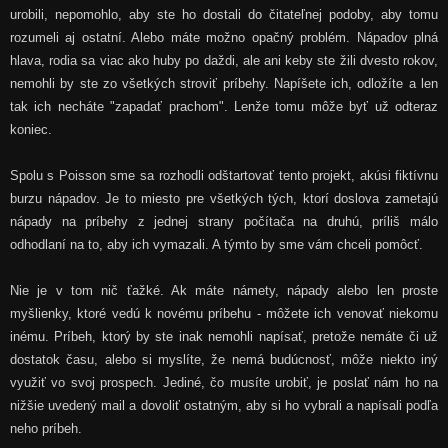
urobili, nepomohlo, aby ste ho dostali do čitateľnej podoby, aby tomu
rozumeli aj ostatní. Alebo máte možno opačný problém. Nápadov plná
hlava, rodia sa viac ako huby po daždi, ale ani keby ste žili dvesto rokov,
nemohli by ste zo všetkých stroviť príbehy. Napíšete ich, odložíte a len
tak ich necháte "zapadať prachom". Lenže tomu môže byť už odteraz
koniec.
Spolu s Poisson sme sa rozhodli odštartovať tento projekt, akúsi fiktívnu
burzu nápadov. Je to miesto pre všetkých tých, ktorí doslova zametajú
nápady na príbehy z jednej strany počítača na druhú, príliš málo
odhodlaní na to, aby ich vymazali. A týmto by sme vám chceli pomôcť.
Nie je v tom nič ťažké. Ak máte námety, nápady alebo len proste
myšlienky, ktoré vedú k novému príbehu - môžete ich venovať niekomu
inému. Príbeh, ktorý by ste inak nemohli napísať, pretože nemáte či už
dostatok času, alebo si myslíte, že nemá budúcnosť, môže niekto iný
využiť vo svoj prospech. Jediné, čo musíte urobiť, je poslať nám ho na
nižšie uvedený mail a dovoliť ostatným, aby si ho vybrali a napísali podľa
neho príbeh.