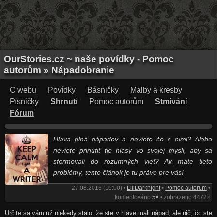
OurStories.cz ~ naše povídky - Pomoc
autorům » Nápadobranie
O webu
Povídky
Básničky
Malby a kresby
Písničky
Shrnutí
Pomoc autorům
Stmívání
Fórum
Hlava plná nápadov a neviete čo s nimi? Alebo
neviete prinútiť tie hlasy vo svojej mysli, aby sa
sformovali do rozumných viet? Ak máte tieto
problémy, tento článok je tu práve pre vás!
27.08.2013 (16:00) •
LiliDarknight
•
Pomoc autorům
•
komentováno
5×
• zobrazeno 4472×
Určite sa vám už niekedy stalo, že ste v hlave mali nápad, ale nič, čo ste