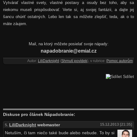
Vytvárať vlastné svety, vlastné postavy a osudy bez toho, aby sa
niekomu museli prispôsobovať. Verte si, aj svojej fantázii, a dajte jej
šancu ohúriť ostatných. Lebo len tak sa môžete zlepšiť, teda, ak o to
máte záujem.
Mail, na ktorý môžete posielať svoje nápady:
napadobranie@emial.cz
Autor:
LiliDarknight
(
Shrnutí povídek
), v rubrice:
Pomoc autorům
Sdílet
Diskuse pro článek Nápadobranie:
LiliDarknight
webmaster
15.12.2013 [21:35]
5.
Netuším, či tam niečo také bude alebo nebude. To by si