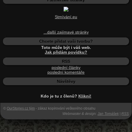
Partnerské stránky
Stmívání.eu
...další zajímavé stránky
Chcete přidat vaši tvorbu?
Toto může být i váš web.
Jak přidám povídku?
RSS
poslední články
poslední komentáře
Návštěvy
Kdo je tu z členů?
Klikni!
©
OurStories.cz tým
- zákaz kopírování veškerého obsahu
Webmaster & design:
Jan Tomášek
|
RSS