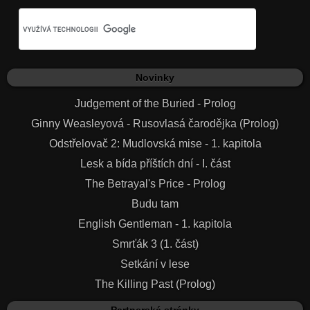
Novinky
Judgement of the Buried - Prolog
Ginny Weasleyová - Rusovlasá čarodějka (Prolog)
Odstřelovač 2: Mudlovská mise - 1. kapitola
Lesk a bída příštích dní - I. část
The Betrayal's Price - Prolog
Budu tam
English Gentleman - 1. kapitola
Smrťák 3 (1. část)
Setkání v lese
The Killing Past (Prolog)