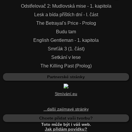
Odstřelovač 2: Mudlovská mise - 1. kapitola
Lesk a bída příštích dní - I. část
The Betrayal's Price - Prolog
Budu tam
English Gentleman - 1. kapitola
Smrťák 3 (1. část)
Setkání v lese
The Killing Past (Prolog)
Partnerské stránky
Stmívání.eu
...další zajímavé stránky
Chcete přidat vaši tvorbu?
Toto může být i váš web.
Jak přidám povídku?