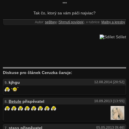
***
Tak čo, ktorý sa vám páči najviac?
Autor:
seBbey
(
Shrnutí povídek
), v rubrice:
Malby a kresby
Sdílet
Diskuse pro článek Ceruzka čaruje:
kjhgu
12.08.2014 [20:52]
9.
Betule
přispěvatel
10.09.2013 [13:55]
8.
stass
přispěvatel
05.05.2013 [9:46]
7.