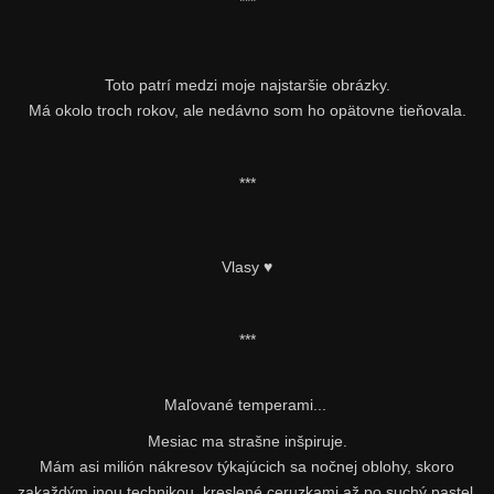
***
Toto patrí medzi moje najstaršie obrázky.
Má okolo troch rokov, ale nedávno som ho opätovne tieňovala.
***
Vlasy ♥
***
Maľované temperami...
Mesiac ma strašne inšpiruje.
Mám asi milión nákresov týkajúcich sa nočnej oblohy, skoro
zakaždým inou technikou, kreslené ceruzkami až po suchý pastel.