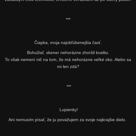
***
Čiapka, moja najobľúbenejšia časť.
Bohužiaľ, skener nehorázne zhoršil kvalitu.
To však nemení nič na tom, že má nehorázne veľké oko. Alebo sa
mi len zdá?
***
Lupienky!
Ani nemusím písať, že ju považujem za svoje najkrajšie dielo.