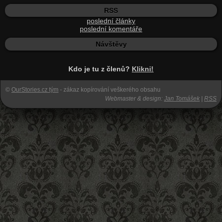
RSS
poslední články
poslední komentáře
Návštěvy
Kdo je tu z členů?
Klikni!
©
OurStories.cz tým
- zákaz kopírování veškerého obsahu
Webmaster & design:
Jan Tomášek
|
RSS