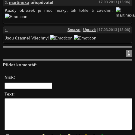
martinexa
přispěvatel
17.03.2013 [13:06]
2.
Každý obrázek je moc hezký, tak tohle ti závidím.
Smazat
|
Upravit
| 17.03.2013 [13:06]
1.
Jsou úžasné! Všechny!
1
Přidat komentář:
Nick:
Text: