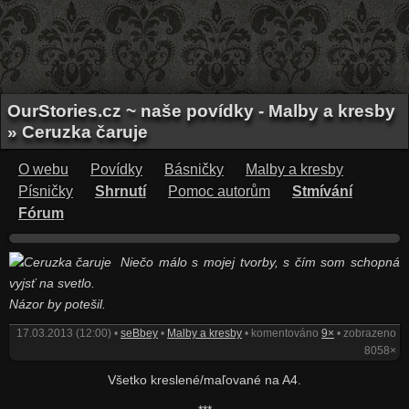
OurStories.cz ~ naše povídky - Malby a kresby
» Ceruzka čaruje
O webu
Povídky
Básničky
Malby a kresby
Písničky
Shrnutí
Pomoc autorům
Stmívání
Fórum
Niečo málo s mojej tvorby, s čím som schopná
vyjsť na svetlo.
Názor by potešil.
17.03.2013 (12:00) •
seBbey
•
Malby a kresby
• komentováno
9×
• zobrazeno
8058×
Všetko kreslené/maľované na A4.