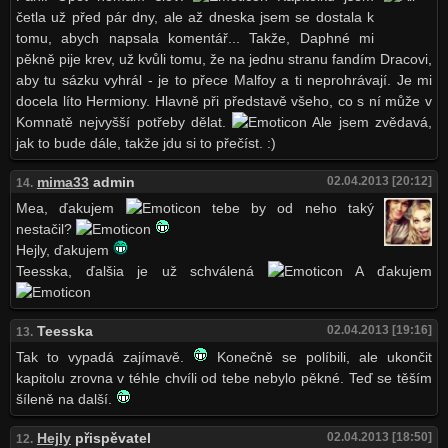
četla už před pár dny, ale až dneska jsem se dostala k
tomu, abych napsala komentář... Takže, Daphné mi
pěkně pije krev, už kvůli tomu, že na jednu stranu fandím Dracovi,
aby tu sázku vyhrál - je to přece Malfoy a ti neprohrávají. Je mi
docela líto Hermiony. Hlavně při představě všeho, co s ní může v
Komnatě nejvyšší potřeby dělat.
Ale jsem zvědavá,
jak to bude dále, takže jdu si to přečíst. :)
mima33
admin
02.04.2013 [20:12]
14.
Mea, ďakujem
tebe by od neho taký
nestačil?
Hejly, ďakujem
Teesska, ďalšia je už schválená
A ďakujem
Teesska
02.04.2013 [19:16]
13.
Tak to vypadá zajímavě.
Konečně se políbili, ale ukončit
kapitolu zrovna v téhle chvíli od tebe nebylo pěkné. Teď se těším
šíleně na další.
Hejly
přispěvatel
02.04.2013 [18:50]
12.