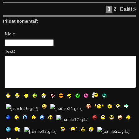
1
2
Další »
Přidat komentář:
Nick:
Text: