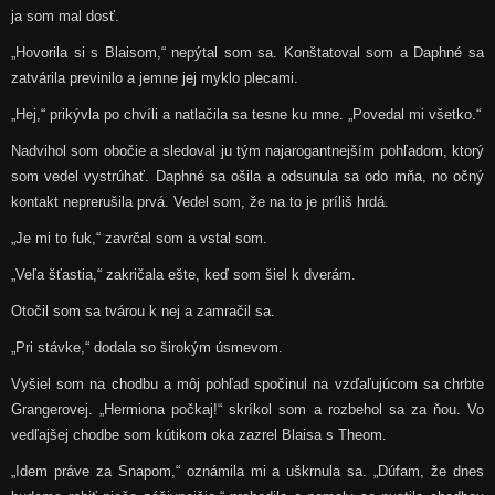
ja som mal dosť.
„Hovorila si s Blaisom,“ nepýtal som sa. Konštatoval som a Daphné sa
zatvárila previnilo a jemne jej myklo plecami.
„Hej,“ prikývla po chvíli a natlačila sa tesne ku mne. „Povedal mi všetko.“
Nadvihol som obočie a sledoval ju tým najarogantnejším pohľadom, ktorý
som vedel vystrúhať. Daphné sa ošila a odsunula sa odo mňa, no očný
kontakt neprerušila prvá. Vedel som, že na to je príliš hrdá.
„Je mi to fuk,“ zavrčal som a vstal som.
„Veľa šťastia,“ zakričala ešte, keď som šiel k dverám.
Otočil som sa tvárou k nej a zamračil sa.
„Pri stávke,“ dodala so širokým úsmevom.
Vyšiel som na chodbu a môj pohľad spočinul na vzďaľujúcom sa chrbte
Grangerovej. „Hermiona počkaj!“ skríkol som a rozbehol sa za ňou. Vo
vedľajšej chodbe som kútikom oka zazrel Blaisa s Theom.
„Idem práve za Snapom,“ oznámila mi a uškrnula sa. „Dúfam, že dnes