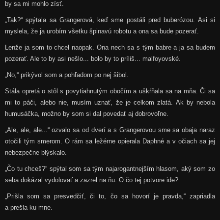
by sa mi mohlo zísť.
„Tak?“ spýtala sa Grangerová, keď sme postáli pred buberózou. Asi si
myslela, že ja urobím všetku špinavú robotu a ona sa bude pozerať.
Lenže ja som to chcel naopak. Ona nech sa s tým babre a ja sa budem
pozerať. Ale to by asi nešlo... bolo by to príliš... malfoyovské.
„No,“ prikývol som a pohľadom po nej šibol.
Stála opretá o stôl s povytiahnutým obočím a uškŕňala sa na mňa. Či sa
mi to páči, alebo nie, musím uznať, že je celkom zlatá. Ak by nebola
humusáčka, možno by som si dal povedať aj dobrovoľne.
„Ale, ale, ale...“ ozvalo sa od dverí a s Grangerovou sme sa obaja naraz
otočili tým smerom. O rám sa ležérne opierala Daphné a v očiach sa jej
nebezpečne blýskalo.
„Čo tu chceš?“ spýtal som sa tým najarogantnejším hlasom, aký som zo
seba dokázal vydolovať a zazrel na ňu. O čo tej potvore ide?
„Prišla som sa presvedčiť, či to, čo sa hovorí je pravda,“ zapriadla
a prešla ku mne.