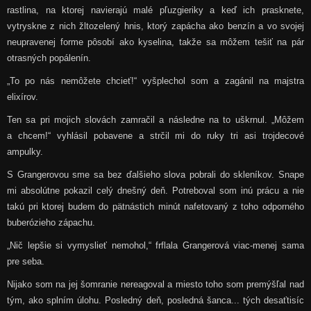
rastlina, na ktorej navierajú malé pľuzgieriky a keď ich prasknete,
vytryskne z nich žltozelený hnis, ktorý zapácha ako benzín a vo svojej
neupravenej forme pôsobí ako kyselina, takže sa môžem tešiť na pár
otrasných popálenín.
„To po nás nemôžete chcieť!“ vyšplechol som a zagánil na majstra
elixírov.
Ten sa pri mojich slovách zamračil a následne na to uškrnul. „Môžem
a chcem!“ vyhlásil pobavene a strčil mi do ruky tri asi trojdecové
ampulky.
S Grangerovou sme sa bez ďalšieho slova pobrali do skleníkov. Snape
mi absolútne pokazil celý dnešný deň. Potreboval som inú prácu a nie
takú pri ktorej budem do pätnástich minút nafetovaný z toho odporného
buberózieho zápachu.
„Nič lepšie si vymyslieť nemohol,“ frflala Grangerová viac-menej sama
pre seba.
Nijako som na jej šomranie nereagoval a miesto toho som premýšľal nad
tým, ako splním úlohu. Posledný deň, posledná šanca... tých desaťtisíc