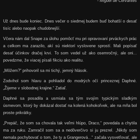
- Miguel de Cervantes
Už dnes bude koniec. Dnes večer o siedmej budem buď bohatší o desať
tisíc alebo naopak chudobnejší.
Včera nám dal Snape za úlohu pomôcť mu pri opravovaní prváckych prác
a celkom ma zarazilo, akí sú niektorí vyslovene sprostí. Mali popísať
desať účinkov dračej krvi. To som vedel už ako osemročný, ale oni...
povedzme, že viacej písali fikciu ako realitu.
„Môžem?“ prihovoril sa mi tichý, jemný hlások.
Zodvihol som hlavu a pohliadol do modrých očí princeznej Daphné.
„Žijeme v slobodnej krajine.“ Zatiaľ.
Daphné sa posadila a usmiala sa tým svojím typickým sladkým
úsmevom, ktorý by dokázal dostať na kolená kohokoľvek, ale na mňa bol
proste prikrátky.
„Prepáč, že som sa chovala tak veľmi hlúpo, Draco,“ povedala a chytila
ma za ruku. Zamračil som sa a nedôverčivo si ju prezrel. „Nikdy som
nemala pochybovať o tom, že ty a Grangerová...“ začala vysvetľovať, ale