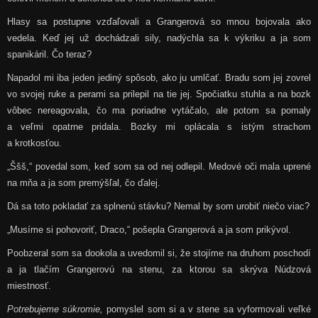
Hlasy sa postupne vzďaľovali a Grangerová so mnou bojovala ako
vedela. Keď jej už dochádzali sily, nadýchla sa k výkriku a ja som
spanikáril. Čo teraz?
Napadol mi iba jeden jediný spôsob, ako ju umlčať. Bradu som jej zovrel
vo svojej ruke a perami sa prilepil na tie jej. Spočiatku stuhla a na bozk
vôbec nereagovala, čo ma poriadne vytáčalo, ale potom sa pomaly
a veľmi opatrne pridala. Bozky mi oplácala s istým strachom
a krotkosťou.
„Ššš,“ povedal som, keď som sa od nej odlepil. Medové oči mala uprené
na mňa a ja som premýšľal, čo ďalej.
Dá sa toto pokladať za splnenú stávku? Nemal by som urobiť niečo viac?
„Musíme si pohovoriť, Draco,“ pošepla Grangerová a ja som prikývol.
Poobzeral som sa dookola a uvedomil si, že stojíme na druhom poschodí
a ja tlačím Grangerovú na stenu, za ktorou sa skrýva Núdzová
miestnosť.
Potrebujeme súkromie,
pomyslel som si a v stene sa vyformovali veľké