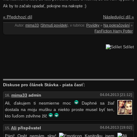
Ak by to začalo upadať, pokojne ma nakopte :)
« Předchozí díl
Následující díl »
Autor:
mima33
(
Shrnutí povídek
), v rubrice:
Povídky
»
Na pokračování
»
FanFiction Harry Potter
Sdílet
Diskuse pro článek Stávka - piata časť:
mima33
admin
04.04.2013 [21:12]
16.
Ali, ďakujem ti nesmierne moc
Daphné sa žiaľ
dostala na moju mušku a niekto proste musel byť ten,
kto ľuďom zdvihne žlč
Ali
přispěvatel
04.04.2013 [19:02]
15.
Páni! Opět nemám slov!
Kapitolku jsem