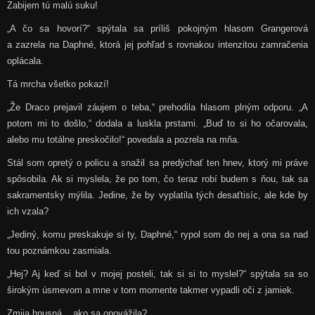
Zabijem tú malú suku!
„A čo sa hovorí?“ spýtala sa príliš pokojným hlasom Grangerová
a zazrela na Daphné, ktorá jej pohľad s rovnakou intenzitou zamračenia
oplácala.
Tá mrcha všetko pokazí!
„Že Draco prejavil záujem o teba,“ prehodila hlasom plným odporu. „A
potom mi to došlo,“ dodala a luskla prstami. „Buď to si ho očarovala,
alebo mu totálne preskočilo!“ povedala a pozrela na mňa.
Stál som opretý o policu a snažil sa predýchať ten hnev, ktorý mi práve
spôsobila. Ak si myslela, že po tom, čo teraz robí budem s ňou, tak sa
sakramentsky mýlila. Jedine, že by vyplatila tých desaťtisíc, ale kde by
ich vzala?
„Jediný, komu preskakuje si ty, Daphné,“ rypol som do nej a ona sa nad
tou poznámkou zasmiala.
„Hej? Aj keď si bol v mojej posteli, tak si si to myslel?“ spýtala sa so
širokým úsmevom a mne v tom momente takmer vypadli oči z jamiek.
Zmija hnusná... ako sa opovážila?