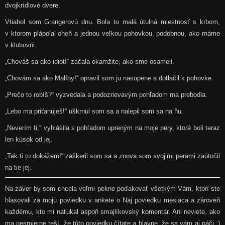
dvojkrídlové dvere.
Vtiahol som Grangerovú dnu. Bola to malá útulná miestnosť s krbom,
v ktorom plápolal oheň a jednou veľkou pohovkou, podobnou, ako máme
v klubovni.
„Chováš sa ako idiot!“ začala okamžite, ako sme osameli.
„Chovám sa ako Malfoy!“ opravil som ju nasupene a dotlačil k pohovke.
„Prečo to robíš?“ vyzvedala a podozrievavým pohľadom ma prebodla.
„Lebo ma priťahuješ!“ uškrnul som sa a nalepil som sa na ňu.
„Neverím ti,“ vyhlásila s pohľadom upreným na moje pery, ktoré boli teraz
len kúsok od jej.
„Tak ti to dokážem!“ zaškeril som sa a znova som svojimi perami zaútočil
na tie jej.
Na záver by som chcela veľmi pekne poďakovať všetkým Vám, ktorí ste
hlasovali za moju poviedku v ankete o Naj poviedku mesiaca a zároveň
každému, kto mi naťukal aspoň smajlíkovský komentár. Ani neviete, ako
ma nesmierne teší, že túto poviedku čítate a hlavne, že sa vám aj páči :)