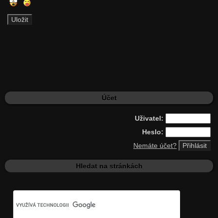
Účet
Uživatel:
Heslo:
Nemáte účet?
Hledat na stránkách