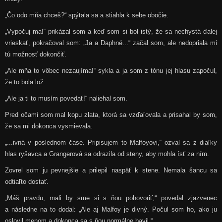
„Čo odo mňa chceš?“ spýtala sa a stiahla k sebe obočie.
„Vypočuj ma!“ prikázal som a keď som si bol istý, že sa nechystá ďalej
vrieskať, pokračoval som: „Ja a Daphné...“ začal som, ale nedopriala mi
tú možnosť dokončiť.
„Ale mňa to vôbec nezaujíma!“ sykla a ja som z tónu jej hlasu započul,
že to bola lož.
„Ale ja ti to musím povedať!“ naliehal som.
Pred očami som mal kopu zlata, ktorá sa vzďaľovala a prisahal by som,
že sa mi dokonca vysmievala.
„...ivná v poslednom čase. Pripisujem to Malfoyovi,“ ozval sa z diaľky
hlas ryšavca a Grangerová sa odrazila od steny, aby mohla ísť za ním.
Zovrel som ju pevnejšie a prilepil naspäť k stene. Nemala šancu sa
odtiaľto dostať.
„Máš pravdu, mali by sme si s ňou pohovoriť,“ povedal zjazvenec
a následne na to dodal: „Ale aj Malfoy je divný. Počul som ho, ako ju
oslovil menom a dokonca sa s ňou normálne bavil.“