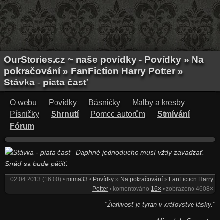
OurStories.cz ~ naše povídky - Povídky » Na
pokračování » FanFiction Harry Potter »
Stávka - piata časť
O webu
Povídky
Básničky
Malby a kresby
Písničky
Shrnutí
Pomoc autorům
Stmívání
Fórum
Daphné jednoducho musí vždy zavadzať.
Snáď sa bude páčiť.
02.04.2013 (16:00) •
mima33
•
Povídky
»
Na pokračování
»
FanFiction Harry
Potter
• komentováno
16×
• zobrazeno 4608×
"Žiarlivosť je tyran v kráľovstve lásky."