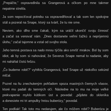
„Prepáčte,“ ospravedlnila sa Grangerová a očkom po mne takmer
nepatrne strelila.
Ja som nepociťoval potrebu sa ospravedlňovať a tak som len spokojne
stál a pozeral na Snape, ktorý sa tváril, že tu nie sme.
Neviem, ako dlho sme čakali, kým sa uráčil ukončiť svoju činnosť
a začal sa venovať nám. „Dnes dostanete veľmi ťažkú a nepríjemnú
úlohu,“ začal tajomne a vstal od svojho stola.
Jeho temná postava sa nado mnou týčila ako smršť mrakov. Bol by som
idiot, ak by som si nahováral, že Severus Snape nemal to nadanie, aby
mi naháňal čistú hrôzu.
„Čo budeme robiť?“ vyhŕkla Grangerová, keď Snape už niekoľko sekúnd
mlčal.
Pozrel na ňu znechuteným pohľadom spoza mastných čiernych vlasov,
ktoré mu padali do temných očí. Následne na to mu na moje veľké
prekvapenie myklo kútikom úst a povedal: „pôjdete do skleníka
a donesiete mi tri ampulky hnisu buberózy,“ povedal.
Ten podliak! Tak toto mu nedarujem, ale čo môžem robiť? Buberóza je