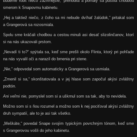
budeme robiť niečo záživnejšie,“ prehodila a pomaly sa pustila chodbou
smerom k Snapovmu kabinetu.
„Hej a taktiež niečo, z čoho sa mi nebude dvíhať žalúdok,“ pritakal som
a Grangerová sa rozosmiala.
Spolu sme kráčali chodbou a cestou minuli asi desať slizolinčanov, ktorí
si na nás ukazovali prstom.
„Nevadí ti to?“ spýtala sa, keď sme prešli okolo Flinta, ktorý pri pohľade
na nás vyvalil oči a narazil do brnenia pri stene.
„Nie,“ odpovedal som automaticky a Grangerová sa usmiala.
„Zmenil si sa,“ skonštatovala a v jej hlase som započul akýsi zvláštny
podtón.
Ani veľmi nie,
pomyslel som si a uškrnul som sa tak, aby to nevidela.
Možno som si s ňou rozumel a možno som k nej pociťoval akýsi zvláštny
druh sympatií, ale to je asi tak všetko.
„Meškáte,“ povedal Snape svojím typickým povrchným tónom, keď sme
s Grangerovou vošli do jeho kabinetu.