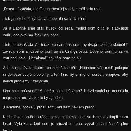
„Draco...“ začala, ale Grangerová jej vtedy skočila do reči.
„Tak ja pôjdem!“ vyhlásila a pobrala sa k dverám.
Ja a Daphné sme stáli kúsok od seba, mohol som cítiť jej sladkastú
vôňu, doslova ma šteklila v nose.
„Toto si pokašľala. Ak teraz prehrám, tak sme my dvaja nadobro skončili!“
zavrčal som a rozbehol som sa za Grangerovou. Dobehol som ju až vo
vstupnej hale. „Hermiona!“ zakričal som na ňu.
Ani sa neunúvala otočiť, len zakričala späť: „Nechcem vás rušiť, pokojne
si doriešte svoje problémy a ten hnis by si mohol doručiť Snapovi, aby
neboli problémy,“ zasyčala.
Ona bola naštvaná? A prečo bola naštvaná? Pravdepodobne neodolala
môjmu šarmu, však kto by aj odolal.
„Hermiona, počkaj,“ prosil som, ani sám neviem prečo.
Keď už som začal strácať nervy, rozbehol som sa k nej a zdrapil ju za
lakeť. Vykríkla a keď som ju prirazil o stenu, vyvalila na mňa oči plné
hrôzy.