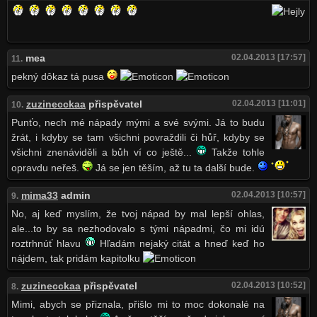
mea
02.04.2013 [17:57]
11.
pekný dôkaz tá pusa
zuzinecckaa
přispěvatel
02.04.2013 [11:01]
10.
Punťo, nech mé nápady mými a své svými. Já to budu
žrát, i kdyby se tam všichni povraždili či hůř, kdyby se
všichni znenáviděli a bůh ví co ještě...
Takže tohle
opravdu neřeš.
Já se jen těším, až tu ta další bude.
mima33
admin
02.04.2013 [10:57]
9.
No, aj keď myslím, že tvoj nápad by mal lepší ohlas,
ale...to by sa nezhodovalo s tými nápadmi, čo mi idú
roztrhnúť hlavu
Hľadám nejaký citát a hneď keď ho
nájdem, tak pridám kapitolku
zuzinecckaa
přispěvatel
02.04.2013 [10:52]
8.
Mimi, abych se přiznala, přišlo mi to moc dokonalé na