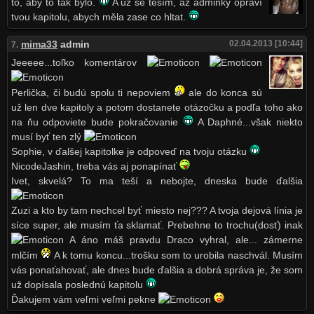
to, aby to tak bylo.
A už se těším, až adminky opraví
tvou kapitolu, abych měla zase co hltat.
mima33
admin
02.04.2013 [10:44]
7.
Jeeeee...toľko komentárov
Perlička, či budú spolu ti nepoviem
ale do konca sú
už len dve kapitoly a potom dostanete otázočku a podľa toho ako
na ňu odpoviete bude pokračovanie
A Daphné...však niekto
musí byť ten zlý
Sophie, v ďalšej kapitolke je odpoveď na tvoju otázku
NicodeJashin, treba vás aj ponapínať
Ivet, skvelá? To ma teší a nebojte, dneska bude ďalšia
Zuzi a kto by tam nechcel byť miesto nej??? A tvoja dejová línia je
síce super, ale musím ťa sklamať. Prebehne to trochu(dosť) inak
A áno máš pravdu Draco vyhral, ale... zámerne
mlčím
A k tomu koncu...trošku som to urobila naschvál. Musím
vás ponaťahovať, ale dnes bude ďalšia a dobrá správa je, že som
už dopísala poslednú kapitolu
Ďakujem vám veľmi veľmi pekne