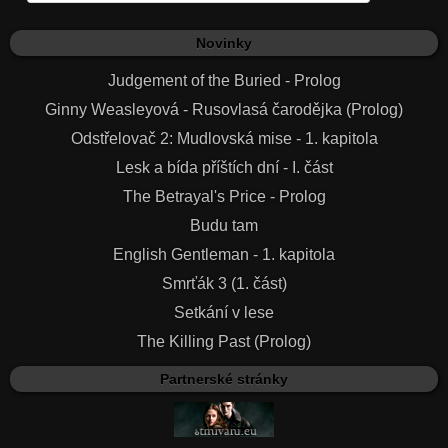
Novinky
Judgement of the Buried - Prolog
Ginny Weasleyová - Rusovlasá čarodějka (Prolog)
Odstřelovač 2: Mudlovská mise - 1. kapitola
Lesk a bída příštích dní - I. část
The Betrayal's Price - Prolog
Budu tam
English Gentleman - 1. kapitola
Smrťák 3 (1. část)
Setkání v lese
The Killing Past (Prolog)
Partnerské stránky