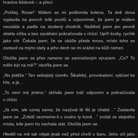
hranice lidskosti – a přeci.
„Počkej, Rosie!“ Málem se mi podlomila kolena. Ta dvě slova
vyplavila na povrch tolik pocitů a vzpomínek, že jsem je málem
neustála a padla na studený chodník. Naštěstí jsem jen pevně
stiskla víčka a bez zaváhání pokračovala v chůzi. Upíří kroky, rychlé
jako vítr. Čekala jsem, že se ukáže přede mnou, místo toho se
zastavil za mými zády a jeho dech se mi srážel na kůži ramen.
Otočila jsem se přes rameno se zamračeným výrazem. „Co? To
mělo být na mě?“ obořila jsem se.
„No jistěže.“ Ten sebejistý úsměv. Šibalský, provokativní, vybízel ke
hře, a já…
„To není mé jméno,“ zkřivila jsem tvář odporem a pokračovala
v chůzi.
„Já vím, ale uznej sama, že nazývat tě lilií je chabé…“ Zastavila
jsem se. „Zvlášť vezmeme-li v úvahu ty koně…“ zvolal ze stejného
místa, kde jsem ho nechala stát. Otočila jsem se.
Hleděl na mě tak nějak jinak než před chvílí v baru. Jeho oči jako