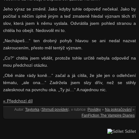
Jeho výraz se změnil. Jako kdyby tuhle odpověď nečekal. Jako by
počítal s něčím úplně jiným a teď zmateně hledal význam těch tří
slov, která jsem k němu vyslala. Odvrátila jsem pohled stranou a
chtěla ho obejít. Nedovolil mi to.
„Nechápeš…“ ten drobný pohyb hlavou se ani nedal nazvat
zakroucením, přesto měl tentýž význam.
„Co?“ chtěla jsem vědět, protože tohle určitě nebyla odpověď na
mou předchozí otázku.
„Obě máte rády koně…“ začal a já cítila, že jde jen o odlehčení
tématu, „ale ona…“ Zadržela jsem slzy dřív, než se stihly
zalesknout na povrchu oka. „Ty jsi…“ A najednou nic.
« Předchozí díl
Autor:
Taylorka
(
Shrnutí povídek
), v rubrice:
Povídky
»
Na pokračování
»
FanFiction The Vampire Diaries
Sdílet