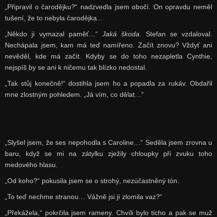
„Připravil o čarodějku?“ nadzvedla jsem obočí. On opravdu neměl
tušení, že to nebyla čarodějka...
„Někdo jí vymazal paměť…“
Jaká škoda.
Stefan se vzdaloval.
Nechápala jsem, kam má teď namířeno. Začít znovu? Vždyť ani
nevěděl, kde má začít. Kdyby se do toho nezapletla Cynthie,
nejspíš by se ani k ničemu tak blízko nedostal.
„Tak stůj konečně!“ dostihla jsem ho a popadla za rukáv. Obdařil
mne zlostným pohledem. „Já vím, co dělat…“
„Slyšel jsem, že ses nepohodla s Caroline…“ Seděla jsem zrovna u
baru, když se mi na zátylku zježily chloupky při zvuku toho
medového hlasu.
„Od koho?“ pokusila jsem se o strohý, nezúčastněný tón.
„To teď nechme stranou… Vážně jsi jí zlomila vaz?“
„Překážela,“ pokrčila jsem rameny. Chvíli bylo ticho a pak se muž