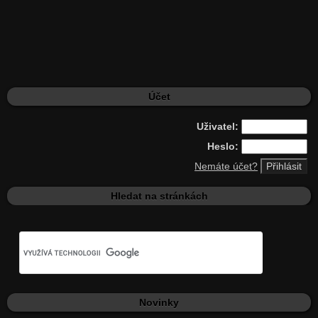
Účet
Uživatel:
Heslo:
Nemáte účet?
Hledat na stránkách
Novinky