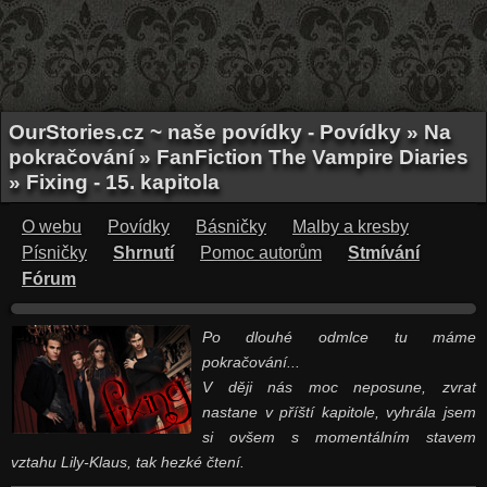
OurStories.cz ~ naše povídky - Povídky » Na
pokračování » FanFiction The Vampire Diaries
» Fixing - 15. kapitola
O webu
Povídky
Básničky
Malby a kresby
Písničky
Shrnutí
Pomoc autorům
Stmívání
Fórum
Po dlouhé odmlce tu máme
pokračování...
V ději nás moc neposune, zvrat
nastane v příští kapitole, vyhrála jsem
si ovšem s momentálním stavem
vztahu Lily-Klaus, tak hezké čtení.