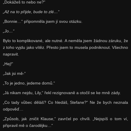
„Dokážeš to nebo ne?“
„Až na to přijde, bude to zlé…“
„Bonnie…“ připomněla jsem jí svou otázku.
„Jo…“
Bylo to komplikované, ale nutné. A neměla jsem žádnou záruku, že
z toho vyjdu jako vítěz. Přesto jsem to musela podniknout. Všechno
napravit.
„Hej!“
„Jak jsi mě-“
„To je jedno, jedeme domů.“
„Já nikam nejdu, Lily,“ řekl rezignovaně a otočil se ke mně zády.
„Co tady vůbec děláš? Co hledáš, Stefane?“ Ne že bych neznala
odpověď…
„Způsob, jak zničit Klause,“ zavrčel po chvíli. „Nejspíš o tom ví,
připravil mě o čarodějku…“