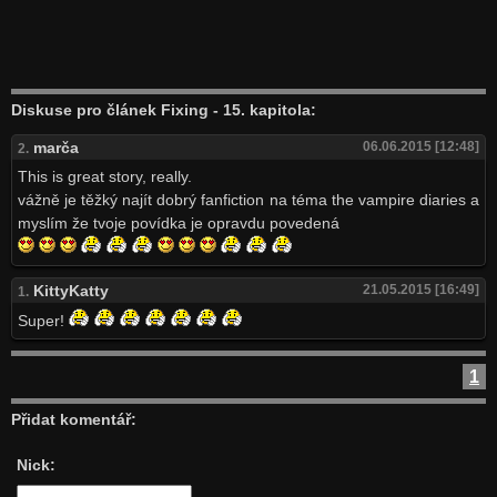
Diskuse pro článek Fixing - 15. kapitola:
marča
06.06.2015 [12:48]
2.
This is great story, really.
vážně je těžký najít dobrý fanfiction na téma the vampire diaries a
myslím že tvoje povídka je opravdu povedená
KittyKatty
21.05.2015 [16:49]
1.
Super!
1
Přidat komentář:
Nick: