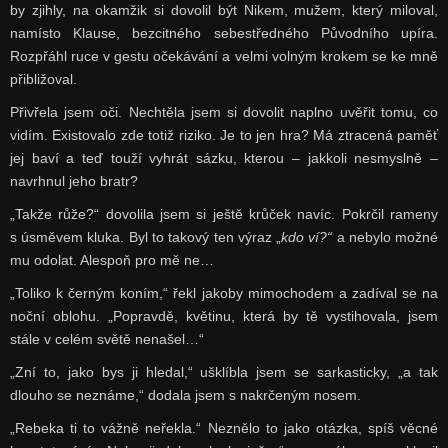
by zjihly, na okamžik si dovolil být Nikem, mužem, který miloval,
namísto Klause, bezcitného sebestředného Původního upíra.
Rozpřáhl ruce v gestu očekávání a velmi volným krokem se ke mně
přibližoval.
Přivřela jsem oči. Nechtěla jsem si dovolit naplno uvěřit tomu, co
vidím. Existovalo zde totiž riziko. Je to jen hra? Má ztracená paměť
jej baví a teď touží vyhrát sázku, kterou – jakkoli nesmyslně –
navrhnul jeho bratr?
„Takže růže?“ dovolila jsem si ještě krůček navíc. Pokrčil rameny
s úsměvem kluka. Byl to takový ten výraz „
kdo ví?“
a nebylo možné
mu odolat. Alespoň pro mě ne…
„Toliko k černým koním,“ řekl jakoby mimochodem a zadíval se na
noční oblohu. „Popravdě, květinu, která by tě vystihovala, jsem
stále v celém světě nenašel…“
„Zní to, jako bys ji hledal,“ ušklíbla jsem se sarkasticky, „a tak
dlouho se neznáme,“ dodala jsem s nakrčeným nosem.
„Rebeka ti to vážně neřekla.“ Neznělo to jako otázka, spíš věcné