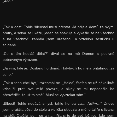
„Ano.“
„Tak a dost. Tohle šílenství musí přestat. Já přijela domů za svými
bratry, a sotva se ukážu, jeden se spakuje a vykašle se na všechno
a na všechny!“ zahrála jsem uraženou a vzteklou sestřičku u
snídaně.
„Co s tím hodláš dělat?“ díval se na mě Damon s podivně
pobaveným výrazem.
„Já vím, kde je. Dostanu ho domů, i kdybych ho měla přitáhnout za
ucho.“
„Tak u toho chci být,“ rozesmál se. „Heleď, Stefan se už několikrát
vzbouřil proti své milé povaze, a nikdy se mi nepodařilo ho
přesvědčit, že už to stačí. Musí se vyvztekat sám.“
„Blbost! Tohle nedává smysl, tahle honba za…
Ničím
…“ Znovu
jsem praštila pěstí do stolu a vidlička sklouzla z mého talíře s lívanci
na stůl. Otočila jsem se a namířila si to do své ložnice, kde jsem