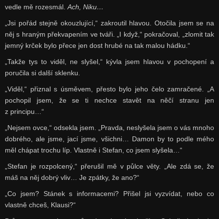
vedle mě rozesmál.
Ach, Niku…
„Jsi pořád stejně okouzlující,“ zakroutil hlavou. Otočila jsem se na
něj s hraným překvapením ve tváři. „I když,“ pokračoval, „zlomit tak
jemný krček bylo přece jen dost hrubé na tak malou hádku.“
„Takže tys to viděl, ne slyšel,“ kývla jsem hlavou v pochopení a
poručila si další sklenku.
„Viděl,“ přiznal s úsměvem, přesto bylo jeho čelo zamračené. „A
pochopil jsem, že se ti nechce stavět na něčí stranu jen
z principu…“
„Nejsem ovce,“ odsekla jsem. „Pravda, neslyšela jsem o vás mnoho
dobrého, ale jsme, jací jsme, všichni… Damon by to podle mého
měl chápat trochu líp. Vlastně i Stefan, co jsem slyšela…“
„Stefan je rozpolcený,“ přerušil mě v půlce věty. „Ale zdá se, že
máš na něj dobrý vliv… Je zpátky, že ano?“
„Co jsem? Stánek s informacemi? Přišel jsi vyzvídat, nebo co
vlastně chceš, Klausi?“