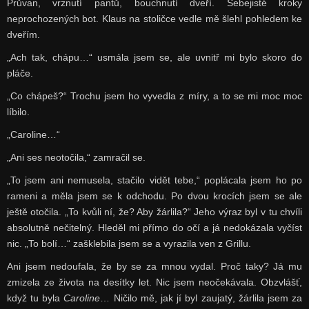
Průvan, vrznutí pantů, bouchnutí dveří. Sebejisté kroky
neprochozených bot. Klaus na stoličce vedle mě šlehl pohledem ke
dveřím.
„Ach tak, chápu…“ usmála jsem se, ale uvnitř mi bylo skoro do
pláče.
„Co chápeš?“ Trochu jsem ho vyvedla z míry, a to se mi moc moc
líbilo.
„Caroline…“
„Ani ses neotočila,“ zamračil se.
„To jsem ani nemusela, stačilo vidět tebe,“ poplácala jsem ho po
rameni a měla jsem se k odchodu. Po dvou krocích jsem se ale
ještě otočila. „To kvůli ní, že? Aby žárlila?“ Jeho výraz byl v tu chvíli
absolutně nečitelný. Hleděl mi přímo do očí a já nedokázala vyčíst
nic. „To bolí…“ zašklebila jsem se a vyrazila ven z Grillu.
Ani jsem nedoufala, že by se za mnou vydal. Proč taky? Já mu
zmizela ze života na desítky let. Nic jsem neočekávala. Obzvlášť,
když tu byla
Caroline
… Ničilo mě, jak jí byl zaujatý, žárlila jsem za