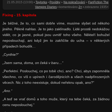
21.05.2015 (13:00) •
Taylorka
•
Povídky
»
Na pokračování
»
FanFiction The
Vampire Diaries
• komentováno
2×
• zobrazeno 1935×
Fixing - 15. kapitola
Je běžné, že to, co sami dobře víme, musíme slyšet od někoho
jiného. Pěkně nahlas. Je to jako zaklínadlo. Lidé prostě nedokážou
vidět, co je jasné, pokud jsou uvnitř toho všeho. Někteří bohužel
neposlouchají, ani když jim to zakřičíte do ucha – v některých
případech bohudík…
„Cynthie?“
„Jsem sama, doma, on čeká v baru…“
„Perfektní. Poslouchej, co po tobě chci, ano? Chci, abys zapomněla
všechno, co víš o upírech i čarodějnicích a všech nadpřirozených
věcech. Nic z toho neexistuje, dokud neřeknu opak, ano?“
„Ano.“
„A teď se vrať domů a toho muže, který na tebe čeká, za žádnou
cenu neposlouchej.“