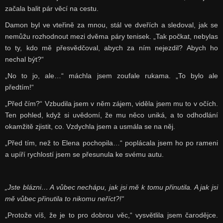
začala balit pár věcí na cestu.
Damon byl ve vteřině za mnou, stál ve dveřích a sledoval, jak se
nemůžu rozhodnout mezi dvěma páry tenisek. „Tak počkat, nebylas
to ty, kdo mě přesvědčoval, abych za ním nejezdil? Abych ho
nechal být?“
„No to jo, ale…“ máchla jsem zoufale rukama. „To bylo ale
předtím!“
„Před čím?“ Vzbudila jsem v něm zájem, viděla jsem mu to v očích.
Ten pohled, když si uvědomí, že mu něco uniká, a to odhodlání
okamžitě zjistit, co. Vzdychla jsem a usmála se na něj.
„Před tím, než to Elena pochopila…“ poplácala jsem ho po rameni
a upíří rychlostí jsem se přesunula ke svému autu.
„Jste blázni… A vůbec nechápu, jak jsi mě k tomu přinutila. A jak jsi
mě vůbec přinutila to nikomu neříct?!“
„Protože víš, že je to pro dobrou věc,“ vysvětlila jsem čarodějce.