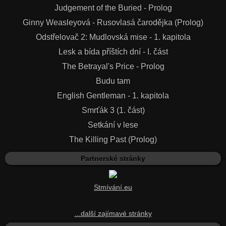
Judgement of the Buried - Prolog
Ginny Weasleyová - Rusovlasá čarodějka (Prolog)
Odstřelovač 2: Mudlovská mise - 1. kapitola
Lesk a bída příštích dní - I. část
The Betrayal's Price - Prolog
Budu tam
English Gentleman - 1. kapitola
Smrťák 3 (1. část)
Setkání v lese
The Killing Past (Prolog)
Partnerské stránky
Stmívání.eu
...další zajímavé stránky