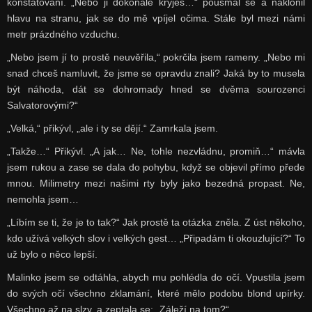
konstatování. „Nebo ji dokonale kryješ…“ pousmál se a naklonil
hlavu na stranu, jak se do mě vpíjel očima. Stále byl mezi námi
metr prázdného vzduchu.
„Nebo jsem jí to prostě neuvěřila,“ pokrčila jsem rameny. „Nebo mi
snad chceš namluvit, že jsme se opravdu znali? Jaká by to musela
být náhoda, dát se dohromady hned se dvěma sourozenci
Salvatorovými?“
„Velká,“ přikývl, „ale i ty se dějí.“ Zamrkala jsem.
„Takže…“ Přikývl. „A jak… Ne, tohle nezvládnu, promiň…“ mávla
jsem rukou a zase se dala do pohybu, když se objevil přímo přede
mnou. Milimetry mezi našimi rty byly jako bezedná propast. Ne,
nemohla jsem…
„Líbím se ti, že je to tak?“ Jak prostě ta otázka zněla. Z úst někoho,
kdo užívá velkých slov i velkých gest… „Připadám ti okouzlující?“ To
už bylo o něco lepší.
Malinko jsem se odtáhla, abych mu pohlédla do očí. Vpustila jsem
do svých očí všechno zklamání, které mělo podobu blond upírky.
Všechno až na slzy, a zeptala se: „Záleží na tom?“