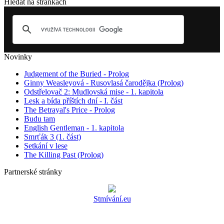
Hledat na stránkách
Novinky
Judgement of the Buried - Prolog
Ginny Weasleyová - Rusovlasá čarodějka (Prolog)
Odstřelovač 2: Mudlovská mise - 1. kapitola
Lesk a bída příštích dní - I. část
The Betrayal's Price - Prolog
Budu tam
English Gentleman - 1. kapitola
Smrťák 3 (1. část)
Setkání v lese
The Killing Past (Prolog)
Partnerské stránky
Stmívání.eu