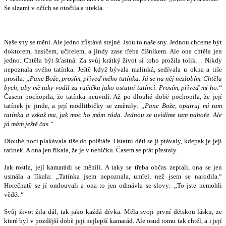
Se slzami v očích se otočila a utekla.
Naše sny se mění. Ale jedno zůstává stejné. Jsou to naše sny. Jednou chceme být
doktorem, hasičem, učitelem, a jindy zase třeba číšníkem. Ale ona chtěla jen
jedno. Chtěla být šťastná. Za svůj krátký život si toho prožila tolik… Nikdy
nepoznala svého tatínka. Ještě když bývala malinká, sedívala u okna a tiše
prosila:
„Pane Bože, prosím, přiveď mého tatínka. Já se na něj nezlobím. Chtěla
bych, aby mě taky vodil za ručičku jako ostatní tatínci. Prosím, přiveď mi ho.“
Časem pochopila, že tatínka neuvidí. Až po dlouhé době pochopila, že její
tatínek je jinde, a její modlitbičky se změnily:
„Pane Bože, opatruj mi tam
tatínka a vzkaž mu, jak moc ho mám ráda. Jednou se uvidíme tam nahoře. Ale
já mám ještě čas.“
Dlouhé noci plakávala tiše do polštáře. Ostatní děti se jí ptávaly, kdepak je její
tatínek. A ona jen říkala, že je v nebíčku. Časem se ptát přestaly.
Jak rostla, její kamarádi se měnili. A taky se třeba občas zeptali, ona se jen
usmála a říkala: „Tatínka jsem nepoznala, umřel, než jsem se narodila.“
Horečnatě se jí omlouvali a ona to jen odmávla se slovy: „To jste nemohli
vědět.“
Svůj život žila dál, tak jako každá dívka. Měla svoji první dětskou lásku, ze
které byl v pozdější době její nejlepší kamarád. Ale osud tomu tak chtěl, a i její