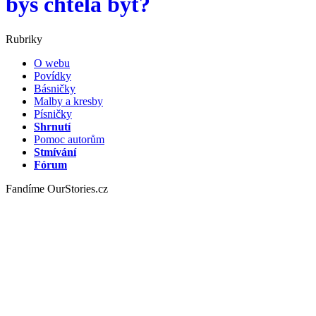
bys chtěla být?
Rubriky
O webu
Povídky
Básničky
Malby a kresby
Písničky
Shrnutí
Pomoc autorům
Stmívání
Fórum
Fandíme OurStories.cz