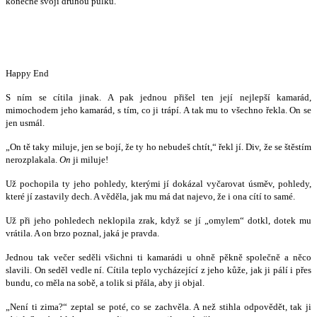
konečně svoji druhou půlku.
Happy End
S ním se cítila jinak. A pak jednou přišel ten její nejlepší kamarád,
mimochodem jeho kamarád, s tím, co ji trápí. A tak mu to všechno řekla. On se
jen usmál.
„On tě taky miluje, jen se bojí, že ty ho nebudeš chtít,“ řekl jí. Div, že se štěstím
nerozplakala.
On
ji miluje!
Už pochopila ty jeho pohledy, kterými jí dokázal vyčarovat úsměv, pohledy,
které jí zastavily dech. A věděla, jak mu má dat najevo, že i ona cítí to samé.
Už při jeho pohledech neklopila zrak, když se jí „omylem“ dotkl, dotek mu
vrátila. A on brzo poznal, jaká je pravda.
Jednou tak večer seděli všichni ti kamarádi u ohně pěkně společně a něco
slavili. On seděl vedle ní. Cítila teplo vycházející z jeho kůže, jak ji pálí i přes
bundu, co měla na sobě, a tolik si přála, aby ji objal.
„Není ti zima?“ zeptal se poté, co se zachvěla. A než stihla odpovědět, tak ji