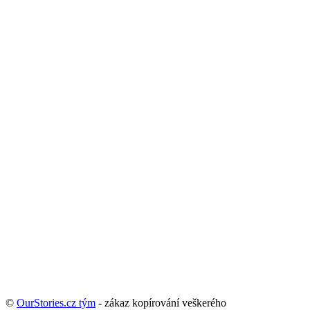
©
OurStories.cz tým
- zákaz kopírování veškerého