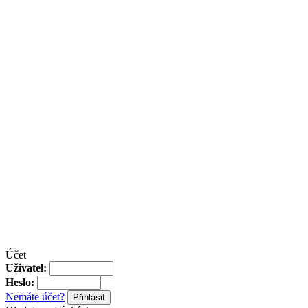
Účet
Uživatel:
Heslo:
Nemáte účet?