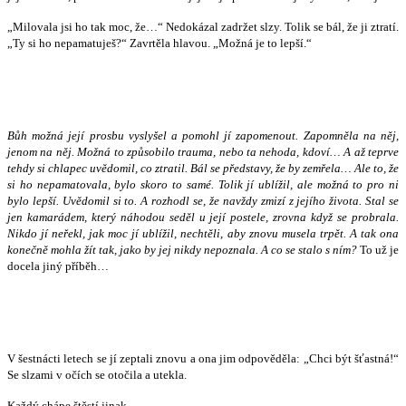
„Milovala jsi ho tak moc, že…“ Nedokázal zadržet slzy. Tolik se bál, že ji ztratí.
„Ty si ho nepamatuješ?“ Zavrtěla hlavou. „Možná je to lepší.“
Bůh možná její prosbu vyslyšel a pomohl jí zapomenout. Zapomněla na něj,
jenom na něj. Možná to způsobilo trauma, nebo ta nehoda, kdoví… A až teprve
tehdy si chlapec uvědomil, co ztratil. Bál se představy, že by zemřela… Ale to, že
si ho nepamatovala, bylo skoro to samé. Tolik jí ublížil, ale možná to pro ni
bylo lepší. Uvědomil si to. A rozhodl se, že navždy zmizí z jejího života. Stal se
jen kamarádem, který náhodou seděl u její postele, zrovna když se probrala.
Nikdo jí neřekl, jak moc jí ublížil, nechtěli, aby znovu musela trpět. A tak ona
konečně mohla žít tak, jako by jej nikdy nepoznala. A co se stalo s ním?
To už je
docela jiný příběh…
V šestnácti letech se jí zeptali znovu a ona jim odpověděla: „Chci být šťastná!“
Se slzami v očích se otočila a utekla.
Každý chápe štěstí jinak...