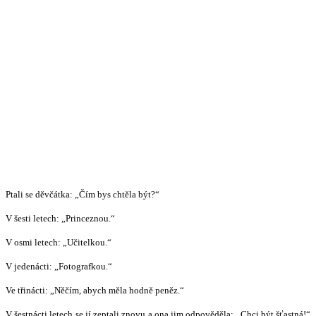
Ptali se děvčátka: „Čím bys chtěla být?“
V šesti letech: „Princeznou.“
V osmi letech: „Učitelkou.“
V jedenácti: „Fotografkou.“
Ve třinácti: „Něčím, abych měla hodně peněz.“
V šestnácti letech se jí zeptali znovu a ona jim odpověděla: „Chci být šťastná!“