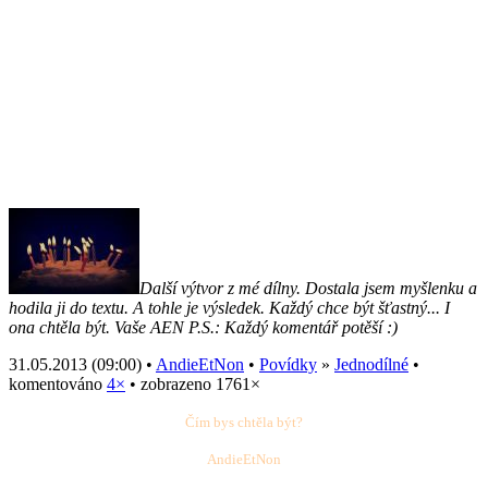
Další výtvor z mé dílny. Dostala jsem myšlenku a
hodila ji do textu. A tohle je výsledek. Každý chce být šťastný... I
ona chtěla být. Vaše AEN P.S.: Každý komentář potěší :)
31.05.2013 (09:00) •
AndieEtNon
•
Povídky
»
Jednodílné
•
komentováno
4×
• zobrazeno 1761×
Čím bys chtěla být?
AndieEtNon