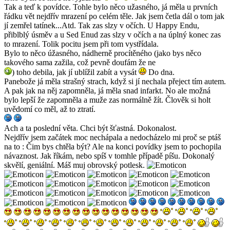
Tak a teď k povídce. Tohle bylo něco užasného, já měla u prvních
řádku vět nejdřív mrazení po celém těle. Jak jsem četla dál o tom jak
jí zemřel tatínek...Atd. Tak zas slzy v očích. U Happy Endu,
přiblblý úsměv a u Sed Enud zas slzy v očích a na úplný konec zas
to mrazení. Tolik pocitu jsem při tom vystřídala.
Bylo to něco úžasného, nádherně procítěného (jako bys něco
takového sama zažila, což pevně doufám že ne
) toho debila, jak jí ublížil zabít a vysát
Do dna.
Panebože já měla strašný strach, když si jí nechala přeject tím autem.
A pak jak na něj zapomněla, já měla snad infarkt. No ale možná
bylo lepší že zapomněla a muže zas normálně žít. Člověk si holt
uvědomí co měl, až to ztratí.
Ach a ta poslední věta. Chci být šťastná. Dokonalost.
Nejdřív jsem začátek moc nechápala a nedocházelo mi proč se ptáš
na to : Čim bys chtěla být? Ale na konci povídky jsem to pochopila
návaznost. Jak říkám, nebo spíš v tomhle případě píšu. Dokonalý
skvělí, geniální. Máš muj obrovský potlesk.