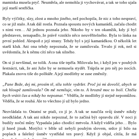
maminka musela pryč. Neumřela, ale nemohla ji vychovávat, a tak se toho ujala
její starší sestřička.
Byly výčitky, slzy, zlost a mnoho jiného, než pochopila, že nic z toho nespraví,
co se již stalo. A tak dál rostla. Poznala spoustu nových kamarádů, začala chodit
s nimi ven… Až jednou poznala jeho. Nikoho by v ten okamžik, kdy jí byl
představen, nenapadlo, že právě vzniklo něco neuvěřitelného. Byla to láska na
první pohled. Alespoň z její strany. Tehdy byl s její kamarádkou. O několik let
starší kluk. Ani ona tehdy nepoznala, že se zamilovala. Trvalo jí rok, než si
uvědomila, že k němu cítí něco tak silného.
On si jí nevšímal, ne tolik. A ona tiše trpěla. Milovala ho, i když jen v pouhých
šestnácti, tak, že ani Julie by se nemusela stydět. Trápila se pro něj po nocích.
Plakala znovu tiše do polštáře. A její modlitby se zase změnily.
„Pane Bože, dej mi, prosím tě, sílu tohle vydržet. Proč jsi mi dovolil, abych se
tak hloupě zamilovala? On mě nemiluje, vím to. A hrozně moc to bolí. Chtěla
bych vrátit čas a nikdy ho nepoznat.“
Věděla, že modlitby jí stejně nepomůžou.
Věděla, že se rouhá. Ale to všechno jí už bylo jedno.
Nezvládala to. Ostatní se ptali, co jí je. A tak se naučila svůj úsměv nikdy
neodkládat. A tak ani nikdo nepoznal, že to začíná být opravdu zlé. V noci ji
budily noční můry. Vypadala jako chodící mrtvola. A když viděla jeho… Bylo
jí hned jinak. Motýlci v břiše už nebyli pouhým slovem, srdce jí bilo na
poplach a falešný úsměv vystřídal ten pravý. Když ji objal, cítila, že má