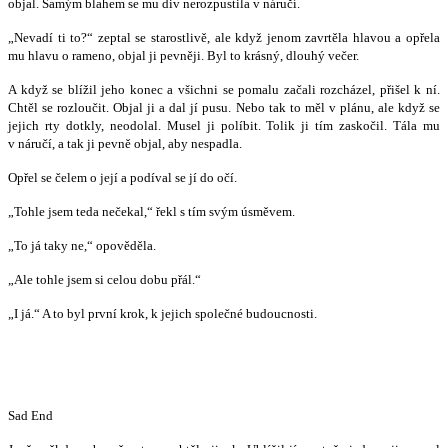
objal. Samým blahem se mu div nerozpustila v náručí.
„Nevadí ti to?“ zeptal se starostlivě, ale když jenom zavrtěla hlavou a opřela
mu hlavu o rameno, objal ji pevněji. Byl to krásný, dlouhý večer.
A když se blížil jeho konec a všichni se pomalu začali rozcházel, přišel k ní.
Chtěl se rozloučit. Objal ji a dal jí pusu. Nebo tak to měl v plánu, ale když se
jejich rty dotkly, neodolal. Musel ji políbit. Tolik ji tím zaskočil. Tála mu
v náručí, a tak ji pevně objal, aby nespadla.
Opřel se čelem o její a podíval se jí do očí.
„Tohle jsem teda nečekal,“ řekl s tím svým úsměvem.
„To já taky ne,“ opověděla.
„Ale tohle jsem si celou dobu přál.“
„I já.“ A to byl první krok, k jejich společné budoucnosti.
Sad End