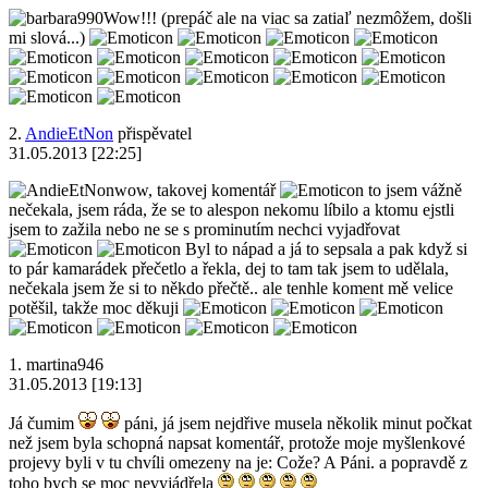
Wow!!! (prepáč ale na viac sa zatiaľ nezmôžem, došli
mi slová...)
2.
AndieEtNon
přispěvatel
31.05.2013 [22:25]
wow, takovej komentář
to jsem vážně
nečekala, jsem ráda, že se to alespon nekomu líbilo a ktomu ejstli
jsem to zažila nebo ne se s prominutím nechci vyjadřovat
Byl to nápad a já to sepsala a pak když si
to pár kamarádek přečetlo a řekla, dej to tam tak jsem to udělala,
nečekala jsem že si to někdo přečtě.. ale tenhle koment mě velice
potěšil, takže moc děkuji
1.
martina946
31.05.2013 [19:13]
Já čumim
páni, já jsem nejdřive musela několik minut počkat
než jsem byla schopná napsat komentář, protože moje myšlenkové
projevy byli v tu chvíli omezeny na je: Cože? A Páni. a popravdě z
toho bych se moc nevyjádřela