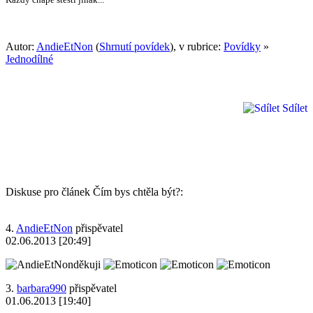
Autor:
AndieEtNon
(
Shrnutí povídek
), v rubrice:
Povídky
»
Jednodílné
Sdílet
Diskuse pro článek Čím bys chtěla být?:
4.
AndieEtNon
přispěvatel
02.06.2013 [20:49]
děkuji
3.
barbara990
přispěvatel
01.06.2013 [19:40]