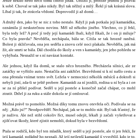
Jenže někdo nebo něco tomu chtělo jinak. Ublížil jí, protože jednou ji pozval
k sobě. Choval se tak jako nikdy. Byl tak něžný a milý. Řekl jí tak krásná slova.
Líbal ji tak, že ztrácela vědomí. Doprovodil ji až domů…
A druhý den, jako by se nic z toho nestalo. Když ji pak potkala její kamarádka,
oznámila jí neskutečnou novinu. Měl už někoho jiného. Všechno, co jí řekl,
byla tedy lež? A proč jí tedy její kamarádi lhali, když říkali, že i on ji miluje?
Co byla pravda? Nevěděla, nechápala, bála se. Cítila se tak hrozně raněná.
Bolest ji skličovala, ona jen seděla a znovu celé noci plakala. Nevěděla, jak má
žít, ale smrti se bála. Dál chodila do školy a ven s kamarády, jen jeho pohledu se
vyhýbala. Nesnažil se s ní navázat kontakt.
Ale jednou, když šla domů, se stalo něco hrozného. Přecházela silnici, ale ze
zatáčky se vyřítilo auto. Nestačila ani zakřičet. Bezvědomí si k ní našlo cestu a
ona přestala vnímat tento svět. Ležela v nemocnici několik měsíců a doktoři si
nebyli jistí, zda-li se ještě probere. Kamarádi za ní jezdili, rodina u ní byla a i
on
se za ní přišel podívat. Seděl u její postele a konečně začal chápat, co mohl
ztratit. Držel ji za ruku a stále dokola se jí omlouval.
Možná právě to pomohlo. Možná díky tomu znovu otevřela oči. Podívala se na
něj: „Kdo jsi?“ Neodpověděl. Nechápal, jak se to mohlo stát. Byl tak šťastný, že
je naživu. Ale než stihl cokoliv říct, musel odejít, lékaři ji začali vyšetřovat a
zjišťovat škody, které zjistit nemohli, dokud byla v bezvědomí.
Ptala se rodičů, kdo byl ten mladík, který seděl u její postele, ale ti jen řekli, že
její kamarád, pořádně ho neznali. Až její nejlepší kamarád jí vysvětlil, kdo je to.