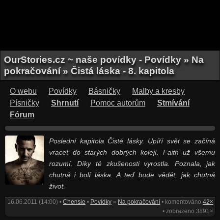
OurStories.cz ~ naše povídky - Povídky » Na
pokračování » Čistá láska - 8. kapitola
O webu
Povídky
Básničky
Malby a kresby
Písničky
Shrnutí
Pomoc autorům
Stmívání
Fórum
Poslední kapitola Čisté lásky. Upíří svět se začíná
vracet do starých dobrých kolejí. Faith už všemu
rozumí. Díky té zkušenosti vyrostla. Poznala, jak
chutná i bolí láska. A teď bude vědět, jak chutná
život.
16.06.2011 (14:00) •
Chensie
•
Povídky
»
Na pokračování
• komentováno
42×
• zobrazeno 3891×