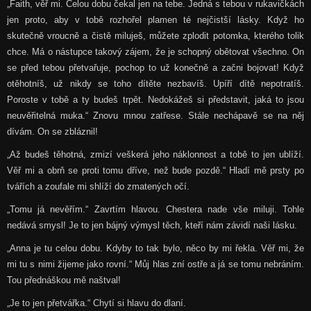
„Faith, věř mi. Celou dobu čekal jen na tebe. Jedná s tebou v rukavičkách
jen proto, aby v tobě rozhořel plamen té nejčistší lásky. Když ho
skutečně vroucně a čistě miluješ, můžete zplodit potomka, kterého tolik
chce. Má o nástupce takový zájem, že je schopný obětovat všechno. On
se před tebou přetvařuje, pochop to už konečně a začni bojovat! Když
otěhotníš, už nikdy se toho dítěte nezbavíš. Upíří dítě nepotratíš.
Poroste v tobě a ty budeš trpět. Nedokážeš si představit, jaká to jsou
neuvěřitelná muka.“ Znovu mnou zatřese. Stále nechápavě se na něj
dívám. On se zbláznil!
„Až budeš těhotná, zmizí veškerá jeho náklonnost a tobě to jen ublíží.
Věř mi a obrň se proti tomu dříve, než bude pozdě.“ Hladí mě prsty po
tvářích a zoufale mi shlíží do zmatených očí.
„Tomu já nevěřím.“ Zavrtím hlavou. Chestera nade vše miluji. Tohle
nedává smysl! Je to jen bájný výmysl těch, kteří nám závidí naši lásku.
„Anna je tu celou dobu. Kdyby to tak bylo, něco by mi řekla. Věř mi, že
mi tu s nimi žijeme jako rovní.“ Můj hlas zní ostře a já se tomu nebráním.
Tou přednáškou mě naštval!
„Je to jen přetvářka.“ Chytí si hlavu do dlaní.