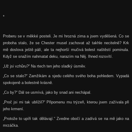
*
Proberu se v měkké posteli. Je mi hrozná zima a jsem vyděšená. Co se
proboha stalo, že se Chester musel zachovat až takhle necitelně? Krk
mě doslova ještě pálí, ale ta nejhorší mučivá bolest naštěstí pominula.
Když se snažím nahmatat deku, narazím na Něj. Ihned rozsvítí.
„Už jsi vzhůru?“ Na rtech ten jeho sladký úsměv.
„Co se stalo?“ Zamžikám a sjedu celého svého boha pohledem. Vypadá
spokojeně a bolestně krásně.
„Co by?“ Dál se usmívá, jako by snad ani nechápal.
„Proč jsi mi tak ublížil?“ Připomenu mu trýzeň, kterou jsem zažívala při
jeho krmení.
„Protože to upíři tak dělávají.“ Zvedne obočí a zadívá se na mě jako na
mrzáčka.