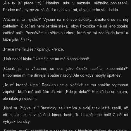
„Ale ty jsi přece jiný.“ Natáhnu ruku v náznaku něžného pohlazení.
Prudce mě chytne za zápěstí a nedovolí mi, abych se ho víc dotkla.
„Vážně si to myslíš?“ Vycení na mě své špičáky. Zmateně se na něj
zahledím. Z očí mi nemilosrdně stékají slzy. Pokožka mě od jeho doteku
začíná pálit. Poznávám tu sžíravou zimu, která se mi zadírá do kostí a
kůže jako žiletky.
„Přece mě miluješ,“ opanuju křehce.
„Upír necítí lásku.“ Usměje se na mě blahosklonně.
„Copak jsi na všechno, co ses jako člověk naučila, zapomněla?“
Připomene mi mé dřívější špatné názory. Ale co když nebyly špatné?
„Je mi hrozná zima.“ Rozklepu se a plačtivě se mu snažím vytrhnout
zápěstí, které mě bolí čím dál víc. „Kde je deka?“ Rozhlédnu se kolem,
ale nikde ji nevidím.
„Není tu. Zvykej si.“ Drasticky se usmívá a svůj stisk ještě zesílí, až
cítím, jak se mi v zápěstí lámou kosti. To hrozně moc bolí! Z oči mi
vytrysknou slzy.