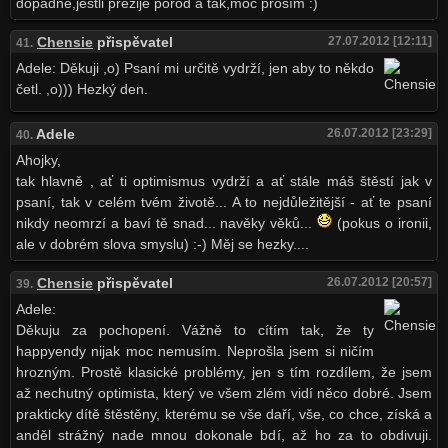
dopadne,jestli přežije porod a tak,moc prosím :)
Chensie
přispěvatel
27.07.2012 [12:11]
41.
Adele: Děkuji ,o) Psaní mi určitě vydrží, jen aby to někdo
četl. ,o))) Hezký den.
Adele
26.07.2012 [23:29]
40.
Ahojky,
tak hlavně , ať ti optimismus vydrží a ať stále máš štěstí jak v
psaní, tak v celém tvém životě... A to nejdůležitější - ať te psaní
nikdy neomrzí a baví tě snad... navěky věků...
(pokus o ironii,
ale v dobrém slova smyslu) :-) Měj se hezky....
Chensie
přispěvatel
26.07.2012 [20:57]
39.
Adele:
Děkuju za pochopení. Vážně to cítím tak, že ty
happyendy nijak moc nemusím. Neprošla jsem si ničím
hrozným. Prostě klasické problémy, jen s tím rozdílem, že jsem
až nechutný optimista, který ve všem zlém vidí něco dobré. Jsem
prakticky dítě štěstěny, kterému se vše daří, vše, co chce, získá a
anděl strážný nade mnou dokonale bdí, až ho za to obdivuji.