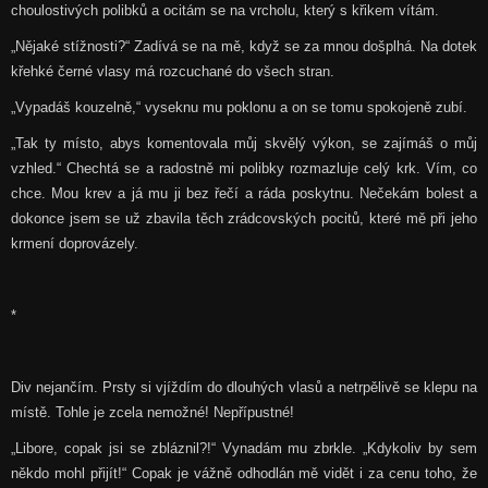
choulostivých polibků a ocitám se na vrcholu, který s křikem vítám.
„Nějaké stížnosti?“ Zadívá se na mě, když se za mnou došplhá. Na dotek
křehké černé vlasy má rozcuchané do všech stran.
„Vypadáš kouzelně,“ vyseknu mu poklonu a on se tomu spokojeně zubí.
„Tak ty místo, abys komentovala můj skvělý výkon, se zajímáš o můj
vzhled.“ Chechtá se a radostně mi polibky rozmazluje celý krk. Vím, co
chce. Mou krev a já mu ji bez řečí a ráda poskytnu. Nečekám bolest a
dokonce jsem se už zbavila těch zrádcovských pocitů, které mě při jeho
krmení doprovázely.
*
Div nejančím. Prsty si vjíždím do dlouhých vlasů a netrpělivě se klepu na
místě. Tohle je zcela nemožné! Nepřípustné!
„Libore, copak jsi se zbláznil?!“ Vynadám mu zbrkle. „Kdykoliv by sem
někdo mohl přijít!“ Copak je vážně odhodlán mě vidět i za cenu toho, že