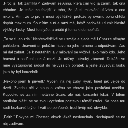
„Proč jsi tak zamlklá?“ Zadívám se Annu, která čím víc já zářím, tak ona
chřadne. Je stále zoufalejší z toho, že já si milování užívám a ona
nikoliv. Vím, že to pro ni musí být těžké, protože by svému bohu chtěla
dopřát maximum. Soucítím s ní a mrzí mě, když nedokážu tlumit hlasité
výkřiky lásky. Musí to slyšet a určitě jí to na klidu nepřidá.
„To se ti jen zdá.“ Nepřesvědčivě se usměje a sjede mě i Chazze němým
pohledem. Unaveně si položím hlavu na jeho rameno a odpočívám. Zas
mi dal zabrat. Je k neutahání a v milování se vyžívá jako málo kdo. Jeho
hravost a nadšení nezná mezí. Je něžný i divoký zároveň. Dokáže ve
mně vystupňovat radost do nejvyšších obrátek a ještě zvyšovat lásku
jako by byl kouzelník.
„Někoho jsem ti přivedl.“ Vycení na něj zuby Ryan, hned jak vejde do
dveří. Zvednu oči v sloup a začnu se chovat jako poslušná ovečka.
Kupodivu se za ním netáhne Suzie, ale náš koncertní lékař. V bílém
sterilním plášti se se svou vychrtlou postavou téměř ztrácí. Na nose mu
sedí bezbarvé brýle. Tváří se pohřebně, truchlivěji než obvykle.
„Faith.“ Pokyne mi Chester, abych lékaři naslouchala. Nechápavě se na
něj zadívám.