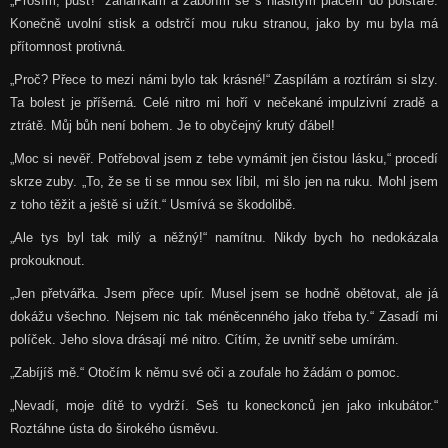
„Prosím, pusť!“ zanaříkám a zabořím se s hlasitým pláčem do polštáře.
Konečně uvolní stisk a odstrčí mou ruku stranou, jako by mu byla má
přítomnost protivná.
„Proč? Přece to mezi námi bylo tak krásné!“ Zaspílám a roztírám si slzy.
Ta bolest je příšerná. Celé nitro mi hoří v nečekané impulzivní zradě a
ztrátě. Můj bůh není bohem. Je to obyčejný krutý ďábel!
„Moc si nevěř. Potřeboval jsem z tebe vymámit jen čistou lásku,“ procedí
skrze zuby. „To, že se ti se mnou sex líbil, mi šlo jen na ruku. Mohl jsem
z toho těžit a ještě si užít.“ Usmívá se škodolibě.
„Ale tys byl tak milý a něžný!“ namítnu. Nikdy bych ho nedokázala
prokouknout.
„Jen přetvářka. Jsem přece upír. Musel jsem se hodně obětovat, ale já
dokážu všechno. Nejsem nic tak méněcenného jako třeba ty.“ Zasadí mi
políček. Jeho slova drásají mé nitro. Cítím, že uvnitř sebe umírám.
„Zabíjíš mě.“ Otočím k němu své oči a zoufale ho žádám o pomoc.
„Nevadí, moje dítě to vydrží. Seš tu koneckonců jen jako inkubátor.“
Roztáhne ústa do širokého úsměvu.