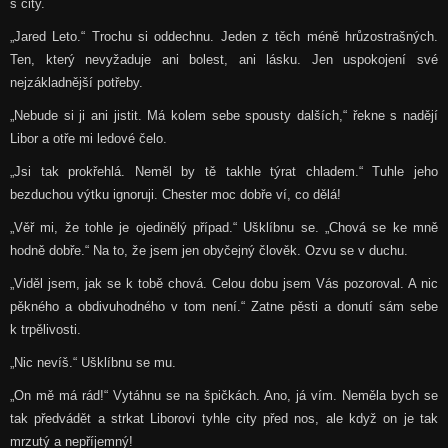
s city.
„Jared Leto.“ Trochu si oddechnu. Jeden z těch méně hrůzostrašných.
Ten, který nevyžaduje ani bolest, ani lásku. Jen uspokojení své
nejzákladnější potřeby.
„Nebude si ji ani jistit. Má kolem sebe spousty dalších,“ řekne s nadějí
Libor a otře mi ledové čelo.
„Jsi tak prokřehlá. Neměl by tě takhle týrat chladem.“ Tuhle jeho
bezduchou výtku ignoruji. Chester moc dobře ví, co dělá!
„Věř mi, že tohle je ojedinělý případ.“ Ušklíbnu se. „Chová se ke mně
hodně dobře.“ Na to, že jsem jen obyčejný člověk. Ozvu se v duchu.
„Viděl jsem, jak se k tobě chová. Celou dobu jsem Vás pozoroval. A nic
pěkného a obdivuhodného v tom není.“ Zatne pěsti a donutí sám sebe
k trpělivosti.
„Nic nevíš.“ Ušklíbnu se mu.
„On mě má rád!“ Vytáhnu se na špičkách. Ano, já vím. Neměla bych se
tak předvádět a strkat Liborovi tyhle city před nos, ale když on je tak
mrzutý a nepříjemný!