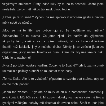
vzlykavým smíchem. Prsty jedné ruky by mi na to nestačili. Ještě jsem
neslyšela, že by měl někdo tak nezkrotnou touhu.
„Obtěžuje tě to snad?“ Vycení na mě špičáky v útočném gestu a přivine
mě k sobě do náruče.
„Moc se mi to líbí, ale uvědomuju si, že neděláme nic jiného.“
Zčervenám. Je to pravda. Co jsme zjistili, že patřím do výjimečné
skupinky těch, kteří si sex s upírem užívají, tak se tomu oddáváme
častěji než kdokoliv jiný z našeho druhu. Někdy je to zběsilá jízda za
orgasmem, jindy něžné lakotnické hraní, které mi zvyšuje krevní tlak.
Vždy je to nádherné!
„Prostě po tobě neustále toužím. Copak je to špatně?“ brblá, zatímco mě
rozmazluje polibky a snaží se mi dostat mezi nohy.
„To ne, lásko. Ale je to zvláštní,“ připustím a rozevřu svá stehna, aby se
do mě mohl ponořit.
„Jsem rád zvláštní.“ Blýskne se mu v očích a já zasténáním okomentuji
jeho konání. Můj bůh se činí. Mrazivými doteky rozmazluje celé mé tělo a
rychlými vláčnými pohyby mě dostává do svého nebe. Stačí mi pár jeho