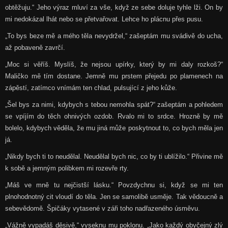
obtěžuju.“ Jeho výraz mluví za vše, když ze sebe doluje tyhle lži. On by
mi nedokázal lhát nebo se přetvařovat. Lehce ho plácnu přes pusu.
„To bys beze mě a mého těla nevydržel,“ zašeptám mu svádivě do ucha,
až pobaveně zavrčí.
„Moc si věříš. Myslíš, že nejsou upírky, který by mi daly rozkoš?“
Maličko mě tím dostane. Jemně mu prstem přejedu po plamenech na
zápěstí, zatímco vnímám ten chlad, pulsující z jeho kůže.
„Šel bys za nimi, kdybych s tebou nemohla spát?“ zašeptám a pohledem
se vpíjím do těch ohnivých ozdob. Rvalo mi to srdce. Hrozně by mě
bolelo, kdybych věděla, že mu jiná může poskytnout to, co bych měla jen
já.
„Nikdy bych ti to neudělal. Neudělal bych nic, co by ti ublížilo.“ Přivine mě
k sobě a jemným polibkem mi rozevře rty.
„Máš ve mně tu nejčistší lásku.“ Povzdychnu si, když se mi ten
plnohodnotný cit vloudí do těla. Jen se samolibě usměje. Tak vědoucně a
sebevědomě. Špičáky vytasené v záři toho nadřazeného úsměvu.
„Vážně vypadáš děsivě,“ vyseknu mu poklonu. „Jako každý obyčejný zlý