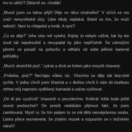
mu to ublíží? Zbláznil se, chudák!
„Musel jsem za tebou přijít! Děje se něco strašného!“ V očích se mu
zračí nemyslitelné slzy. Libor nikdy neplakal. Bránil se tím, že muži
nebrečí. Není to chlapské a tvrdé. A nyní?
„Co se děje?“ Jeho stav mě vyleká. Kdyby to nebylo vážné, tak by ten
osud tak nepokoušel a nevypadal by jako nepříčetně. Se zatnutými
pěstmi se posadí na pohovku a odháže od sebe péřové barevné
polštářky.
„Musíš okamžitě pryč,“ sykne a dívá se kolem jako smyslů zbavený.
„Proboha, proč?“ Nechápu vůbec nic. Všechno se děje tak bezcitně
rychle. V jednu chvíli jsem šťastná a v druhou chvíli k nám do tourbusu
vtrhne můj naprosto vyděšený kamarád a začne vyšilovat.
„On tě jen využívá!“ Unaveně si povzdechnu. Kolikrát tohle budu ještě
muset poslouchat? On prostě nedokáže přijmout fakt, že jsem
zamilovaná. Myslí si, že tím pádem to ze mě dělá nesvéprávnou osobu.
Láska přece neznamená, že ztratím mozek a rozpustím se v božském
náručí!