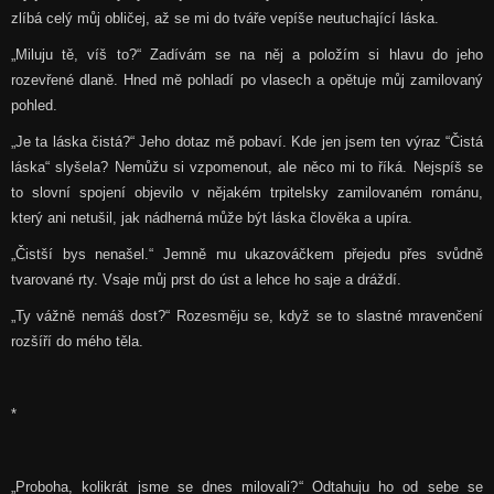
zlíbá celý můj obličej, až se mi do tváře vepíše neutuchající láska.
„Miluju tě, víš to?“ Zadívám se na něj a položím si hlavu do jeho
rozevřené dlaně. Hned mě pohladí po vlasech a opětuje můj zamilovaný
pohled.
„Je ta láska čistá?“ Jeho dotaz mě pobaví. Kde jen jsem ten výraz “Čistá
láska“ slyšela? Nemůžu si vzpomenout, ale něco mi to říká. Nejspíš se
to slovní spojení objevilo v nějakém trpitelsky zamilovaném románu,
který ani netušil, jak nádherná může být láska člověka a upíra.
„Čistší bys nenašel.“ Jemně mu ukazováčkem přejedu přes svůdně
tvarované rty. Vsaje můj prst do úst a lehce ho saje a dráždí.
„Ty vážně nemáš dost?“ Rozesměju se, když se to slastné mravenčení
rozšíří do mého těla.
*
„Proboha, kolikrát jsme se dnes milovali?“ Odtahuju ho od sebe se