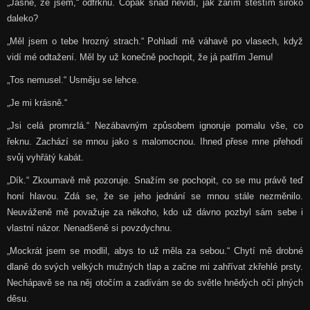
„Jasně, že jsem,“ odfrknu. Copak snad nevidí, jak zářím štěstím široko
daleko?
„Měl jsem o tebe hrozný strach.“ Pohladí mě váhavě po vlasech, když
vidí mé odtažení. Měl by už konečně pochopit, že já patřím Jemu!
„Tos nemusel.“ Usměju se lehce.
„Je mi krásně.“
„Jsi celá promrzlá.“ Nezábavným způsobem ignoruje pomalu vše, co
řeknu. Zachází se mnou jako s malomocnou. Ihned přese mne přehodí
svůj vyhřátý kabát.
„Dík.“ Zkoumavě mě pozoruje. Snažím se pochopit, co se mu právě teď
honí hlavou. Zdá se, že se jeho jednání se mnou stále nezměnilo.
Neuváženě mě považuje za někoho, kdo už dávno pozbyl sám sebe i
vlastní názor. Nenadšeně si povzdychnu.
„Mockrát jsem se modlil, abys to už měla za sebou.“ Chytí mě drobné
dlaně do svých velkých mužných tlap a začne mi zahřívat zkřehlé prsty.
Nechápavě se na něj otočím a zadívám se do světle hnědých očí plných
děsu.