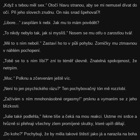
„Když s tebou měl sex.“ Otočí hlavu stranou, aby se mi nemusel dívat do
očí. Při jeho slovech zrudnu. On nás snad špehoval?!
„Libore...“ zaspílám k nebi. Jak mu to mám povědět?
„To nikdy nebylo tak, jak si myslíš.“ Nosem se mu otřu o zarostlou tvář.
„Mě to s ním nebolí.“ Zastaví ho to v půli pohybu. Zorničky mu ztmavnou
v náhlém pochopení.
„Tobě se to s ním líbí?“ zní to téměř úlevně. Znatelná spokojenost, že
netrpím.
„Moc.“ Polknu a zčervenám ještě víc.
„Není to jen psychického rázu?“ Ten pochybovačný tón mě rozzlobí.
„Zažívám s ním mnohonásobné orgasmy!“ prsknu a vymaním se z jeho
blízkosti.
„Julie také podlehla,“ řekne tiše a čeká na mou reakci. Ustrne mi srdce a
hrůzně si přehraji všechny zlem promíjené skutky, které upíři dělají.
„Do koho?“ Pochybuji, že by měla takové štěstí jako já a narazila na boha