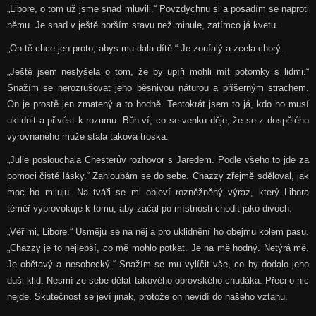
„Libore, o tom už jsme snad mluvili.“ Povzdychnu si a posadím se naproti
němu. Je snad v ještě horším stavu než minule, zatímco já kvetu.
„On tě chce jen proto, abys mu dala dítě.“ Je zoufalý a zcela chorý.
„Ještě jsem neslyšela o tom, že by upíři mohli mít potomky s lidmi.“
Snažím se nerozrušovat jeho běsnivou náturou a příšerným strachem.
On je prostě jen zmatený a to hodně. Tentokrát jsem to já, kdo ho musí
uklidnit a přivést k rozumu. Bůh ví, co se venku děje, že se z dospělého
vyrovnaného muže stala taková troska.
„Julie poslouchala Chesterův rozhovor s Jaredem. Podle všeho to jde za
pomoci čisté lásky.“ Zahloubám se do sebe. Chazzy zřejmě sděloval, jak
moc ho miluju. Na tváři se mi objeví rozněžněný výraz, který Libora
téměř vyprovokuje k tomu, aby začal po místnosti chodit jako divoch.
„Věř mi, Libore.“ Usměju se na něj a pro uklidnění ho obejmu kolem pasu.
„Chazzy je to nejlepší, co mě mohlo potkat. Je na mě hodný. Netýrá mě.
Je obětavý a nesobecký.“ Snažím se mu vylíčit vše, co by dodalo jeho
duši klid. Nesmí ze sebe dělat takového obrovského chudáka. Přeci o nic
nejde. Skutečnost se jeví jinak, protože on nevidí do našeho vztahu.