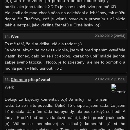
,o))) Jen Fire zemře při porodu a děťátko bude stejný
hazlík jako jeho tatínek XD To je zase ukolébavka pro mě XD
Ale jestli ode mne chceš něco na odlehčení a lehčí sny, tak můžu
doporučit FireStory, což je vtipná povídka a prozatím z ní nikdo
takhle netrpěl, jako většina čtenářů u Čisté lásky ,o))
Weri
23.02.2012 [20:54]
34.
To mě těší, že ti ta délka udělala radost ;-)
Já včera, abych se trošku uklidnila, jsem si před spaním vytvářela
vlastní konec, dalo by se říct epilog, kterak to upíří mláďě jednou
zabije svého tatíčka... Nooo, je to ztřeštěný, ale mě to pomohlo a
mohla jsem v klidu usnout... :-D
Chensie
přispěvatel
23.02.2012 [13:23]
33.
Weri:
Děkuju za báječný komentář. :o)) Já miluji ironii a jsem
ráda, že se mi to povedlo. Úplně Tě chápu a jsem ráda, že jsem
Tě dostala. Já mám ráda happyendy, ale pouze když se hodí. A
tady... Prostě buďme i ve fantazii reální, tady to prostě jinak nešlo
,o) Vůbec se neomlouvej za dlouhý komentář, já si ho
vychutnávala a dokázala s Tebou soucítit, protože z většiny