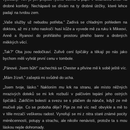
drobné konfety. Nechápavě se dívám na ty drobné útržky, které lehce
padají na tvrdou zem.
„Vaše služby už nebudou potřeba.“ Zadívá se chladným pohledem na
doktora, až mi z toho naskočí husí kůže a vyvede mě za ruku k Mikeovi,
Anně a Ryanovi do prohřátého prostoru plného barev a drobných
měkkých věcí.
„Tak?“ Oba jsou nedočkaví. Zuřivě cení špičáky a těkají po nás jako
bychom měli vyhrát první cenu v tombole.
„Pánové. Jsem bůh!“ zachechtá se Chester a přivine mě k sobě ještě víc.
„Mám žízeň,“ zašeptá mi svůdně do ucha.
„Jsem tvoje, lásko.“ Nakloním mu krk na stranu, ale místo něžných
mrazivých doteků se mi krk rozbuší v palčivém tepání jeho ostrých
špičáků. Zakřičím bolestí a svezu se s pláčem do náruče, když ze mě
mučivě pije. Co se proboha děje? Pije ze mě víc než obvykle a mě to
v těle mrzačí veškerou radost. Vynořují se mi z nitra staré známé pocity
méněcennosti, potupy a strachu, ale nikoliv nenávisti, protože ta s mou
láskou nejde dohromady.