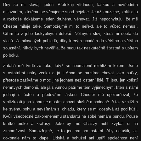
Dny se mi slévají jeden. Přetékají vlídností, láskou a nevšedním
milováním, kterému se věnujeme snad nejvíce. Je až kouzelné, kolik citu
a rozkoše dokážeme jeden druhému věnovat. Již nepochybuju, že mě
Chester miluje také. Samozřejmě mi to neřekl, ale to vůbec nemusí.
Cítím to z jeho láskyplných doteků. Něžných slov, která mi šeptá do
vlasů. Zamilovaných pohledů, díky kterým upadám do většího a většího
souznění. Nikdy bych nevěřila, že budu tak neskutečně šťastná s upírem
po boku.
Zatahá mě tvrdě za ruku, když se neomaleně rozhlížím kolem. Jsme
s ostatními upíry venku a já i Anna se musíme chovat jako puťky,
přestože zažíváme o moc jiné jednání než ostatní lidé. Ti jsou jen kořistí
nemrtvých démonů, ale já s Annou patříme těm výjimečným, kteří s námi
jednají s úctou a především láskou. Chester mě upozorňoval, že
v blízkosti jeho klanu se musím chovat slušně a poddaně. A tak vzhlížím
ke svému bohu a nevšímám si chladu, který se mi dostává až pod kůži.
Kvůli všeobecně zakořeněnému standartu na sobě nemám bundu. Pouze
krátké tričko a kraťasy. Jako by mě Chazzy nutil zvykat si na
zimomřivost. Samozřejmě, je to jen hra pro ostatní. Aby netušili, jak
dokonale nám to klape. Lidská a bohužel ani upíří společnost není