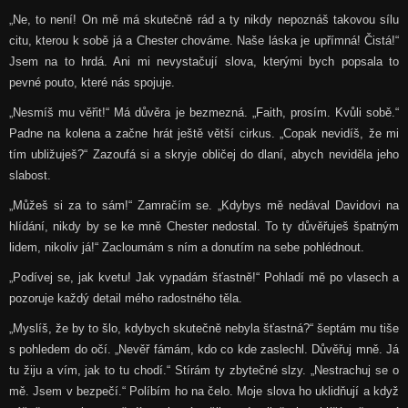
„Ne, to není! On mě má skutečně rád a ty nikdy nepoznáš takovou sílu
citu, kterou k sobě já a Chester chováme. Naše láska je upřímná! Čistá!“
Jsem na to hrdá. Ani mi nevystačují slova, kterými bych popsala to
pevné pouto, které nás spojuje.
„Nesmíš mu věřit!“ Má důvěra je bezmezná. „Faith, prosím. Kvůli sobě.“
Padne na kolena a začne hrát ještě větší cirkus. „Copak nevidíš, že mi
tím ubližuješ?“ Zazoufá si a skryje obličej do dlaní, abych neviděla jeho
slabost.
„Můžeš si za to sám!“ Zamračím se. „Kdybys mě nedával Davidovi na
hlídání, nikdy by se ke mně Chester nedostal. To ty důvěřuješ špatným
lidem, nikoliv já!“ Zacloumám s ním a donutím na sebe pohlédnout.
„Podívej se, jak kvetu! Jak vypadám šťastně!“ Pohladí mě po vlasech a
pozoruje každý detail mého radostného těla.
„Myslíš, že by to šlo, kdybych skutečně nebyla šťastná?“ šeptám mu tiše
s pohledem do očí. „Nevěř fámám, kdo co kde zaslechl. Důvěřuj mně. Já
tu žiju a vím, jak to tu chodí.“ Stírám ty zbytečné slzy. „Nestrachuj se o
mě. Jsem v bezpečí.“ Políbím ho na čelo. Moje slova ho uklidňují a když