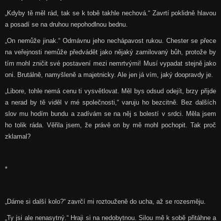
„Kdyby tě měl rád, tak se k tobě takhle nechová.“ Zavrtí poklidně hlavou
a posadí se na druhou nepohodlnou bednu.
„On nemůže jinak.“ Odmávnu jeho nechápavost rukou. Chester se přece
na veřejnosti nemůže předvádět jako nějaký zamilovaný bůh, protože by
tím mohl zničit své postavení mezi nemrtvými! Musí vypadat stejně jako
oni. Brutálně, namyšleně a majetnicky. Ale jen já vím, jaký doopravdy je.
„Libore, tohle nemá cenu ti vysvětlovat. Měl bys odsud odejít, brzy přijde
a nerad by tě viděl v mé společnosti,“ varuju ho bezcitně. Bez dalších
slov mu hodím bundu a zadívám se na něj s bolestí v srdci. Měla jsem
ho tolik ráda. Věřila jsem, že právě on by mě mohl pochopit. Tak proč
zklamal?
*
„Dáme si další kolo?“ zavrčí mi roztouženě do ucha, až se rozesměju.
„Ty jsi ale nenasytný.“ Hraji si na nedobytnou. Silou mě k sobě přitáhne a