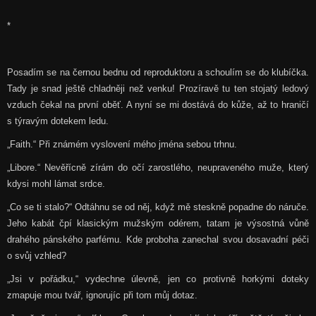
*
Posadím se na černou bednu od reproduktoru a schoulím se do klubíčka.
Tady je snad ještě chladněji než venku! Prozíravě tu ten stojatý ledový
vzduch čekal na první oběť. A nyní se mi dostává do kůže, až to hraničí
s týravým dotekem ledu.
„Faith.“ Při známém vyslovení mého jména sebou trhnu.
„Libore.“ Nevěřícně zírám do očí zarostlého, neupraveného muže, který
kdysi mohl lámat srdce.
„Co se ti stalo?“ Odtáhnu se od něj, když mě steskně popadne do náruče.
Jeho kabát čpí klasickým mužským odérem, tatam je výsostná vůně
drahého pánského parfému. Kde proboha zanechal svou dosavadní péči
o svůj vzhled?
„Jsi v pořádku,“ vydechne úlevně, jen co protivně horkými doteky
zmapuje mou tvář, ignorujíc při tom můj dotaz.