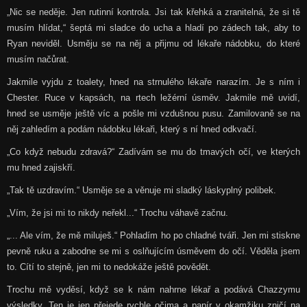
„Nic se neděje. Jen rutinní kontrola. Jsi tak křehká a zranitelná, že si tě
musím hlídat,“ šeptá mi sladce do ucha a hladí po zádech tak, aby to
Ryan neviděl. Usměju se na něj a přijmu od lékaře nádobku, do které
musím načůrat.
Jakmile vyjdu z toalety, hned na strnulého lékaře narazím. Je s ním i
Chester. Ruce v kapsách, na rtech ležérní úsměv. Jakmile mě uvidí,
hned se usměje ještě víc a pošle mi vzdušnou pusu. Zamilovaně se na
něj zahledím a podám nádobku lékaři, který s ní hned odkvačí.
„Co když nebudu zdravá?“ Zadívám se mu do tmavých očí, ve kterých
mu hned zajiskří.
„Tak tě uzdravím.“ Usměje se a věnuje mi sladký láskyplný polibek.
„Vím, že jsi mi to nikdy neřekl...“ Trochu váhavě začnu.
„... Ale vím, že mě miluješ.“ Pohladím ho po chladné tváři. Jen mi stiskne
pevně ruku a zabodne se mi s oslňujícím úsměvem do očí. Věděla jsem
to. Cítí to stejně, jen mi to nedokáže ještě povědět.
Trochu mě vyděsí, když se k nám nahrne lékař a podává Chazzymu
výsledky. Ten je jen přejede rychle očima a papír v okamžiku zničí na