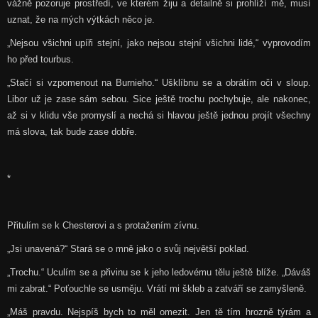
vážně pozoruje prostředí, ve kterém žiju a detailně si prohlíží mě, musí
uznat, že na mých výtkách něco je.
„Nejsou všichni upíři stejní, jako nejsou stejní všichni lidé,“ vyprovodím
ho před tourbus.
„Stačí si vzpomenout na Burnieho.“ Ušklíbnu se a obrátím oči v sloup.
Libor už je zase sám sebou. Sice ještě trochu pochybuje, ale nakonec,
až si v klidu vše promyslí a nechá si hlavou ještě jednou projít všechny
má slova, tak bude zase dobře.
*
Přitulím se k Chesterovi a s protažením zívnu.
„Jsi unavená?“ Stará se o mně jako o svůj největší poklad.
„Trochu.“ Uculím se a přivinu se k jeho ledovému tělu ještě blíže. „Dáváš
mi zabrat.“ Poťouchle se usměju. Vrátí mi škleb a zatváří se zamyšleně.
„Máš pravdu. Nejspíš bych to měl omezit. Jen tě tím hrozně týrám a