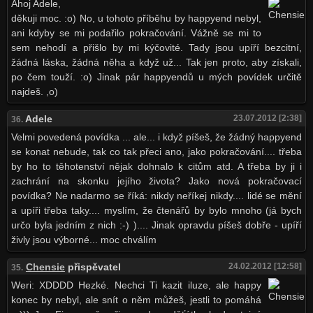
Ahoj Adele,
děkuji moc. :o) No, u tohoto příběhu by happyend nebyl,
ani kdyby se mi podařilo pokračování. Vážně se mi to
sem nehodí a přišlo by mi kýčovité. Tady jsou upíří bezcitní,
žádná láska, žádná něha a když už... Tak jen proto, aby získali,
po čem touží. :o) Jinak pár happyendů u mých povídek určitě
najdeš. ,o)
Adele
23.07.2012 [2:38]
36.
Velmi povedená povídka ... ale... i když píšeš, že žádný happyend
se konat nebude, tak co tak přeci ano, jako pokračování.... třeba
by ho to těhotenství nějak dohnalo k citům atd. A třeba by ji i
zachrání na skonku jejího života? Jako nová pokračovací
povídka? Ne nadarmo se říká: nikdy neříkej nikdy.... lidé se mění
a upíři třeba taky.... myslím, že čtenářů by bylo mnoho (já bych
určo byla jedním z nich :-) ).... Jinak opravdu píšeš dobře - upíří
živly jsou výborné... moc chválím
Chensie
přispěvatel
24.02.2012 [12:58]
35.
Weri: XDDDD Hezké. Nechci Ti kazit iluze, ale happy
konec by nebyl, ale snít o něm můžeš, jestli to pomáhá