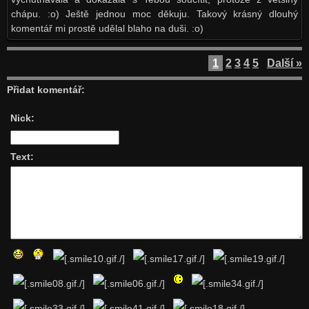
chápu. :o) Ještě jednou moc děkuju. Takový krásný dlouhý
komentář mi prostě udělal blaho na duši. :o)
1
2
3
4
5
Další »
Přidat komentář:
Nick:
Text: