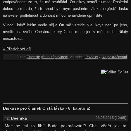
zodpovědnost za to, že mě neuhlídal. On nikdy neměl tu moc. Poslední
dobou se mi zdá, že to snad bylo mým posláním. Získat nejčistší lásku
na světě, podlehnout a donosit mnou nenáviděné upíří dítě.
V noci, když ležím vedle něj a On mě vztekle bije, když není po jeho,
myslím na svého Chestera, který žil se mnou jen v mém srdci. Nikdy
neexistoval.
« Předchozí díl
Autor:
Chensie
(
Shrnutí povídek
), v rubrice:
Povídky
»
Na pokračování
Sdílet
Diskuse pro článek Čistá láska - 8. kapitola:
Deenika
03.05.2015 [12:05]
42.
Moc se mi to líbí! Bude pokračování? Chci vědět jak to