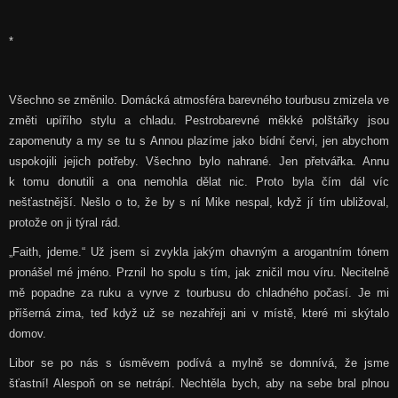
*
Všechno se změnilo. Domácká atmosféra barevného tourbusu zmizela ve
změti upířího stylu a chladu. Pestrobarevné měkké polštářky jsou
zapomenuty a my se tu s Annou plazíme jako bídní červi, jen abychom
uspokojili jejich potřeby. Všechno bylo nahrané. Jen přetvářka. Annu
k tomu donutili a ona nemohla dělat nic. Proto byla čím dál víc
nešťastnější. Nešlo o to, že by s ní Mike nespal, když jí tím ubližoval,
protože on ji týral rád.
„Faith, jdeme.“ Už jsem si zvykla jakým ohavným a arogantním tónem
pronášel mé jméno. Prznil ho spolu s tím, jak zničil mou víru. Necitelně
mě popadne za ruku a vyrve z tourbusu do chladného počasí. Je mi
příšerná zima, teď když už se nezahřeji ani v místě, které mi skýtalo
domov.
Libor se po nás s úsměvem podívá a mylně se domnívá, že jsme
šťastní! Alespoň on se netrápí. Nechtěla bych, aby na sebe bral plnou