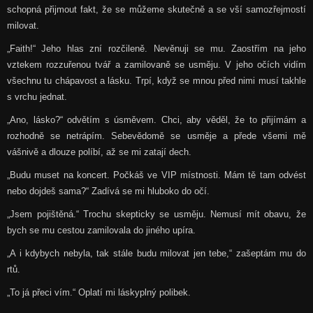
schopná přijmout fakt, že se můžeme skutečně a se vší samozřejmostí
milovat.
„Faith!“ Jeho hlas zní rozčileně. Nevěnuji se mu. Zaostřím na jeho
vztekem rozzuřenou tvář a zamilovaně se usměju. V jeho očích vidím
všechnu tu chápavost a lásku. Trpí, když se mnou před nimi musí takhle
s vrchu jednat.
„Ano, lásko?“ odvětím s úsměvem. Chci, aby věděl, že to přijímám a
rozhodně se netrápím. Sebevědomě se usměje a přede všemi mě
vášnivě a dlouze políbí, až se mi zatají dech.
„Budu muset na koncert. Počkáš ve VIP místnosti. Mám tě tam odvést
nebo dojdeš sama?“ Zadívá se mi hluboko do očí.
„Jsem pojištěná.“ Trochu skepticky se usměju. Nemusí mít obavu, že
bych se mu cestou zamilovala do jiného upíra.
„A i kdybych nebyla, tak stále budu milovat jen tebe,“ zašeptám mu do
rtů.
„To já přeci vím.“ Oplatí mi láskyplný polibek.