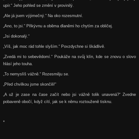
upír.“ Jeho pohled se změní v provinilý.
„Ale já jsem výjimečný.“ Na oko rozesmutní.
„Ano, to jsi.“ Přikývnu a oběma dlaněmi ho chytím za obličej.
„Jsi dokonalý.“
„Víš, jak moc rád tohle slyším.“ Povzdychne si škádlivě.
„Zvedá mi to sebevědomí.“ Poukáže na svůj klín, kde se znovu o slovo
hlásí jeho touha.
„To nemyslíš vážně.“ Rozesměju se.
„Před chvilkou jsme skončili!“
„A už je zase na čase začít nebo jsi vážně tolik unavená?“ Zvedne
pobaveně obočí, když cítí, jak se k němu roztouženě tisknu.
*