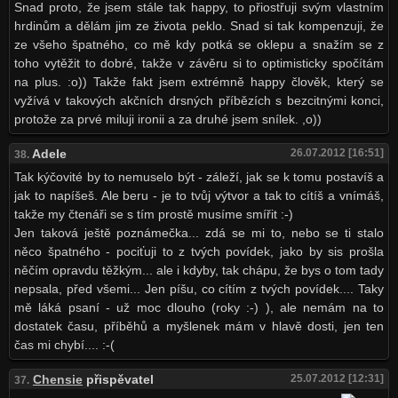
Snad proto, že jsem stále tak happy, to přiostřuji svým vlastním
hrdinům a dělám jim ze života peklo. Snad si tak kompenzuji, že
ze všeho špatného, co mě kdy potká se oklepu a snažím se z
toho vytěžit to dobré, takže v závěru si to optimisticky spočítám
na plus. :o)) Takže fakt jsem extrémně happy člověk, který se
vyžívá v takových akčních drsných příbězích s bezcitnými konci,
protože za prvé miluji ironii a za druhé jsem snílek. ,o))
Adele
26.07.2012 [16:51]
38.
Tak kýčovité by to nemuselo být - záleží, jak se k tomu postavíš a
jak to napíšeš. Ale beru - je to tvůj výtvor a tak to cítíš a vnímáš,
takže my čtenáři se s tím prostě musíme smířit :-)
Jen taková ještě poznámečka... zdá se mi to, nebo se ti stalo
něco špatného - pociťuji to z tvých povídek, jako by sis prošla
něčím opravdu těžkým... ale i kdyby, tak chápu, že bys o tom tady
nepsala, před všemi... Jen píšu, co cítím z tvých povídek.... Taky
mě láká psaní - už moc dlouho (roky :-) ), ale nemám na to
dostatek času, příběhů a myšlenek mám v hlavě dosti, jen ten
čas mi chybí.... :-(
Chensie
přispěvatel
25.07.2012 [12:31]
37.