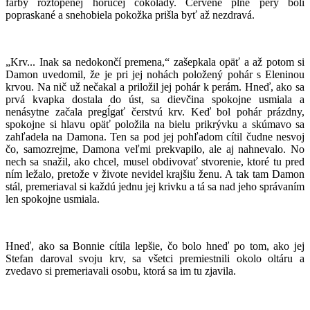
farby roztopenej horúcej čokolády. Červené plné pery boli
popraskané a snehobiela pokožka prišla byť až nezdravá.
„Krv... Inak sa nedokončí premena,“ zašepkala opäť a až potom si
Damon uvedomil, že je pri jej nohách položený pohár s Eleninou
krvou. Na nič už nečakal a priložil jej pohár k perám. Hneď, ako sa
prvá kvapka dostala do úst, sa dievčina spokojne usmiala a
nenásytne začala pregĺgať čerstvú krv. Keď bol pohár prázdny,
spokojne si hlavu opäť položila na bielu prikrývku a skúmavo sa
zahľadela na Damona. Ten sa pod jej pohľadom cítil čudne nesvoj
čo, samozrejme, Damona veľmi prekvapilo, ale aj nahnevalo. No
nech sa snažil, ako chcel, musel obdivovať stvorenie, ktoré tu pred
ním ležalo, pretože v živote nevidel krajšiu ženu. A tak tam Damon
stál, premeriaval si každú jednu jej krivku a tá sa nad jeho správaním
len spokojne usmiala.
Hneď, ako sa Bonnie cítila lepšie, čo bolo hneď po tom, ako jej
Stefan daroval svoju krv, sa všetci premiestnili okolo oltáru a
zvedavo si premeriavali osobu, ktorá sa im tu zjavila.