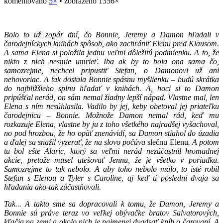
komentováno
5×
• zobrazeno 1356×
Bolo to už zopár dní, čo Bonnie, Jeremy a Damon hľadali v
čarodejníckych knihách spôsob, ako zachrániť Elenu pred Klausom.
A sama Elena si položila jednu veľmi dôležitú podmienku. A to, že
nikto z nich nesmie umrieť. Iba ak by to bola ona sama čo,
samozrejme, nechcel pripustiť Stefan, o Damonovi už ani
nehovoriac. A tak dostala Bonnie spásnu myšlienku – budú skrátka
do najbližšieho splnu hľadať v knihách. A, hoci si to Damon
pripúšťal nerád, on sám nemal žiadny lepší nápad. Vlastne mal, len
Elena s ním nesúhlasila. Vadilo by jej, keby obetoval jej priateľku
čarodejnicu – Bonnie. Možnože Damon nemal rád, keď mu
rozkazuje Elena, vlastne by ju z toho všetkého najradšej vyšachoval,
no pod hrozbou, že ho opäť znenávidí, sa Damon stiahol do úzadia
a ďalej sa snažil vyzerať, že na slovo počúva
slečnu Elenu
. A potom
tu bol ešte Alaric, ktorý sa veľmi nerád nezúčastnil hromadnej
akcie, pretože musel utešovať Jennu, že je všetko v poriadku.
Samozrejme to tak nebolo. A aby toho nebolo málo, to isté robil
Stefan s Elenou a Tyler s Caroline, aj keď tí poslední dvaja sa
hľadania ako-tak zúčastňovali.
Tak... A takto sme sa dopracovali k tomu, že Damon, Jeremy a
Bonnie sú práve teraz vo veľkej obývačke bratov Salvatorových,
kľačia na zemi a okolo nich je najmenej dvadsať kníh o čarovaní. A