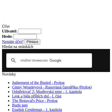
Účet
Uživatel:
Heslo:
Nemáte účet?
Hledat na stránkách
Novinky
Judgement of the Buried - Prolog
Ginny Weasleyová - Rusovlasá čarodějka (Prolog)
Odstřelovač 2: Mudlovská mise - 1. kapitola
Lesk a bída příštích dní - I. část
The Betrayal's Price - Prolog
Budu tam
English Gentleman - 1. kapitola