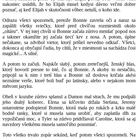
nakoniec usúdili, že ho Elijah musel kedysi dávno veľmi dobre
poznať, aj keď Elijah v skutočnosti vôbec netuší, o koho ide.
Odrazu všetci spozorneli, pretože Bonnie zavrela oči a naraz sa
zapálili všetky sviečky, ktoré pred chvíľou rozmiestnili okolo
„oltáru“. V tej istej chvíli si Bonnie začala zúrivo mrmlať popod nos
a takmer okamžite jej začala tiecť krv z nosa. A potom, úplne
nečakane, sa zdvihol vietor, ktorý prišiel nevedno odkiaľ. Všetci,
dokonca aj obyčajní ľudia, by cítili, že v miestnosti sa nachádza čosi
magické... A silné.
A potom to začuli. Najskôr slabý, potom zreteľnejší, ženský hlas,
ktorý hovoril presne to isté, čo aj Bonnie. A akoby to nestačilo,
pripojil sa k nim i tretí hlas a Bonnie už doslova kričala akési
neznáme verše, ktoré boli buď po latinsky, alebo v nejakom inom
mŕtvom jazyku.
Oheň v kozube zúrivo splanul a Damon mal strach, že mu podpáli
jeho drahý koberec. Elena sa kŕčovito držala Stefana, Jeremy
ustarostene podopieral Bonnie, ktorá mala po rukách a krku malé
bodné ranky, ktoré si musela sama urobiť, aby zaplatila dlh za
vypožičanú moc, a Tyler sa zúrivo pridržiaval Caroline, ktorá sa aj
navzdory všetkému musela samoľúbo pousmiať.
Toto všetko trvalo zopár sekúnd, keď potom všetci spozorneli. Na