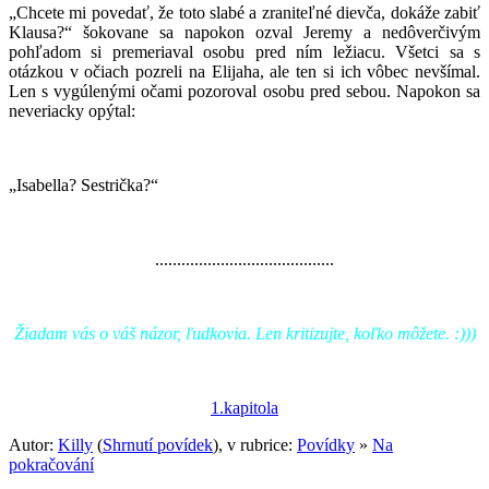
„Chcete mi povedať, že toto slabé a zraniteľné dievča, dokáže zabiť
Klausa?“ šokovane sa napokon ozval Jeremy a nedôverčivým
pohľadom si premeriaval osobu pred ním ležiacu. Všetci sa s
otázkou v očiach pozreli na Elijaha, ale ten si ich vôbec nevšímal.
Len s vygúlenými očami pozoroval osobu pred sebou. Napokon sa
neveriacky opýtal:
„Isabella? Sestrička?“
.........................................
Žiadam vás o váš názor, ľudkovia. Len kritizujte, koľko môžete. :)))
1.kapitola
Autor:
Killy
(
Shrnutí povídek
), v rubrice:
Povídky
»
Na
pokračování