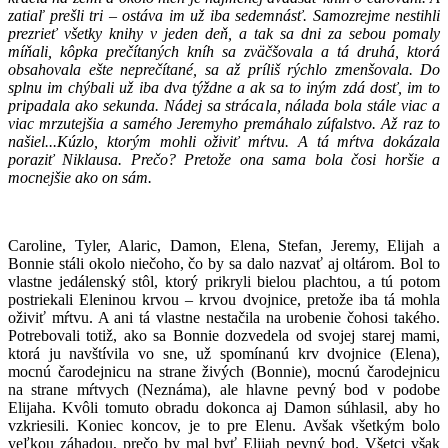
zatiaľ prešli tri – ostáva im už iba sedemnásť. Samozrejme nestihli
prezrieť všetky knihy v jeden deň, a tak sa dni za sebou pomaly
míňali, kôpka prečítaných kníh sa zväčšovala a tá druhá, ktorá
obsahovala ešte neprečítané, sa až príliš rýchlo zmenšovala. Do
splnu im chýbali už iba dva týždne a ak sa to iným zdá dosť, im to
pripadala ako sekunda. Nádej sa strácala, nálada bola stále viac a
viac mrzutejšia a samého Jeremyho premáhalo zúfalstvo. Až raz to
našiel...Kúzlo, ktorým mohli oživiť mŕtvu. A tá mŕtva dokázala
poraziť Niklausa. Prečo? Pretože ona sama bola čosi horšie a
mocnejšie ako on sám.
Caroline, Tyler, Alaric, Damon, Elena, Stefan, Jeremy, Elijah a
Bonnie stáli okolo niečoho, čo by sa dalo nazvať aj oltárom. Bol to
vlastne jedálenský stôl, ktorý prikryli bielou plachtou, a tú potom
postriekali Eleninou krvou – krvou dvojnice, pretože iba tá mohla
oživiť mŕtvu. A ani tá vlastne nestačila na urobenie čohosi takého.
Potrebovali totiž, ako sa Bonnie dozvedela od svojej starej mami,
ktorá ju navštívila vo sne, už spomínanú krv dvojnice (Elena),
mocnú čarodejnicu na strane živých (Bonnie), mocnú čarodejnicu
na strane mŕtvych (Neznáma), ale hlavne pevný bod v podobe
Elijaha. Kvôli tomuto obradu dokonca aj Damon súhlasil, aby ho
vzkriesili. Koniec koncov, je to pre Elenu. Avšak všetkým bolo
veľkou záhadou, prečo by mal byť Elijah pevný bod. Všetci však