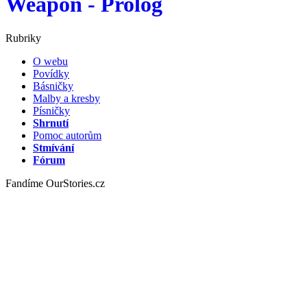
Weapon - Prológ
Rubriky
O webu
Povídky
Básničky
Malby a kresby
Písničky
Shrnutí
Pomoc autorům
Stmívání
Fórum
Fandíme OurStories.cz