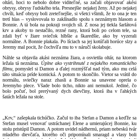
oltári, hoci to nebolo dobre viditeľné, sa začali objavovať akési
obrysy, obrysy ľudského tela. Presnejšie nejakej ženy. Až po nejakej
chvíli, keď obrysy boli zreteľnejšie, si všetci všimli, že to ona je ten
tretí hlas – vyslovovala to zaklínadlo spolu s neznámym hlasom a
Bonnie. A tá bola na pokraji svojich síl. Z nosa jej tiekla šarlátová
krv a akoby to nestačilo, rezné rany, ktorá boli po celom tele, sa
zdali byť v žiare sviečok hlbšie a škaredšie, ako by vyzerali
normálne. A Bonnie plakala. Po líciach sa jej kotúľali horúce slzy a
Jeremy mal pocit, že čochvíľa mu to v náručí skolabuje.
Náhle sa objavila akási neznáma žiara, a osvietila oltár, na ktorom
ležala tá neznáma.
Úplne ako vystrihnuté z nejakého romantického
filmu,
pomyslel si Damon a ďalej rozmýšľal nad tým, ako mu celá
táto situácia príde komická. A potom to skončilo. Vietor sa vrátil do
normálu, sviečky naraz zhasli a Bonnie sa unavene oprela o
Jeremyho plece. Všade bolo ticho, nikto ani nemukol. Jediné, čo
bolo počuť, bol prerývaný dych dievčiny, ktorá iba v ľahkých
šatách ležala na stole.
„Krv,“ zašepkala tichúčko. Začul to iba Stefan a Damon a keďže sa
Stefan musel venovať ustráchanej Elene a umierajúcej Bonnie, ku
stolu pristúpil Damon. A potom uvidel nádhernú, priam nebeskú tvár
mladého dievčaťa, ktorého oči pripomínali smaragd a vlasy boli