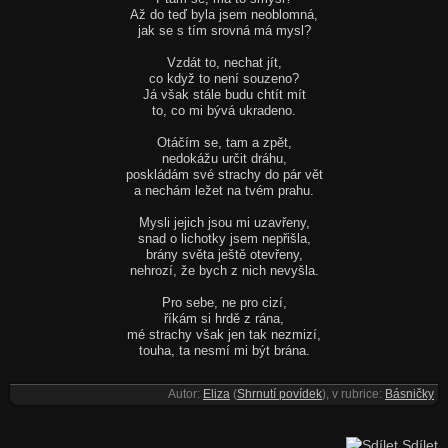
Až do teď byla jsem neoblomná,
jak se s tím srovná má mysl?
Vzdát to, nechat jít,
co když to není souzeno?
Já však stále budu chtít mít
to, co mi bývá ukradeno.
Otáčím se, tam a zpět,
nedokážu určit dráhu,
poskládám své strachy do pár vět
a nechám ležet na tvém prahu.
Mysli jejich jsou mi uzavřeny,
snad o lichotky jsem nepřišla,
brány světa ještě otevřeny,
nehrozí, že bych z nich nevyšla.
Pro sebe, ne pro cizí,
říkám si hrdě z rána,
mé strachy však jen tak nezmizí,
touha, ta nesmí mi být brána.
Autor:
Eliza
(
Shrnutí povídek
), v rubrice:
Básničky
Sdílet