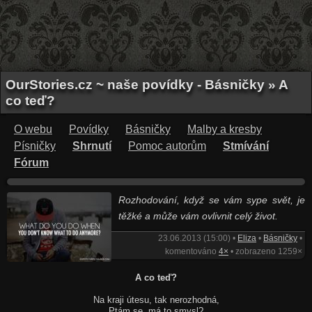
OurStories.cz ~ naše povídky - Básničky » A
co teď?
O webu
Povídky
Básničky
Malby a kresby
Písničky
Shrnutí
Pomoc autorům
Stmívání
Fórum
Rozhodování, když se vám sype svět, je
těžké a může vám ovlivnit celý život.
23.06.2013 (15:00) •
Eliza
•
Básničky
•
komentováno
4×
• zobrazeno 1259×
A co teď?
Na kraji útesu, tak nerozhodná,
Ptám se, má to smysl?