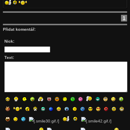
1
Přidat komentář:
Nick:
Text: