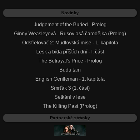
Novinky
Judgement of the Buried - Prolog
Ginny Weasleyová - Rusovlasá čarodějka (Prolog)
Odstřelovač 2: Mudlovská mise - 1. kapitola
Lesk a bída příštích dní - I. část
The Betrayal's Price - Prolog
Budu tam
English Gentleman - 1. kapitola
Smrťák 3 (1. část)
Setkání v lese
The Killing Past (Prolog)
Partnerské stránky