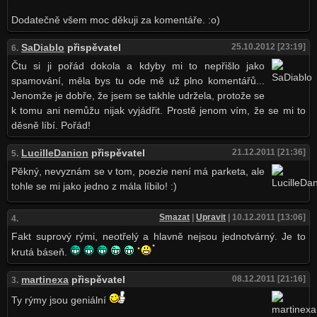
Dodatečně všem moc děkuji za komentáře. :o)
SaDiablo
přispěvatel
25.10.2012 [23:19]
6.
Čtu si ji pořád dokola a kdyby mi to nepřišlo jako
spamování, měla bys tu ode mě už plno komentářů...
Jenomže je dobře, že jsem se takhle udržela, protože se
k tomu ani nemůžu nijak vyjádřit. Prostě jenom vím, že se mi to
děsně líbí. Pořád!
LucilleDanion
přispěvatel
21.12.2011 [21:36]
5.
Pěkný, nevyznám se v tom, poezie není má parketa, ale
tohle se mi jako jedno z mála líbilo! :)
Smazat
|
Upravit
| 10.12.2011 [13:06]
4.
Fakt suprový rými, neotřelý a hlavně nejsou jednotvárný. Je to
krutá báseň.
martinexa
přispěvatel
08.12.2011 [21:16]
3.
Ty rýmy jsou geniální