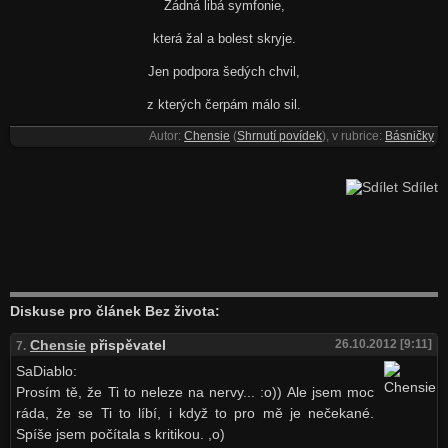
Žádná libá symfonie,
která žal a bolest skryje.
Jen podpora šedých chvil,
z kterých čerpám málo sil.
Autor:
Chensie
(
Shrnutí povídek
), v rubrice:
Básničky
Sdílet
Diskuse pro článek Bez života:
Chensie
přispěvatel
26.10.2012 [9:11]
7.
SaDiablo:
Prosím tě, že Ti to neleze na nervy... :o)) Ale jsem moc
ráda, že se Ti to líbí, i když to pro mě je nečekané.
Spíše jsem počítala s kritikou. ,o)