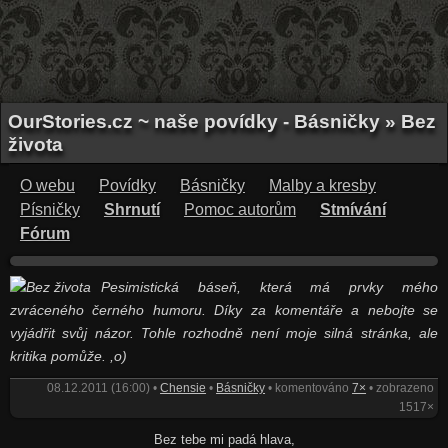
OurStories.cz ~ naše povídky - Básničky » Bez
života
O webu
Povídky
Básničky
Malby a kresby
Písničky
Shrnutí
Pomoc autorům
Stmívání
Fórum
Pesimistická báseň, která má prvky mého
zvráceného černého humoru. Díky za komentáře a nebojte se
vyjádřit svůj názor. Tohle rozhodně není moje silná stránka, ale
kritika pomůže. ,o)
08.12.2011 (16:00) •
Chensie
•
Básničky
• komentováno
7×
• zobrazeno
1517×
Bez tebe mi padá hlava,