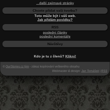
...další zajímavé stránky
Chcete přidat vaši tvorbu?
Toto může být i váš web.
Jak přidám povídku?
RSS
poslední články
poslední komentáře
Návštěvy
Kdo je tu z členů?
Klikni!
©
OurStories.cz tým
- zákaz kopírování veškerého obsahu
Webmaster & design:
Jan Tomášek
|
RSS