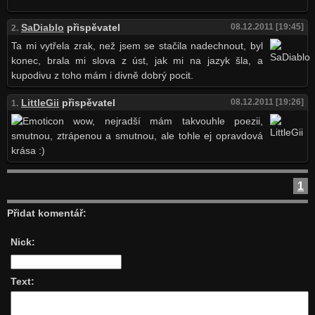
SaDiablo
přispěvatel
08.12.2011 [19:45]
2.
Ta mi vytřela zrak, než jsem se stačila nadechnout, byl
konec, brala mi slova z úst, jak mi na jazyk šla, a
kupodivu z toho mám i divně dobrý pocit.
LittleGii
přispěvatel
08.12.2011 [19:26]
1.
wow, nejradší mám takvouhle poezii,
smutnou, ztrápenou a smutnou, ale tohle ej opravdová
krása :)
1
Přidat komentář:
Nick:
Text: