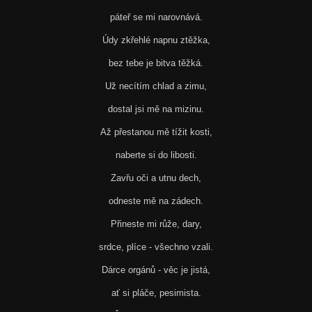
páteř se mi narovnává.
Údy zkřehlé napnu ztěžka,
bez tebe je bitva těžká.
Už necítím chlad a zimu,
dostal jsi mě na mizinu.
Až přestanou mě tížit kosti,
naberte si do libosti.
Zavřu oči a utnu dech,
odneste mě na zádech.
Přineste mi růže, dary,
srdce, plíce - všechno vzali.
Dárce orgánů - věc je jistá,
ať si pláče, pesimista.