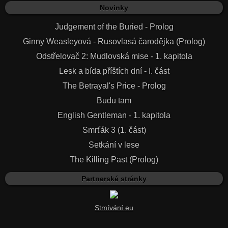
Novinky
Judgement of the Buried - Prolog
Ginny Weasleyová - Rusovlasá čarodějka (Prolog)
Odstřelovač 2: Mudlovská mise - 1. kapitola
Lesk a bída příštích dní - I. část
The Betrayal's Price - Prolog
Budu tam
English Gentleman - 1. kapitola
Smrťák 3 (1. část)
Setkání v lese
The Killing Past (Prolog)
Partnerské stránky
Stmívání.eu