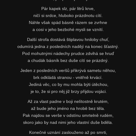
Pár kapek slz, pár litrů krve,
ničí si srdce, hluboko prázdnotu cítí.
Náhle však spád básně rázem se zvrhne
a cosi v jeho bezbohé mysli se vznítí.
Další strofa dostává štiplavou hniloby chuť,
odumírá jedna z posledních nadějí na konec šťastný.
Pod mohutnými nádechy prudce zdvihá se hruď
a chudák básník bez duše cítí se prázdný.
Jeden z posledních veršů přikrývá sametu něhou,
brk odkládá stranou - vnitřně krvácí.
Jediná věc, co by mu mohla býti útěchou,
je to, že si pro něj již brzy přijdou vojáci.
Až za vlast padne v boji nelítostně krutém,
až bude jeho jméno na hrobě bez těla.
Pak najdou se verše v odstínu smrtelně rudém,
skoro jako by nad nimi jeho vlastní duše bděla.
Konečné uznání zaslouženo až po smrti,