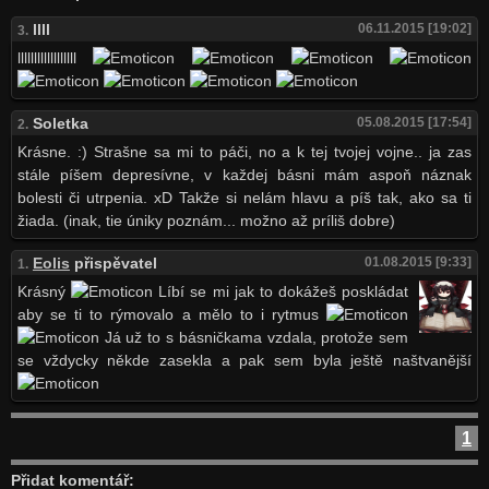
llll
06.11.2015 [19:02]
3.
llllllllllllllllll
Soletka
05.08.2015 [17:54]
2.
Krásne. :) Strašne sa mi to páči, no a k tej tvojej vojne.. ja zas
stále píšem depresívne, v každej básni mám aspoň náznak
bolesti či utrpenia. xD Takže si nelám hlavu a píš tak, ako sa ti
žiada. (inak, tie úniky poznám... možno až príliš dobre)
Eolis
přispěvatel
01.08.2015 [9:33]
1.
Krásný
Líbí se mi jak to dokážeš poskládat
aby se ti to rýmovalo a mělo to i rytmus
Já už to s básničkama vzdala, protože sem
se vždycky někde zasekla a pak sem byla ještě naštvanější
1
Přidat komentář: