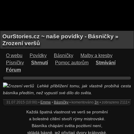
OurStories.cz ~ naše povídky - Básničky »
Zrození veršů
O webu
Povídky
Básničky
Malby a kresby
Písničky
Shrnutí
Pomoc autorům
Stmívání
Fórum
Lehké přiblížení tomu, jak vlastně probíhá cesta
básníka předtím, než vypustí své dílo do světa.
31.07.2015 (10:00) •
Emme
•
Básničky
• komentováno
3×
• zobrazeno 2111×
Každá špatná vlastnost ve verš se promění
a bolestné cítění stvoří rýmy mistrovské.
Básníka chápání světa pozitivní není,
skládá básně, jež přivítají dvory královské.