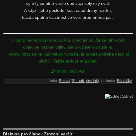
nyní ty smutné verše obdivuje celý širý svět.
A když i jeho poslední kost osud drsný rozdrtí,
každá špatná vlastnost ve verš proměněna jest.
K tomu nemám asi moc co říci, snad jen to, že se tam opět
objevuje náznak války, ale to už jsem prostě já.
Někdy, když se na váš někdo vykašle, je prostě potřeba něco si
složit... Takže tady je můj únik.
Emm se vrací. Asi.
Autor:
Emme
(
Shrnutí povídek
), v rubrice:
Básničky
Sdílet
Diskuse pro článek Zrození veršů: