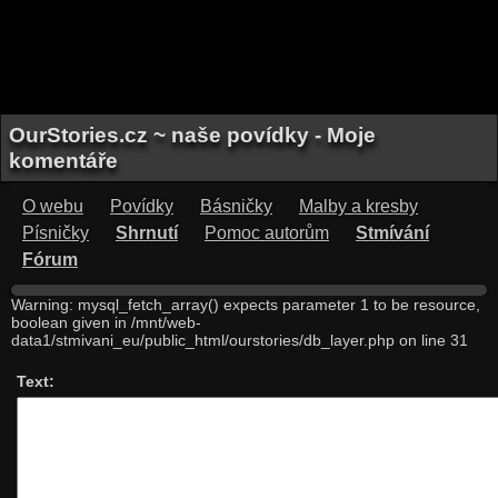
OurStories.cz ~ naše povídky - Moje
komentáře
O webu
Povídky
Básničky
Malby a kresby
Písničky
Shrnutí
Pomoc autorům
Stmívání
Fórum
Warning: mysql_fetch_array() expects parameter 1 to be resource,
boolean given in /mnt/web-
data1/stmivani_eu/public_html/ourstories/db_layer.php on line 31
Text: