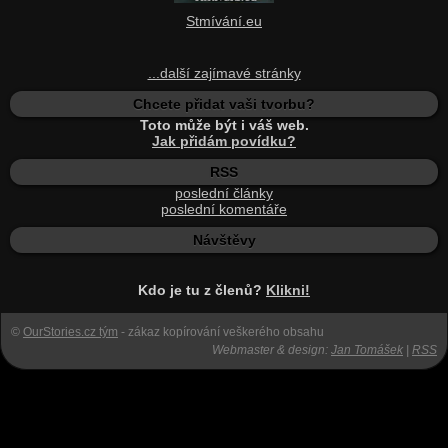
Stmívání.eu
...další zajímavé stránky
Chcete přidat vaši tvorbu?
Toto může být i váš web.
Jak přidám povídku?
RSS
poslední články
poslední komentáře
Návštěvy
Kdo je tu z členů?
Klikni!
©
OurStories.cz tým
- zákaz kopírování veškerého obsahu
Webmaster & design:
Jan Tomášek
|
RSS