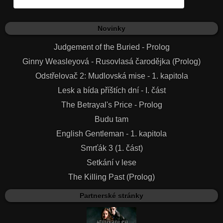
Novinky
Judgement of the Buried - Prolog
Ginny Weasleyová - Rusovlasá čarodějka (Prolog)
Odstřelovač 2: Mudlovská mise - 1. kapitola
Lesk a bída příštích dní - I. část
The Betrayal's Price - Prolog
Budu tam
English Gentleman - 1. kapitola
Smrťák 3 (1. část)
Setkání v lese
The Killing Past (Prolog)
Partnerské stránky