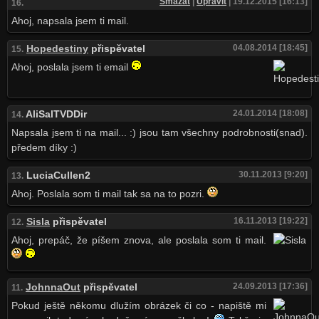
Smazat
|
Upravit
| 19.12.2015 [16:13]
16.
Ahoj, napsala jsem ti mail.
Hopedestiny
přispěvatel
04.08.2014 [18:45]
15.
Ahoj, poslala jsem ti email
AliSalTVDDir
24.01.2014 [18:08]
14.
Napsala jsem ti na mail... :) jsou tam všechny podrobnosti(snad).
předem díky :)
LuciaCullen2
30.11.2013 [9:20]
13.
Ahoj. Poslala som ti mail tak sa na to pozri.
Sisla
přispěvatel
16.11.2013 [19:22]
12.
Ahoj, prepáč, že píšem znova, ale poslala som ti mail.
JohnnaOut
přispěvatel
24.09.2013 [17:36]
11.
Pokud ještě někomu dlužím obrázek či co - napiště mi