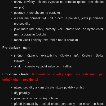
název povídky, jak má vypadat na obrázku (pokud tam chcete
nadpis)
postavy, které chcete na obrázku
o čem má obrázek být - čili o čem je povídka, jestli je obrázek
pro povídku
jaké máte rádi barvy, náměty, věci, prostě vše, co byste chtěli
mít na obrázku (cokoli)
mohu vložit i nějaký text, takže text k obrázku
Pro obrázek - najít:
jméno nějakého existujícího člověka (př: Kristen, Bella,
Edward... )
a jak má osoba vypadat nebo co má dělat
Pro video - trailer:
Momentálně je velký zájem, ale ještě mám pár
volnýh chvil - neváhejte!
název povídky a kam chcete název povídky umístit
děj povídky
jaké byste si přáli scény z filmu
píseň (nemusí být, pokud chcete jen scény, kde mluví jen herci