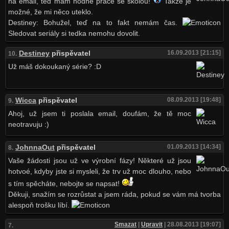
na email, ted mám hodně práce se školou!
Takže je
možné, že mi něco uteklo.
Destiney: Bohužel, teď na to fakt nemám čas.
Sledovat seriály si tedka nemohu dovolit.
Destiney
přispěvatel
16.09.2013 [21:15]
10.
Už máš dokoukaný série? :D
Wicca
přispěvatel
08.09.2013 [19:48]
9.
Ahoj, už jsem ti poslala email, doufám, že tě moc
neotravuju :)
JohnnaOut
přispěvatel
01.09.2013 [14:34]
8.
Vaše žádosti jsou už ve výrobní fázy! Některé už jsou
hotvoé, kdyby jste si mysleli, že trv už moc dlouho, nebo
s tím spěcháte, nebojte se napsat!
Děkuji, snažím se rozrůstat a jsem ráda, pokud se vám má tvorba
alespoň trošku líbí.
Smazat
|
Upravit
| 28.08.2013 [19:07]
7.