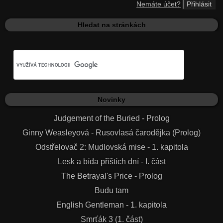
Nemáte účet?
Hledat na stránkách
Novinky
Judgement of the Buried - Prolog
Ginny Weasleyová - Rusovlasá čarodějka (Prolog)
Odstřelovač 2: Mudlovská mise - 1. kapitola
Lesk a bída příštích dní - I. část
The Betrayal's Price - Prolog
Budu tam
English Gentleman - 1. kapitola
Smrťák 3 (1. část)