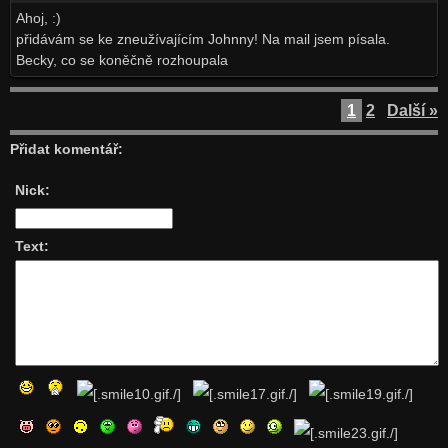
Ahoj, :)
přidávám se ke zneužívajícím Johnny! Na mail jsem písala.
Becky, co se koněčně rozhoupala
1
2
Další »
Přidat komentář:
Nick:
Text: