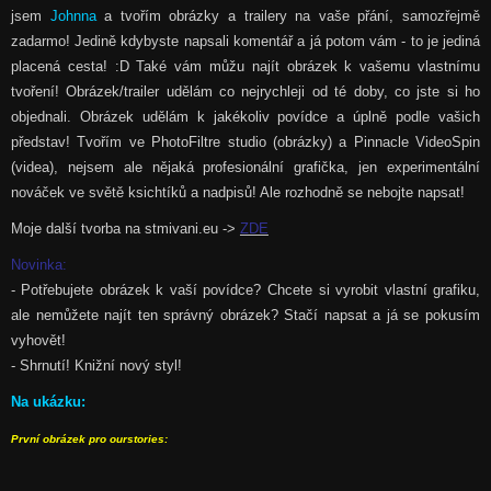
jsem
Johnna
a tvořím obrázky a trailery na vaše přání, samozřejmě
zadarmo! Jedině kdybyste napsali komentář a já potom vám - to je jediná
placená cesta! :D Také vám můžu najít obrázek k vašemu vlastnímu
tvoření! Obrázek/trailer udělám co nejrychleji od té doby, co jste si ho
objednali. Obrázek udělám k jakékoliv povídce a úplně podle vašich
představ! Tvořím ve PhotoFiltre studio (obrázky) a Pinnacle VideoSpin
(videa), nejsem ale nějaká profesionální grafička, jen experimentální
nováček ve světě ksichtíků a nadpisů! Ale rozhodně se nebojte napsat!
Moje další tvorba na stmivani.eu ->
ZDE
Novinka:
- Potřebujete obrázek k vaší povídce? Chcete si vyrobit vlastní grafiku,
ale nemůžete najít ten správný obrázek? Stačí napsat a já se pokusím
vyhovět!
- Shrnutí! Knižní nový styl!
Na ukázku:
První obrázek pro ourstories: