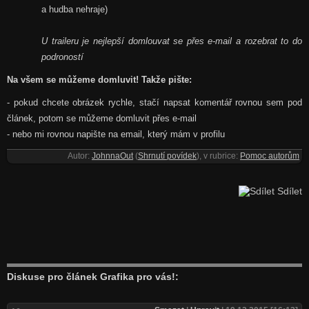
a hudba nehraje)
U traileru je nejlepší domlouvat se přes e-mail a rozebrat to do
podroností
Na všem se můžeme domluvit! Takže pište:
- pokud chcete obrázek rychle, stačí napsat komentář rovnou sem pod
článek, potom se můžeme domluvit přes e-mail
- nebo mi rovnou napište na email, který mám v profilu
Autor:
JohnnaOut
(
Shrnutí povídek
), v rubrice:
Pomoc autorům
Sdílet
Diskuse pro článek Grafika pro vás!: