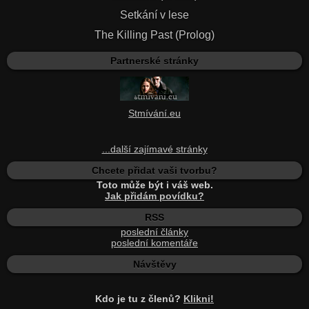
Setkání v lese
The Killing Past (Prolog)
Partnerské stránky
Stmívání.eu
...další zajímavé stránky
Chcete přidat vaši tvorbu?
Toto může být i váš web.
Jak přidám povídku?
RSS
poslední články
poslední komentáře
Návštěvy
Kdo je tu z členů?
Klikni!