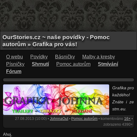
OurStories.cz ~ naše povídky - Pomoc
autorům » Grafika pro vás!
O webu
Povídky
Básničky
Malby a kresby
Písničky
Shrnutí
Pomoc autorům
Stmívání
Fórum
Grafika pro
každého!
Znáte i ze
stm.eu.
27.08.2013 (10:00) •
JohnnaOut
•
Pomoc autorům
• komentováno
16×
•
zobrazeno 4390×
Ahoj,