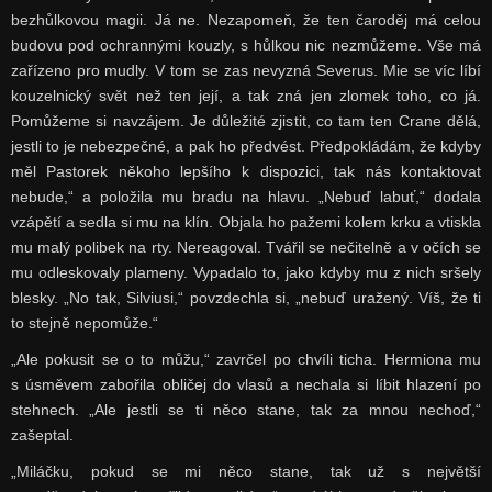
bezhůlkovou magii. Já ne. Nezapomeň, že ten čaroděj má celou
budovu pod ochrannými kouzly, s hůlkou nic nezmůžeme. Vše má
zařízeno pro mudly. V tom se zas nevyzná Severus. Mie se víc líbí
kouzelnický svět než ten její, a tak zná jen zlomek toho, co já.
Pomůžeme si navzájem. Je důležité zjistit, co tam ten Crane dělá,
jestli to je nebezpečné, a pak ho předvést. Předpokládám, že kdyby
měl Pastorek někoho lepšího k dispozici, tak nás kontaktovat
nebude,“ a položila mu bradu na hlavu. „Nebuď labuť,“ dodala
vzápětí a sedla si mu na klín. Objala ho pažemi kolem krku a vtiskla
mu malý polibek na rty. Nereagoval. Tvářil se nečitelně a v očích se
mu odleskovaly plameny. Vypadalo to, jako kdyby mu z nich sršely
blesky. „No tak, Silviusi,“ povzdechla si, „nebuď uražený. Víš, že ti
to stejně nepomůže.“
„Ale pokusit se o to můžu,“ zavrčel po chvíli ticha. Hermiona mu
s úsměvem zabořila obličej do vlasů a nechala si líbit hlazení po
stehnech. „Ale jestli se ti něco stane, tak za mnou nechoď,“
zašeptal.
„Miláčku, pokud se mi něco stane, tak už s největší