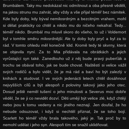
Brumbálem. Taky mu nedokázal nic odmítnout a oba přesně věděli,
na jakou strunu mu zahrát, aby vždy a vše přijal téměř bez námitek.
Kde byly doby, kdy býval nemilosrdným a bezcitným vrahem, mohl
si dělat prakticky co chtěl a nikdo mu do ničeho nekafral. Tedy...
téměř nikdo. Brumbál mu mluvil skoro do všeho, to už i Voldemort
byl v tomhle směru milosrdnější. Ale ty doby byly pryč a byl za to
rád. V tomto ohledu měl konečně klid. Kromě tedy té skvrny, která
se objevila nyní. Za to Mia přidávala na obrátkách a jejich
vyrůstající syn také. Zanedlouho už z něj bude pravý puberťák a
trochu se obával toho, jak se bude chovat. Naštěstí si velice vážil
svých rodičů a bylo vidět, že je má rád a baví ho být zalezlý v
knihách a studovat. I ve svých jedenácti letech chtěl dosáhnout
nejvyšších cílů a být alespoň z poloviny takový jako jeho otec.
Dosud ještě neměl tušení o jeho minulosti a Severus moc dobře
věděl, že se ji co nevidět dozví. Děti umějí být velice zlé, když chtějí
nebo jsou k tomu vedeny a nic jiného neznají. Jen doufal, že ho
nebude odsuzovat, i když si nechtěl přiznat, že se toho bojí.
Scarlett ho téměř vždy brala takového, jaký je. Tak proč by to
nemohl udělat i jeho syn. Alespoň tím se snažil uklidňovat.