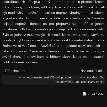
podrobnostech, přespí a druhý den ráno se spolu přemístí krbem
k Hermioniným rodičům, od kterých si zapůjčí vozidlo. Jelikož měli
být mudlovštví manželé, museli se dopravit vhodným prostředkem,
a protože do Bourtonu nevedla železnice a autobus by Severus
nejspíš nepřežil, dohodli se pro přepravu autem. Přece jenom
prostorné SUV bylo o mnoho pohodlnější a Hermiona uměla řídit.
Byla to jedna z mudlovských činností, kterou měla ráda. Navíc od
Londýna byl Bourton necelých sto padesát kilometrů daleko, takže
žádná velká vzdálenost. Nazítří ráno po snídani se všichni sešli u
krbu v obýváku. Severus s Hermionou se srdečně rozloučili se
svými drahými polovičkami a během okamžiku je oba postupně
pohltily zelené plameny.
« Předchozí díl
Následující díl »
Autor:
AndysekAndysek
(
Shrnutí povídek
), v rubrice:
Povídky
»
Na
pokračování
»
FanFiction Harry Potter
Sdílet