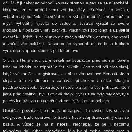
oči. Muž ji nakonec odhodil kousek stranou a pes se za ní rozběhl.
Nakonec ze separátní venkovní kapsičky, přidělané na košíku,
vytáhl malý balíček. Rozdělal ho a vybalil nepříliš starou mršinu
myši. Vyhodil ji vysoko do vzduchu. Jestřáb vyrazil ze svého
útočiště a hlodavce v letu zachytil. Všichni byli spokojeni a užívali si
okamžiku. Když už se slunko ale začalo sklánět k obzoru, oba vstali
a začali vše poklízet. Nakonec se vyhoupli do sedel a krokem
vyrazili při západu slunce zpět k domovu.
Silvius s Hermionou už je čekali na houpačce před sídlem. Salem
ležel na lehátku na zápraží a četl si knihu. Jen zvedl oči přes okraj,
když své rodiče zaregistroval, a dál se věnoval své činnosti. Jeho
strýc a teta zvedli ruce a zamávali příchozím v dálce. Mia jim
pozdrav opětovala, Severus jen netečně zíral na své příbuzné, kteří
ještě před chvilkou byli jako dvě tečky. Nyní už se rýsovaly obrysy a
po chvilce už bylo dostatečně zřetelné, že jsou to oni dva.
Hlasitě si povzdychl, ale jinak nereagoval. Ta chvíle, kdy se svou
švagrovou bude dobrovolně trávit v kuse svůj drahocenný čas, se
blížila. A vůbec se na ni netěšil. Nechápal, že se k něčemu
takovému dal vůbec přesvědčit. Mia by si mohla podat ruce s