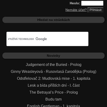
Heslo:
Nemáte účet?
Hledat na stránkách
Novinky
Judgement of the Buried - Prolog
Ginny Weasleyová - Rusovlasá čarodějka (Prolog)
Odstřelovač 2: Mudlovská mise - 1. kapitola
Lesk a bída příštích dní - I. část
The Betrayal's Price - Prolog
Budu tam
English Gentleman - 1. kapitola