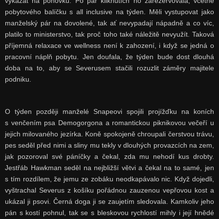
vykázat na pohovku. Po pár kliknutích ho zarezervovala, včetně
pobytového balíčku s all inclusive na týden. Měli vystupovat jako
manželský pár na dovolené, tak ať nevypadají nápadně a co víc,
platilo to ministerstvo, tak proč toho také náležitě nevyužít. Taková
příjemná relaxace ve wellness není k zahození, i když se jedná o
pracovní náplň pobytu. Jen doufala, že týden bude dost dlouhá
doba na to, aby se Severusem stačili rozuzlit záměry majitele
podniku.
O týden později manželé Snapeovi spojili projížďku na koních
s venčením psa Demogorgona a romantickou piknikovou večeří u
jejich milovaného jezírka. Koně spokojeně chroupali čerstvou trávu,
pes seděl před nimi a sliny mu tekly v dlouhých provazcích na zem,
jak pozoroval své páníčky a čekal, zda mu nehodí kus drobty.
Jestřáb Hawkman seděl na nejbližší větvi a čekal na to samé, jen
s tím rozdílem, že jemu ze zobáku neodkapávalo nic. Když dojedli,
vyštrachal Severus z košíku pořádnou zauzenou vepřovou kost a
ukázal ji psovi. Černá doga ji se zaujetím sledovala. Kamkoliv jeho
pán s kostí pohnul, tak se s bleskovou rychlostí mihly i její hnědé