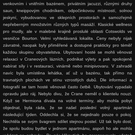
venkovním i vnitřním bazénem, privátním jacuzzi, různými druhy
saun, kneippovým chodníkem, odpočinkovou místností, solnou
jeskyní, vybudovanou ve sklepních prostorách a samozřejmě
nepřeberným množstvím různých typů masáží. Klasické wellness
pro mudly, ale v malebné krajině proslulé oblasti Cotswolds ve
vesničce Bourton. Velmi vyhledávaná lokalita. Ceny nebyly nijak
závratné, naopak byly přiměřené a dostupné prakticky pro téměř
každou skupinu obyvatelstva. Ubytovaní hosté se mohli věnovat
relaxaci v Craneových lázních, podnikat výlety a pak spokojeně
nabírat síly i v restauraci, vinárně nebo minipivovaru. V zahradě
navíc byla umístěna lehátka, ať už u bazénu, tak přímo na
travnatých plochách ve stínu vzrostlých dubů. Dle informací a
fotografií se tam hosté věnovali často četbě. Ubytování vypadalo
opravdu jako ráj. Nebylo divu, že Crane neměl o klientelu nouzi.
Když se Hermiona dívala na volné termíny, aby mohla pobyt
objednat, byla ráda, že se našel poslední volný apartmán
následující týden. Oddechla si, že se nejednalo pouze o pokoj.
Nechtěla se svým švagrem sdílet stejnou postel. Už tak bylo dost,
že spolu budou bydlet v jednom apartmánu, aspoň ho ale mohla