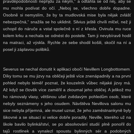
pravděpodobností nepřijdu za nikým,“ a odtáhla se od něj, aby se
mu mohla podívat do očí. „Neboj se, všechno dobře dopadne.
Osobně si nemyslím, že by ta mudlovská mise byla nějak zvlášť
nebezpečná,“ snažila se ho uklidnit. Silvius ještě chvíli mlčel, než ji
uchopil do náruče a vstal společně s ní z křesla. Ovinula mu ruce
kolem krku a nechala se odnést do postele. Tam ji nevybíravě hodil
na matraci, až výskla. Rychle ze sebe shodil košili, skočil na ní a
posel ji záplavou polibků.
Severus se nechal donutit k aplikaci obočí Nevillem Longbottomem.
Díky tomu se mu jizvy na obličeji ještě více znenápadnily a na první
pohled nebylo téměř poznat, že kouzelník vůbec nějaké jizvy má.
Až když se člověk více zaměřil a zkoumal jeho obličej. A jelikož mu
ho rámovaly vlasy, většinou ušel zvědavým pohledům osob, které
nebyly seznámeny s jeho osudem. Návštěva Nevillova salonu mu
sice nebyla příjemná, ale musel uznat, že jeho zaměstnankyně byly
šikovné a se situací si velice dobře poradily. Neville, kterého už na
škole bavilo bylinkářství, se po absolvování studií plně ponořil do
tajů rostlinek a vynalezl spoustu bylinných sér a podobných