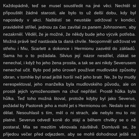
Každopádně, teď se musel soustředit na jiné věci. Nechtěl si
připouštět žádné starosti, ale bylo to už delší dobu, kdy byl
naposledy v akci. Naštěstí se neustále udržoval v kondici,
pravidelně střílel, jednou za čas zavítal za panem Johnsonem, aby
nezakrněl. Věděl, že je možné, že někdy bude jeho výcvik potřeba.
Možná právě teď nastávala ta daná chvíle. Neopomněl udržovat ve
střehu i Miu, Scarlett a dokonce i Hermionu zasvětil do základů.
Sama ho o to požádala. Silvius její názor nesdílel, zlákat se
nenechal, i když ho jeho žena prosila, a tak se ani nikdy Severusem
nenechal učit. Bylo pod jeho úroveň používat mudlovské způsoby
obran, v tomhle byl snad ještě horší než jeho bratr. Ne, že by mudly
nerespektoval, jeho manželka byla mudlovského původu, ale on
prostě jejich vymoženostem na chuť nepřišel. Prostě hůlka byla
hůlka. Teď toho možná litoval, protože kdyby byl jako Severus,
požádal by Pastorek jeho a mohl jet s Hermionou on. Nedalo se nic
dělat. Nesouhlasil s tím, měl o ni strach, ale nebylo mu to nic
platné. Severus odvedl koně do stájí a během chvilky se o ně
postaral, Mia se mezitím věnovala návštěvě. Domluvili se, že
přijedou večer před odjezdem, aby se mohli dohodnout ještě na