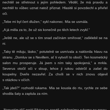
nechtěl se střetnout s jejím pohledem. Věděl, že má pravdu a
nechtěl to vůbec uznat natož přiznat. Hlasitě si povzdechl a přivřel
oči.
„Tebe mi byl čert dlužen,“ sykl nakonec. Mia se usmála.
„A já měla za to, že už sis konečně po těch letech zvykl.“
„Ještě ne, ale už se s tím snad začínám smiřovat,“ zašklebil se na
ni.
„Taky tě miluju, lásko,“ potutelně se usmívala a naklonila hlavu na
stranu. „Domluv se s Nevillem, ať ti vytvoří to obočí. Ten kosmetický
salon mu prosperuje. Já jsem s ním taky spokojená,“ a mrkla.
Severus otočil oči v sloup, lehce ji rukou odstrčil a zašel do
koupelny. Dveře nezavřel. Za chvíli se v nich znovu objevil
s otázkou v očích.
„Tak jdeš?“ rozhodil rukama. Mia se kousla do rtu, rychle ze sebe
shodila šaty a zaplula za ním.
„Nepustím tě!“ prskl Silvius se zarytě založenýma rukama na prsou,