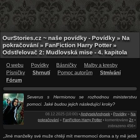
OurStories.cz ~ naše povídky - Povídky » Na
pokračování » FanFiction Harry Potter »
Odstřelovač 2: Mudlovská mise - 4. kapitola
O webu
Povídky
Básničky
Malby a kresby
Písničky
Shrnutí
Pomoc autorům
Stmívání
Fórum
Severus s Hermionou se rozhodnou ministerstvu
pomoci. Jaké budou jejich následující kroky?
08.12.2025 (10:00) •
AndysekAndysek
•
Povídky
»
Na
pokračování
»
FanFiction Harry Potter
• komentováno
2×
•
zobrazeno 456×
„Jiné manželky své muže chtějí mít mermomocí doma a ty mě ještě