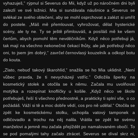
vyhazuješ,“ rýpnul si Severus do Mii, když už po náročném dni byli
zalezlí ve své ložnici. Mia si sundávala náušnice a Severus se
svlékal ze svého oblečení, aby se mohl osprchovat a zalézt si umřít
do postele. „Máš mě přemlouvat, vyhrožovat, dělat hysterické
scény, ale ty ne. Ty se ještě přimlouváš, a posíláš mě ke všem
čertům, abych pomohl těm nevděčníkům. Když něco potřebuji já,
tak mají na všechno nekonečné čekací lhůty, ale jak potřebují něco
oni, to jsem jim dobrý,“ zavrčel černovlasý kouzelník a odkopl botu
do kouta.
„Zlato, nebuď takový škarohlíd,“ snažila se ho Mia uklidnit. „Není
vůbec pravda, že ti nevycházejí vstříc.“ Odložila šperky na
kosmetický stolek a otočila se k němu. Začala mu uvolňovat
motýlka a rozepínat knoflíčky u košile. „Když něco ve škole
potřebuješ, řeší ti všechno přednostně, a prakticky ti splní vše, o co
požádáš. Váží si tě a moc dobře vědí, cos pro ně udělal.“ Otočila se
zpět ke kosmetickému stolku, uchopila vatový tamponek a
odličovadlo a trochu na něj nalila. Vrátila se zpět ke svému
manželovi a jemně mu začala přejíždět po namalovaném obočí. To
se pod pomalými tahy začalo ztrácet. Severus se díval skrz ni,