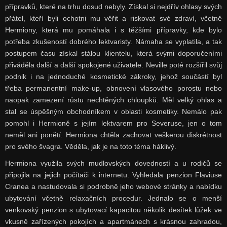
přípravků, které na trhu dosud nebyly. Získal si nejdřív ohlasy svých
přátel, kteří byli ochotni mu věřit a riskovat své zdraví, včetně
Hermiony, která mu pomáhala i s těžšími přípravky, kde bylo
potřeba zkušeností dobrého lektvaristy. Námaha se vyplatila, a tak
postupem času získal stálou klientelu, která svými doporučeními
přiváděla další a další spokojené uživatele. Neville poté rozšířil svůj
podnik i na jednoduché kosmetické zákroky, jehož součástí byl
třeba permanentní make-up, obnovení vlasového porostu nebo
naopak zamezení růstu nechtěných chloupků. Měl velký ohlas a
stal se úspěšným obchodníkem v oblasti kosmetiky. Nemálo pak
pomohl i Hermioně s jejím lektvarem pro Severuse, jen o tom
neměl ani ponětí. Hermiona chtěla zachovat veškerou diskrétnost
pro svého švagra. Věděla, jak je na toto téma háklivý.
Hermiona využila svých mudlovských dovedností a u rodičů se
připojila na jejich počítači k internetu. Vyhledala penzion Flaviuse
Cranea a nastudovala si podrobně jeho webové stránky a nabídku
ubytování včetně relaxačních procedur. Jednalo se o menší
venkovský penzion s ubytovací kapacitou několik desítek lůžek ve
vkusně zařízených pokojích a apartmánech s krásnou zahradou,