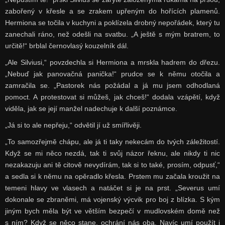
zabořený v křesle a se zrakem upřeným do hořících plamenů.
Hermiona se točila v kuchyni a poklízela drobný nepořádek, který tu
zanechali ráno, než odešli na svatbu. „A ještě s mým bratrem, to
určitě!“ brblal černovlasý kouzelník dál.
„Ale Silviusi,“ povzdechla si Hermiona a mrskla hadrem do dřezu.
„Nebuď jak panovačná panička!“ prudce se k němu otočila a
zamračila se. „Pastorek nás požádal a já mu jsem odhodlaná
pomoct. A protestovat si můžeš, jak chceš!“ dodala vzápětí, když
viděla, jak se její manžel nadechuje k další poznámce.
„Já si to ale nepřeju,“ odvětil jí už smířlivěji.
„To samozřejmě chápu, ale já ti taky nekecám do tvých záležitostí.
Když se mi něco nezdá, tak ti svůj názor řeknu, ale nikdy ti nic
nezakazuju ani tě citově nevydírám, tak si to také, prosím, odpusť,“
a sedla si k němu na opěradlo křesla. Prstem mu začala kroužit na
temeni hlavy ve vlasech a natáčet si je na prst. „Severus umí
dokonale se zbraněmi, má vojenský výcvik pro boj z blízka. S kým
jiným bych měla být ve větším bezpečí v mudlovském domě než
s ním? Když se něco stane, ochrání nás oba. Navíc umí použít i