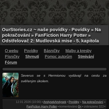
OurStories.cz ~ naše povídky - Povídky » Na
pokračování » FanFiction Harry Potter »
Odstřelovač 2: Mudlovská mise - 5. kapitola
O webu
Povídky
Básničky
Malby a kresby
Písničky
Shrnutí
Pomoc autorům
Stmívání
Fórum
Severus se s Hermionou vydávají na cestu za
svěřeným úkolem.
12.01.2026 (10:00) •
AndysekAndysek
•
Povídky
»
Na pokračování
»
FanFiction Harry Potter
• komentováno
0×
• zobrazeno 322×