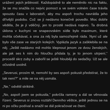
urážení jejich ješitností. Každopádně to ale neměnilo nic na faktu,
že se mu snažila co nejvíc pomoct a ve svém volném čase trávila
spoustu času v laboratoři, aby mu aspoň trochu navrátila jeho
dřívější podobu. Což se jí nedávno konečně povedlo. Moc dobře
věděla, že je jí vděčný, jen to prostě nedává najevo. Ta drobná
úklona v kuchyni ve snapeovském sídle bylo maximum, které
mohla očekávat, a ona za něj byla samozřejmě ráda. Nyní už ale
bylo vše zase ve starých kolejích. Vyplázla jazyk a zašklebila se na
něj. „Ještě nedávno mě mohlo klepnout jenom ze dvou ženských,
ale jak ses k nim do hloučku přidala ty, je to jenom utrpení,“
procedil skrz zuby a zabořil se ještě hlouběji do sedačky. Už se ale
očividně uvolnil.
„Severusi, prosím tě, nemohl by ses aspoň pokusit předstírat, že to
tak není?“ a mile se na něj usmála.
„Ne,“ odvětil striktně.
„No, aspoň jsem se pokusila,“ pokrčila rameny a dál se věnovala
řízení. Severus si znovu roztáhl Denního věštce, ještě jednou se na
ni po očku podíval a snažil se dál pokračovat ve čtení.