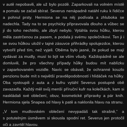
v autě nepobavili, ale už bylo pozdě. Zaparkovali na volném místě
a pomalu se začali sbírat. Severus nenápadně natáhl ruku k řidičce
a pohnul prsty. Hermiona se na něj podívala a zhluboka se
nadechla. Tady na to se psychicky připravovala dlouho a vůbec se
jí do toho nechtělo, ale zbytí nebylo. Vytáhla svou hůlku, kterou
měla zastrčenou za pasem, a podala ji svému společníkovi. Ten ji i
se svou hůlkou uložil v tajné zásuvce přihrádky spolujezdce, kterou
vytvořil před tím, než vyjeli. Oběma bylo jasné, že pokud se mají
vydávat za mudly, musí to být se vším všudy. Každopádně se ale
domluvili, že pro všechny případy hůlky budou mít nablízku
v zaparkovaném vozidle. Navíc se obávali, že ochranné kouzlo
penzionu bude mít s největší pravděpodobností i hlídáček na hůlky.
Oba vystoupili z auta a z kufru vytáhl Severus postupně obě
zavazadla. Každý měl svůj menší příruční kufr na kolečkách, kam si
naskládali své oblečení, obuv, kosmetické přípravky a pár knih.
Hermiona sjela Snapea od hlavy k patě a naklonila hlavu na stranu.
„V tom mudlovském oblečení nevypadáš tak strašně,“ a
s potutelným úsměvem si skousla spodní ret. Severus jen protočil
oči a zavrtěl hlavou.