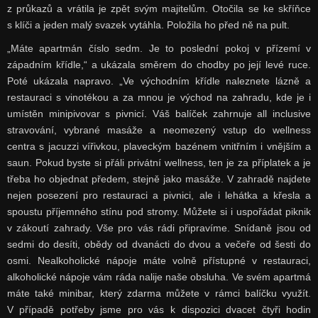
z průkazů a vrátila je zpět svým majitelům. Otočila se ke skříňce
s klíči a jeden malý svazek vytáhla. Položila ho před ně na pult.
„Máte apartmán číslo sedm. Je to poslední pokoj v přízemí v
západním křídle,“ a ukázala směrem do chodby po její levé ruce.
Poté ukázala napravo. „Ve východním křídle naleznete lázně a
restauraci s vinotékou a za mnou je východ na zahradu, kde je i
umístěn minipivovar s pivnicí. Váš balíček zahrnuje all inclusive
stravování, vybrané masáže a neomezený vstup do wellness
centra s jacuzzi vířivkou, plaveckým bazénem vnitřním i vnějším a
saun. Pokud byste si přáli privátní wellness, ten je za příplatek a je
třeba ho objednat předem, stejně jako masáže. V zahradě najdete
nejen posezení pro restauraci a pivnici, ale i lehátka a křesla a
spoustu příjemného stínu pod stromy. Můžete si i uspořádat piknik
v zákoutí zahrady. Vše pro vás rádi připravíme. Snídaně jsou od
sedmi do desíti, obědy od dvanácti do dvou a večeře od šesti do
osmi. Nealkoholické nápoje máte volně přístupné v restauraci,
alkoholické nápoje vám ráda nalije naše obsluha. Ve svém apartmá
máte také minibar, který zdarma můžete v rámci balíčku využít.
V případě potřeby jsme pro vás k dispozici dvacet čtyři hodin