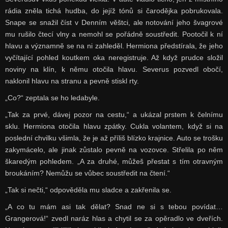
rádia zněla tichá hudba, do jejíž tónů si čarodějka pobrukovala.
Snape se snažil číst v Denním věštci, ale notování jeho švagrové
mu rušilo čtecí vlny a nemohl se pořádně soustředit. Pootočil k ní
hlavu a významně se na ni zahleděl. Hermiona předstírala, že jeho
vyčítající pohled koutkem oka neregistruje. Až když prudce složil
noviny na klín, k němu otočila hlavu. Severus pozvedl obočí,
naklonil hlavu na stranu a pevně stiskl rty.
„Co?“ zeptala se ho ledabyle.
„Tak za prvé, dávej pozor na cestu,“ a ukázal prstem k čelnímu
sklu. Hermiona otočila hlavu zpátky. Cukla volantem, když si na
poslední chvilku všimla, že je až příliš blízko krajnice. Auto se trošku
zakymácelo, ale jinak zůstalo pevně na vozovce. Střelila po něm
škaredým pohledem. „A za druhé, můžeš přestat s tím otravným
broukáním? Nemůžu se vůbec soustředit na čtení.“
„Tak si nečti,“ odpověděla mu sladce a zakřenila se.
„A co tu mám asi tak dělat? Snad ne si s tebou povídat…
Grangerová!“ zvedl naráz hlas a chytil se za opěradlo ve dveřích.