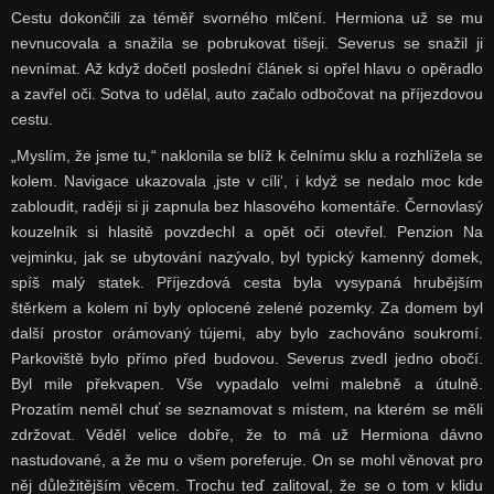
Cestu dokončili za téměř svorného mlčení. Hermiona už se mu
nevnucovala a snažila se pobrukovat tišeji. Severus se snažil ji
nevnímat. Až když dočetl poslední článek si opřel hlavu o opěradlo
a zavřel oči. Sotva to udělal, auto začalo odbočovat na příjezdovou
cestu.
„Myslím, že jsme tu,“ naklonila se blíž k čelnímu sklu a rozhlížela se
kolem. Navigace ukazovala ‚jste v cíli‘, i když se nedalo moc kde
zabloudit, raději si ji zapnula bez hlasového komentáře. Černovlasý
kouzelník si hlasitě povzdechl a opět oči otevřel. Penzion Na
vejminku, jak se ubytování nazývalo, byl typický kamenný domek,
spíš malý statek. Příjezdová cesta byla vysypaná hrubějším
štěrkem a kolem ní byly oplocené zelené pozemky. Za domem byl
další prostor orámovaný tújemi, aby bylo zachováno soukromí.
Parkoviště bylo přímo před budovou. Severus zvedl jedno obočí.
Byl mile překvapen. Vše vypadalo velmi malebně a útulně.
Prozatím neměl chuť se seznamovat s místem, na kterém se měli
zdržovat. Věděl velice dobře, že to má už Hermiona dávno
nastudované, a že mu o všem poreferuje. On se mohl věnovat pro
něj důležitějším věcem. Trochu teď zalitoval, že se o tom v klidu