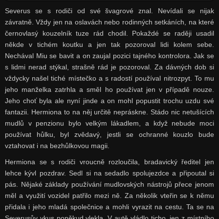
Severus se s rodiči od své švagrové znal. Nevídali se nijak
závratně. Vždy jen na oslavách nebo rodinných setkáních, na které
černovlasý kouzelník tuze rád chodil. Pokaždé se raději usadil
někde v tichém koutku a jen tak pozoroval lidi kolem sebe.
Nechával Miu se bavit a on zaujal pozici tajného kontrolora. Jak se
s lidmi nerad stýkal, strašně rád je pozoroval. Za dávných dob si
vždycky našel tiché místečko a s radostí používal nitrozpyt. To mu
jeho manželka zatrhla a směl ho používat jen v případě nouze.
Jeho choť byla ale nyní jinde a on mohl popustit trochu uzdu své
fantazii. Hermiona to na něj určitě nepráskne. Stádo nic netušících
mudlů v penzionu bylo velkým lákadlem, a když nebude moci
používat hůlku, byl zvědavý, jestli se ochranné kouzlo bude
vztahovat i na bezhůlkovou magii.
Hermiona se s rodiči vroucně rozloučila, bradavický ředitel jen
lehce kývl pozdrav. Sedl si na sedadlo spolujezdce a připoutal si
pás. Nějaké základy používání mudlovských nástrojů přece jenom
měl a využití vozidel patřilo mezi ně. Za několik vteřin se k němu
přidala i jeho mladá společnice a mohli vyrazit na cestu. Ta se na
Severusův vkus poněkud vlekla. V autě vládlo ticho, jen z místního