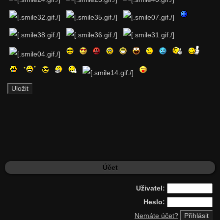
Účet
Uživatel:
Heslo:
Nemáte účet?