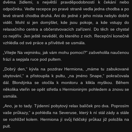
dvěma židlemi, s největší pravděpodobností k čekání nebo
odpočinku. Vedle recepce po pravé straně vedla jedna chodba a po
levé straně chodba druhá. Ani do jedné z jeho místa nebylo dobře
vidět. Mohl si jen domýšlet, kde jsou pokoje, a kde vstupy do
relaxačního centra a občerstvovacích zařízení. Do těch se chystal
co nejdřív. Jen ještě nevěděl, do kterého z nich. Recepční konečně
vzhlédla od své práce a přívětivě se usmála.
„Vítejte Na vejminku, jak vám mohu pomoci?“ zašveholila naučenou
frází a sepjala ruce pod pultem.
„Dobrý den,“ kývla na pozdrav Hermiona, „máme tu zabukované
ubytování,“ a přistoupila k pultu, „na jméno Snape,“ pokračovala
dál. Blondýnka se otočila k monitoru a klikla myškou. Během
několika vteřin se opět střetla s Hermioniným pohledem a znovu se
usmála.
„Ano, je to tady. Týdenní pobytový relax balíček pro dva. Poprosím
vaše průkazy,“ a pohlédla na Severuse, který k ní stál zády a stále
se rozhlížel kolem. Hermiona jí svůj řidičský průkaz již položila na
pult.