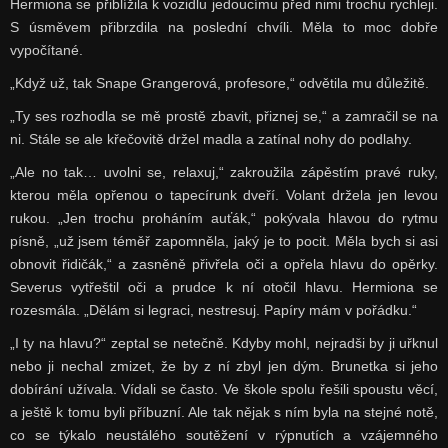
Hermiona se přiblížila k vozidlu jedoucímu před nimi trochu rychleji.
S úsměvem přibrzdila na poslední chvíli. Měla to moc dobře
vypočítané.
„Když už, tak Snape Grangerová, profesore,“ odvětila mu důležitě.
„Ty ses rozhodla se mě prostě zbavit, přiznej se,“ a zamračil se na
ni. Stále se ale křečovitě držel madla a zatínal nohy do podlahy.
„Ale no tak… uvolni se, relaxuj,“ zakroužila zápěstím pravé ruky,
kterou měla opřenou o tapecírunk dveří. Volant držela jen levou
rukou. „Jen trochu proháním auťák,“ pokývala hlavou do rytmu
písně, „už jsem téměř zapomněla, jaký je to pocit. Měla bych si asi
obnovit řidičák,“ a zasněně přivřela oči a opřela hlavu do opěrky.
Severus vytřeštil oči a prudce k ní otočil hlavu. Hermiona se
rozesmála. „Dělám si legraci, nestresuj. Papíry mám v pořádku.“
„I ty na hlavu?“ zeptal se netečně. Kdyby mohl, nejradši by ji uřknul
nebo ji nechal zmizet, že by z ní zbyl jen dým. Brunetka si jeho
dobírání užívala. Vídali se často. Ve škole spolu řešili spoustu věcí,
a ještě k tomu byli příbuzní. Ale tak nějak s ním byla na stejné notě,
co se týkalo neustálého soutěžení v rýpnutích a vzájemného