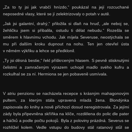
„Za to ty jsi jak vrabčí hnízdo,“ poukázal na její rozcuchané
neposedné vlasy, které se jí zelektrizovaly o potah v autě.
„Jak jsi galantní, drahý,“ přiložila si dlaň na hruď, „ale neboj se,
žehličku jsem si přibalila, ostudu ti dělat nebudu.“ Rozešla se
směrem k hlavnímu vchodu. Jak míjela Severuse, neostýchala se
mu při dalším kroku dupnout na nohu. Ten jen otevřel ústa
v němém výkřiku a lehce se předklonil.
„Ty jsi děsná bestie,“ řekl přiškrceným hlasem. S pevně stisknutými
čelistmi a zamračeným výrazem uchopil madlo svého kufru a
rozkulhal se za ní. Hermiona se jen pobaveně usmívala.
V atriu penzionu se nacházela recepce s krásným mahagonovým
pultem, za kterým stála upravená mladá žena. Blondýnka
zapisovala do knihy a nově příchozí dosud neregistrovala. Za jejími
zády byla připevněna skříňka na klíče, rozdělena do polic dle pater
a háčků a podle počtu pokojů. Byla z poloviny prázdná. Severus se
rozhlížel kolem. Vedle vstupu do budovy stál ratanový stůl se