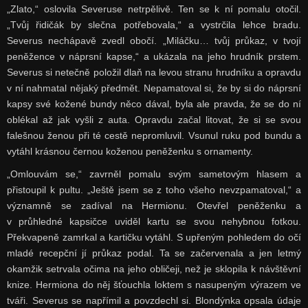
„Zlato,“ oslovila Severuse netrpělivě. Ten se k ní pomalu otočil.
„Tvůj řidičák by slečna potřebovala,“ a vystrčila lehce bradu.
Severus nechápavě zvedl obočí. „Miláčku… tvůj průkaz, v tvojí
peněžence v náprsní kapse,“ a ukázala na jeho hrudník prstem.
Severus si netečně položil dlaň na levou stranu hrudníku a opravdu
v ní nahmatal nějaký předmět. Nepamatoval si, že by si do náprsní
kapsy své kožené bundy něco dával, byla ale pravda, že se do ní
oblékal až jak vyšli z auta. Opravdu začal litovat, že si se svou
falešnou ženou při té cestě nepromluvil. Vsunul ruku pod bundu a
vytáhl krásnou černou koženou peněženku s ornamenty.
„Omlouvám se,“ zavrněl pomalu svým sametovým hlasem a
přistoupil k pultu. „Ještě jsem se z toho všeho nevzpamatoval,“ a
významně se zadíval na Hermionu. Otevřel peněženku a
v průhledné kapsičce uviděl kartu se svou nehybnou fotkou.
Překvapeně zamrkal a kartičku vytáhl. S upřeným pohledem do očí
mladé recepční jí průkaz podal. Ta se začervenala a jen letmý
okamžik setrvala očima na jeho obličeji, než je sklopila k návštěvní
knize. Hermiona do něj šťouchla loktem s nasupeným výrazem ve
tváři. Severus se napřímil a povzdechl si. Blondýnka opsala údaje