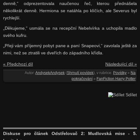
denně,“ odprezentovala naučenou řeč, kterou přednášela
několikrát denně. Hermiona se natáhla po klíčích, ale Severus byl
rychlejší.
„Děkujeme,“ usmála se na recepční Nebelvírka a uchopila madlo
svého kufru.
„Přeji vám příjemný pobyt pane a paní Snapeovi,“ zavolala ještě za
nimi, než se ztratili ve dveřích do západního křídla.
« Předchozí díl
Následující díl »
Autor:
AndysekAndysek
(
Shrnutí povídek
), v rubrice:
Povídky
»
Na
pokračování
»
FanFiction Harry Potter
Sdílet
Diskuse pro článek Odstřelovač 2: Mudlovská mise - 5.