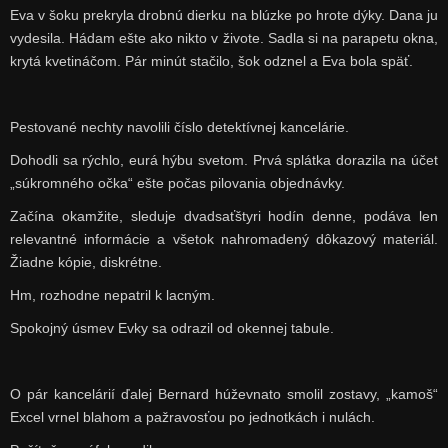
Eva v šoku prekryla drobnú dierku na blúzke po hrote dýky. Dana ju
vydesila. Hádam ešte ako nikto v živote. Sadla si na parapetu okna,
krytá kvetináčom. Pár minút stačilo, šok odznel a Eva bola späť.
Pestované nechty navolili číslo detektívnej kancelárie.
Dohodli sa rýchlo, eurá hýbu svetom. Prvá splátka dorazila na účet
„súkromného očka“ ešte počas pilovania objednávky.
Začína okamžite, sleduje dvadsaťštyri hodín denne, podáva len
relevantné informácie a všetok nahromadený dôkazový materiál.
Žiadne kópie, diskrétne.
Hm, rozhodne nepatril k lacným.
Spokojný úsmev Evky sa odrazil od okennej tabule.
O pár kancelárií ďalej Bernard húževnato smolil zostavy, „kamoš“
Excel vrnel blahom a pažravosťou po jednotkách i nulách.