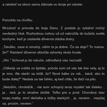
a ratolesť sa skoro sama zlámala vo dvoje pri odvete.
Pomohlo na chvíľku.
Mrzutosť si prizvala do boja Danu. Z postele ju vytiahol nočný
nevšedný hluk. Rozhodnou nohou už-už nakročila do kužeľa svetla
kuchyne, keď ju zastavila dôverná otázka dcéry.
„Tatuško, zasa si smutný, vidím to ja dobre. Čo sa deje? To mama,
že?“ Ratolesť dôverne obtočila výhonky okolo hrude.
„Hm.“ Schoval ju do náruče, odhodlaný viac nezradiť.
„Odkedy sa vrátila zo špitála, počula som od vás tak dve vety, aj to
je moc. Ale starkí sa tešili, že? Nové bábo za rok... tatuš, ako to
bude ďalej?“ Nedala sa tak ľahko, aj keď cítila, že tlačí na pílu.
„Netuším, chrobáčik... nie som schopný teraz myslieť tak ďaleko...
ja... vieš, je to strašne zložité. Toľko pre a proti. Chorobný stav
tvojej matky, smrť dieťatka a túžby starkých... ja, neviem... nepýtaj
sa, prosím, neviem.“