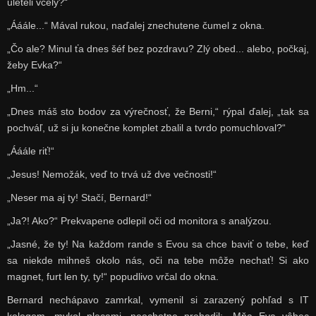
uleteli včely?“
„Ááále...“ Mával rukou, naďalej znechutene čumel z okna.
„Čo ale? Minul ťa dnes šéf bez pozdravu? Zlý obed... alebo, počkaj,
žeby Evka?“
„Hm...“
„Dnes máš sto bodov za výrečnosť, že Berni,“ rýpal ďalej, „tak sa
pochváľ, už si ju konečne komplet zbalil a tvrdo pomuchloval?“
„Ááále riť!“
„Jesus! Nemožák, veď to trvá už dve večnosti!“
„Neser ma aj ty! Stačí, Bernard!“
„Ja?! Ako?“ Prekvapene odlepil oči od monitora s analýzou.
„Jasné, že ty! Na každom rande s Evou sa chce baviť o tebe, keď
sa niekde mihneš okolo nás, oči na tebe môže nechať! Si ako
magnet, furt len ty, ty!“ popudlivo vrčal do okna.
Bernard nechápavo zamrkal, vymenil si zarazený pohľad s IT