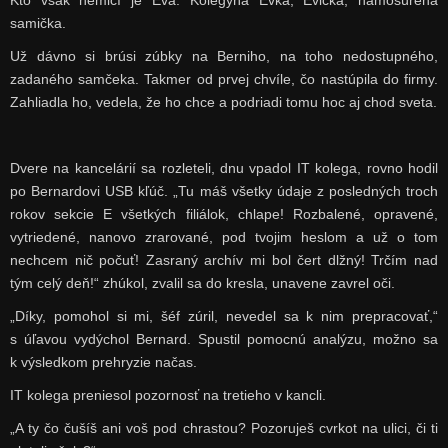
Kto však nemlčí je Eva. Kolegyňa Evka, Evička, namosúrená
samička.
Už dávno si brúsi zúbky na Berniho, na toho nedostupného,
zadaného samčeka. Takmer od prvej chvíle, čo nastúpila do firmy.
Zahliadla ho, vedela, že ho chce a podriadi tomu hoc aj chod sveta.
Dvere na kancelárií sa rozleteli, dnu vpadol IT kolega, rovno hodil
po Bernardovi USB kľúč. „Tu máš všetky údaje z posledných troch
rokov sekcie E všetkých filiálok, chlape! Rozbalené, opravené,
vytriedené, nanovo zrarované, pod tvojim heslom a už o tom
nechcem nič počuť! Zasraný archív mi bol čert dlžný! Trčím nad
tým celý deň!“ zhúkol, zvalil sa do kresla, unavene zavrel oči.
„Díky, pomohol si mi, šéf zúril, nevedel sa k nim prepracovať,“
s úľavou vydýchol Bernard. Spustil pomocnú analýzu, možno sa
k výsledkom prehryzie načas.
IT kolega preniesol pozornosť na tretieho v kancli.
„A ty čo čušíš ani voš pod chrastou? Pozoruješ cvrkot na ulici, či ti