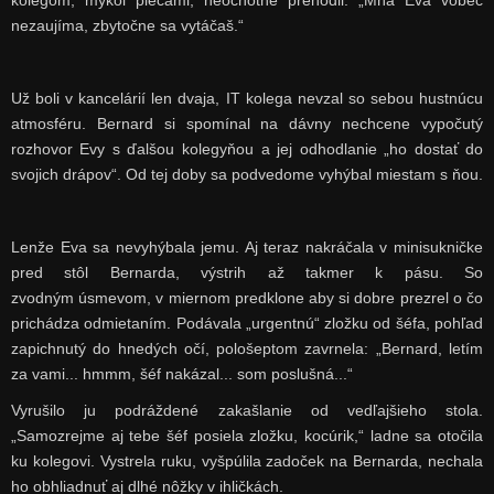
kolegom, mykol plecami, neochotne prehodil: „Mňa Eva vôbec
nezaujíma, zbytočne sa vytáčaš.“
Už boli v kancelárií len dvaja, IT kolega nevzal so sebou hustnúcu
atmosféru. Bernard si spomínal na dávny nechcene vypočutý
rozhovor Evy s ďalšou kolegyňou a jej odhodlanie „ho dostať do
svojich drápov“. Od tej doby sa podvedome vyhýbal miestam s ňou.
Lenže Eva sa nevyhýbala jemu. Aj teraz nakráčala v minisukničke
pred stôl Bernarda, výstrih až takmer k pásu. So
zvodným úsmevom, v miernom predklone aby si dobre prezrel o čo
prichádza odmietaním. Podávala „urgentnú“ zložku od šéfa, pohľad
zapichnutý do hnedých očí, pološeptom zavrnela: „Bernard, letím
za vami... hmmm, šéf nakázal... som poslušná...“
Vyrušilo ju podráždené zakašlanie od vedľajšieho stola.
„Samozrejme aj tebe šéf posiela zložku, kocúrik,“ ladne sa otočila
ku kolegovi. Vystrela ruku, vyšpúlila zadoček na Bernarda, nechala
ho obhliadnuť aj dlhé nôžky v ihličkách.