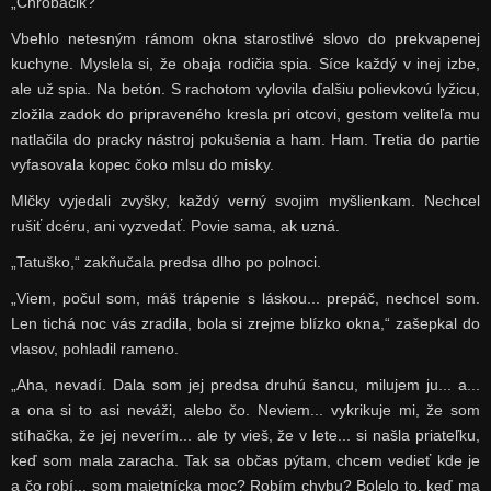
„Chrobáčik?“
Vbehlo netesným rámom okna starostlivé slovo do prekvapenej
kuchyne. Myslela si, že obaja rodičia spia. Síce každý v inej izbe,
ale už spia. Na betón. S rachotom vylovila ďalšiu polievkovú lyžicu,
zložila zadok do pripraveného kresla pri otcovi, gestom veliteľa mu
natlačila do pracky nástroj pokušenia a ham. Ham. Tretia do partie
vyfasovala kopec čoko mlsu do misky.
Mlčky vyjedali zvyšky, každý verný svojim myšlienkam. Nechcel
rušiť dcéru, ani vyzvedať. Povie sama, ak uzná.
„Tatuško,“ zakňučala predsa dlho po polnoci.
„Viem, počul som, máš trápenie s láskou... prepáč, nechcel som.
Len tichá noc vás zradila, bola si zrejme blízko okna,“ zašepkal do
vlasov, pohladil rameno.
„Aha, nevadí. Dala som jej predsa druhú šancu, milujem ju... a...
a ona si to asi neváži, alebo čo. Neviem... vykrikuje mi, že som
stíhačka, že jej neverím... ale ty vieš, že v lete... si našla priateľku,
keď som mala zaracha. Tak sa občas pýtam, chcem vedieť kde je
a čo robí... som majetnícka moc? Robím chybu? Bolelo to, keď ma