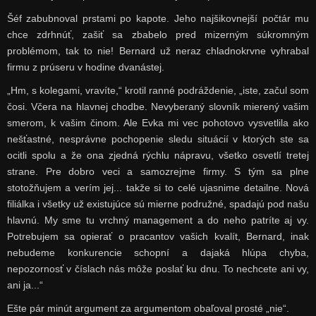
Šéf zabubnoval prstami po kapote. Jeho najšikovnejší počtár mu
chce zdrhnúť, zašiť sa zbabelo pred mizerným súkromným
problémom, tak to nie! Bernard už neraz chladnokrvne vyhrabal
firmu z prúseru v hodine dvanástej.
„Hm, s kolegami, vravíte,“ krotil ranné podráždenie, „iste, začul som
čosi. Včera na hlavnej chodbe. Nevyberaný slovník mierený vašim
smerom, k vašim činom. Ale Evka mi vec pohotovo vysvetlila ako
nešťastné, nesprávne pochopenie sledu situácií v ktorých ste sa
ocitli spolu a že ona zjedná rýchlu nápravu, všetko osvetlí tretej
strane. Pre dobro veci a samozrejme firmy. S tým sa plne
stotožňujem a verím jej... takže si to celé ujasnime detailne. Nová
filiálka i všetky už existujúce sú mierne podružné, spadajú pod našu
hlavnú. My sme tu vrchný management a do neho patríte aj vy.
Potrebujem sa opierať o pracantov vašich kvalít, Bernard, inak
nebudeme konkurencie schopní a dajaká hlúpa chyba,
nepozornosť v číslach nás môže poslať ku dnu. To nechcete ani vy,
ani ja...“
Ešte pár minút argument za argumentom obaľoval prosté „nie“.