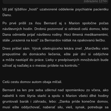
zobrazeno 1274×
Už päť týždňov „hostí“ uzatvorené oddelenie psychiatrie pacientku
Danu.
Po prvé prišli za ňou Bernard aj s Marion spoločne počas
návštevných hodín. Drobnú pozornosť si odniesli celú domov, lebo
Dana odmietla prijať návštevu rodiny. Hoci tlmená medikamentmi,
stále „urazená na kosť“ za Bernardov nátlak na opakovanú liečbu.
Dnes prišiel sám. Výrok ošetrujúceho lekára znel: „Manželku vám
prepustíme do domáceho liečenia, ešte pár dní si oddýchne
a môže nastúpiť do práce. Lieky v predpísaných množstvách bude
užívať aj naďalej a o mesiac prídete na kontrolu.“
Celú cestu domov autom obaja mlčali.
Bernard sa len pre seba uškrnul nad spomienkou zo včera, ako
nabehli k nim štyria starkí a spolu s Marion všetci dlhé hodiny
gruntovali barák i záhradu, lebo: „Danka príde konečne domov,
musí ešte oddychovať, naberať silu, vieš, synak, potrebuje sa