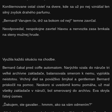
Konšternovane ostal civieť na dvere, kde sa už po nej vznášal len
silný zvyšok drahého parfumu.
„Bernard! Varujem ťa, drž sa bokom od nej!“ temne zavrčal.
Neodpovedal, nespokojne zavrtel hlavou a nervozita zasa brnkala
na steny mužnej hrude.
Využila každú situáciu na chodbe.
Bernard čakal pred coffe automatom. Narýchlo vzala do náruče tri
veľké archívne zakladače, balansovala smerom k nemu, vypískla
neistotou. Vrchný diel sa povážlivo šmýkal a gentleman Bernard
priskočil na pomoc. Neskoro si uvedomil komu pomáha, už mal
všetky zakladače v náručí, bol smerovaný do archívu. Eva skryla
ľstivý úsmev.
„Ďakujem, ste gavalier... hmmm, ako sa vám odmením?“