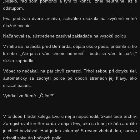
„Nijako, rád som pomohol a tým to končí,“ znel neutrálne, až s
odstupom.
Eva podržala dvere archívu, schválne ukázala na zvýšené voľné
úložné miesto.
Načahoval sa, sústredene zasúval zakladače na vysokú policu.
V mihu sa natlačila pred Bernarda, objala okolo pása, pritiahla si ho
k sebe. „Ale ja sa vám chcem odmeniť... bude sa vám to páčiť,“
slizko zapriadla.
Vôbec to nečakal, na pár chvíľ zamrzol. Trhol sebou pri dotyku tiel,
automaticky sa zachytil police po oboch stranách jej hlavy, ako
strácal balanc.
Vyhŕkol zmätené: „Č-čo?!“
V tú dobu hľadal kolega Evu u nej a nepochodil. Skúsil teda archív.
Zaregistroval len Bernarda v objatí Evy, ako sa k nej skláňa a určite
ju chcel bozkávať. Had jeden zákerný! S revom vbehol dnu, surovo
odsotil soka do bočných políc.