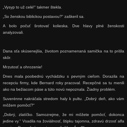
„Vysyp to už celé!“ takmer štekla.
„So ženskou biblickou postavou?“ zaškeril sa.
A bolo počuť šrotovať kolieska. Dve hlavy plné ženskosti
analyzovali.
Dana sťa skúsenejšia, životom poznamenaná samička na to prišla
skôr.
Mrzutosť a ohrozenie!
Dnes mala poobednú vychádzku s pevným cieľom. Dorazila na
recepciu firmy, kde Bernard roky pracoval. Recepčné sa tu menili
ako na bežiacom páse a túto novú nepoznala. Žiadny problém.
Suverénne nakráčala stredom haly k pultu. „Dobrý deň, ako vám
môžem pomôcť?“
„Dobrý, zlatíčko. Samozrejme, že mi môžete pomôcť, dokonca
jedine vy.“ Vsadila na žoviálnosť, štipku tajomna, zdravú drzosť alfa