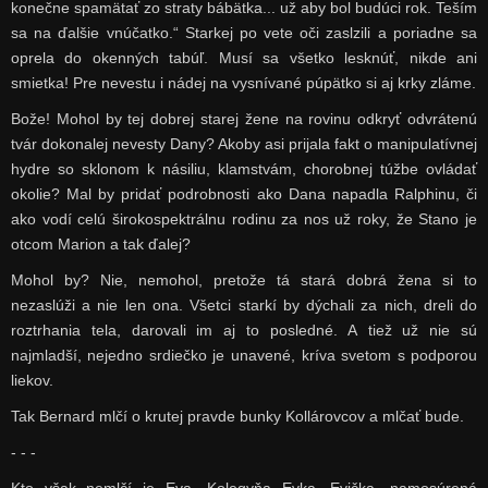
konečne spamätať zo straty bábätka... už aby bol budúci rok. Teším
sa na ďalšie vnúčatko.“ Starkej po vete oči zaslzili a poriadne sa
oprela do okenných tabúľ. Musí sa všetko lesknúť, nikde ani
smietka! Pre nevestu i nádej na vysnívané púpätko si aj krky zláme.
Bože! Mohol by tej dobrej starej žene na rovinu odkryť odvrátenú
tvár dokonalej nevesty Dany? Akoby asi prijala fakt o manipulatívnej
hydre so sklonom k násiliu, klamstvám, chorobnej túžbe ovládať
okolie? Mal by pridať podrobnosti ako Dana napadla Ralphinu, či
ako vodí celú širokospektrálnu rodinu za nos už roky, že Stano je
otcom Marion a tak ďalej?
Mohol by? Nie, nemohol, pretože tá stará dobrá žena si to
nezaslúži a nie len ona. Všetci starkí by dýchali za nich, dreli do
roztrhania tela, darovali im aj to posledné. A tiež už nie sú
najmladší, nejedno srdiečko je unavené, kríva svetom s podporou
liekov.
Tak Bernard mlčí o krutej pravde bunky Kollárovcov a mlčať bude.
- - -