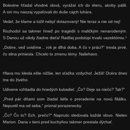
Bolestne hľadal vhodné slová, vyrážal ich do éteru, akoby pálili.
A oni mu naozaj vypaľovali do duše cajch luhára.
Vedel, že klame a túžil nebyť dotazovaný! Nie teraz a nie od nej!
Rozhodol sa takmer hneď po tragédií s maličkým nenarodeným.
S Danou už nikdy žiadne dieťa! Radšej podstúpi trvalú
vazektómiu
.¹
„Dobre, veď uvidíme... rok je dlhá doba. A čo v práci?“ tresla prvé,
čo slina priniesla. Chcelo to zmenu témy. Naliehavo.
Hlava mu klesla ešte nižšie, len sťažka vzdychol. Ježiš! Dcéra dnes
tne do živého.
Udivene vzhliadla do hnedých kukadiel. „Čo? Deje sa niečo? Tak?“
„Pred pár dňami som žiadal šéfa o preradenie na novú filiálku.
Nepustil ma od seba,“ priznal porazenecky.
„Čo? Čo to? Ech, prečo?“ Napnuto sledovala každé slovo. Nielen
Marion. Dana v tieni pred kuchyňou takmer prestala dýchať.