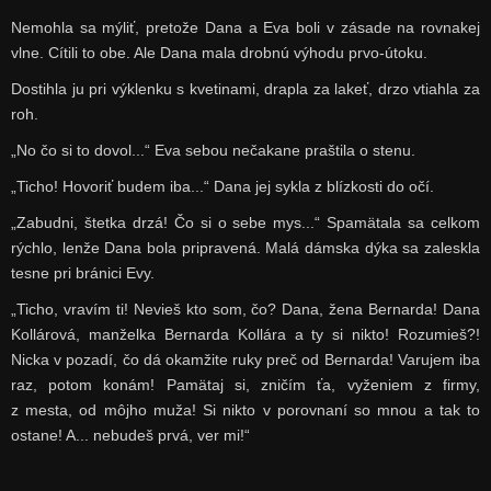
Nemohla sa mýliť, pretože Dana a Eva boli v zásade na rovnakej
vlne. Cítili to obe. Ale Dana mala drobnú výhodu prvo-útoku.
Dostihla ju pri výklenku s kvetinami, drapla za lakeť, drzo vtiahla za
roh.
„No čo si to dovol...“ Eva sebou nečakane praštila o stenu.
„Ticho! Hovoriť budem iba...“ Dana jej sykla z blízkosti do očí.
„Zabudni, štetka drzá! Čo si o sebe mys...“ Spamätala sa celkom
rýchlo, lenže Dana bola pripravená. Malá dámska dýka sa zaleskla
tesne pri bránici Evy.
„Ticho, vravím ti! Nevieš kto som, čo? Dana, žena Bernarda! Dana
Kollárová, manželka Bernarda Kollára a ty si nikto! Rozumieš?!
Nicka v pozadí, čo dá okamžite ruky preč od Bernarda! Varujem iba
raz, potom konám! Pamätaj si, zničím ťa, vyženiem z firmy,
z mesta, od môjho muža! Si nikto v porovnaní so mnou a tak to
ostane! A... nebudeš prvá, ver mi!“