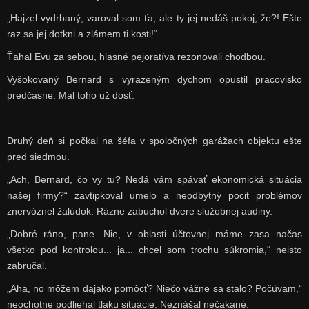
„Hajzel vydrbaný, varoval som ťa, ale ty jej nedáš pokoj, že?! Ešte
raz sa jej dotkni a zlámem ti kosti!“
Ťahal Evu za sebou, hlasné pejoratíva rezonovali chodbou.
Vyšokovaný Bernard s vyrazeným dychom opustil pracovisko
predčasne. Mal toho už dosť.
Druhý deň si počkal na šéfa v spoločných garážach objektu ešte
pred siedmou.
„Ach, Bernard, čo vy tu? Nedá vám spávať ekonomická situácia
našej firmy?“ zavtipkoval umelo a neodbytný pocit problémov
znervóznel žalúdok. Rázne zabuchol dvere služobnej audiny.
„Dobré ráno, pane. Nie, v oblasti účtovnej máme zasa načas
všetko pod kontrolou... ja... chcel som trochu súkromia,“ neisto
zabručal.
„Aha, no môžem dajako pomôcť? Niečo vážne sa stalo? Počúvam,“
neochotne podliehal tlaku situácie. Neznášal nečakané.