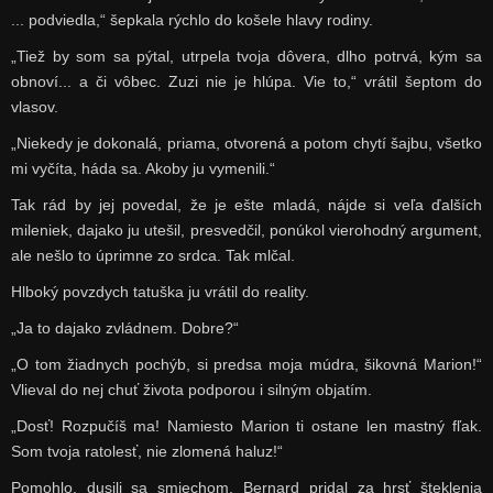
... podviedla,“ šepkala rýchlo do košele hlavy rodiny.
„Tiež by som sa pýtal, utrpela tvoja dôvera, dlho potrvá, kým sa
obnoví... a či vôbec. Zuzi nie je hlúpa. Vie to,“ vrátil šeptom do
vlasov.
„Niekedy je dokonalá, priama, otvorená a potom chytí šajbu, všetko
mi vyčíta, háda sa. Akoby ju vymenili.“
Tak rád by jej povedal, že je ešte mladá, nájde si veľa ďalších
mileniek, dajako ju utešil, presvedčil, ponúkol vierohodný argument,
ale nešlo to úprimne zo srdca. Tak mlčal.
Hlboký povzdych tatuška ju vrátil do reality.
„Ja to dajako zvládnem. Dobre?“
„O tom žiadnych pochýb, si predsa moja múdra, šikovná Marion!“
Vlieval do nej chuť života podporou i silným objatím.
„Dosť! Rozpučíš ma! Namiesto Marion ti ostane len mastný fľak.
Som tvoja ratolesť, nie zlomená haluz!“
Pomohlo, dusili sa smiechom. Bernard pridal za hrsť šteklenia