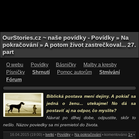
OurStories.cz ~ naše povídky - Povídky » Na
pokračování » A potom život zastrečkoval... 27.
part
O webu
Povídky
Básničky
Malby a kresby
Písničky
Shrnutí
Pomoc autorům
Stmívání
Fórum
Biblická postava mení dejiny. A pokiaľ sa
jedná o ženu... utekajme! No dá sa
postaviť aj na odpor, čo myslíte?
Návrat po dlhej dobe, odpustite, skôr to
nešlo. Názov poviedky sa mi premietol do života.
16.04.2015 (19:00) •
Ivetki
•
Povídky
»
Na pokračování
• komentováno
1×
•