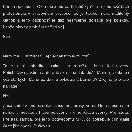
Berni nepochodil. Ok, dobre mu padli lichôtky šéfa o jeho kvalitách
profesionála v pracovnom procese, že je takmer nenahraditeľný
článok a jeho osobnosť je tiež nesmierne dôležitá pre kolektív.
Lenže hlavný problém tlačil ďalej.
Eva.
- - -
Nazvime ju mrzutosť. Jej Veličenstvo Mrzutosť.
To ona si pohodlne ustlala na rohožke domu Kollárovcov.
Potichučky sa vdierala do príbytku, opantala dušu Marion, vzala to i
cez starkých. Danu už dávnu ovládala a Bernard? Zrejme je práve
na rade.
Hej.
Zasa sedel v tme polnočnej jesennej terasy, verná Nera stočená pri
nohách, medvediu hlavu položenú v klíne vodcu svorky. Pre istotu.
Pre alfa samca, pre jeho podvedomú ruku, čo potrebuje čím ďalej
častejšie oporu. Duševnú.