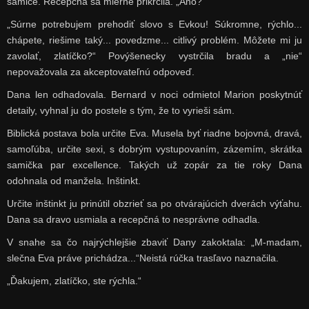
samice. Recepčná sa mierne prikrčila. „Áno?“
„Súrne potrebujem prehodiť slovo s Evkou! Súkromne, rýchlo...
chápete, riešime taký... povedzme... citlivý problém. Môžete mi ju
zavolať, zlatíčko?“ Povýšenecky vystrčila bradu a „nie“
nepovažovala za akceptovateľnú odpoveď.
Dana len odhadovala. Bernard v noci odmietol Marion poskytnúť
detaily, vyhnal ju do postele s tým, že to vyrieši sám.
Biblická postava bola určite Eva. Musela byť riadne bojovná, dravá,
samoľúba, určite sexi, s dobrým vystupovaním, zázemím, skrátka
samička par excellence. Takých už zopár za tie roky Dana
odohnala od manžela. Inštinkt.
Určite inštinkt ju prinútil obzrieť sa po otvárajúcich dverách výťahu.
Dana sa dravo usmiala a recepčná to nesprávne odhadla.
V snahe sa čo najrýchlejšie zbaviť Dany zakoktala: „M-madam,
slečna Eva práve prichádza...“Neistá rúčka trasľavo naznačila.
„Ďakujem, zlatíčko, ste rýchla.“