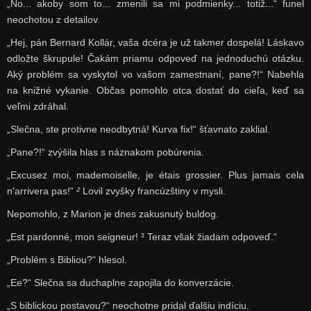
„No... akoby som to... zmenili sa mi podmienky... totiž...“ funel
neochotou z detailov.
„Hej, pán Bernard Kollár, vaša dcéra je už takmer dospelá! Láskavo
odložte škrupule! Čakám priamu odpoveď na jednoduchú otázku.
Aký problém sa vyskytol vo vašom zamestnaní, pane?!“ Nabehla
na knižné vykanie. Občas pomohlo otca dostať do cieľa, keď sa
veľmi zdráhal.
„Slečna, ste protivne neodbytná! Kurva fix!“ šťavnato zaklial.
„Pane?!“ zvýšila hlas s náznakom pobúrenia.
„Excusez moi, mademoiselle, je étais grossier. Plus jamais cela
n'arrivera pas!“
²
Lovil zvyšky francúzštiny v mysli.
Nepomohlo, z Marion je dnes zakusnutý buldog.
„Est pardonné, mon seigneur! ³ Teraz však žiadam odpoveď.“
„Problém s Bibliou?“ hlesol.
„Ee?“ Slečna sa duchaplne zapojila do konverzácie.
„S biblickou postavou?“ neochotne pridal ďalšiu indíciu.