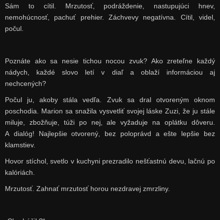
Sám to cítil. Mrzutosť, podráždenie, nastupujúci hnev,
nemohúcnosť, pachuť prehier. Záchvevy negatívna. Cítil, videl,
počul.
Poznáte ako sa nesie tichou nocou zvuk? Ako zreteľne každý
nádych, každé slovo letí v diaľ a oblaží informáciou aj
nechcených?
Počul ju, akoby stála vedľa. Zvuk sa dral otvoreným oknom
poschodia. Marion sa snažila vysvetliť svojej láske Zuzi, že ju stále
miluje, zbožňuje, túži po nej, ale vyžaduje na oplátku dôveru.
A dialóg! Najlepšie otvorený, bez poloprávd a ešte lepšie bez
klamstiev.
Hovor stíchol, svetlo v kuchyni prezradilo nešťastnú devu, lačnú po
kalóriách.
Mrzutosť. Zahnať mrzutosť horou nezdravej zmrzliny.