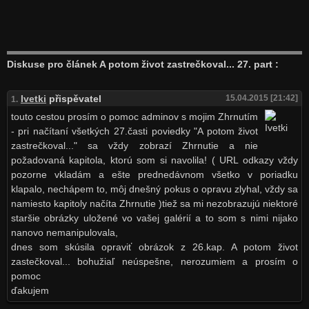
Diskuse pro článek A potom život zastrečkoval... 27. part :
Ivetki
přispěvatel
15.04.2015 [21:42]
1.
touto cestou prosím o pomoc adminov s mojim Zhrnutím
- pri načítaní všetkých 27.časti poviedky "A potom život
zastrečkoval..." sa vždy zobrazí Zhrnutie a nie
požadovaná kapitola, ktorú som si navolila! ( URL odkazy vždy
pozorne vkladám a ešte prednedávnom všetko v poriadku
klapalo, nechápem to, môj dnešný pokus o opravu zlyhal, vždy sa
namiesto kapitoly načíta Zhrnutie )tiež sa mi nezobrazujú niektoré
staršie obrázky uložené vo vašej galérií a to som s nimi nijako
nanovo nemanipulovala,
dnes som skúsila opraviť obrázok z 26.kap. A potom život
zastečkoval... bohužiaľ neúspešne, nerozumiem a prosím o
pomoc
ďakujem