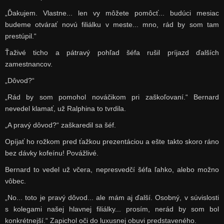
„Ďakujem. Vlastne... len vy môžete pomôcť... budúci mesiac
budeme otvárať novú filiálku v meste... mno, rád by som tam
prestúpil.“
Ťaživé ticho a pátravý pohľad šéfa rušil príjazd ďalších
zamestnancov.
„Dôvod?“
„Rád by som pomohol nováčikom pri zaškoľovaní.“ Bernard
nevedel klamať, už Ralphina to tvrdila.
„A pravý dôvod?“ zaškaredil sa šéf.
Opíjať ho rožkom pred ťažkou prezentáciou a ešte takto skoro ráno
bez dávky kofeínu! Povážlivé.
Bernard to vedel už včera, nepresvedčí šéfa ľahko, alebo možno
vôbec.
„No... toto je pravý dôvod... ale mám aj ďalší. Osobný, v súvislosti
s kolegami našej hlavnej filiálky... prosím, nerád by som bol
konkrétnejší.“ Zapichol oči do luxusnej obuvi predstaveného.