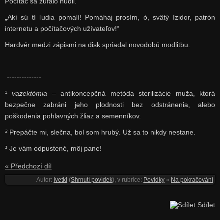
Počítač sa zúfalo nudil.
„Akí sú tí ľudia pomalí! Pomáhaj prosím, ó, svätý Izidor, patrón
internetu a počítačových užívateľov!“
Hardvér medzi zápismi na disk spriadal novodobú modlitbu.
--------------
¹
vazektómia
– antikoncepčná metóda sterilizácie muža, ktorá
bezpečne zabráni jeho plodnosti bez odstránenia, alebo
poškodenia pohlavných žliaz a semenníkov.
²
Prepáčte mi, slečna, bol som hrubý. Už sa to nikdy nestane.
³ Je vám odpustené, môj pane!
« Předchozí díl
Autor:
Ivetki
(
Shrnutí povídek
), v rubrice:
Povídky
»
Na pokračování
Sdílet