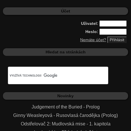
Účet
Uživatel:
Heslo:
Nemáte účet?
Hledat na stránkách
Novinky
Judgement of the Buried - Prolog
Ginny Weasleyová - Rusovlasá čarodějka (Prolog)
Odstřelovač 2: Mudlovská mise - 1. kapitola