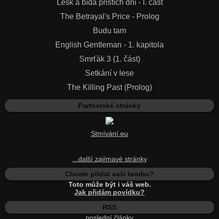
Lesk a bída příštích dní - I. část
The Betrayal's Price - Prolog
Budu tam
English Gentleman - 1. kapitola
Smrťák 3 (1. část)
Setkání v lese
The Killing Past (Prolog)
Partnerské stránky
Stmívání.eu
...další zajímavé stránky
Chcete přidat vaši tvorbu?
Toto může být i váš web.
Jak přidám povídku?
RSS
poslední články