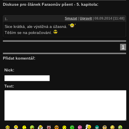
Diskuse pro článek Faraonův pšent - 5. kapitola:
Smazat
|
Upravit
| 08.09.2014 [11:48]
1.
Sice krátká, ale výstižná a úžasná.
Těším se na pokračování.
1
Přidat komentář:
Nick:
Text: