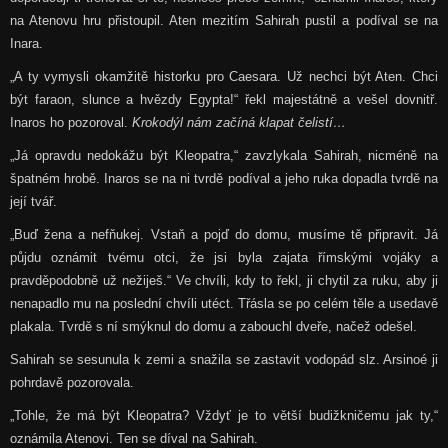
na Atenovu hru přistoupil. Aten mezitím Sahirah pustil a podíval se na
Inara.
„A ty vymysli okamžitě historku pro Caesara. Už nechci být Aten. Chci
být faraon, slunce a hvězdy Egypta!“ řekl majestátně a vešel dovnitř.
Inaros ho pozoroval.
Krokodýl nám začíná klapat čelistí…
„Já opravdu nedokážu být Kleopatra,“ zavzlykala Sahirah, nicméně na
špatném hrobě. Inaros se na ni tvrdě podíval a jeho ruka dopadla tvrdě na
její tvář.
„Buď žena a nefňukej. Vstaň a pojď do domu, musíme tě připravit. Já
půjdu oznámit tvému otci, že jsi byla zajata římskými vojáky a
pravděpodobně už nežiješ.“ Ve chvíli, kdy to řekl, ji chytil za ruku, aby ji
nenapadlo mu na poslední chvíli utéct. Třásla se po celém těle a usedavě
plakala. Tvrdě s ní smýknul do domu a zabouchl dveře, načež odešel.
Sahirah se sesunula k zemi a snažila se zastavit vodopád slz. Arsinoé ji
pohrdavě pozorovala.
„Tohle, že má být Kleopatra? Vždyť je to větší budižkničemu jak ty,“
oznámila Atenovi. Ten se díval na Sahirah.