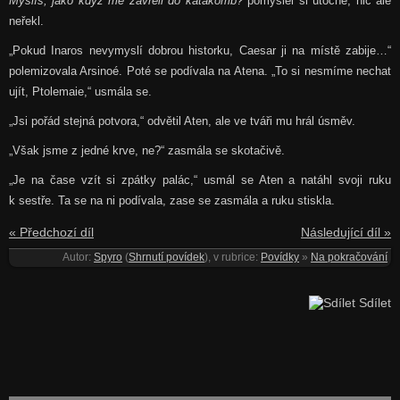
Myslíš, jako když mě zavřeli do katakomb?
pomyslel si útočně, nic ale
neřekl.
„Pokud Inaros nevymyslí dobrou historku, Caesar ji na místě zabije…“
polemizovala Arsinoé. Poté se podívala na Atena. „To si nesmíme nechat
ujít, Ptolemaie,“ usmála se.
„Jsi pořád stejná potvora,“ odvětil Aten, ale ve tváři mu hrál úsměv.
„Však jsme z jedné krve, ne?“ zasmála se skotačivě.
„Je na čase vzít si zpátky palác,“ usmál se Aten a natáhl svoji ruku
k sestře. Ta se na ni podívala, zase se zasmála a ruku stiskla.
« Předchozí díl
Následující díl »
Autor:
Spyro
(
Shrnutí povídek
), v rubrice:
Povídky
»
Na pokračování
Sdílet