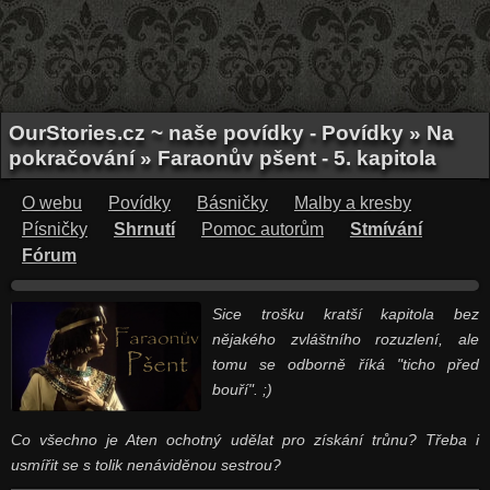
OurStories.cz ~ naše povídky - Povídky » Na
pokračování » Faraonův pšent - 5. kapitola
O webu
Povídky
Básničky
Malby a kresby
Písničky
Shrnutí
Pomoc autorům
Stmívání
Fórum
Sice trošku kratší kapitola bez
nějakého zvláštního rozuzlení, ale
tomu se odborně říká "ticho před
bouří". ;)
Co všechno je Aten ochotný udělat pro získání trůnu? Třeba i
usmířit se s tolik nenáviděnou sestrou?