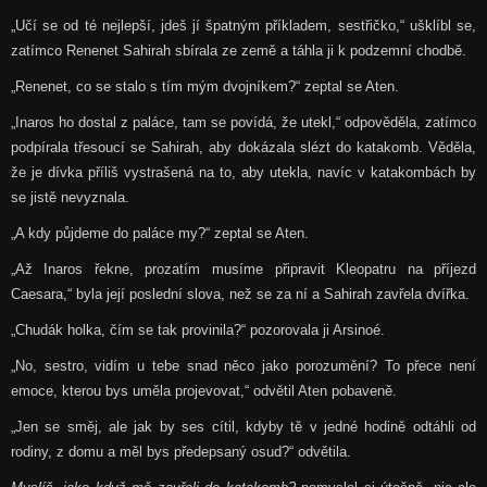
„Učí se od té nejlepší, jdeš jí špatným příkladem, sestřičko,“ ušklíbl se,
zatímco Renenet Sahirah sbírala ze země a táhla ji k podzemní chodbě.
„Renenet, co se stalo s tím mým dvojníkem?“ zeptal se Aten.
„Inaros ho dostal z paláce, tam se povídá, že utekl,“ odpověděla, zatímco
podpírala třesoucí se Sahirah, aby dokázala slézt do katakomb. Věděla,
že je dívka příliš vystrašená na to, aby utekla, navíc v katakombách by
se jistě nevyznala.
„A kdy půjdeme do paláce my?“ zeptal se Aten.
„Až Inaros řekne, prozatím musíme připravit Kleopatru na příjezd
Caesara,“ byla její poslední slova, než se za ní a Sahirah zavřela dvířka.
„Chudák holka, čím se tak provinila?“ pozorovala ji Arsinoé.
„No, sestro, vidím u tebe snad něco jako porozumění? To přece není
emoce, kterou bys uměla projevovat,“ odvětil Aten pobaveně.
„Jen se směj, ale jak by ses cítil, kdyby tě v jedné hodině odtáhli od
rodiny, z domu a měl bys předepsaný osud?“ odvětila.