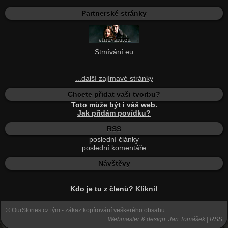
Partnerské stránky
Stmívání.eu
...další zajímavé stránky
Chcete přidat vaši tvorbu?
Toto může být i váš web.
Jak přidám povídku?
RSS
poslední články
poslední komentáře
Návštěvy
Kdo je tu z členů?
Klikni!
©
OurStories.cz tým
- zákaz kopírování veškerého obsahu
Webmaster & design:
Jan Tomášek
|
RSS