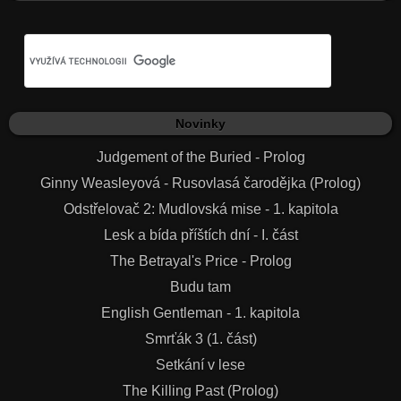
Novinky
Judgement of the Buried - Prolog
Ginny Weasleyová - Rusovlasá čarodějka (Prolog)
Odstřelovač 2: Mudlovská mise - 1. kapitola
Lesk a bída příštích dní - I. část
The Betrayal's Price - Prolog
Budu tam
English Gentleman - 1. kapitola
Smrťák 3 (1. část)
Setkání v lese
The Killing Past (Prolog)