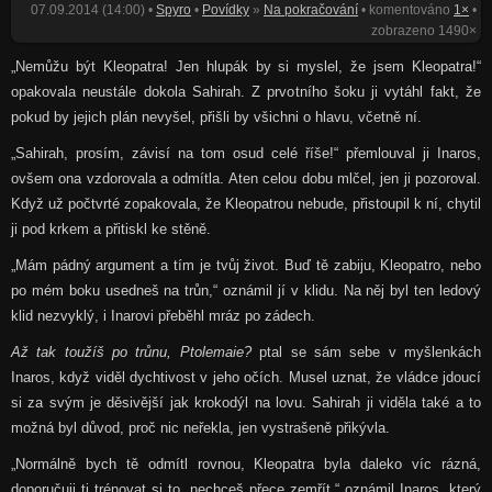
07.09.2014 (14:00) •
Spyro
•
Povídky
»
Na pokračování
• komentováno
1×
•
zobrazeno 1490×
„Nemůžu být Kleopatra! Jen hlupák by si myslel, že jsem Kleopatra!“
opakovala neustále dokola Sahirah. Z prvotního šoku ji vytáhl fakt, že
pokud by jejich plán nevyšel, přišli by všichni o hlavu, včetně ní.
„Sahirah, prosím, závisí na tom osud celé říše!“ přemlouval ji Inaros,
ovšem ona vzdorovala a odmítla. Aten celou dobu mlčel, jen ji pozoroval.
Když už počtvrté zopakovala, že Kleopatrou nebude, přistoupil k ní, chytil
ji pod krkem a přitiskl ke stěně.
„Mám pádný argument a tím je tvůj život. Buď tě zabiju, Kleopatro, nebo
po mém boku usedneš na trůn,“ oznámil jí v klidu. Na něj byl ten ledový
klid nezvyklý, i Inarovi přeběhl mráz po zádech.
Až tak toužíš po trůnu, Ptolemaie?
ptal se sám sebe v myšlenkách
Inaros, když viděl dychtivost v jeho očích. Musel uznat, že vládce jdoucí
si za svým je děsivější jak krokodýl na lovu. Sahirah ji viděla také a to
možná byl důvod, proč nic neřekla, jen vystrašeně přikývla.
„Normálně bych tě odmítl rovnou, Kleopatra byla daleko víc rázná,
doporučuji ti trénovat si to, nechceš přece zemřít,“ oznámil Inaros, který