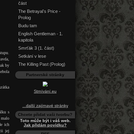
část
The Betrayal's Price -
Prolog
Budu tam
English Gentleman - 1.
kapitola
Smrťák 3 (1. část)
stupu.
Setkání v lese
ravda,
The Killing Past (Prolog)
 ak by
nebola
Partnerské stránky
krátka
Stmívání.eu
...další zajímavé stránky
álku s
Chcete přidat vaši tvorbu?
o malo
Toto může být i váš web.
de ich
Jak přidám povídku?
i jej