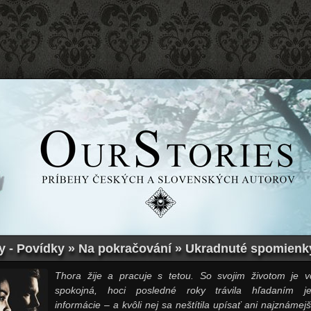
y - Povídky » Na pokračování » Ukradnuté spomienky
Thora žije a pracuje s tetou. So svojim životom je v
spokojná, hoci posledné roky trávila hľadaním je
informácie – a kvôli nej sa neštítila upísať ani najznámej