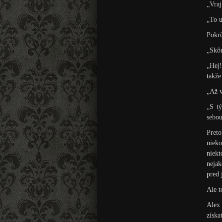
„Vraj
„To u
Pokrč
„Skôr
„Hej!
takže
„Až v
„S t
sebou
Preto
nieko
niekt
nejak
pred 
Ale t
Alex 
získ