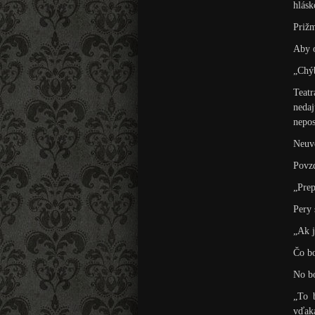
hlás
Prižm
Aby o
„Chýb
Teatr
neda
nepos
Neuve
Povzd
„Prep
Pery 
„Ak j
Čo bo
No bo
„To 
vďaka