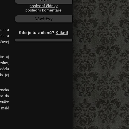
RSS
poslední články
poslední komentáře
Návštěvy
konca
Kdo je tu z členů?
Klikni!
hla sa
ýčovej
te aj
ázdny,
sedela
o jej
ózneho
ere do
 vtáky
é malé