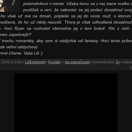
podvodníkovi v meste. Vďaka tomu sa z nej stane vcelku 
poslíček a verí, že nakoniec sa jej podarí dosiahnuť svoj 
ho však už má na dosah, pripletie sa jej do cesty muž, o ktorom
vedčená, že ho už nikdy neuvidí. Thora je však odhodlaná dosiahnuť
 – hoci Ryan sa rozhodol všemožne jej v tom brániť. Kto z nich
niec úspešnejší?
 trochu romantiky, aby som si oddýchla od fantasy. Hoci tento príbe
de veľmi oddychový.
mné čítanie. Vaša Lili :)
.2020 (13:00) •
LiliDarknight
•
Povídky
»
Na pokračování
• komentováno
3×
• zobr
1