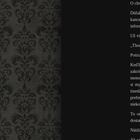
O chv
Dúfa
kanc
infor
Už vi
„Tho
Potri
Keďž
zakri
meno.
si my
tíne
pref
nieko
To o
dosta
Nútil
Ak sa