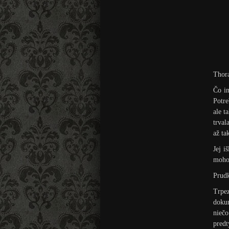
Thora
Čo in
Potre
ale t
trval
až ta
Jej i
moho
Prudk
Trpez
dokum
niečo
pred