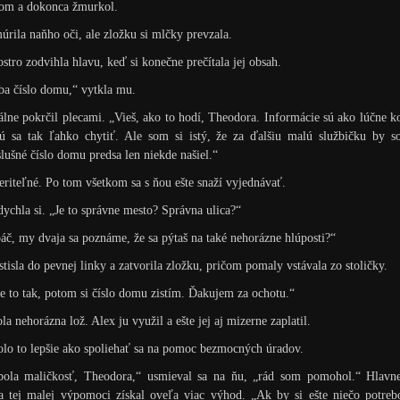
kom a dokonca žmurkol.
úrila naňho oči, ale zložku si mlčky prevzala.
stro zodvihla hlavu, keď si konečne prečítala jej obsah.
a číslo domu,“ vytkla mu.
álne pokrčil plecami. „Vieš, ako to hodí, Theodora. Informácie sú ako lúčne k
jú sa tak ľahko chytiť. Ale som si istý, že za ďalšiu malú službičku by s
lušné číslo domu predsa len niekde našiel.“
riteľné. Po tom všetkom sa s ňou ešte snaží vyjednávať.
ychla si. „Je to správne mesto? Správna ulica?“
áč, my dvaja sa poznáme, že sa pýtaš na také nehorázne hlúposti?“
stisla do pevnej linky a zatvorila zložku, pričom pomaly vstávala zo stoličky.
e to tak, potom si číslo domu zistím. Ďakujem za ochotu.“
la nehorázna lož. Alex ju využil a ešte jej aj mizerne zaplatil.
lo to lepšie ako spoliehať sa na pomoc bezmocných úradov.
bola maličkosť, Theodora,“ usmieval sa na ňu, „rád som pomohol.“ Hlavn
 tej malej výpomoci získal oveľa viac výhod. „Ak by si ešte niečo potreb