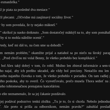
 exmanželka.“
ž je piata za posledné dva mesiace.“
il plecami. „Očividne má zaujímavý sociálny život.“
 by som povedala, že ty nejako mäkneš.“
“ okríkol ju naoko dotknuto. „Som dostatočný mäkkýš na to, aby som pomáhal
 by si to mohla náležite oceniť.“
tedy, keď mi dáš to, na čom sme sa dohodli.“
ým nemám problém,“ okamžite prijal a natiahol sa po niečo na široký parap
. „Pred chvíľou mi volal Benny, že všetko prebehlo bez komplikácií.“
 bol Alex taký dobrý v tom, čo robil. Možno len zbieral informácie a sem-
ho najal, aby ich preňho ukradol, ale vždy bol precízny. Nestačilo mu len
orého najatého človeka o tom, že všetko prebehlo v poriadku. On tam radšej 
ého poskoka, aby to overil. Čo vysvetľovalo, prečo musela Thora sedieť na
jeho tohtomesačnou prenajatou kanceláriou.
o ešte neznamenalo, že sa jej čakanie pozdávalo.
jej podával podozrivo tenkú zložku. „Tu je to, čo si chcela. Nebolo jednodu
ať. Ale preto si prišla za odborníkom, nemám pravdu?“ zahuhlal presla