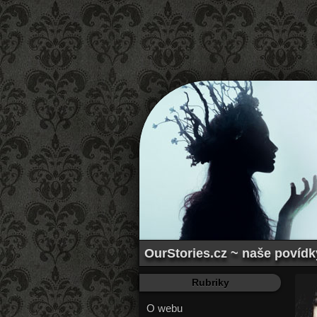
OurStories.cz ~ naše povídk
Rubriky
O webu