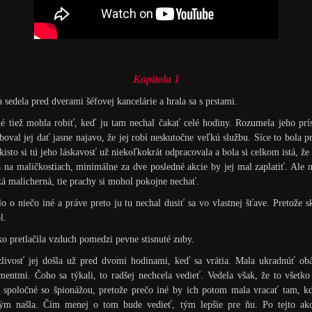
Kapitola 1
 sedela pred dverami šéfovej kancelárie a hrala sa s prstami.
é tiež mohla robiť, keď ju tam nechal čakať celé hodiny. Rozumela jeho prí
boval jej dať jasne najavo, že jej robí neskutočne veľkú službu. Síce to bola p
akisto si tú jeho láskavosť už niekoľkokrát odpracovala a bola si celkom istá, že
a na maličkostiach, minimálne za dve posledné akcie by jej mal zaplatiť. Ale 
ká malicherná, tie prachy si mohol pokojne nechať.
šlo o niečo iné a práve preto ju tu nechal dusiť sa vo vlastnej šťave. Pretože s
l.
o pretlačila vzduch pomedzi pevne stisnuté zuby.
livosť jej došla už pred dvomi hodinami, keď sa vrátia. Mala ukradnúť ob
entmi. Čoho sa týkali, to radšej nechcela vedieť. Vedela však, že to všetk
 spoločné so špionážou, pretože prečo iné by ich potom mala vracať tam, k
tým našla. Čím menej o tom bude vedieť, tým lepšie pre ňu. Po tejto akci