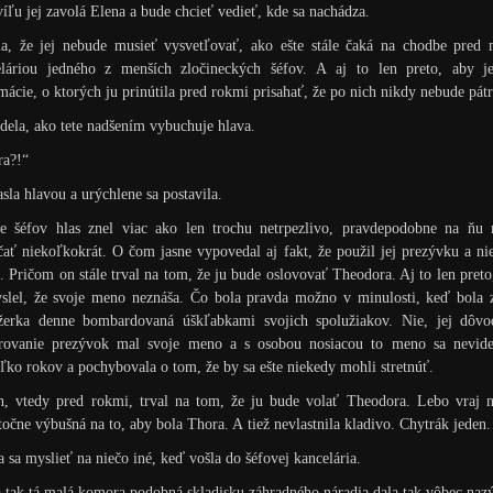
íľu jej zavolá Elena a bude chcieť vedieť, kde sa nachádza.
la, že jej nebude musieť vysvetľovať, ako ešte stále čaká na chodbe pred 
eláriou jedného z menších zločineckých šéfov. A aj to len preto, aby je
mácie, o ktorých ju prinútila pred rokmi prisahať, že po nich nikdy nebude pátr
dela, ako tete nadšením vybuchuje hlava.
ra?!“
asla hlavou a urýchlene sa postavila.
e šéfov hlas znel viac ako len trochu netrpezlivo, pravdepodobne na ňu 
čať niekoľkokrát. O čom jasne vypovedal aj fakt, že použil jej prezývku a ni
 Pričom on stále trval na tom, že ju bude oslovovať Theodora. Aj to len preto
slel, že svoje meno neznáša. Čo bola pravda možno v minulosti, keď bola 
džerka denne bombardovaná úškľabkami svojich spolužiakov. Nie, jej dôvo
erovanie prezývok mal svoje meno a s osobou nosiacou to meno sa nevide
ľko rokov a pochybovala o tom, že by sa ešte niekedy mohli stretnúť.
n, vtedy pred rokmi, trval na tom, že ju bude volať Theodora. Lebo vraj n
točne výbušná na to, aby bola Thora. A tiež nevlastnila kladivo. Chytrák jeden.
a sa myslieť na niečo iné, keď vošla do šéfovej kancelária.
 tak tá malá komora podobná skladisku záhradného náradia dala tak vôbec naz