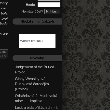
dobrý
Heslo:
cieľ.
Nemáte účet?
 bola
 svoj
Hledat na stránkách
 bude
h asi
azeno
917×
Novinky
Judgement of the Buried -
Prolog
Ginny Weasleyová -
Rusovlasá čarodějka
(Prolog)
Odstřelovač 2: Mudlovská
mise - 1. kapitola
Lesk a bída příštích dní - I.