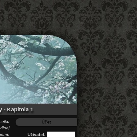
 - Kapitola 1
celku
Účet
dinej
šiemu
Uživatel: