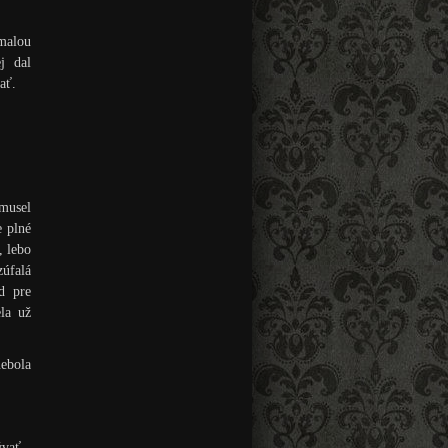
malou
j dal
ať.
musel
e plné
, lebo
zúfalá
d pre
la už
ebola
ývať.