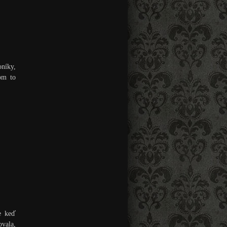
oníky,
om to
e keď
ovala,