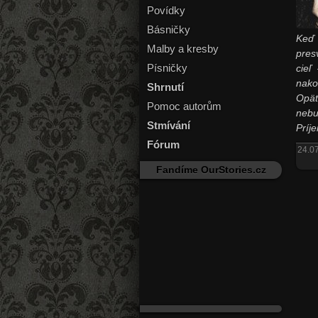
Povídky
Básničky
Keď 
Malby a kresby
pres
Písničky
cieľ
nako
Shrnutí
Opäť
Pomoc autorům
nebu
Stmívání
Príje
Fórum
24.07
Fandíme OurStories.cz