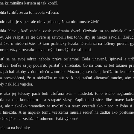
ná kriminálna kariéra aj tak končí.
la tvrdiť, že za to nebola vďačná.
 adrenalín je super, ale nie v prípade, že sa ním musíte živiť.
ihla hlavu, keď začula zvuk otvárania dverí. Ozývalo sa to odniekiaľ z 
y. Ale vzápätí sa tie dvere aj zatvorili bez toho, aby ju niekto zavolal. Zošuc
oličke o niečo nižšie, až tam prakticky ležala. Dívala sa na leštený povrch g
bornej vázy s rovnako nevkusnými umelými rastlinami.
rať sa na svoj odraz nebolo práve príjemné. Bola unavená, špinavá a urči
ľavá, keďže sa jej podarilo pristáť v smetiaku. Čo na tom, že bol takmer pr
 zapáchal akoby v ňom niečo zomrelo. Možno jej sebaúcta, keďže tu len tak 
la presvedčená, že o niekoľko minút sa k nej začnú zlietavať muchy, aby d
ly nakládli vajíčka.
e ako jej telesný pach boli ufúľaná tvár – následok toho istého negrandi
átia na dne kontajneru – a strapaté vlasy. Zaplietla si síce dlhé tmavé kad
a, ale niekoľko prameňov sa uvoľnilo a teraz vyzerali ako niečo, z čoho si
li hniezda. A aj napriek tomu všetkému musela sedieť na zadku ako poslušn
 čakajúce na zaslúženú odmenu. Fakt výborné.
ala sa na hodinky.