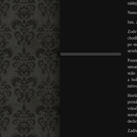
nádej
Nemoh
Iste,
Zodv
chodb
po st
strie
Poze
smrad
stále
a bo
mŕtvo
Horši
prist
vrkoč
stava
decko
Zadív