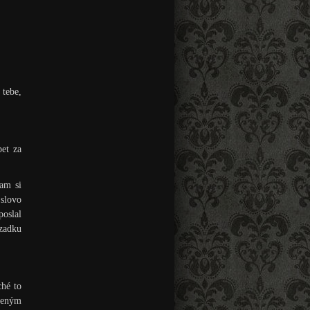
 tebe,
et za
tam si
 slovo
poslal
 zadku
ché to
deným