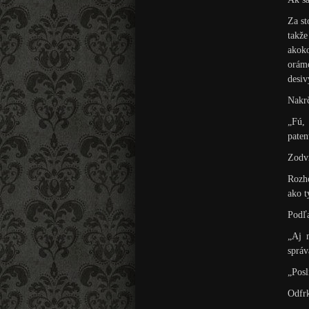
Za st
takže
akoko
orámo
desiv
Nakrč
„Fú,
paten
Zodvi
Rozho
ako t
Podľa
„Aj 
správ
„Posl
Odfrk