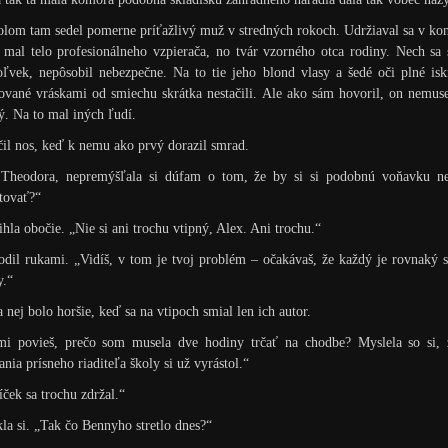
olom tam sedel pomerne príťažlivý muž v stredných rokoch. Udržiaval sa v kon
 mal telo profesionálneho vzpierača, no tvár vzorného otca rodiny. Nech sa 
ľvek, nepôsobil nebezpečne. Na to tie jeho blond vlasy a šedé oči plné isk
vané vráskami od smiechu skrátka nestačili. Ale ako sám hovoril, on nemus
ý. Na to mal iných ľudí.
il nos, keď k nemu ako prvý dorazil smrad.
 Theodora, nepremýšľala si dúfam o tom, že by si si podobnú voňavku ne
tovať?“
hla obočie. „Nie si ani trochu vtipný, Alex. Ani trochu.“
dil rukami. „Vidíš, v tom je tvoj problém – očakávaš, že každý je rovnaký 
y.“
 nej bolo horšie, keď sa na vtipoch smial len ich autor.
mi povieš, prečo som musela dve hodiny trčať na chodbe? Myslela so si, 
ania prísneho riaditeľa školy si už vyrástol.“
íček sa trochu zdržal.“
la si. „Tak čo Bennyho stretlo dnes?“