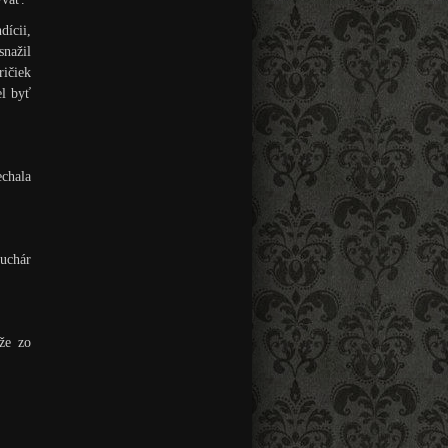
dícii,
snažil
ričiek
el byť
chala
suchár
že zo