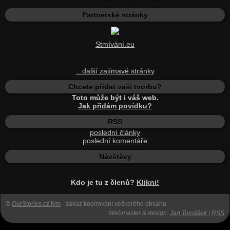
Partnerské stránky
Stmívání.eu
...další zajímavé stránky
Chcete přidat vaši tvorbu?
Toto může být i váš web.
Jak přidám povídku?
RSS
poslední články
poslední komentáře
Návštěvy
Kdo je tu z členů?
Klikni!
©
OurStories.cz tým
- zákaz kopírování veškerého obsahu
Webmaster & design:
Jan Tomášek
|
RSS