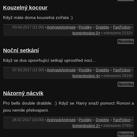
Kouzelný kocour
Když máte doma kouzelná zvířata :)
03.04.2017 (11:00) •
AndysekAndysek
•
Povídky
»
Drabble
»
FanFiction
•
komentováno 0×
• zobrazeno 2132×
Novinka
Noční setkání
Když se dva opovrhující setkají uprostřed noci...
07.03.2017 (11:00) •
AndysekAndysek
•
Povídky
»
Drabble
»
FanFiction
•
komentováno 4×
• zobrazeno 2910×
Novinka
Názorný nácvik
Pro bells double drabble. :) Když se Harry snaží pomoct Ronovi a
jsou nemile překvapeni.
28.02.2017 (10:00) •
AndysekAndysek
•
Povídky
»
Drabble
»
FanFiction
•
komentováno 2×
• zobrazeno 2765×
Novinka