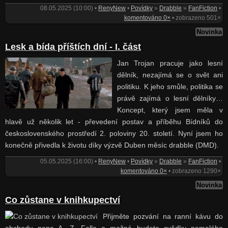
08.05.2025 (10:00) •
RenyNew
•
Povídky
»
Drabble
»
FanFiction
•
komentováno 0×
• zobrazeno 501×
Novinka
Lesk a bída příštích dní - I. část
Jan Trojan pracuje jako lesní
dělník, nezajímá se o svět ani
politiku. K jeho smůle, politika se
právě zajímá o lesní dělníky…
Koncept, který jsem měla v
hlavě už několik let - převedení postav a příběhu Bídníků do
československého prostředí 2. poloviny 20. století. Nyní jsem ho
konečně přivedla k životu díky výzvě Duben měsíc drabble (DMD).
05.05.2025 (16:00) •
RenyNew
•
Povídky
»
Drabble
»
FanFiction
•
komentováno 0×
• zobrazeno 1290×
Novinka
Co zůstane v knihkupectví
Přijměte pozvání na ranní kávu do