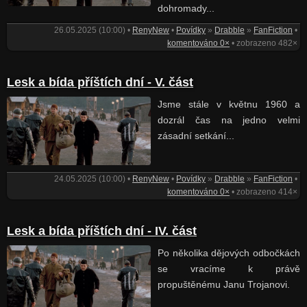
dohromady...
26.05.2025 (10:00) •
RenyNew
•
Povídky
»
Drabble
»
FanFiction
•
komentováno 0×
• zobrazeno 482×
Lesk a bída příštích dní - V. část
Jsme stále v květnu 1960 a
dozrál čas na jedno velmi
zásadní setkání...
24.05.2025 (10:00) •
RenyNew
•
Povídky
»
Drabble
»
FanFiction
•
komentováno 0×
• zobrazeno 414×
Lesk a bída příštích dní - IV. část
Po několika dějových odbočkách
se vracíme k právě
propuštěnému Janu Trojanovi.