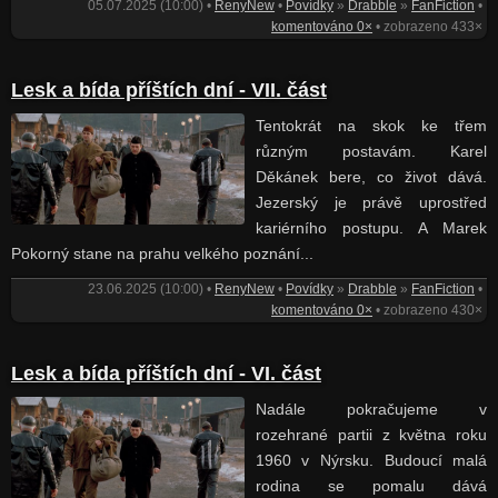
05.07.2025 (10:00) •
RenyNew
•
Povídky
»
Drabble
»
FanFiction
•
komentováno 0×
• zobrazeno 433×
Lesk a bída příštích dní - VII. část
Tentokrát na skok ke třem
různým postavám. Karel
Děkánek bere, co život dává.
Jezerský je právě uprostřed
kariérního postupu. A Marek
Pokorný stane na prahu velkého poznání...
23.06.2025 (10:00) •
RenyNew
•
Povídky
»
Drabble
»
FanFiction
•
komentováno 0×
• zobrazeno 430×
Lesk a bída příštích dní - VI. část
Nadále pokračujeme v
rozehrané partii z května roku
1960 v Nýrsku. Budoucí malá
rodina se pomalu dává