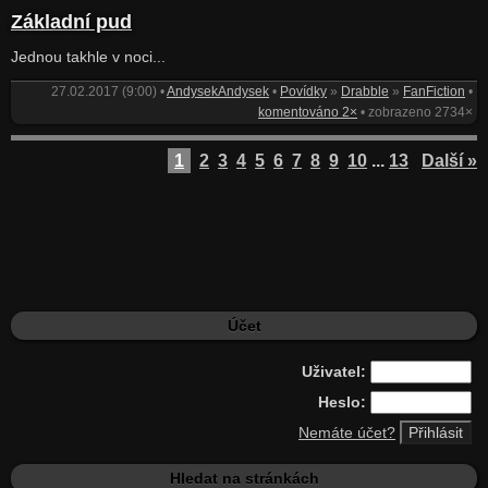
Základní pud
Jednou takhle v noci...
27.02.2017 (9:00) •
AndysekAndysek
•
Povídky
»
Drabble
»
FanFiction
•
komentováno 2×
• zobrazeno 2734×
1
2
3
4
5
6
7
8
9
10
...
13
Další »
Účet
Uživatel:
Heslo:
Nemáte účet?
Hledat na stránkách