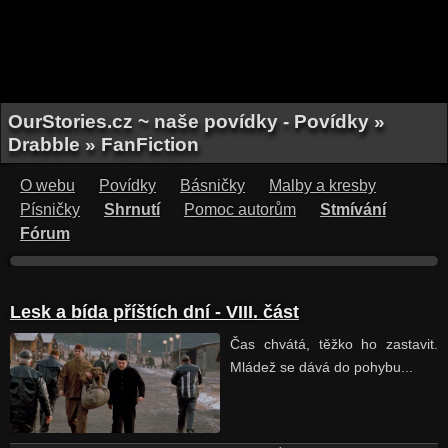
OurStories.cz ~ naše povídky - Povídky »
Drabble » FanFiction
O webu
Povídky
Básničky
Malby a kresby
Písničky
Shrnutí
Pomoc autorům
Stmívání
Fórum
Lesk a bída příštích dní - VIII. část
Čas chvátá, těžko ho zastavit.
Mládež se dává do pohybu...