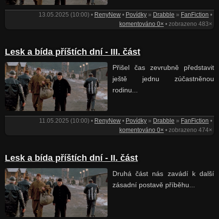
13.05.2025 (10:00) •
RenyNew
•
Povídky
»
Drabble
»
FanFiction
•
komentováno 0×
• zobrazeno 483×
Lesk a bída příštích dní - III. část
Přišel čas zevrubně představit
ještě jednu zúčastněnou
rodinu...
11.05.2025 (10:00) •
RenyNew
•
Povídky
»
Drabble
»
FanFiction
•
komentováno 0×
• zobrazeno 474×
Lesk a bída příštích dní - II. část
Druhá část nás zavádí k další
zásadní postavě příběhu...