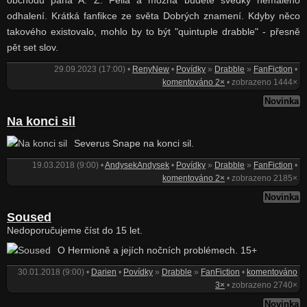
obchodu pana A. Z. Fella a možná budete svědky nemalého
odhalení. Krátká fanfikce ze světa Dobrých znamení. Kdyby něco
takového existovalo, mohlo by to být "quintuple drabble" - přesně
pět set slov.
29.09.2023 (17:00) •
RenyNew
•
Povídky
»
Drabble
»
FanFiction
•
komentováno 2×
• zobrazeno 1444×
Novinka
Na konci sil
Severus Snape na konci sil.
19.03.2018 (9:00) •
AndysekAndysek
•
Povídky
»
Drabble
»
FanFiction
•
komentováno 2×
• zobrazeno 2185×
Novinka
Soused
Nedoporučujeme číst do 15 let.
O Hermioně a jejích nočních problémech. 15+
30.01.2018 (9:00) •
Darien
•
Povídky
»
Drabble
»
FanFiction
•
komentováno
3×
• zobrazeno 2740×
Novinka