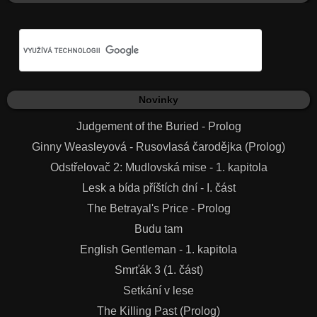
Novinky
Judgement of the Buried - Prolog
Ginny Weasleyová - Rusovlasá čarodějka (Prolog)
Odstřelovač 2: Mudlovská mise - 1. kapitola
Lesk a bída příštích dní - I. část
The Betrayal's Price - Prolog
Budu tam
English Gentleman - 1. kapitola
Smrťák 3 (1. část)
Setkání v lese
The Killing Past (Prolog)