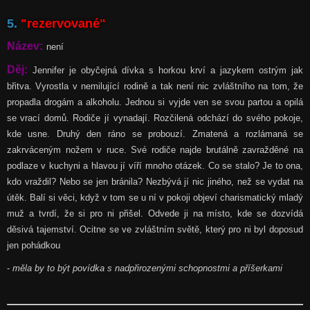
5.
"rezervované"
Název:
není
Děj:
Jennifer je obyčejná dívka s horkou krví a jazykem ostrým jak
břitva. Vyrostla v nemilující rodině a tak není nic zvláštního na tom, že
propadla drogám a alkoholu.
Jednou si vyjde ven se svou partou a opilá
se vrací domů. Rodiče jí vynadají. Rozčilená odchází do svého pokoje,
kde usne. Druhý den ráno se probouzí. Zmatená a rozlámaná se
zakrváceným nožem v ruce. Své rodiče najde brutálně zavražděné na
podlaze v kuchyni a hlavou jí víří mnoho otázek. Co se stalo? Je to ona,
kdo vraždil? Nebo se jen bránila?
Nezbývá jí nic jiného, než se vydat na
útěk. Balí si věci, když v tom se u ní v pokoji objeví charismatický mladý
muž a tvrdí, že si pro ni přišel.
Odvede ji na místo, kde se dozvídá
děsivá tajemství. Ocitne se ve zvláštním světě, který pro ni byl doposud
jen pohádkou
-
měla by to být povídka s nadpřirozenými schopnostmi a příšerkami