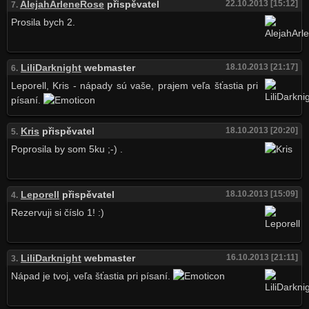
AlejahArleneRose
přispěvatel
22.10.2013 [15:12]
7.
Prosila bych 2.
LiliDarknight
webmaster
18.10.2013 [21:17]
6.
Leporell, Kris - nápady sú vaše, prajem veľa šťastia pri
písaní.
Kris
přispěvatel
18.10.2013 [20:20]
5.
Poprosila by som 5ku ;-) .
Leporell
přispěvatel
18.10.2013 [15:09]
4.
Rezervuji si číslo 1! :)
LiliDarknight
webmaster
16.10.2013 [21:11]
3.
Nápad je tvoj, veľa šťastia pri písaní.