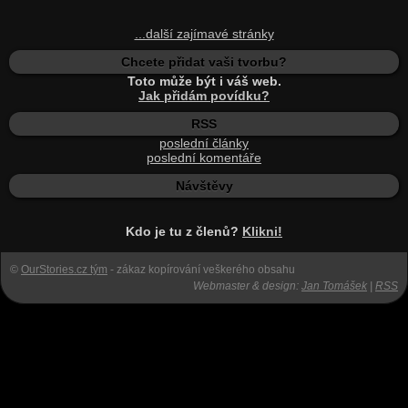
...další zajímavé stránky
Chcete přidat vaši tvorbu?
Toto může být i váš web.
Jak přidám povídku?
RSS
poslední články
poslední komentáře
Návštěvy
Kdo je tu z členů?
Klikni!
©
OurStories.cz tým
- zákaz kopírování veškerého obsahu
Webmaster & design:
Jan Tomášek
|
RSS