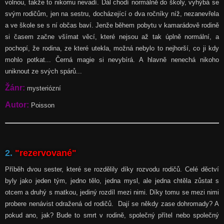
volnou, takže to nikomu nevadí. Dál chodí normálně do školy, vyhýbá se
svým rodičům, jen na sestru, docházející o dva ročníky níž, nezanevřela
a ve škole se s ní občas baví. Jenže během pobytu v kamarádově rodině
si časem začne všímat věcí, které nejsou až tak úplně normální, a
pochopí, že rodina, ze které utekla, možná nebylo to nejhorší, co ji kdy
mohlo potkat... Černá magie si nevybírá. A hlavně nenechá nikoho
uniknout ze svých spárů...
Žánr:
mysteriózní
Autor:
Poisson
2.
"rezervované"
Příběh dvou sester, které se rozdělily díky rozvodu rodičů. Celé děctví
byly jako jeden tým, jedno tělo, jedna mysl, ale jedna chtěla zůstat s
otcem a druhý s matkou, jediný rozdíl mezi nimi. Díky tomu se mezi nimi
probere nenávist odražená od rodičů. Dají se někdy zase dohromady? A
pokud ano, jak? Bude to smrt v rodině, společný přítel nebo společný