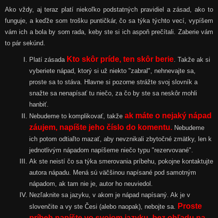
Ako vždy, aj teraz platí niekoľko podstatných pravidiel a zásad, ako to
funguje, a keďže som trošku puntičkár, čo sa týka týchto vecí, vypíšem
vám ich a bola by som rada, keby ste si ich aspoň prečítali. Zaberie vám
to pár sekúnd.
Kto skôr príde, ten skôr berie
Platí zásada
. Takže ak si
vyberiete nápad, ktorý si už niekto "zabral", nehnevajte sa,
proste sa to stáva. Hlavne si pozorne strážte svoj slovník a
snažte sa nenapísať tu niečo, za čo by ste sa neskôr mohli
hanbiť.
ak máte o nejaký nápad
Nebudeme to komplikovať, takže
záujem, napíšte jeho číslo do komentu.
Nebudeme
ich potom odtiaľto mazať, aby nevznikali zbytočné zmätky, len k
jednotlivým nápadom napíšeme niečo typu "rezervované".
Ak ste neistí čo sa týka smerovania príbehu, pokojne kontaktujte
autora nápadu. Mená sú väčšinou napísané pod samotným
nápadom, ak tam nie je, autor ho neuviedol.
Nezľaknite sa jazyku, v akom je nápad napísaný. Ak je v
Proste
slovenčite a vy ste Česi (alebo naopak), nebojte sa.
príbeh napíšte vo svojom jazyku, bez ohľadu na