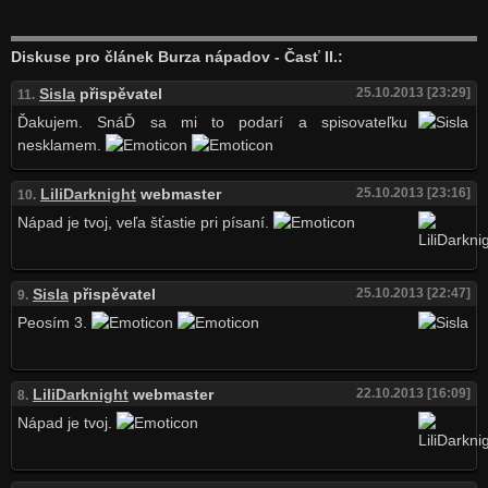
Diskuse pro článek Burza nápadov - Časť II.:
Sisla
přispěvatel
25.10.2013 [23:29]
11.
Ďakujem. SnáĎ sa mi to podarí a spisovateľku
nesklamem.
LiliDarknight
webmaster
25.10.2013 [23:16]
10.
Nápad je tvoj, veľa šťastie pri písaní.
Sisla
přispěvatel
25.10.2013 [22:47]
9.
Peosím 3.
LiliDarknight
webmaster
22.10.2013 [16:09]
8.
Nápad je tvoj.