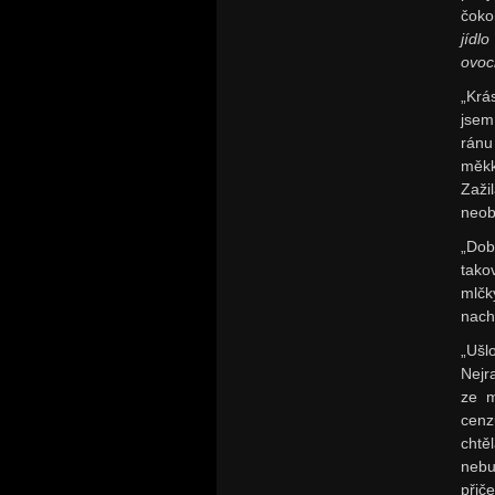
čoko
jídl
ovoc
„Krá
jsem
ránu
měkk
Zaži
neob
„Dob
tako
mlčk
nachy
„Ušl
Nejr
ze m
cenz
chtě
neb
přič