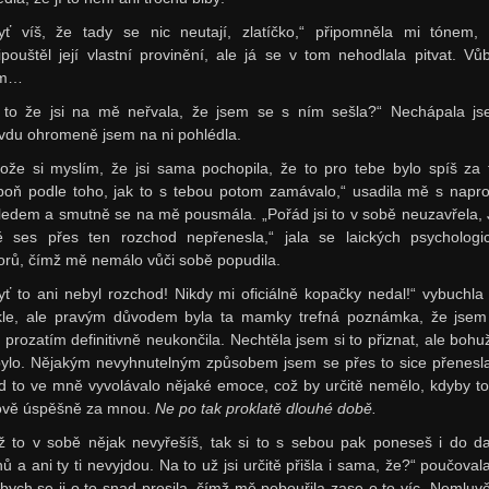
yť víš, že tady se nic neutají, zlatíčko,“ připomněla mi tónem, 
ipouštěl její vlastní provinění, ale já se v tom nehodlala pitvat. Vů
em…
 to že jsi na mě neřvala, že jsem se s ním sešla?“ Nechápala j
vdu ohromeně jsem na ni pohlédla.
tože si myslím, že jsi sama pochopila, že to pro tebe bylo spíš za t
poň podle toho, jak to s tebou potom zamávalo,“ usadila mě s napr
ledem a smutně se na mě pousmála. „Pořád jsi to v sobě neuzavřela, 
ě ses přes ten rozchod nepřenesla,“ jala se laických psychologi
orů, čímž mě nemálo vůči sobě popudila.
yť to ani nebyl rozchod! Nikdy mi oficiálně kopačky nedal!“ vybuchla
kle, ale pravým důvodem byla ta mamky trefná poznámka, že jsem
 prozatím definitivně neukončila. Nechtěla jsem si to přiznat, ale bohuž
bylo. Nějakým nevyhnutelným způsobem jsem se přes to sice přenesla
d to ve mně vyvolávalo nějaké emoce, což by určitě nemělo, kdyby to
ově úspěšně za mnou.
Ne po tak proklatě dlouhé době.
ž to v sobě nějak nevyřešíš, tak si to s sebou pak poneseš i do da
hů a ani ty ti nevyjdou. Na to už jsi určitě přišla i sama, že?“ poučoval
 bych se ji o to snad prosila, čímž mě pobouřila zase o to víc. Nemluvě