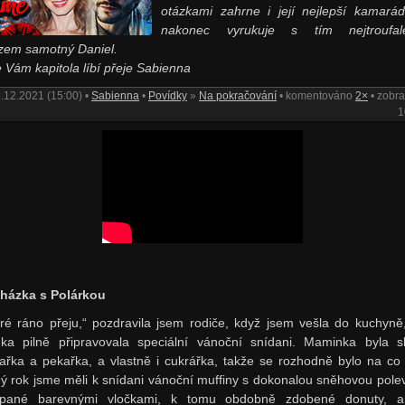
otázkami zahrne i její nejlepší kamará
nakonec vyrukuje s tím nejtroufale
zem samotný Daniel.
e Vám kapitola líbí přeje Sabienna
.12.2021 (15:00) •
Sabienna
•
Povídky
»
Na pokračování
• komentováno
2×
• zobr
1
házka s Polárkou
ré ráno přeju,“ pozdravila jsem rodiče, když jsem vešla do kuchyně
a pilně připravovala speciální vánoční snídani. Maminka byla s
ařka a pekařka, a vlastně i cukrářka, takže se rozhodně bylo na co t
ý rok jsme měli k snídani vánoční muffiny s dokonalou sněhovou pole
ypané barevnými vločkami, k tomu obdobně zdobené donuty, a