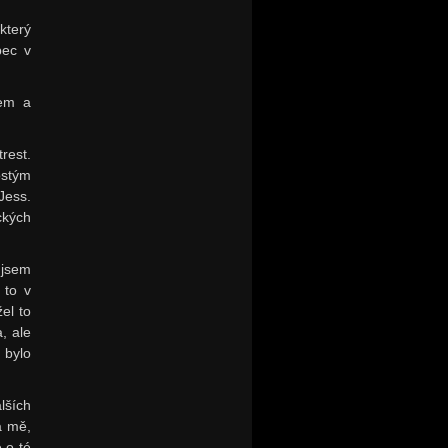
který
bec v
sem a
rest.
ostým
Jess.
ckých
 jsem
 to v
el to
, ale
 bylo
lších
a mě,
 o té