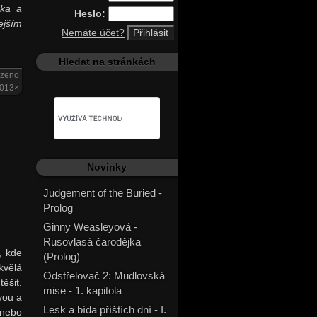
dka a
Heslo:
jším
Nemáte účet?
Hledat na stránkách
azeno
013×
Novinky
Judgement of the Buried -
Prolog
Ginny Weasleyová -
Rusovlasá čarodějka
, kde
(Prolog)
kvělá
Odstřelovač 2: Mudlovská
ěšit.
mise - 1. kapitola
vou a
Lesk a bída příštích dní - I.
nebo