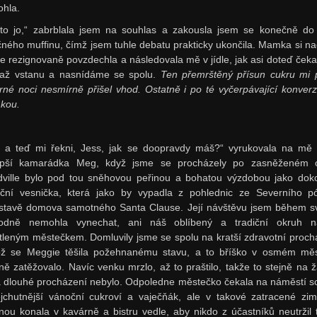
ohla.
 to jo,“ zabrblala jsem na souhlas a zakousla jsem se konečně do
čného muffinu, čímž jsem tuhle debatu prakticky ukončila. Mamka si na
e rezignovaně povzdechla a následovala mě v jídle, jak asi doteď čeka
až vstanu a nasnídáme se spolu.
Ten přemrštěný přísun cukru mi 
rné noci nesmírně přišel vhod. Ostatně i po té vyčerpávající konverz
kou.
, a teď mi řekni, Jess, jak se doopravdy máš?“ vyrukovala na mě
epší kamarádka Meg, když jsme se procházely po zasněženém o
ville bylo pod tou sněhovou peřinou a bohatou výzdobou jako dok
ční vesnička, která jako by vypadla z pohlednic ze Severního p
stavě domova samotného Santa Clause. Její návštěvu jsem během s
odně nemohla vynechat, ani náš oblíbený a tradiční okruh n
tleným městečkem. Domluvily jsme se spolu na kratší zdravotní proch
kož se Meggie těšila požehnanému stavu, a to bříško v osmém měsí
dně zatěžovalo. Navíc venku mrzlo, až to praštilo, takže to stejně na 
a dlouhé procházení nebylo. Odpoledne městečko čekala na náměstí s
jchutnější vánoční cukroví a vaječňák, ale v takové zatracené zi
inou konala v kavárně a bistru vedle, aby nikdo z účastníků neutržil 