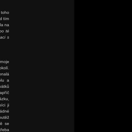
 toho
d tím
la na
po té
aci s
 moje
kolí.
onalá
ólu a
vátků
apříč
ázku,
ci ji
žádné
outěž
mě se
třeba