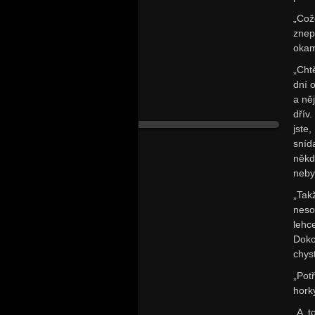
„Což
znep
okam
„Cht
dní 
a ně
dřív
jste
sníd
někd
nebyl
„Tak
neso
lehc
Doko
chys
„Pot
hork
„A t