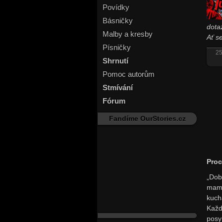
Povídky
Básničky
dota
Malby a kresby
Ať s
Písničky
25
Shrnutí
Pomoc autorům
Stmívání
Fórum
Fandíme OurStories.cz
Proc
„Dob
mamk
kuch
Každ
pos