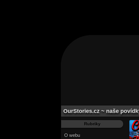
OurStories.cz ~ naše povídk
Rubriky
O webu