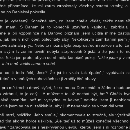
řné připomínce, že mi zatím ztroskotaly všechny ostatní vztahy, o 
 se po Danielovi pokusila.
to je vyřešený! Konečně vím, co jsem chtěla vědět, takže nemusí
ch, mami. S Danem je to konečně uzavřená kapitola,“ zabrblala
eně a při vzpomínce na Danovo přiznání jsem ucítila mírně zaštíp
h, jak mě v nich opět polechtaly slzy. Několikerým zamrkáním jsem j
kově zahnala pryč. Nebo to možná byla bezprostřední reakce na to, že
ím svým tvrzením uvnitř nebyla stoprocentně jistá a že jsem to ne
e řekla jen proto, abych od ní měla konečně pokoj.
Takže jsem jí v z
a, a to mně vadilo samo o sobě.
a co ti teda řekl, Jess? Že jsi to vzala tak špatně,“ vyptávala 
řetně a v hnědých duhovkách se jí zračily čiré obavy.
o pro mě trochu drsný slyšet, že se mnou Dan nestál o žádnou budouc
o zdrhnul, to je celý... A můžeme to už nechat být, hm? Chtěla by
álně nasnídat, než mi vystydne to kakao,“ navrhla jsem jí neoblo
divě jsem se na ni zašklebila, aby ji už nenapadlo se v tom dál vrtat.
mě mrzí, holčičko. Jeho smůla,“ okomentovala to stručně, ale výstižně
ad tím akorát hořce ušklíbla. „Ale teď už to můžeš konečně všechno 
lavu,“ zaradovala se s neskrývanou úlevou, kterou jsem s ní rozhodně s