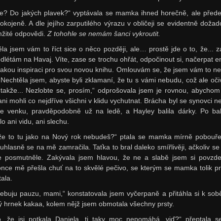
e? Do jakých plavek?“ vyptávala se mamka ihned horečně, ale před
okojeně. A dle jejího zarputilého výrazu v obličeji se evidentně dožad
žité odpovědi.
Z tohohle se nemám šanci vykroutit.
ěla jsem vám to říct sice o něco později, ale… prostě jde o to, že... z
odlétám na Havaj. Víte, zase se trochu ohřát, odpočinout si, načerpat en
jakou inspiraci pro svou novou knihu. Omlouvám se, že jsem vám to ne
. Nechtěla jsem, abyste byli zklamaní, že tu s vámi nebudu, což ale oči
, takže... Nezlobte se, prosím,“ odprošovala jsem je rovnou, abychom 
ani mohli co nejdříve všichni v klidu vychutnat. Brácha byl se synovci ne
e venku, pravděpodobně už na ledě, a Hayley balila dárky. Po ba
o ani vidu, ani slechu.
že to tu jako na Nový rok nebudeš?“ ptala se mamka mírně pobouř
uhlasně se na mě zamračila. Taťka to bral daleko smířlivěji, ačkoliv se t
e posmutněle. Zakývala jsem hlavou, že ne a slabě jsem si povzde
nce mě přešla chuť na to skvělé pečivo, se kterým se mamka tolik p
tala.
řebuju pauzu, mami,“ konstatovala jsem vyčerpaně a přitáhla si k sobě
ý hrnek kakaa, kolem nějž jsem obmotala všechny prsty.
o, že jsi potkala Daniela, ti taky moc nepomáhá, viď?“ přeptala 