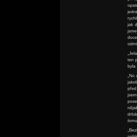
opat
jedn
rych
jak 
jsme
doce
odmí
„Jela
ten 
byla
„No 
jako
před
jsem
pose
něja
drbá
tomu
„Bez
pohlé