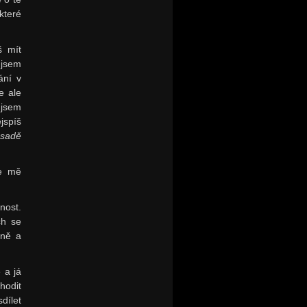
které
š mít
 jsem
ání v
e ale
 jsem
jspíš
ásadě
se mě
nost.
ch se
mně a
 a já
hodit
dílet