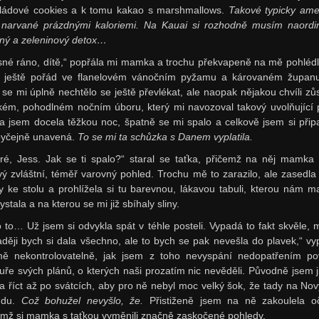
ládové cookies a k tomu kakao s marshmallows.
Takové typicky ame
o narvané prázdnými kaloriemi. Na Kauai si rozhodně musím naordi
ný a zeleninový detox…
sné ráno, dítě,“ popřála mi mamka a trochu překvapeně na mě pohlédl
 ještě pořád ve flanelovém vánočním pyžamu a károvaném župan
 se mi úplně nechtělo se ještě převlékat, ale naopak nějakou chvíli zůs
ém, pohodlném nočním úboru, který mi navozoval takový uvolňující p
la jsem docela těžkou noc, špatně se mi spalo a celkově jsem si přip
yčejně unavená.
To se mi ta schůzka s Danem vyplatila.
ré, Jess. Jak se ti spalo?“ staral se taťka, přičemž na něj mamka 
vý zvláštní, téměř varovný pohled. Trochu mě to zarazilo, ale zasedla
y ke stolu a prohlížela si tu barevnou, lákavou tabuli, kterou nám 
stala a na kterou se mi již sbíhaly sliny.
o to… Už jsem si odvykla spát v téhle posteli. Vypadá to fakt skvěle, 
aději bych si dala všechno, ale to bych se pak nevešla do plavek,“ vy
ě nekontrolovatelně, jak jsem z toho nevyspání nedopatřením pov
uře svých plánů, o kterých naši prozatím nic nevěděli. Původně jsem j
la říct až po svátcích, aby pro ně nebyl moc velký šok, že tady na Nov
udu.
Což bohužel nevyšlo, že.
Přistiženě jsem na ně zakoulela o
emž si mamka s taťkou vyměnili značně zaskočené pohledy.