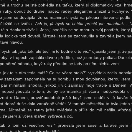
rně a trochu nejistě pohlédla na taťku, který si diplomaticky vzal hrn
é ruky, donut do druhé, načež raději elegantně zmizel z kuchyně. 
le jsem se dovtípila, že se mamina chystá na jakousi intervenci podle 
důležitě se tvářila.
Ach jo, já bych se chtěla prostě jen nasnídat…
„
 tě s Hankem slyšeli, Jess,“ podělila se se mnou o svůj postřeh, který ji
la logické tezi dovedl. Mrzutě jsem se zachmuřila a zavrtěla jsem na
tavě hlavou.
 bych tak jako tak, ale teď mi to bodne o to víc,“ ujasnila jsem ji, že j
pobyt v tropech zaplatila dávno předtím, než jsem tady potkala Daniela
 poměrně náhoda, když roky předtím se tady po něm slehla zem.
a jak to s ním teda máš? Co se včera stalo?“ vyzvídala zcela nepokr
by zázrakem zapomněla na tu bombu s mou dovolenou, kterou jsem 
 pár minutami shodila, jelikož ji víc zajímaly moje trable s Danem. 
 nepochybovala o tom, že by se mamka již včera nedozvěděla 
zení s Danem, pravděpodobně ještě když jsme seděli v té kavárně 
ká dobrá duše dala zaručeně vědět. V tomhle městečku to byla jedna 
rna. Nicméně se zatím ještě ovládala a příliš do mě nešila.
Možná 
, že jsem si včera málem vybrečela oči.
tak o tom už všechno víš,“ pronesla jsem suše a káravě jsem 
dla, že jí to není ani trochu blbý.