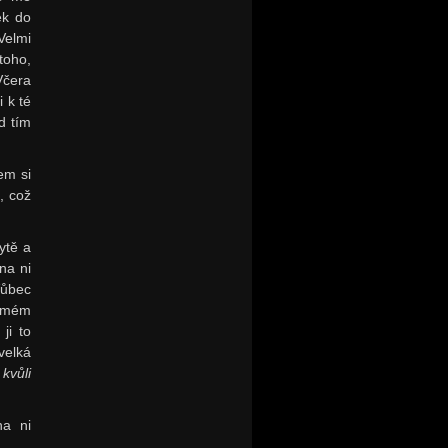
ek do
Velmi
toho,
Včera
 k té
d tím
sem si
, což
ytě a
na ni
Vůbec
o mém
ji to
velká
kvůli
na ni