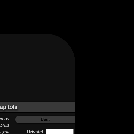
apitola
tanou
Účet
říliš
tnými
Uživatel: