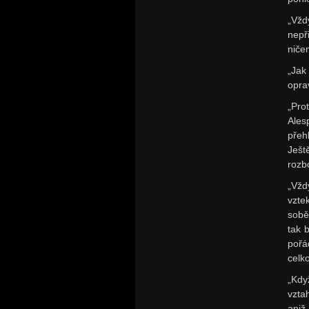
„Vžd
nepř
nič
„Jak
opra
„Pro
Ales
přeh
Ješt
rozb
„Vžd
vzte
sobě
tak 
pořá
celk
„Kdy
vzta
aniž