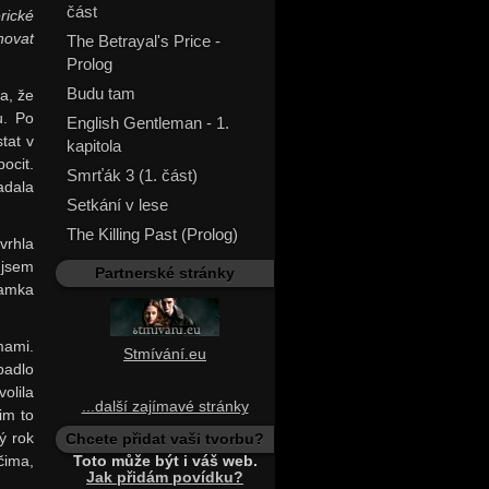
část
rické
novat
The Betrayal's Price -
Prolog
Budu tam
a, že
u. Po
English Gentleman - 1.
tat v
kapitola
ocit.
Smrťák 3 (1. část)
adala
Setkání v lese
The Killing Past (Prolog)
vrhla
 jsem
Partnerské stránky
mamka
mami.
Stmívání.eu
padlo
olila
...další zajímavé stránky
im to
ý rok
Chcete přidat vaši tvorbu?
čima,
Toto může být i váš web.
Jak přidám povídku?