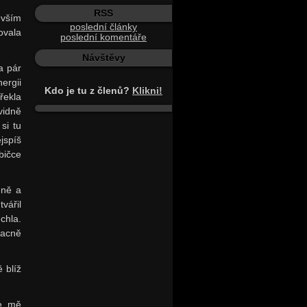
RSS
evším
poslední články
ovala
poslední komentáře
Návštěvy
a pár
ergii
Kdo je tu z členů?
Klikni!
řekla
vidně
si tu
jspíš
bičce
eně a
vářil
chla.
racně
 blíž
se mě