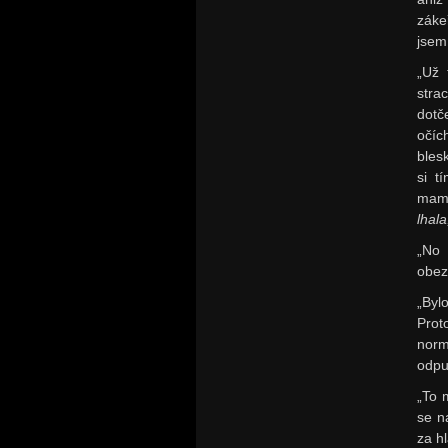
záke
jsem
„Už 
stra
dotč
očíc
bles
si t
mamc
lhal
„No 
obez
„Byl
Prot
norm
odpu
„To 
se n
za h