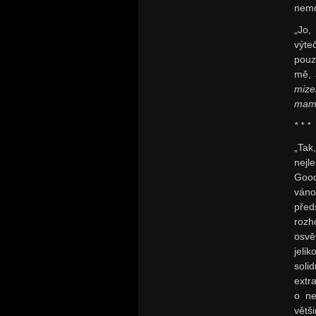
nem
„Jo,
výte
pouz
mě, 
mize
mam
* * *
„Tak
nejl
Good
váno
před
rozh
osvě
jeli
soli
extr
o ne
větš