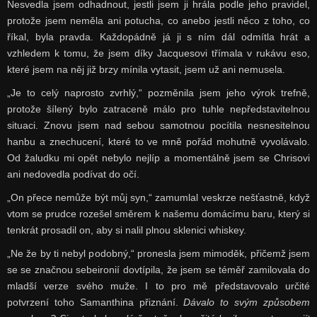
Nesvedla jsem odhadnout, jestli jsem ji hrála podle jeho pravidel,
protože jsem neměla ani potucha, co anebo jestli něco z toho, co
říkal, byla pravda. Každopádně já ji s ním dál odmítla hrát a
vzhledem k tomu, že jsem díky Jacquesovi třímala v rukávu eso,
které jsem na něj již brzy mínila vytasit, jsem už ani nemusela.
„Je to celý naprosto zvrhlý,“ pozměnila jsem jeho výrok trefně,
protože šílený bylo zatraceně málo pro tuhle nepředstavitelnou
situaci. Znovu jsem nad sebou samotnou pocítila nesnesitelnou
hanbu a znechucení, které to ve mně pořád mohutně vyvolávalo.
Od žaludku mi opět nebylo nejlíp a momentálně jsem se Chrisovi
ani nedovedla podívat do očí.
„On přece nemůže být můj syn,“ zamumlal veskrze nešťastně, když
vtom se prudce rozešel směrem k našemu domácímu baru, který si
tenkrát prosadil on, aby si nalil plnou sklenici whiskey.
„Ne že by ti nebyl podobný,“ pronesla jsem mimoděk, přičemž jsem
se se značnou sebeironií dovtípila, že jsem se téměř zamilovala do
mladší verze svého muže. I to pro mě představovalo určité
potvrzení toho Samanthina přiznání.
Dávalo to svým způsobem