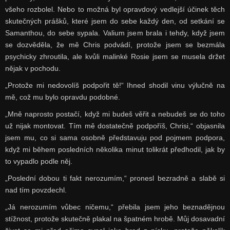
všeho rozbolel. Nebo to možná byl opravdový vedlejší účinek těch
skutečných prášků, které jsem do sebe každý den, od setkání se
Samanthou, do sebe sypala. Valium jsem brala i tehdy, když jsem
se dozvěděla, že mě Chris podvádí, protože jsem se bezmála
psychicky zhroutila, ale kvůli malinké Rosie jsem se musela držet
nějak v pochodu.
„Protože mi nedovolíš podpořit tě!“ Ihned shodil vinu výlučně na
mě, což mu bylo opravdu podobné.
„Mně naprosto postačí, když mi budeš věřit a nebudeš se do toho
už nijak montovat. Tím mě dostatečně podpoříš, Chrisi,“ objasnila
jsem mu, co si sama osobně představuju pod pojmem podpora,
když mi během posledních několika minut tolikrát předhodil, jak by
to vypadlo podle něj.
„Poslední dobou ti fakt nerozumím,“ pronesl bezradně a slabě si
nad tím povzdechl.
„Já nerozumím vůbec ničemu,“ přebila jsem jeho beznadějnou
stížnost, protože skutečně plakal na špatném hrobě. Můj dosavadní