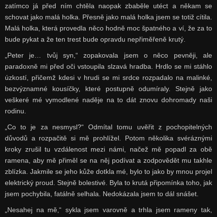
zatímco já před ním chtěla naopak zbaběle utéct a někam se
schovat jako malá holka. Přesně jako malá holka jsem se totiž cítila.
Malá holka, která provedla něco hodně moc špatného a ví, že za to
bude pykat a že ten trest bude opravdu nepřiměřeně krutý.
„Peter je… tvůj syn,“ zopakovala jsem o něco pevněji, ale
paradoxně mi před oči vstoupila slzavá hradba. Hrdlo se mi stáhlo
úzkostí, přičemž kdesi v hrudi se mi srdce rozpadalo na malinké,
bezvýznamné kousíčky, které postupně odumíraly. Stejně jako
veškeré mé vymodlené naděje na to dát znovu dohromady naši
rodinu.
„Co to je za nesmysl?“ Odmítal tomu uvěřit z pochopitelných
důvodů a rozpačitě si mě prohlížel. Potom několika svéráznými
kroky zrušil tu vzdálenost mezi námi, načež mě popadl za obě
ramena, aby mě přiměl se na něj podívat a zodpovědět mu takhle
zblízka. Jakmile se jeho kůže dotkla mé, bylo to jako by mnou projel
elektrický proud. Stejně bolestivé. Byla to krutá připomínka toho, jak
jsem pochybila, fatálně selhala. Nedokázala jsem to dál snášet.
„Nesahej na mě,“ sykla jsem varovně a trhla jsem rameny tak,