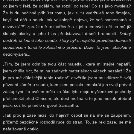
co jsem ti řekl, že udělám, na rozdíl od tebe! Co sis jako myslela?
Že budu nečinně přihlížet tomu, jak si tu vydržuješ toho šmejda,
když mi dáš u soudu tak velkolepě najevo, že seš samostatná a
nezávislá?!“ zpražil mě rozhořčeně a z jeho temných očí na mě již
šlehaly blesky a jeho hlas představoval drsné hromobití.
Dobrý
postřeh ohledně toho soudu, který byl s největší pravděpodobností
spouštěčem tohohle kolosálního průseru. Bože, to jsem absolutně
nedomyslela...
„Tím, že jsem odmítla tvou část majetku, která mi stejně nepatří,
jsem chtěla říct, že mi na žádných materiálních věcech nezáleží! Že
je pro mě důležitější tahle rodina!“ osvětlila jsem mu důrazně svůj
původní záměr u soudu, kam jsem poslala tentokrát jen svojí právní
zástupkyni. Ta ovšem měla za úkol tyto moje myšlenkové pochody
přetlumočit před Chrisem, ale dost možná si to jeho mozek přebral
jinak, což ho přimělo urgovat Samanthu.
„Tak proč ji zase ničíš, do háje?!“ osočil se na mě se zaúpěním,
přičemž bezděčně rozhodil ruce do stran. To, že řekl zase, se mě
nefalšovaně dotklo.