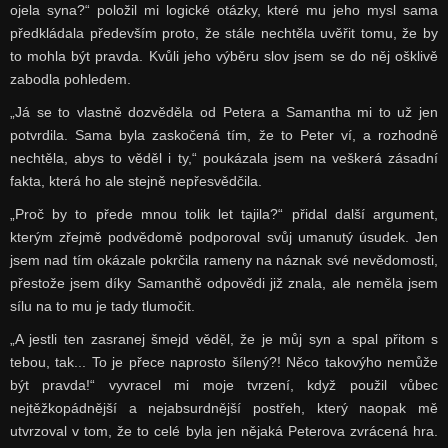
ojela syna?“ položil mi logické otázky, které mu jeho mysl sama
předkládala především proto, že stále nechtěla uvěřit tomu, že by
to mohla být pravda. Kvůli jeho výběru slov jsem se do něj ošklivě
zabodla pohledem.
„Já se to vlastně dozvěděla od Petera a Samantha mi to už jen
potvrdila. Sama byla zaskočená tím, že to Peter ví, a rozhodně
nechtěla, abys to věděl i ty,“ poukázala jsem na veškerá zásadní
fakta, která ho ale stejně nepřesvědčila.
„Proč by to přede mnou tolik let tajila?“ přidal další argument,
kterým zřejmě podvědomě podporoval svůj umanutý úsudek. Jen
jsem nad tím okázale pokrčila rameny na náznak své nevědomosti,
přestože jsem díky Samanthě odpovědi již znala, ale neměla jsem
sílu na to mu je tady tlumočit.
„A jestli ten zasranej šmejd věděl, že je můj syn a spal přitom s
tebou, tak... To je přece naprosto šílený?! Něco takovýho nemůže
být pravda!“ vyvracel mi moje tvrzení, když použil vůbec
nejtěžkopádnější a nejabsurdnější postřeh, který naopak mě
utvrzoval v tom, že to celé byla jen nějaká Peterova zvrácená hra.