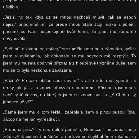
ušklíbla.
„Ježiš, no tak když už se mnou nechceš mluvit, tak se aspoň
najez,“ připomněl mi, že přede mnou stále stojí miska s jídlem,
přičemž se tvářil nespokojeně kvůli tomu, že jsem mu záměrně
nevyhověla.
„Seš můj asistent, ne chůva,“ srozuměla jsem ho s rýpnutím, avšak
jsem si uvědomila, jak dokonale se mu povedlo mě rozptýlit. To
jsem mu musela obdivně přiznat a z hloubi své trýzněné duše jsem
mu za to byla neskonale zavázaná.
„Vážně? Protože občas sám nevím,“ vrátil mi to mé rýpnutí i s
úroky, ale já si to znovu převzala s humorem. Přisunula jsem si k
sobě ty těstoviny, do kterých jsem se znovu pustila. „A Chris o tý
jobovce už ví?“
„Sama jsem mu o tom řekla,“ zabrblala jsem s plnou pusou jídla.
Jacob na mě jen vytřeštil oči.
„Proboha proč? Ty ses úplně pomátla, Rebecco,“ nechápal moje
zdánlivě iracionální počínání a doslova se chytil oběma rukama za