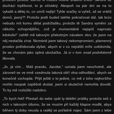
dochází trpělivost, to je očividný. Alespoň na pár dní se na to
vykašli a dělej to, co umíš nejlíp! Tyhle sračky si vyřeš, až se vrátíš
domů, jasný?! Protože jestli budeš takhle pokračovat dál, tak brzo
nebudu mít komu dělat podržtašku, protože tě Sandra vymění za
někoho schopnějšího, což je momentálně nejspíš naprosto
kdokoliv!“ zahltil mě takovým překotným návalem slov, že jsem na
něj nestačila zírat. Nicméně jsem takový nekompromisní, plamenný
proslov potřebovala slyšet, abych si v co největší míře uvědomila,
že se chovám jako úplná ubožačka.
Já si v tom snad podvědomě
libovala.
„Jo, já vím… Máš pravdu, Jacobe,“ uznala jsem neochotně, ale
zároveň se ve mně vzedmula taková obří vlna odhodlání, abych se
konečně vzchopila. Přijít ještě o to jediné, co mě z toho nejhoršího
mohlo naopak úspěšně dostat, jsem si skutečně nemohla dovolit.
To by mě rozložilo nadobro.
„To bych řekl! Přestaň do sebe cpát ty debilní prášky protože seš z
nich v takovým útlumu, že se musím při každý klapce modlit, abys
během tý doby neusla a raději se pořádně najez. Sám jsem z tebe