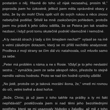
postarám o něj. Hlavně do toho už nijak nezasahuj, prosím tě,“
poprosila jsem ho úzkostně, jelikož jsem měla oprávněné obavy z
toho, že by do mohl Chris opět vzít do svých rukou a něco znovu
nebetyčně podělat. Střelil ke mně zaskočeným pohledem, protože
jsem mu právě k jeho údivu sdělila, že se Petera jen tak snadno
nezbaví, i když proti tomu skutečně podnikl všemožné i nemožné.
„A ty nemáš strach ji tady s tím šmejdem nechat?“ vytasil se na mě
s velmi záludným dotazem, který se mi příliš nechtělo analyzovat.
Prodleva z mojí strany se čím dál víc natahovala, což mluvilo samo
za sebe.
„Peter má problém s náma a ne s Rosie. Vždyť je to jeho nevlastní
sestra…“ vymáčkla jsem ze sebe alespoň něco, přestože to stejně
nemělo valnou hodnotu. Proto se nad tím hodně cynicky ušklíbl.
„No jistě, protože on je taková morální ikona, že,“ vmetl mi rovnou
do očí, velmi trefně a dost hořce.
„Bože, Chrisi, já už jsem z toho takhle na prášky a ty mi fakt
nepřidáváš!“ postěžovala jsem si nad těmi jeho bezohlednými
postřehy, které se mi usazovaly hluboko v žaludku, až mě z toho