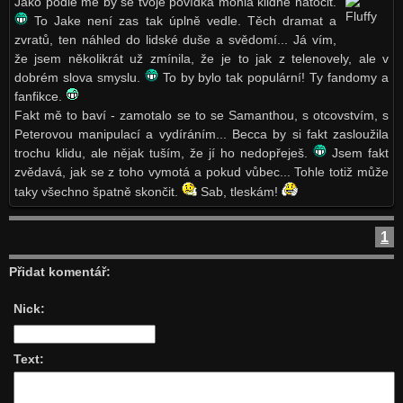
Jako podle mě by se tvoje povídka mohla klidně natočit.
To Jake není zas tak úplně vedle. Těch dramat a
zvratů, ten náhled do lidské duše a svědomí... Já vím,
že jsem několikrát už zmínila, že je to jak z telenovely, ale v
dobrém slova smyslu.
To by bylo tak populární! Ty fandomy a
fanfikce.
Fakt mě to baví - zamotalo se to se Samanthou, s otcovstvím, s
Peterovou manipulací a vydíráním... Becca by si fakt zasloužila
trochu klidu, ale nějak tuším, že jí ho nedopřeješ.
Jsem fakt
zvědavá, jak se z toho vymotá a pokud vůbec... Tohle totiž může
taky všechno špatně skončit.
Sab, tleskám!
1
Přidat komentář:
Nick:
Text: