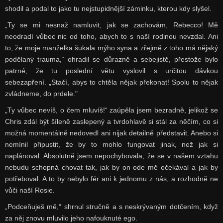
shodil a podal to jako tu nejstupidnější záminku, kterou kdy slyšel.
„Ty se mi nesnaž namluvit, jak se zachovám, Rebecco! Mě
neodradí vůbec nic od toho, abych to s naší rodinou nevzdal. Ani
to, že moje manželka šukala mýho syna a zřejmě z toho má nějaký
podělaný trauma,“ ohradil se důrazně a sebejistě, přestože bylo
patrné, že tu poslední větu vyslovil s určitou dávkou
sebezapření. „Stačí, abys to chtěla nějak překonat! Spolu to nějak
zvládneme, do prdele."
„Ty vůbec nevíš, o čem mluvíš!“ zaúpěla jsem bezradně, jelikož se
Chris zdál být šíleně zaslepený a tvrdohlavě si stál za něčím, co si
možná momentálně nedovedl ani nijak detailně představit. Anebo si
nemínil připustit, že by to mohlo fungovat jinak, než jak si
naplánoval. Absolutně jsem nepochybovala, že se v našem vztahu
nebudu schopná chovat tak, jak by on ode mě očekával a jak by
potřeboval. A to by nebylo fér ani k jednomu z nás, a rozhodně ne
vůči naší Rosie.
„Podceňuješ mě,“ shrnul stručně a s neskrývaným dotčením, když
za něj znovu mluvilo jeho nafouknuté ego.