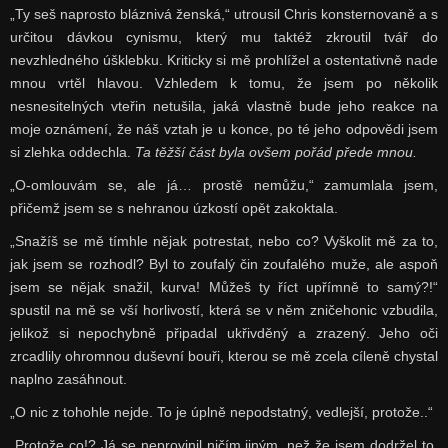
„Ty seš naprosto bláznivá ženská,“ utrousil Chris konsternovaně a s
určitou dávkou cynismu, který mu taktéž zkroutil tvář do
nevzhledného úšklebku. Kriticky si mě prohlížel a ostentativně nade
mnou vrtěl hlavou. Vzhledem k tomu, že jsem po několik
nesnesitelných vteřin netušila, jaká vlastně bude jeho reakce na
moje oznámení, že náš vztah je u konce, po té jeho odpovědi jsem
si zlehka oddechla.
Ta těžší část byla ovšem pořád přede mnou.
„O-omlouvám se, ale já… prostě nemůžu,“ zamumlala jsem,
přičemž jsem se s nehranou úzkostí opět zakoktala.
„Snažíš se mě tímhle nějak potrestat, nebo co? Vyškolit mě za to,
jak jsem se rozhodl? Byl to zoufalý čin zoufalého muže, ale aspoň
jsem se nějak snažil, kurva! Můžeš ty říct upřímně to samý?!“
spustil na mě se vší horlivostí, která se v něm zničehonic vzbudila,
jelikož si nepochybně připadal ukřivděný a zrazený. Jeho oči
zrcadlily ohromnou duševní bouři, kterou se mě zcela cíleně chystal
naplno zasáhnout.
„O nic z tohohle nejde. To je úplně nepodstatný, vedlejší, protože..“
„Protože co!? Já se neprovinil ničím jiným, než že jsem dodržel to,