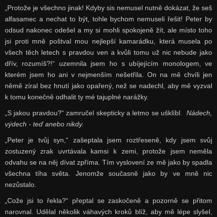
„Protože je všechno jinak! Kdyby sis nemusel nutně dokázat, že seš
alfasamec a nechat to být, tohle bychom nemuseli řešit! Peter by
odsud nakonec odešel a my si mohli spokojeně žít, ale místo toho
jsi proti mně poštval mou nejlepší kamarádku, která musela po
všech těch letech s pravdou ven a kvůli tomu už nic nebude jako
dřív, rozumíš?!“ uzemnila jsem ho s ubíjejícím monologem, ve
kterém jsem ho ani v nejmenším nešetřila. On na mě chvíli jen
němě zíral bez hnutí jako opařený, než se nadechl, aby mě vyzval
k tomu konečně odhalit ty mé tajuplné narážky.
„S jakou pravdou?“ zamručel skepticky a letmo se ušklíbl.
Nádech,
výdech - teď anebo nikdy.
„Peter je tvůj syn,“ zašeptala jsem roztřeseně, kdy jsem svůj
zostuzený zrak uvrtávala kamsi k zemi, protože jsem neměla
odvahu se na něj dívat zpříma. Tím vyslovení ze mě jako by spadla
všechna tíha světa. Jenomže současně jako by ve mně nic
nezůstalo.
„Cože jsi to řekla?“ přeptal se zaskočeně a pozorně se přitom
narovnal. Udělal několik váhavých kroků blíž, aby mě lépe slyšel,