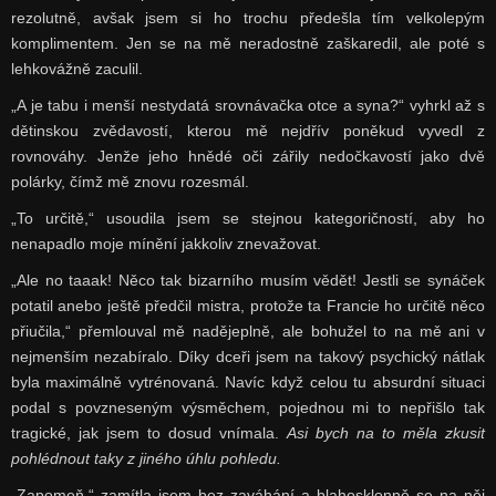
rezolutně, avšak jsem si ho trochu předešla tím velkolepým
komplimentem. Jen se na mě neradostně zaškaredil, ale poté s
lehkovážně zaculil.
„A je tabu i menší nestydatá srovnávačka otce a syna?“ vyhrkl až s
dětinskou zvědavostí, kterou mě nejdřív poněkud vyvedl z
rovnováhy. Jenže jeho hnědé oči zářily nedočkavostí jako dvě
polárky, čímž mě znovu rozesmál.
„To určitě,“ usoudila jsem se stejnou kategoričností, aby ho
nenapadlo moje mínění jakkoliv znevažovat.
„Ale no taaak! Něco tak bizarního musím vědět! Jestli se synáček
potatil anebo ještě předčil mistra, protože ta Francie ho určitě něco
přiučila,“ přemlouval mě nadějeplně, ale bohužel to na mě ani v
nejmenším nezabíralo. Díky dceři jsem na takový psychický nátlak
byla maximálně vytrénovaná. Navíc když celou tu absurdní situaci
podal s povzneseným výsměchem, pojednou mi to nepřišlo tak
tragické, jak jsem to dosud vnímala.
Asi bych na to měla zkusit
pohlédnout taky z jiného úhlu pohledu.
„Zapomeň,“ zamítla jsem bez zaváhání a blahosklonně se na něj