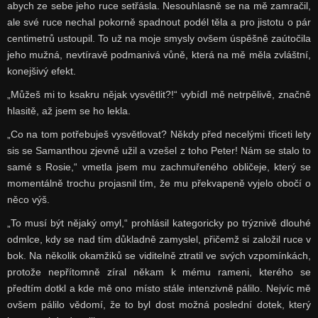
abych ze sebe jeho ruce setřásla. Nesouhlasně se na mě zamračil,
ale své ruce nechal pokorně spadnout podél těla a pro jistotu o pár
centimetrů ustoupil. To už na moje smysly ovšem úspěšně zaútočila
jeho mužná, nevtíravě podmanivá vůně, která na mě měla zvláštní,
konejšivý efekt.
„Můžeš mi to ksakru nějak vysvětlit?!“ vybídl mě netrpělivě, značně
hlasitě, až jsem se ho lekla.
„Co na tom potřebuješ vysvětlovat? Někdy před necelými třiceti lety
sis se Samanthou zjevně užil a vzešel z toho Peter! Nám se stalo to
samé s Rosie,“ vmetla jsem mu zachmuřeného obličeje, který se
momentálně trochu projasnil tím, že mu překvapeně vyjelo obočí o
něco výš.
„To musí být nějaký omyl,“ prohlásil kategoricky po trýznivě dlouhé
odmlce, kdy se nad tím důkladně zamyslel, přičemž si založil ruce v
bok. Na několik okamžiků se viditelně ztratil ve svých vzpomínkách,
protože nepřítomně zíral někam k mému rameni, kterého se
předtím dotkl a kde mě ono místo stále intenzivně pálilo. Nejvíc mě
ovšem pálilo vědomí, že to byl dost možná poslední dotek, který