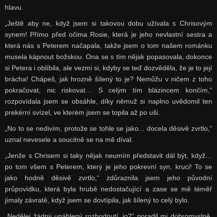
hlavu.
„Ještě aby ne, když jsem si takovou dobu užívala s Chrisovým
synem! Přímo před očima Rosie, která je jeho nevlastní sestra a
která nás s Peterem načapala, takže jsem o tom našem románku
musela kápnout božskou. Ona se s tím nějak popasovala, dokonce
si Petera i oblíbila, ale vezmi si, kdyby se teď dozvěděla, že je to její
brácha! Chápeš, jak hrozně šílený to je? Nemůžu v ničem z toho
pokračovat, nic riskovat… S celým tím blázincem končím,“
rozpovídala jsem se obsáhle, díky němuž si naplno uvědomil ten
prekérní svízel, ve kterém jsem se topila až po uši.
„No to se nedivím, protože se tohle se jako... docela děsivě zvrtlo,“
uznal nevesele a soucitně se na mě díval.
„Jenže s Chrisem si taky nějak neumím představit dál být, když…
po tom všem s Peterem, který je jeho pokrevní syn, kruci! To se
jako hodně děsivě zvrtlo,“ zdůraznila jsem jeho původní
průpovídku, která byla hrubě nedostačující a zase se mě téměř
jímaly závratě, když jsem se dovtípila, jak šílený to celý bylo.
„Nedělej žádný unáhlený rozhodnutí, jo?“ poradil mi dobromyslně,