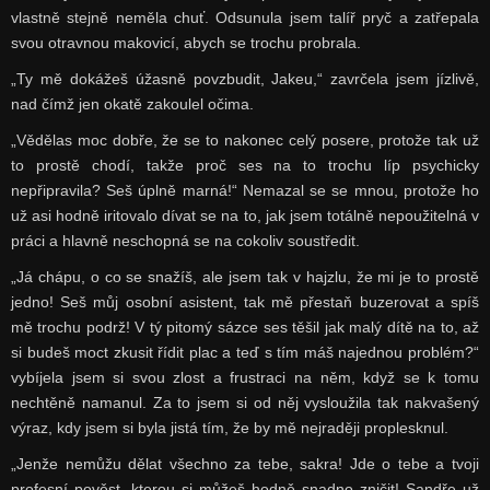
vlastně stejně neměla chuť. Odsunula jsem talíř pryč a zatřepala
svou otravnou makovicí, abych se trochu probrala.
„Ty mě dokážeš úžasně povzbudit, Jakeu,“ zavrčela jsem jízlivě,
nad čímž jen okatě zakoulel očima.
„Vědělas moc dobře, že se to nakonec celý posere, protože tak už
to prostě chodí, takže proč ses na to trochu líp psychicky
nepřipravila? Seš úplně marná!“ Nemazal se se mnou, protože ho
už asi hodně iritovalo dívat se na to, jak jsem totálně nepoužitelná v
práci a hlavně neschopná se na cokoliv soustředit.
„Já chápu, o co se snažíš, ale jsem tak v hajzlu, že mi je to prostě
jedno! Seš můj osobní asistent, tak mě přestaň buzerovat a spíš
mě trochu podrž! V tý pitomý sázce ses těšil jak malý dítě na to, až
si budeš moct zkusit řídit plac a teď s tím máš najednou problém?“
vybíjela jsem si svou zlost a frustraci na něm, když se k tomu
nechtěně namanul. Za to jsem si od něj vysloužila tak nakvašený
výraz, kdy jsem si byla jistá tím, že by mě nejraději proplesknul.
„Jenže nemůžu dělat všechno za tebe, sakra! Jde o tebe a tvoji
profesní pověst, kterou si můžeš hodně snadno zničit! Sandře už