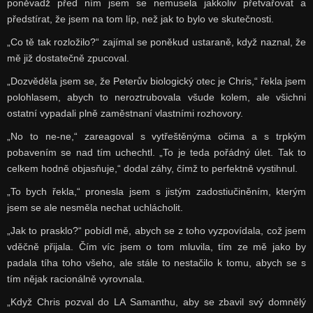
poněvadž před ním jsem se nemusela jakkoliv přetvařovat a
předstírat, že jsem na tom líp, než jak to bylo ve skutečnosti.
„Co tě tak rozložilo?“ zajímal se poněkud ustaraně, když naznal, že
mě již dostatečně zpucoval.
„Dozvěděla jsem se, že Peterův biologický otec je Chris,“ řekla jsem
polohlasem, abych to neroztrubovala všude kolem, ale všichni
ostatní vypadali plně zaměstnaní vlastními rozhovory.
„No to ne-ne,“ zareagoval s vytřeštěnýma očima a s trpkým
pobavením se nad tím uchechtl. „To je teda pořádný úlet. Tak to
celkem hodně objasňuje,“ dodal záhy, čímž to perfektně vystihnul.
„To bych řekla,“ pronesla jsem s jistým zadostiučiněním, kterým
jsem se ale nesměla nechat uchlácholit.
„Jak to prasklo?“ pobídl mě, abych se z toho vyzpovídala, což jsem
vděčně přijala. Čím víc jsem o tom mluvila, tím ze mě jako by
padala tíha toho všeho, ale stále to nestačilo k tomu, abych se s
tím nějak racionálně vyrovnala.
„Když Chris pozval do LA Samanthu, aby se zbavil svý domnělý