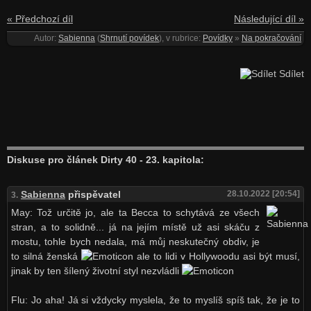
« Předchozí díl
Následující díl »
Autor:
Sabienna
(
Shrnutí povídek
), v rubrice:
Povídky
»
Na pokračování
Sdílet
Diskuse pro článek Dirty 40 - 23. kapitola:
Sabienna
přispěvatel
28.10.2022 [20:54]
3.
May: Tož určitě jo, ale ta Becca to schytává ze všech
stran, a to solidně... já na jejím místě už asi skáču z
mostu, tohle bych nedala, má můj neskutečný obdiv, je
to silná ženská
ale to lidi v Hollywoodu asi být musí,
jinak by ten šílený životní styl nezvládli
Flu: Jo aha! Já si vždycky myslela, že to myslíš spíš tak, že je to