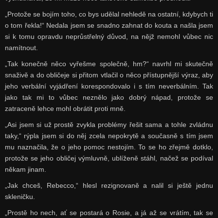
„Protože se bojím toho, co bys udělal nehledě na ostatní, kdybych ti
o tom řekla!“ Nedala jsem se snadno zahnat do kouta a našla jsem
si k tomu opravdu neprůstřelný důvod, na nějž nemohl vůbec nic
namítnout.
„Tak konečně něco vyřešme společně, hm?“ navrhl mi skutečně
snaživě a do obličeje si přitom vtlačil o něco přístupnější výraz, aby
jeho verbální vyjádření korespondovalo i s tím neverbálním. Tak
jako tak mi to vůbec neznělo jako dobrý nápad, protože se
zatraceně lehce mohl obrátit proti mně.
„Asi jsem si už prostě zvykla problémy řešit sama a tohle zvládnu
taky,“ rýpla jsem si do něj zcela nepokrytě a současně s tím jsem
mu naznačila, že o jeho pomoc nestojím. To se ho zřejmě dotklo,
protože se jeho obličej výmluvně, ublíženě stáhl, načež se podíval
někam jinam.
„Jak chceš, Rebecco,“ hlesl rezignovaně a nalil si ještě jednu
skleničku.
„Prostě ho nech, ať se postará o Rosie, a já až se vrátím, tak se