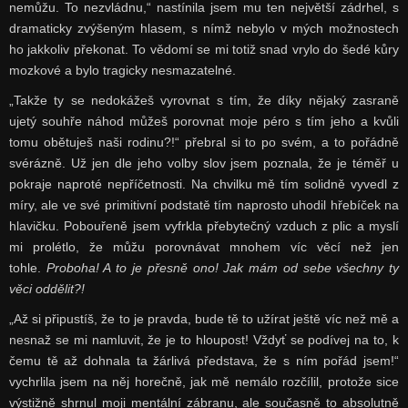
nemůžu. To nezvládnu,“ nastínila jsem mu ten největší zádrhel, s
dramaticky zvýšeným hlasem, s nímž nebylo v mých možnostech
ho jakkoliv překonat. To vědomí se mi totiž snad vrylo do šedé kůry
mozkové a bylo tragicky nesmazatelné.
„Takže ty se nedokážeš vyrovnat s tím, že díky nějaký zasraně
ujetý souhře náhod můžeš porovnat moje péro s tím jeho a kvůli
tomu obětuješ naši rodinu?!“ přebral si to po svém, a to pořádně
svérázně. Už jen dle jeho volby slov jsem poznala, že je téměř u
pokraje naproté nepříčetnosti. Na chvilku mě tím solidně vyvedl z
míry, ale ve své primitivní podstatě tím naprosto uhodil hřebíček na
hlavičku. Pobouřeně jsem vyfrkla přebytečný vzduch z plic a myslí
mi prolétlo, že můžu porovnávat mnohem víc věcí než jen
tohle.
Proboha! A to je přesně ono! Jak mám od sebe všechny ty
věci oddělit?!
„Až si připustíš, že to je pravda, bude tě to užírat ještě víc než mě a
nesnaž se mi namluvit, že je to hloupost! Vždyť se podívej na to, k
čemu tě až dohnala ta žárlivá představa, že s ním pořád jsem!“
vychrlila jsem na něj horečně, jak mě nemálo rozčílil, protože sice
výstižně shrnul moji mentální zábranu, ale současně to absolutně