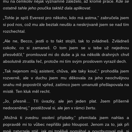
mu na čemkoliv nějak významně záleželo, až kromě práce.
Kde se
ostatně tahle jeho poučka taktéž dala aplikovat.
„Tohle je spíš Everest pro někoho, kdo má astma,“ zabručela jsem
si pod nos, což mu ale beztak neušlo a neskrývaně jsem se nad tím
rozchechtal.
„Ale ne, Becco, jestli o to fakt stojíš, tak to zvládneš. Zvládneš
cokoliv, co si zamaneš. O tom jsem se u tebe už nejednou
přesvědčil,“ promlouval mi do duše a já na několik drahných chvil
absolutně ztratila řeč, protože mi tím svým proslovem vyrazil dech.
„Tak nejenom můj asistent, chůva, ale taky kouč,“ prohodila jsem
rozverně, ale v duchu jsem mu děkovala za jeho neochvějnou
snahu mě popostrčit vpřed, zatímco jsem umanutě přešlapovala na
místě. Ten kluk měl recht.
„Jo, přesně… Tři úvazky, ale jen jeden plat. Jsem příšerně
nedoceněnej,“ postěžoval si, ale jen v rámci žertu.
„Možná ti zvednu osobní příplatky,“ přemítala jsem nahlas a
popravdě mi to vůbec nepřišlo jako hloupost. Jenom za to, jak při
mně zatvrzele stál, jak mi trpělivě pomáhal a povzbuzoval mě, si