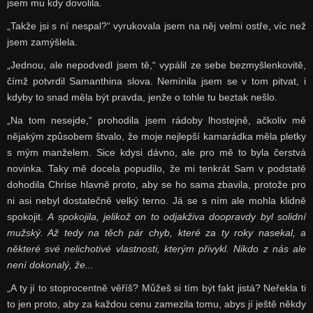
jsem mu kdy dovolila.
„Takže jsi s ní nespal?“ vyrukovala jsem na něj velmi ostře, víc než
jsem zamýšlela.
„Jednou, ale nepodvedl jsem tě,“ vypálil ze sebe bezmyšlenkovitě,
čímž potvrdil Samanthina slova. Nemínila jsem se v tom pitvat, i
kdyby to snad měla být pravda, jenže o tohle tu beztak nešlo.
„Na tom nesejde,“ prohodila jsem rádoby lhostejně, ačkoliv mě
nějakým způsobem štvalo, že moje nejlepší kamarádka měla pletky
s mým manželem. Sice kdysi dávno, ale pro mě to byla čerstvá
novinka. Taky mě docela popudilo, že mi tenkrát Sam v podstatě
dohodila Chrise hlavně proto, aby se ho sama zbavila, protože pro
ni asi nebyl dostatečně velký terno. Já se s ním ale mohla klidně
spokojit.
A spokojila, jelikož on to odjakživa doopravdy byl solidní
mužský. Až tedy na těch pár chyb, které za ty roky nasekal, a
některé své nelichotivé vlastnosti, kterým přivykl. Nikdo z nás ale
není dokonalý, že...
„A ty jí to stoprocentně věříš? Můžeš si tím být fakt jistá? Neřekla ti
to jen proto, aby za každou cenu zamezila tomu, abys jí ještě někdy