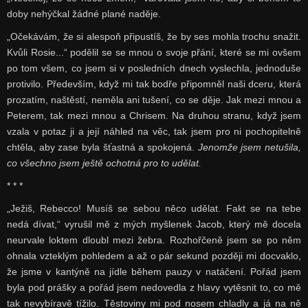
doby nehýčkal žádné plané naděje.
„Očekávám, že si alespoň připustíš, že by ses mohla trochu snažit.
Kvůli Rosie...“ podělil se se mnou o svoje přání, které se mi ovšem
po tom všem, co jsem si v posledních dnech vyslechla, jednoduše
protivilo. Především, když mi tak bodře připomněl naši dceru, která
prozatím, naštěstí, neměla ani tušení, co se děje. Jak mezi mnou a
Peterem, tak mezi mnou a Chrisem. Na druhou stranu, když jsem
vzala v potaz ji a její náhled na věc, tak jsem pro ni pochopitelně
chtěla, aby zase byla šťastná a spokojená.
Jenomže jsem netušila,
co všechno jsem ještě ochotná pro to udělat.
* * *
„Ježiš, Rebecco! Musíš se sebou něco udělat. Fakt se na tebe
nedá dívat,“ vyrušil mě z mých myšlenek Jacob, který mě docela
neurvale loktem dloubl mezi žebra. Rozhořčeně jsem se po něm
ohnala vzteklým pohledem a až o pár sekund později mi docvaklo,
že jsme v kantýně na jídle během pauzy v natáčení. Pořád jsem
byla pod prášky a pořád jsem nedovedla z hlavy vytěsnit to, co mě
tak nevybíravě tížilo. Těstoviny mi pod nosem chladly a já na ně