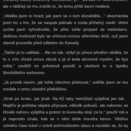
ale v obličeji se mu zračilo to, že tomu příliš šancí nedává.
„Věděla jsem to hned, jak jsem se o tom dozvěděla...“ obeznámila
jsem ho s tím, že se naopak jednalo o zcela příčetný závěr. Velmi
rychle jsem vyhodnotila, že přes tuhle propast se nedostanu.
Jedinou možností bylo se vrhnout rovnou střemhlav dolů, což jsem
slavně provedla před odletem do Kanady.
„Takže jsi to udělala… Ale no tak, vždyť jsi přece předtím věděla, že
to s ním chceš znovu zkusit a já si teda skromně myslím, že bys
měla,“ osvěžil mi pohotově paměť a okořenil to o špetku
škodolibého sarkasmu.
„Já prostě nevím, jak tohle všechno překonat,“ svěřila jsem se mu
zoufale s onou zásadní překážkou.
„Krok po kroku, jak jinak. Na K2 taky nemůžeš vyšplhat jen tak…
Nejdřív je potřeba nějaká příprava, několik pokusů, ale nakonec se
člověk nahoru vyšplhá a potom to kurevsky stojí za to,“ poučil mě a
já naprosto zírala, kde se v něm tahle moudra berou. Většinu
volného času trávil v notně pohrouženém stavu a nezdálo se, že by