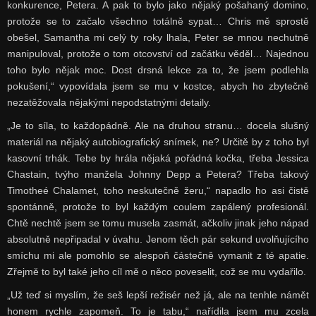
konkurence, Petera. A pak to bylo jako nějaký pošahaný domino,
protože se to začalo všechno totálně sypat… Chris mě sprostě
obešel, Samantha mi celý ty roky lhala, Peter se mnou nechutně
manipuloval, protože o tom otcovství od začátku věděl… Najednou
toho bylo nějak moc. Dost drsná lekce za to, že jsem podlehla
pokušení,“ vypovídala jsem se mu v kostce, abych ho zbytečně
nezatěžovala nějakými nepodstatnými detaily.
„Je to síla, to každopádně. Ale na druhou stranu… docela slušný
materiál na nějaký autobiografický snímek, ne? Určitě by z toho byl
kasovní trhák. Tebe by hrála nějaká pořádná kočka, třeba Jessica
Chastain, tvýho manžela Johnny Depp a Petera? Třeba takový
Timotheé Chalamet, toho neskutečně žeru,“ napadlo ho asi čistě
spontánně, protože to byl každým coulem zapálený profesionál.
Chtě nechtě jsem se tomu musela zasmát, ačkoliv jinak jeho nápad
absolutně nepřipadal v úvahu. Jenom těch pár sekund uvolňujícího
smíchu mi ale pomohlo se alespoň částečně vymanit z té apatie.
Zřejmě to byl také jeho cíl mě o něco poveselit, což se mu vydařilo.
„Už teď si myslím, že seš lepší režisér než já, ale na tenhle námět
honem rychle zapomeň. To je tabu,“ nařídila jsem mu zcela