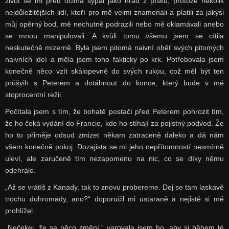
život se mi před očima sypal jako hrad z písku, protože několik
nejdůležitějších lidí, kteří pro mě velmi znamenali a platili za jakýsi
můj opěrný bod, mě nechutně podrazili nebo mě oklamávali anebo
se mnou manipulovali. A kvůli tomu všemu jsem se cítila
neskutečně mizerně. Byla jsem pitomá naivní oběť svých pitomých
naivních ideí a měla jsem toho fakticky po krk. Potřebovala jsem
konečně něco vzít skálopevně do svých rukou, což měl být ten
průšvih s Peterem a dotáhnout do konce, který bude v mé
stoprocentní režii.
Počítala jsem s tím, že bohatě postačí před Peterem pohrozit tím,
že ho čeká vydání do Francie, kde ho stíhají za pojistný podvod. Že
ho to přiměje odsud zmizet někam zatraceně daleko a dá nám
všem konečně pokoj. Dozajista se mi jeho nepřítomností nesmírně
uleví, ale zaručeně tím nezapomenu na nic, co se díky němu
odehrálo.
„Až se vrátíš z Kanady, tak to znovu probereme. Dej se tam laskavě
trochu dohromady, ano?“ doporučil mi ustaraně a nejistě si mě
prohlížel.
„Nečekej, že se něco změní,“ varovala jsem ho, aby si během té