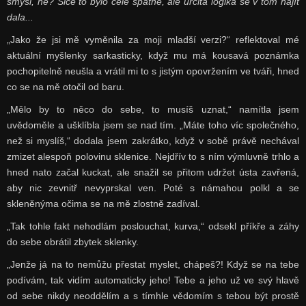
smysl, ne? Sice to bylo celé špatně, ale určitá logika se v tom najít
dala...
„Jako že jsi mě vyměnila za moji mladší verzi?“ reflektoval mé
aktuální myšlenky sarkasticky, když mu má kousavá poznámka
pochopitelně neušla a vrátil mi to s jistým opovržením ve tváři, hned
co se na mě otočil od baru.
„Mělo by to něco do sebe, to musíš uznat,“ namítla jsem
uvědoměle a ušklíbla jsem se nad tím. „Máte toho víc společného,
než si myslíš,“ dodala jsem zakrátko, když v sobě právě nechával
zmizet alespoň polovinu sklenice. Nejdřív to s ním výmluvně trhlo a
hned nato začal kuckat, ale snažil se přitom udržet ústa zavřená,
aby nic zevnitř nevyprskal ven. Poté s námahou polkl a se
skleněnýma očima se na mě zlostně zadíval.
„Tak tohle fakt nehodlám poslouchat, kurva,“ odsekl příkře a záhy
do sebe obrátil zbytek sklenky.
„Jenže já na to nemůžu přestat myslet, chápeš?! Když se na tebe
podívám, tak vidím automaticky jeho! Tebe a jeho už ve svý hlavě
od sebe nikdy neoddělím a s tímhle vědomím s tebou být prostě