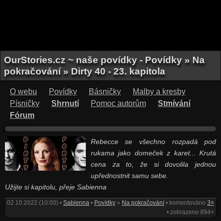
OurStories.cz ~ naše povídky - Povídky » Na
pokračování » Dirty 40 - 23. kapitola
O webu
Povídky
Básničky
Malby a kresby
Písničky
Shrnutí
Pomoc autorům
Stmívání
Fórum
Rebecce se všechno rozpadá pod
rukama jako domeček z karet... Krutá
cena za to, že si dovolila jednou
upřednostnit samu sebe.
Užijte si kapitolu, přeje Sabienna
02.10.2022 (10:00) •
Sabienna
•
Povídky
»
Na pokračování
• komentováno
3×
• zobrazeno 894×