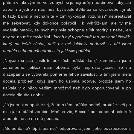
přitom v takovým nervu, že bych si je nejraději naordinoval taky, ale
aspoň na jedno z nás musí být spoleh! Ale už se kruci seber, jinak
to tady balím a nechám tě v tom vykoupat, rozumíš?“ nepřestával
mě sekýrovat, kdy dokonce pokročil i k výhrůžkám, ale ty mě
vyděsily natolik, že bych mu byla schopná slíbit modrý z nebe, jen
aby se na mě nevykašlal.
Jacob byl v podstatě ten poslední člověk,
který mi ještě zůstal, aniž by mě jakkoliv podrazil. U něj jsem
neměla sebemenší nárok si to jakkoliv podělat.
„Nejsem si jistá, jestli to bez těch prášků dám,“ zamumlala jsem
zahanbeně, jelikož nám oběma bylo naprosto jasné, že na
diazepamu se vytvářela poměrně lehce závislost. S tím jsem měla
docela problém, když jsem ho užívala poprvé, protože jsem ho
užívala v o něco větším množství než bylo doporučované a po
docela dlouhou dobu.
„Já jsem si naopak jistej, že to s těmi prášky nedáš, protože seš po
nich jako totální zombie. Máš na víc, Becco,“ poznamenal pokorně
a potutelně se na mě pousmál.
„Momentálně? Spíš asi ne,“ odporovala jsem jeho povzbuzování,