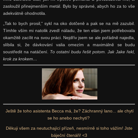
zasloužil přinejmenším metál. Bylo by správné, abych ho za to vše
adekvátně ohodnotila.
„Tak to bych prosil,“ sykl na oko dotčeně a pak se na mě zazubil.
Tímhle vším mi natolik zvedl náladu, že ten elán jsem potřebovala
okamžitě zacílit na svou práci. Nejdřív jsem se ale pořádně najedla,
slíbila si, že dávkování valia omezím a maximálně se budu
soustředit na natáčení.
To ostatní budu řešit potom. Jak Jake řekl,
krok za krokem…
Ještě že toho asistenta Becca má, že? Záchranný lano... ale chytí
se ho anebo nechytí?
Děkuji všem za neutuchající přízeň, nesmírně si toho vážím! Jste
báječní čtenáři! <3