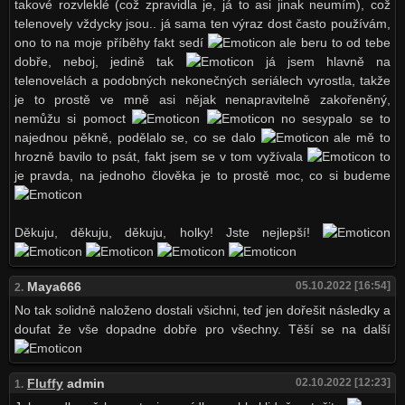
takové rozvleklé (což zpravidla je, já to asi jinak neumím), což
telenovely vždycky jsou.. já sama ten výraz dost často používám,
ono to na moje příběhy fakt sedí
ale beru to od tebe
dobře, neboj, jedině tak
já jsem hlavně na
telenovelách a podobných nekonečných seriálech vyrostla, takže
je to prostě ve mně asi nějak nenapravitelně zakořeněný,
nemůžu si pomoct
no sesypalo se to
najednou pěkně, podělalo se, co se dalo
ale mě to
hrozně bavilo to psát, fakt jsem se v tom vyžívala
to
je pravda, na jednoho člověka je to prostě moc, co si budeme
Děkuju, děkuju, děkuju, holky! Jste nejlepší!
Maya666
05.10.2022 [16:54]
2.
No tak solidně naloženo dostali všichni, teď jen dořešit následky a
doufat že vše dopadne dobře pro všechny. Těší se na další
Fluffy
admin
02.10.2022 [12:23]
1.