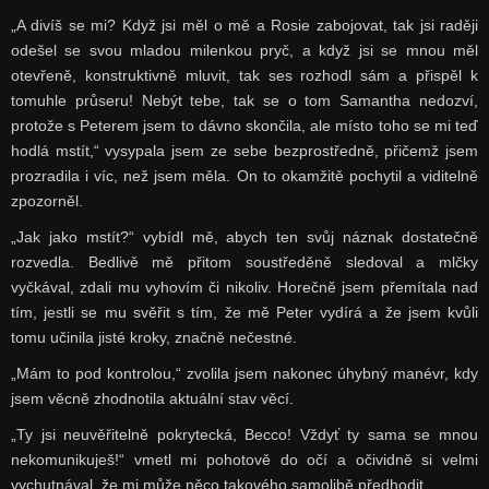
„A divíš se mi? Když jsi měl o mě a Rosie zabojovat, tak jsi raději
odešel se svou mladou milenkou pryč, a když jsi se mnou měl
otevřeně, konstruktivně mluvit, tak ses rozhodl sám a přispěl k
tomuhle průseru! Nebýt tebe, tak se o tom Samantha nedozví,
protože s Peterem jsem to dávno skončila, ale místo toho se mi teď
hodlá mstít,“ vysypala jsem ze sebe bezprostředně, přičemž jsem
prozradila i víc, než jsem měla. On to okamžitě pochytil a viditelně
zpozorněl.
„Jak jako mstít?“ vybídl mě, abych ten svůj náznak dostatečně
rozvedla. Bedlivě mě přitom soustředěně sledoval a mlčky
vyčkával, zdali mu vyhovím či nikoliv. Horečně jsem přemítala nad
tím, jestli se mu svěřit s tím, že mě Peter vydírá a že jsem kvůli
tomu učinila jisté kroky, značně nečestné.
„Mám to pod kontrolou,“ zvolila jsem nakonec úhybný manévr, kdy
jsem věcně zhodnotila aktuální stav věcí.
„Ty jsi neuvěřitelně pokrytecká, Becco! Vždyť ty sama se mnou
nekomunikuješ!“ vmetl mi pohotově do očí a očividně si velmi
vychutnával, že mi může něco takového samolibě předhodit.