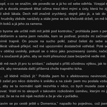
opil, o co se snažím, ale povedlo se a já ho od sebe odtrhla. Vzepjal 
ech a docela zmateně těkal očima mezi těmi mými a ústy, která ho z
d silně lákala. Dech měl značně zrychlený, stejně jako já, a tak do
 hrudníky zběsile narážely a stále jsme se tak křečovitě drželi, on mě 
ch boků a já jeho za ramena.
o bysme ale určitě měli mít ještě pod kontrolou,“ prohlásila jsem s p
vědčením a sama jsem netušila, kam se podívat, protože mi začínal
írně trapně. On pouze na sucho polkl, zatnul čelisti do sebe 
likrát váhavě přikývl, než mé upozornění dostatečně vstřebal. Poté 
 v obličeji uvolnily, pokusil se o něco jako povznesený úsměv, nač
il a současně já jeho, aby se mohl přesunout zase bezpečně vedle mě.
tě mě nech jít pro tu snídani,“ zašeptal s příliš očividnou výtkou, jak to
čit, aby nenastala další příšerná chvíle trapného ticha.
… už klidně můžeš jít.“ Pobídla jsem ho s afektovanou nevinností
ně zašel pro něco dobrého k snědku a na závěr jsem mu poslala vzd
, aby se ta normální opět nezvrhla v něco, co bych musela zase 
rovat. Vrátil mi to alespoň v takovém rozkošném úsměvu, kterým mi 
zal, že se na mě nijak nezlobí a že je vše v pořádku.
tavím se po cestě ještě u Domenica,“ napadlo ho pojednou, což js