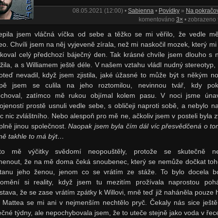
08.05.2021 (12:00) •
Sabienna
•
Povídky
»
Na pokračo
komentováno
3×
• zobrazeno
epila jsem vláčná víčka od sebe a těžko se mi věřilo, že vedle mě
eo. Chvíli jsem na něj vyjeveně zírala, než mi naskočil mozek, který mi
koval celý předchozí báječný den. Tak krásné chvíle jsem dlouho s 
žila, a s Williamem ještě déle. V našem vztahu vládl nudný stereotyp, 
oteď nevadil, když jsem zjistila, jaké úžasné to může být s někým n
pě jsem se culila na jeho roztomilou, nevinnou tvář, kdy pok
choval, zatímco mě rukou objímal kolem pasu. V noci jsme úna
ojeností prostě usnuli vedle sebe, s obličeji naproti sobě, a nebylo n
c nic zvláštního. Nebo alespoň pro mě ne, ačkoliv jsem v posteli byla z
plně jinou společnost.
Naopak jsem byla čím dál víc přesvědčená o to
ně takhle to má být…
sto mě výčitky svědomí neopouštěly, protože se skutečně ne
enout, že na mě doma čeká snoubenec, který se nemůže dočkat toh
tanu jeho ženou, jenom co se vrátím ze stáže. To bylo docela b
omění si reality, když jsem tu mezitím prožívala naprostou poh
stava, že se zase vrátím zpátky k Willovi, mně teď již naháněla pouze 
 Mattea se mi ani v nejmenším nechtělo pryč. Čekaly nás sice ještě 
ečné týdny, ale nepochybovala jsem, že to uteče stejně jako voda v řec