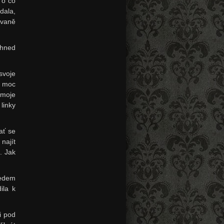
 o co
dala,
ovaně
 hned
svoje
i moc
 moje
linky
ať se
najít
. Jak
ředem
ila k
i pod