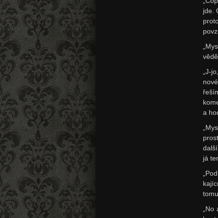
„Cop
jde.
prot
povz
„Mys
vědě
„J-j
nové
řeš
kome
a ho
„Mys
pros
dalš
já t
„Pod
kají
tomu
„No 