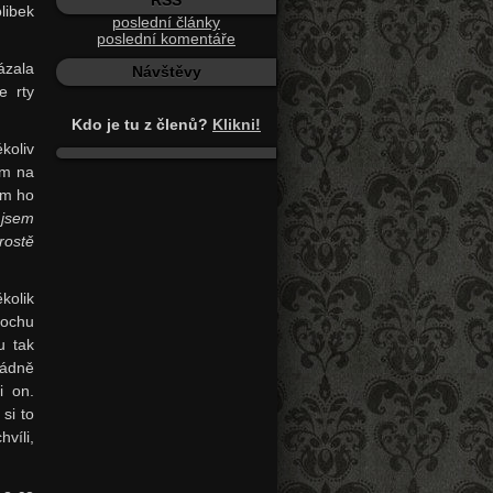
RSS
libek
poslední články
poslední komentáře
ázala
Návštěvy
e rty
Kdo je tu z členů?
Klikni!
koliv
em na
em ho
 jsem
rostě
kolik
rochu
u tak
pádně
i on.
si to
víli,