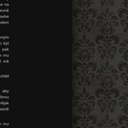
se na
jevně
 sebe
kolem
evným
o být
a pak
se mu
ež mě
 chtěl
, aby
ušnou
nějak
jasně
em mu