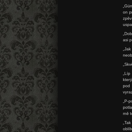
„Gün
on p
zpěv
uspa
„Dob
asi 
„Jak
neob
„Skvě
„Líp
kter
pod 
vyra
„P-p
potl
mě t
„Tak
oblí