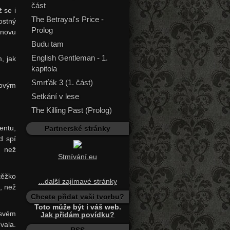
část
 se i
The Betrayal's Price -
ostný
Prolog
znovu
Budu tam
English Gentleman - 1.
, jak
kapitola
Smrťák 3 (1. část)
kovým
Setkání v lese
The Killing Past (Prolog)
entu,
Partnerské stránky
d spí
, než
Stmívání.eu
těžko
...další zajímavé stránky
, než
Chcete přidat vaši tvorbu?
Toto může být i váš web.
 svém
Jak přidám povídku?
vala.