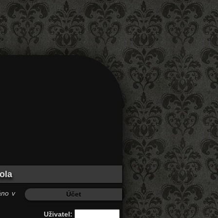
ola
áno v
Účet
Uživatel: