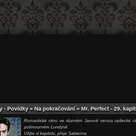
 - Povídky » Na pokračování » Mr. Perfect - 29. kapit
Romantické ráno ve slunném Janově versus opilecké r
pošmourném Londýně.
Užijte si kapitolu, přeje Sabienna