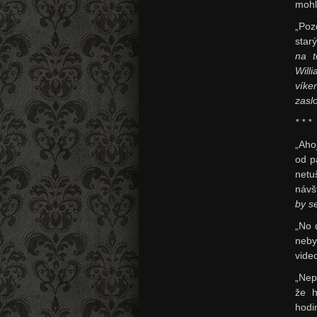
mohl
„Poz
star
na t
Will
víke
zasl
* * *
„Aho
od p
netu
návš
by s
„No 
neby
vide
„Nep
že h
hodi