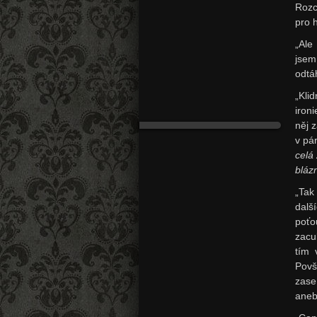
Rozc
pro 
„Ale
jsem
odtáh
„Kli
iron
něj 
v pá
celá
bláz
„Tak
dalš
poťo
zacu
tím 
Povš
zase
aneb