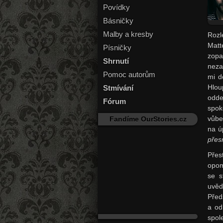
Povídky
Básničky
Malby a kresby
Rozl
Matt
Písničky
zopa
Shrnutí
neza
Pomoc autorům
mi d
Hlou
Stmívání
odde
Fórum
spok
vůbe
Fandíme OurStories.cz
na ú
přes
Pře
opom
se s
uvěd
Před
a od
spol