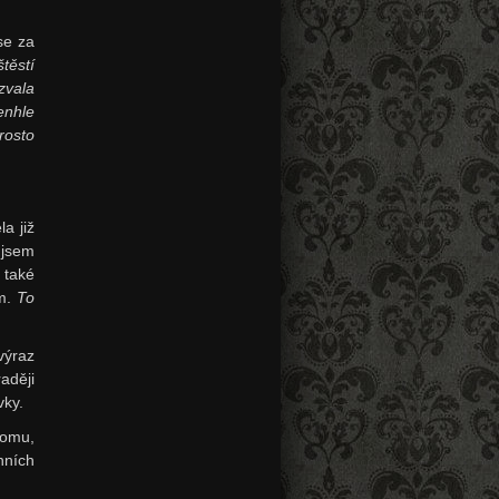
se za
těstí
zvala
enhle
rosto
a již
 jsem
 také
em.
To
výraz
aději
vky.
tomu,
nních