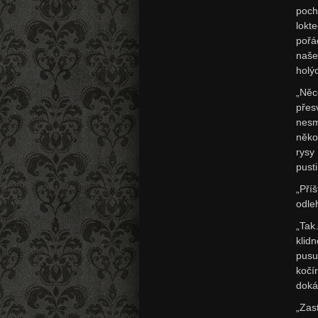
poch
lokt
pořá
naše
holý
„Něc
přes
nesm
něko
rysy
pust
„Příš
odleh
„Tak
klid
pusu
kočí
doká
„Zas