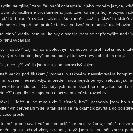
aydin, sevgilim,“ zabručel napůl ochraptěle v jeho rodném jazyce, když
robral do nádherně prosluněného jitra. Zvenku se již hojně ozýval rad
 ptáků, halasné cvrčení cikád a šum moře, což by člověka klidně 
lo, nebo alespoň mě, protože to byla podivně harmonická ukolébavka.
ré ráno,“ vrátila jsem mu italsky a snažila jsem se nepřemýšlet nad tím
po ránu vypadám.
 se ti spalo?“ zajímal se s bělostným úsměvem a prohlížel si mě s ta
vyklým zalíbením, když se mu naskytl takový nový pohled na mé já.
le, a co ty?“ vrátila jsem mu jeho starostlivý zájem.
 než venku pod širákem,“ pronesl v takovém nevysloveném komplim
ý mi ovšem neušel, když si přede mnou nejednou vychvaloval, jak rá
hvězdnou oblohou. „Co kdybych nám skočil pro nějakou snídani
zíme?“ napadlo ho najednou a oči se mi dočista rozsvítily.
očkej… Ještě tu se mnou chvíli zůstaň, hm?“ požádala jsem ho s 
ačitelným červenáním se, a tak jsem se na okamžik zavrtala do polštáře
o zase přešlo.
 to mě přemlouvat vážně nemusíš,“ pronesl v žertu, načež mi ve
beném gestu odkryl vlasy stranou, když jsem se na něj znovu podí