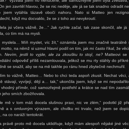
ak?“ vyzvala jsem ho nenuceně, ale samozřejmě jsem byla zvědavá,
 On jen zavrtěl hlavou, že se nic neděje, ale já se tak snadno odradit ne
o jsem vytáhla tázavě obočí nahoru. Nato si Matteo jen rezign
dechl, když mu docvaklo, že se z toho asi nevykroutí.
lela jsi včera vážně, že…“ Jak rychle začal, tak zase skončil, ale já
la, co tím má na mysli.
o, myslela… Míň myslet, víc žít,“ oznámila jsem mu značně teatrálně 
 motto, na němž si uzmul hlavní podíl on tím, jak mi často říkal, že věc
ím.
Nevím, jestli to vyjde, ale za zkoušku to stojí, ne?
Matteovi se
diální odpověď příliš nezamlouvala, jelikož se mu rty stáhly do příkré 
dně se snažil, aby se na mě takhle po ránu hned zbytečně nechmuřil.
lím to vážně, Matteo… Nebo to chci teda aspoň zkusit. Nechat věci, 
tě stávají, vyvíjejí, dějí a… tak,“ ukončila jsem, když se mi nepodařilo 
í vhodný příměr, což samozřejmě postřehl a krátce se nad tím zasmál
en jeho smích zbožňovala.
le mě v tom máš docela slušnou praxi, nic ve zlém,“ podotkl již p
cně a s omluvným výrazem, ale chvilku mi trvalo, než jsem se dopíd
, na co naráží tentokrát.
a právě proto mě docela uklidňuje, když mám alespoň nějaké jiné věc