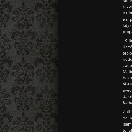
kont
rozv
na h
asi 
když
prop
„S t
úsmě
tepl
nedo
zade
Matt
boku
těle
svěd
dale
bude
Zatí
od n
jsem
to u