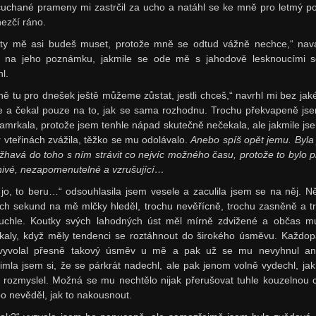
uchané prameny mi zastrčil za ucho a natáhl se ke mně pro letmý po
hezčí ráno.
 ty mě asi budeš muset, protože mně se odtud vážně nechce,“ nav
 na jeho poznámku, jakmile se ode mě s jahodově lesknoucími s
l.
dně tu pro dnešek ještě můžeme zůstat, jestli chceš,“ navrhl mi bez jaké
ie a čekal pouze na to, jak se sama rozhodnu. Trochu překvapeně js
zamrkala, protože jsem tenhle nápad skutečně nečekala, ale jakmile js
r vteřinách zvážila, těžko se mu odolávalo.
Anebo spíš opět jemu. Byla
 žhavá do toho s ním strávit co nejvíc možného času, protože to bylo p
nivé, nezapomenutelné a vzrušující…
 jo, to beru…“ odsouhlasila jsem vesele a zaculila jsem se na něj. Ně
ích sekund na mě mlčky hleděl, trochu nevěřícně, trochu zasněně a t
uchle. Koutky svých lahodných úst měl mírně zdvižené a občas m
kaly, když měly tendenci se roztáhnout do širokého úsměvu. Každo
vyvolal přesně takový úsměv u mě a pak už se mu nevyhnul an
imla jsem si, že se párkrát nadechl, ale pak jenom volně vydechl, jak 
 rozmyslel. Možná se mu nechtělo nijak přerušovat tuhle kouzelnou ch
o nevěděl, jak to nakousnout.