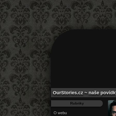
OurStories.cz ~ naše povídky
Rubriky
O webu