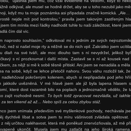
rolou,“ ujasnila jsem mu, což vzal evidentně na vědomí, když to někol
ážně odkýval, ale musel se hodně držet, aby se u toho nezubil jako mě
noji, když mu ta moje poznámka asi připadala značně komická. „Ale…
prostě nejde mít pod kontrolou,“ pravila jsem takovým zastřeným hl
 jsem tím mínila mezi řádky nadhodit tuhle tu naši záležitost, které jsem
adlá čím dál víc.
ím naprosto souhlasím,“ odkvitoval mi s jedním ze svých nejroztomile
vů, než si našel moje rty a něžně se do nich vpil. Zakrátko jsem ucítila
ou dlaň na své tváři, ale moc dlouho tam s ní nevydržel, jelikož byl
čkavý s ní prozkoumat i další místa. Zastavil se s ní až kousek na
čkem, za nějž si mě k sobě těsně přitiskl. Ani jsem se nenadála a měla
ea na sobě, když se lehce přetočil nahoru. Svou váhu rozložil tak, že
 nadlehčoval pokrčeným kolenem, abych si nepřipadala pod jeho hř
m jakkoliv uvězněná. V mé hlavě jsem ale již byla lapena hlasem 
omí, které dost razantně bilo na poplach a jednoznačně vědělo, že t
ko zajít rozhodně nesmí.
To bych totiž zpracovat nezvládla, už takhle
 za ten víkend až až… Nebo spíš za celou zbylou stáž.
mco jsem vnímala především své myšlenkové pochody, nechávala js
ěj dychtivě líbat a sotva jsem tu míru vášnivosti zvládala opětovat. C
 z něj určitou naléhavost, která mě poněkud znervózňovala, až mě př
kvapeně ukončit. Musela jsem mu zatlačit na jeho široká ramena