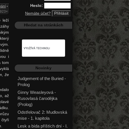
Heslo:
vání
•
 923×
Nemáte účet?
 leží
Hledat na stránkách
 záhy
nikým
který
ovým.
lidně
vou i
a tom
Novinky
vyklá
m, že
Judgement of the Buried -
Prolog
dalo
Ginny Weasleyová -
o, až
Rusovlasá čarodějka
olavé
(Prolog)
ádku.
Odstřelovač 2: Mudlovská
hrůzu
mise - 1. kapitola
čtyři
e.
Lesk a bída příštích dní - I.