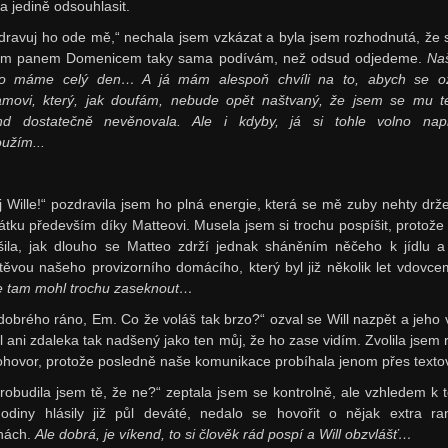
a jedině odsouhlasit.
dravuj ho ode mě,“ nechala jsem vzkázat a byla jsem rozhodnutá, že 
ým panem Domenicem taky sama podívám, než odsud odjedeme.
Naš
o máme celý den… A já mám alespoň chvíli na to, abych se o
iamovi, který, jak doufám, nebude opět naštvaný, že jsem se mu t
nd dostatečně nevěnovala. Ale i kdyby, já si tohle volno nap
oužím...
j Wille!“ pozdravila jsem ho plná energie, která se mě zuby nehty držel
átku především díky Matteovi. Musela jsem si trochu pospíšit, protože
šila, jak dlouho se Matteo zdrží jednak sháněním něčeho k jídlu a
těvou našeho provizorního domácího, který byl již několik let vdovc
e tam mohl trochu zaseknout…
dobrého ráno, Em. Co že voláš tak brzo?“ ozval se Will nazpět a jeho 
l ani zdaleka tak nadšený jako ten můj, že ho zase vidím. Zvolila jsem r
ohovor, protože posledně naše komunikace probíhala jenom přes texto
robudila jsem tě, že ne?“ zeptala jsem se kontrolně, ale vzhledem k 
odiny hlásily již půl deváté, nedalo se hovořit o nějak extra ra
nách.
Ale dobrá, je víkend, to si člověk rád pospí a Will obzvlášť…