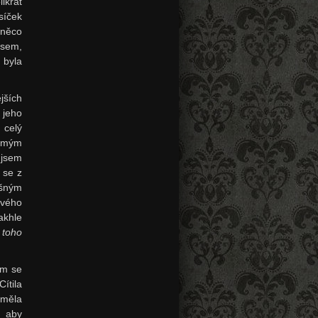
ikrát
síček
 něco
asem,
 byla
jších
 jeho
 celý
d mým
 jsem
 se z
íšným
svého
akhle
 toho
em se
ítila
iměla
, aby