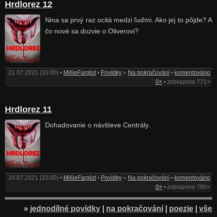
Hrdlorez 12
Nina sa prvý raz ocitá medzi ľuďmi. Ako jej to pôjde? A
čo nové sa dozvie o Oliverovi?
21.07.2021 (10:00) •
MillieFarglot
•
Povídky
»
Na pokračování
•
komentováno
0×
• zobrazeno 771×
Hrdlorez 11
Dohadovanie o návšteve Centrály.
20.07.2021 (10:00) •
MillieFarglot
•
Povídky
»
Na pokračování
•
komentováno
0×
• zobrazeno 780×
»
jednodílné povídky
|
na pokračování
|
poezie
|
vše