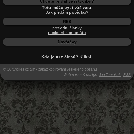
Chcete přidat vaši tvorbu?
Toto může být i váš web.
Jak přidám povídku?
RSS
poslední články
poslední komentáře
Návštěvy
Kdo je tu z členů?
Klikni!
©
OurStories.cz tým
- zákaz kopírování veškerého obsahu
Webmaster & design:
Jan Tomášek
|
RSS