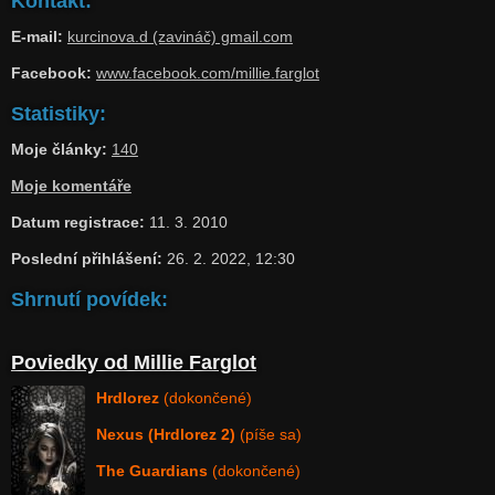
Kontakt:
E-mail:
kurcinova.d (zavináč) gmail.com
Facebook:
www.facebook.com/millie.farglot
Statistiky:
Moje články:
140
Moje komentáře
Datum registrace:
11. 3. 2010
Poslední přihlášení:
26. 2. 2022, 12:30
Shrnutí povídek:
Poviedky od Millie Farglot
Hrdlorez
(dokončené)
Nexus (Hrdlorez 2)
(píše sa)
The Guardians
(dokončené)