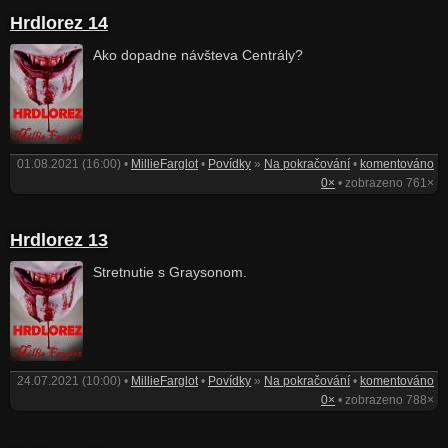
Hrdlorez 14
Ako dopadne návšteva Centrály?
01.08.2021 (16:00) •
MillieFarglot
•
Povídky
»
Na pokračování
•
komentováno
0×
• zobrazeno 761×
Hrdlorez 13
Stretnutie s Graysonom.
24.07.2021 (10:00) •
MillieFarglot
•
Povídky
»
Na pokračování
•
komentováno
0×
• zobrazeno 788×