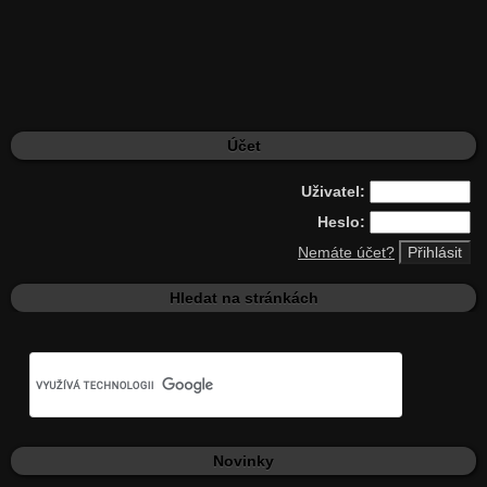
Účet
Uživatel:
Heslo:
Nemáte účet?
Hledat na stránkách
Novinky