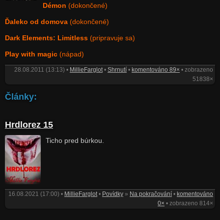
Démon
(dokončené)
Ďaleko od domova
(dokončené)
Dark Elements: Limitless
(pripravuje sa)
Play with magic
(nápad)
28.08.2011 (13:13) •
MillieFarglot
•
Shrnutí
•
komentováno 89×
• zobrazeno
51838×
Články:
Hrdlorez 15
Ticho pred búrkou.
16.08.2021 (17:00) •
MillieFarglot
•
Povídky
»
Na pokračování
•
komentováno
0×
• zobrazeno 814×