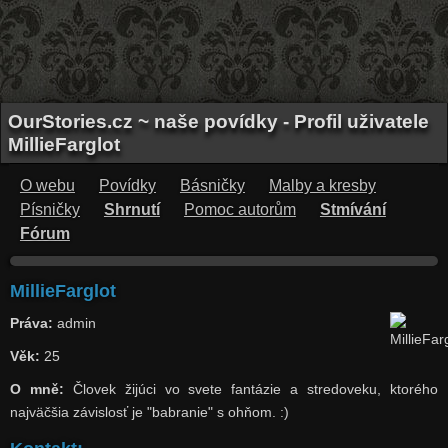
OurStories.cz ~ naše povídky - Profil uživatele
MillieFarglot
O webu
Povídky
Básničky
Malby a kresby
Písničky
Shrnutí
Pomoc autorům
Stmívání
Fórum
MillieFarglot
Práva:
admin
Věk:
25
O mně:
Človek žijúci vo svete fantázie a stredoveku, ktorého
najväčšia závislosť je "babranie" s ohňom. :)