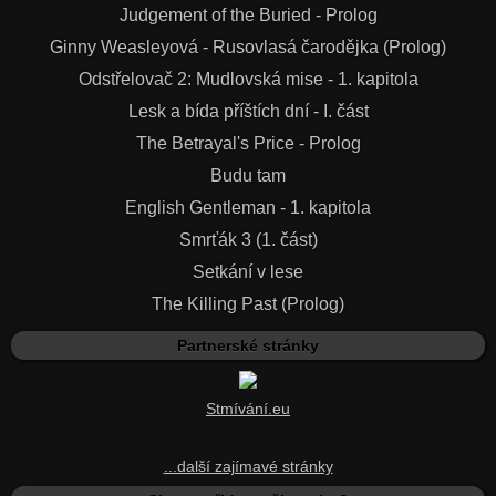
Judgement of the Buried - Prolog
Ginny Weasleyová - Rusovlasá čarodějka (Prolog)
Odstřelovač 2: Mudlovská mise - 1. kapitola
Lesk a bída příštích dní - I. část
The Betrayal's Price - Prolog
Budu tam
English Gentleman - 1. kapitola
Smrťák 3 (1. část)
Setkání v lese
The Killing Past (Prolog)
Partnerské stránky
Stmívání.eu
...další zajímavé stránky