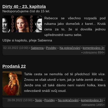
Dirty 40 - 23. kapitola
Nedoporučujeme číst do 15 let.
Rebecce se všechno rozpadá pod
rukama jako domeček z karet... Krutá
cena za to, že si dovolila jednou
upřednostnit samu sebe.
Užijte si kapitolu, přeje Sabienna
02.10.2022 (10:00) •
Sabienna
•
Povídky
»
Na pokračování
•
komentováno 3×
• zobrazeno 894×
Prodaná 22
Tahle cesta se nemohla od té předchozí lišit více.
Znovu se však utvrdí v tom, jak je tahle země drsná...
Jenže ona už také dávno není naivní holka, která
odevzdaně snáší svůj osud.
28.09.2022 (10:00) •
Texie
•
Povídky
»
Na pokračování
•
komentováno 3×
•
zobrazeno 1495×