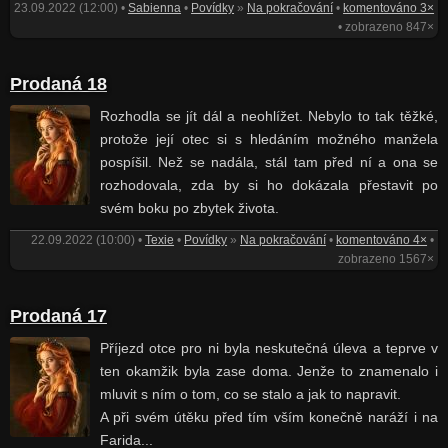
23.09.2022 (12:00) •
Sabienna
•
Povídky
»
Na pokračování
•
komentováno 3×
• zobrazeno 847×
Prodaná 18
Rozhodla se jít dál a neohlížet. Nebylo to tak těžké,
protože její otec si s hledáním možného manžela
pospíšil. Než se nadála, stál tam před ní a ona se
rozhodovala, zda by si ho dokázala přestavit po
svém boku po zbytek života.
22.09.2022 (10:00) •
Texie
•
Povídky
»
Na pokračování
•
komentováno 4×
•
zobrazeno 1567×
Prodaná 17
Příjezd otce pro ni byla neskutečná úleva a teprve v
ten okamžik byla zase doma. Jenže to znamenalo i
mluvit s ním o tom, co se stalo a jak to napravit.
A při svém útěku před tím vším konečně naráží i na
Farida...