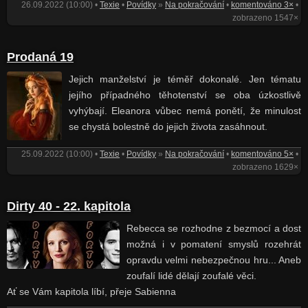
26.09.2022 (10:00) •
Texie
•
Povídky
»
Na pokračování
•
komentováno 3×
•
zobrazeno 1547×
Prodaná 19
Jejich manželství je téměř dokonalé. Jen tématu
jejího případného těhotenství se oba úzkostlivě
vyhýbají. Eleanora vůbec nemá ponětí, že minulost
se chystá bolestně do jejich života zasáhnout.
25.09.2022 (10:00) •
Texie
•
Povídky
»
Na pokračování
•
komentováno 5×
•
zobrazeno 1629×
Dirty 40 - 22. kapitola
Rebecca se rozhodne z bezmocí a dost
možná i v pomatení smyslů rozehrát
opravdu velmi nebezpečnou hru... Aneb
zoufalí lidé dělají zoufalé věci.
Ať se Vám kapitola líbí, přeje Sabienna