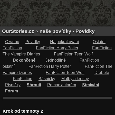
OurStories.cz ~ naše povídky - Povídky
O webu
Povídky
Na pokračování
Ostatní
FanFiction
FanFiction Harry Potter
FanFiction
The Vampire Diaries
FanFiction Teen Wolf
Dokončené
Jednodílné
FanFiction
ostatní
FanFiction Harry Potter
FanFiction The
Vampire Diaries
FanFiction Teen Wolf
Drabble
FanFiction
Básničky
Malby a kresby
Písničky
Shrnutí
Pomoc autorům
Stmívání
Fórum
Krok od temnoty 2