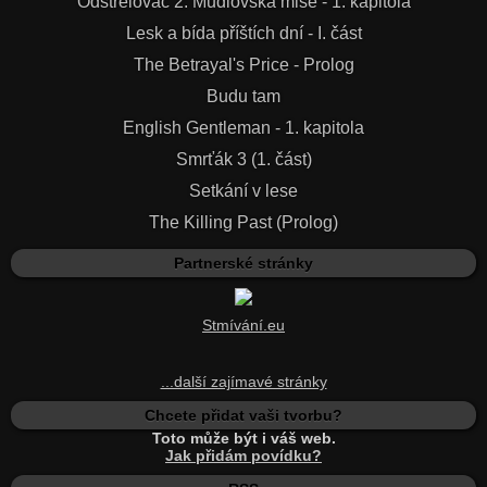
Odstřelovač 2: Mudlovská mise - 1. kapitola
Lesk a bída příštích dní - I. část
The Betrayal's Price - Prolog
Budu tam
English Gentleman - 1. kapitola
Smrťák 3 (1. část)
Setkání v lese
The Killing Past (Prolog)
Partnerské stránky
Stmívání.eu
...další zajímavé stránky
Chcete přidat vaši tvorbu?
Toto může být i váš web.
Jak přidám povídku?