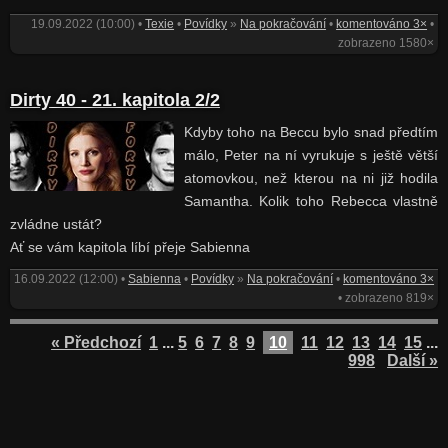
19.09.2022 (10:00) •
Texie
•
Povídky
»
Na pokračování
•
komentováno 3×
•
zobrazeno 1580×
Dirty 40 - 21. kapitola 2/2
Kdyby toho na Beccu bylo snad předtím
málo, Peter na ní vyrukuje s ještě větší
atomovkou, než kterou na ni již hodila
Samantha. Kolik toho Rebecca vlastně
zvládne ustát?
Ať se vám kapitola líbí přeje Sabienna
16.09.2022 (12:00) •
Sabienna
•
Povídky
»
Na pokračování
•
komentováno 3×
• zobrazeno 819×
« Předchozí
1
...
5
6
7
8
9
10
11
12
13
14
15
...
998
Další »