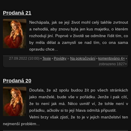
Prodaná 21
Nechápala, jak se její život mohl celý takhle zvrtnout
a nehodlá, aby znovu byla jen kus majetku, o kterém
rozhodují jiní. Poprvé v životě se odmítne řídit tím, co
by měla dělat a zamyslí se nad tím, co ona sama
opravdu chce...
27.09.2022 (10:00) •
Texie
•
Povídky
»
Na pokračování
•
komentováno 4×
•
zobrazeno 1827×
Prodaná 20
Doufala, že až spolu budou žít po všech stránkách
jako manželé, bude vše v pořádku. Jenže i pak cítí,
že to není jak má. Něco uvnitř ví, že tohle není v
pořádku, ačkoliv si to její hlava odmítá připustit.
Velmi brzy však zjistí, že to je v jejich manželství ten
nejmenší problém...