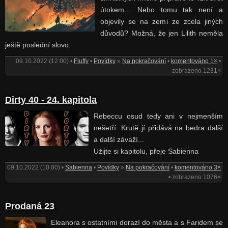
útokem… Nebo tomu tak není a
objevily se na zemi ze zcela jiných
důvodů? Možná, že jen Lilith neměla
ještě poslední slovo.
09.10.2022 (12:00) •
Fluffy
•
Povídky
»
Na pokračování
•
komentováno 1×
•
zobrazeno 1231×
Dirty 40 - 24. kapitola
Rebeccu osud tedy ani v nejmenším
nešetří. Krutě jí přidává na bedra další
a další závaží...
Užijte si kapitolu, přeje Sabienna
09.10.2022 (10:00) •
Sabienna
•
Povídky
»
Na pokračování
•
komentováno 3×
• zobrazeno 1076×
Prodaná 23
Eleanora s ostatními dorazí do města a s Faridem se