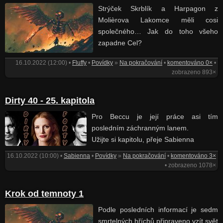
Strýček Skrblík a Harpagon z
Molièrova Lakomce měli cosi
společného… Jak do toho všeho
zapadne Cel?
16.10.2022 (12:00) •
Fluffy
•
Povídky
»
Na pokračování
•
komentováno 0×
•
zobrazeno 893×
Dirty 40 - 25. kapitola
Pro Beccu je její práce asi tím
posledním záchranným lanem.
Užijte si kapitolu, přeje Sabienna
16.10.2022 (10:00) •
Sabienna
•
Povídky
»
Na pokračování
•
komentováno 3×
• zobrazeno 1078×
Krok od temnoty 1
Podle posledních informací je sedm
smrtelných hříchů připraveno vzít svět