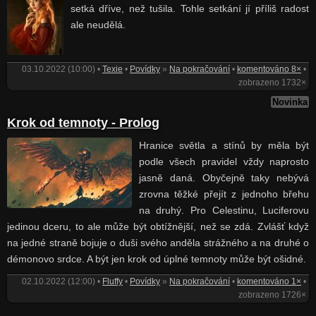
setká dříve, než tušila. Tohle setkání jí příliš radost
ale neudělá.
03.10.2022 (10:00) •
Texie
•
Povídky
»
Na pokračování
•
komentováno 8×
•
zobrazeno 1732×
Novinka
Krok od temnoty - Prolog
Hranice světla a stínů by měla být
podle všech pravidel vždy naprosto
jasně daná. Obyčejně taky nebývá
zrovna těžké přejít z jednoho břehu
na druhý. Pro Celestinu, Luciferovu
jedinou dceru, to ale může být obtížnější, než se zdá. Zvlášť když
na jedné straně bojuje o duši svého anděla strážného a na druhé o
démonovo srdce. A být jen krok od úplné temnoty může být ošidné.
02.10.2022 (12:00) •
Fluffy
•
Povídky
»
Na pokračování
•
komentováno 1×
•
zobrazeno 1726×